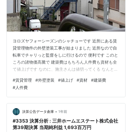
ヨロズヤフォーシーズンのシャチョーです 近所にある賃
貸管理物件の外壁塗装工事が始まりました 近所なので自
転車でチャリっと監督をしに行けるので 便利です このと
ころの諸物価高騰で 建築費はもちろん人件費も資材も全
て値上げです なのに、施主さんは値切ってくる なんとも
うまくいかないですね ただ、実際に根が上がっているの
#
賃貸管理
#
外壁塗装
#
値上げ
#
資材
#
建築費
で、あまりにも 不当に値下げ要求してくるところは優し
#
人件費
くお断りします うちだって儲けなければ食っていけない
わい お互い様なので この苦境をみんなで乗り越えていき
ましょう！
•
決算公告データ倉庫
1年前
#3353 決算分析 : 三井ホームエステート株式会社
第39期決算 当期純利益 1,693百万円