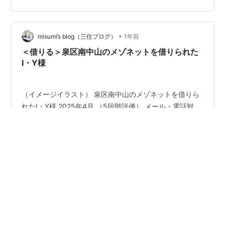
大手総合商社・伊藤忠商事グループの一員として、企業
の福利厚生を不動産の側面から支える同社。今回は、そ
の第24期決算を読み解き、ニッチながらも極めて重…
•
misumi’s blog（三住ブログ）
1年前
＜借りる＞泉区南中山のメゾネットを借りられた
I・Y様