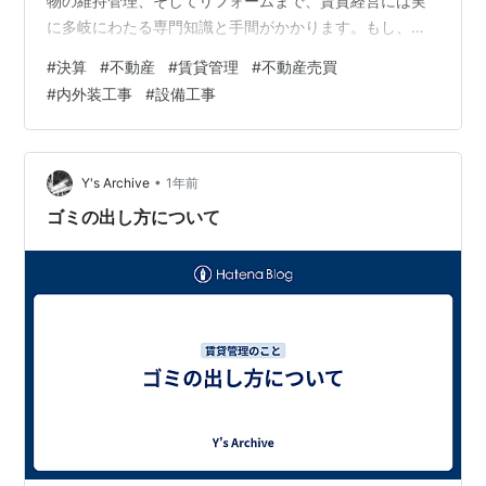
物の維持管理、そしてリフォームまで、賃貸経営には実
に多岐にわたる専門知識と手間がかかります。もし、こ
れらの煩雑な業務をすべて高いレベルで代行し、資産価
#
決算
#
不動産
#
賃貸管理
#
不動産売買
値の最大化にコミットしてくれるプロフェッショナルな
#
内外装工事
#
設備工事
パートナーがいたとしたら。 今回は、管理物件の稼働率
97.8%という高い実績を誇る、プロパティマネジメント
（PM）専門の管理会社、ユニオン・メディエイト株式会
社の決算を読み解き、その強固な経営基盤と、不動産オ
•
Y's Archive
1年前
ーナーから選ばれる理由に迫ります。 【決算ハ…
ゴミの出し方について