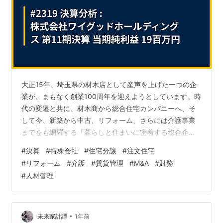
大正15年、埼玉県の材木店として産声を上げた一つの企
業が、まもなく創業100周年を迎えようとしています。時
代の変遷と共に、材木商から総合住宅カンパニーへ、そ
して今、新築から中古、リフォーム、さらには介護事業
までをも網羅する「暮らしと住まいに密着する総合企
業」へと、その姿を変え続けてきました。M&Aを駆使し
#
決算
#
持株会社
#
住宅分譲
#
注文住宅
て事業領域を拡大し、「オールライフサポートカンパニ
#
リフォーム
#
介護
#
賃貸管理
#
M&A
#
財務
ー」という壮大なビジョンを掲げる、その司令塔の姿に
#
人材管理
迫ります。 今回は、北関東を地盤とする横尾材木店グル
ープの持株会社、「株式会社ワイグッドホールディング
ス」の決算を読み解きます。その貸借対照表には、総資
産171億円という巨大な事業規模が示されて…
•
未来家計譚
1年前