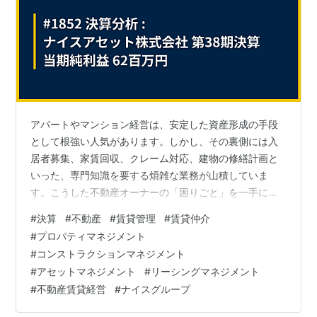
アパートやマンション経営は、安定した資産形成の手段
として根強い人気があります。しかし、その裏側には入
居者募集、家賃回収、クレーム対応、建物の修繕計画と
いった、専門知識を要する煩雑な業務が山積していま
す。こうした不動産オーナーの「困りごと」を一手に引
き受け、賃貸経営を成功に導くのが「プロパティマネジ
#
決算
#
不動産
#
賃貸管理
#
賃貸仲介
メント」の専門家です。今回は、東証スタンダード上場
#
プロパティマネジメント
のナイスグループの一員として、横浜・川崎エリアを地
#
コンストラクションマネジメント
盤に約7,800戸の賃貸物件を管理する「ナイスアセット株
#
アセットマネジメント
#
リーシングマネジメント
式会社」の決算公告を深く読み解きます。地域に寄り添
#
不動産賃貸経営
#
ナイスグループ
うプロ集団の堅実な経営と、不動産管理ビジネスのリア
ルに、財務データから迫ります。 今回は、「信頼…