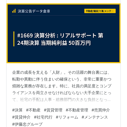
企業の成長を支える「人財」。その活躍の舞台裏には、
転勤や異動に伴う住まいの確保という、非常に重要かつ
煩雑な業務が存在します。特に、社員の満足度とコンプ
ライアンスを両立させなければならない大手企業にとっ
て、社宅の手配は人事・総務部門の大きな負担となって
います。 今回焦点を当てるのは、この「法人社宅」とい
#
決算
#
不動産
#
賃貸管理
#
不動産管理
#
売買仲介
う専門領域に特化し、野村證券や富士フイルムといった
#
賃貸仲介
#
社宅代行
#
リフォーム
#
メンテナンス
日本を代表する大企業から絶大な信頼を得ているプロフ
#
伊藤忠グループ
ェッショナル集団、「株式会社リアルサポート」です。