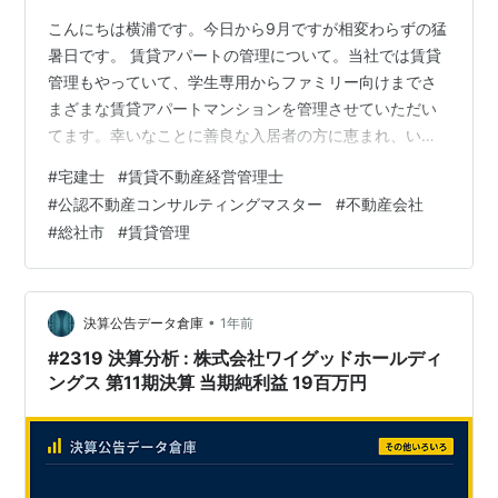
こんにちは横浦です。今日から9月ですが相変わらずの猛
暑日です。 賃貸アパートの管理について。当社では賃貸
管理もやっていて、学生専用からファミリー向けまでさ
まざまな賃貸アパートマンションを管理させていただい
てます。幸いなことに善良な入居者の方に恵まれ、いわ
ゆるクレームといったものはごくわずかなのですが、そ
#
宅建士
#
賃貸不動産経営管理士
れでもたまにご指摘いただき注意喚起することがありま
#
公認不動産コンサルティングマスター
#
不動産会社
す。 ゴミの出し方については、市の回収か否かで分別方
#
総社市
#
賃貸管理
法や回収曜日などが変わってきます。とはいえ、燃える
ゴミと燃えないゴミを分別して捨てていただくのは当た
り前の一般常識だと思いますので、そのルールは順守し
ていただかないといけません。これは国籍に関係…
•
決算公告データ倉庫
1年前
#2319 決算分析 : 株式会社ワイグッドホールディ
ングス 第11期決算 当期純利益 19百万円