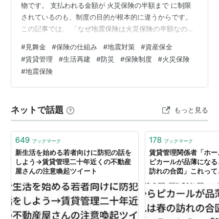
物です。 支払われる金額が 火災保険の半額まで に制限
されているのも、制度の目的が根本的に違うからです。
この記事では、 「なぜ地震保険は火災保険の半額なの
か？」 という視点から、制度の本質をわかりやすく整理
#
見舞金
#
保険の仕組み
#
地震対策
#
資産保全
します。 🧭 地震保険の本質 🎯 1. 目的が「家の再建」で
#
賃貸管理
#
生活再建
#
防災
#
保険制度
#
火災保険
はない ⚡ 2. 査定は「どんぶり勘定」＝スピード最優先 🏦
#
地震保険
3. なぜ「火災保険の半額」が上限なのか 📝 まとめ 🧭 地
震保険の本質 修理費ではなく“生活再建のための現金” 🎯
1. 目的が「家の再建」ではない 地震保険の目的は、…
ネットで話題
もっと見る
649
178
ブックマーク
ブックマーク
新生活を始める若者向けに防犯の話を
賃貸管理関係者「ホー
しよう→賃貸管理二十年近くの不動産
ピカールが品薄になる
屋さんの注意喚起ツイート
訪れの合図」これって
→「鍵交換費用」にま
話だった