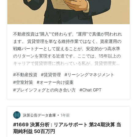
不動産投資は“購入”で終わらず、“運用”で真価が問われれ
ます。 賃貸管理を単なる維持作業ではなく、資産運用の
戦略パートナーとして捉えることが、安定的かつ高水準
のリターンを実現する近道です。ここでは、15年以上の
キャリアで賃貸管理に携わっている私が、賃貸管理実務
のリアルをお伝えします。 私は今、賃貸アパート・マン
#
不動産投資
#
賃貸管理
#
リーシングマネジメント
ションの「リーシングマネジメント（空室対策）チー
#
空室対策
#
オーナー向け提案
ム」の立ち上げという新たなミッションを託されていま
#
ブレインフォグとの向き合い方
#
Chat GPT
す。10,000戸を超える管理物件を抱える中で、わずかな
空室が全体の収益を大きく左右する ——そんな現実と、
今、真正面から向き合っています。 しかし、この挑戦に
は、もう一つの側面があります。…
•
決算公告データ倉庫
1年前
#1669 決算分析 : リアルサポート 第24期決算 当
期純利益 50百万円