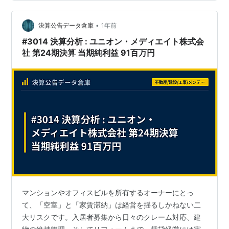
三井ホーム株式会社の100%子会社として、賃貸住宅の管
理・運営を専門に手掛ける「三井ホームエステート株式
会社」の決算を読み解きます。「三井」ブランドの信頼
•
決算公告データ倉庫
1年前
を背負い、3万戸を超える物件を管理する同社の経営…
#3014 決算分析 : ユニオン・メディエイト株式会
社 第24期決算 当期純利益 91百万円
マンションやオフィスビルを所有するオーナーにとっ
て、「空室」と「家賃滞納」は経営を揺るしかねない二
大リスクです。入居者募集から日々のクレーム対応、建