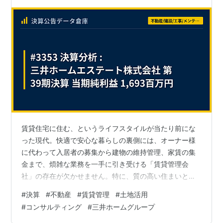
賃貸住宅に住む、というライフスタイルが当たり前にな
った現代。快適で安心な暮らしの裏側には、オーナー様
に代わって入居者の募集から建物の維持管理、家賃の集
金まで、煩雑な業務を一手に引き受ける「賃貸管理会
社」の存在が欠かせません。特に、質の高い住まいとサ
ービスを提供する大手ハウスメーカー系の管理会社は、
#
決算
#
不動産
#
賃貸管理
#
土地活用
オーナー様と入居者様の双方から厚い信頼を得ていま
#
コンサルティング
#
三井ホームグループ
す。 今回は、その中でもツーバイフォー工法で知られる