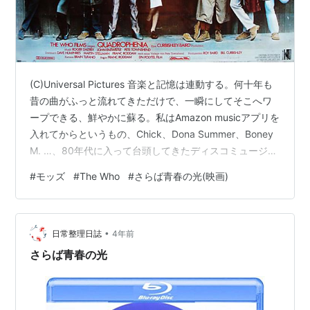
(C)Universal Pictures 音楽と記憶は連動する。何十年も
昔の曲がふっと流れてきただけで、一瞬にしてそこへワ
ープできる、鮮やかに蘇る。私はAmazon musicアプリを
入れてからというもの、Chick、Dona Summer、Boney
M. …、80年代に入って台頭してきたディスコミュージッ
クを好んで聴いてる。あっという間にあの頃へ飛んでい
#
モッズ
#
The Who
#
さらば青春の光(映画)
けるもんね😊 ところが、Nと過ごした頃に何を聴いてた
のか、てんで思い出せないのだ。 音楽が聴こえない。 澄
んだ早朝の空気に包まれた静寂の中、二人の会話だけが
•
記憶にあるだけで。 ある冬の放課後、Nと一緒に映画を
日常整理日誌
4年前
観に行った。高校生らしいデート…
さらば青春の光