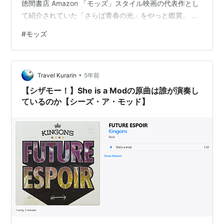
徳間書店 Amazon 「モッズ」スタイル映画の代表作とし
て紹介されていた「さらば青春の光」をやっと鑑賞。 さ
らば青春の光 [Blu-ray] フィル・ダニエルズ Amazon
#
モッズ
「フォロー・ミー」*2で70年代ロンドンの風景を観たこ
とにもひっぱられたかな。 （「さらば青春の光」は79年
に作られたけれど舞台は60年代。） 「60s UK STYLE」
•
で予習していたので細部まで楽しむことができた。（リ
Travel Kurarin
5年前
ーバイスジーンズを…
【シザモー！】She is a Modの原曲は誰が演奏し
ているのか【シーズ・ア・モッド】