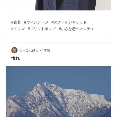
#
古着
#
ヴィンテージ
#
スクールジャケット
#
モッズ
#
ブリットポップ
#
小さな恋のメロディ
•
日々これ好日
1年前
憧れ