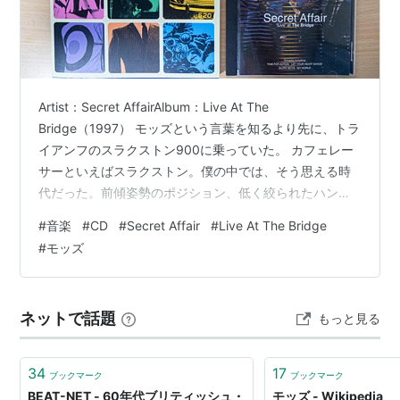
66年頃になるとサイケデリックムーブメントの影
響を受けたスタイルに変化していった。
Artist：Secret AffairAlbum：Live At The
3. 1より転じて、1965年〜1967年に流行したモッズス
Bridge（1997） モッズという言葉を知るより先に、トラ
タイルの格好をした
イアンフのスラクストン900に乗っていた。 カフェレー
サーといえばスラクストン。僕の中では、そう思える時
バンドの音楽性。もしくは１に支持されたバンド。
代だった。前傾姿勢のポジション、低く絞られたハンド
曖昧な概念のため
ル、無駄のない黒いシルエット。その格好よさの理由
音楽性は異なるが、主にR&Bやモータウンビートを
#
音楽
#
CD
#
Secret Affair
#
Live At The Bridge
は、いつもあとから追いかけてきた。 『ALL THAT
イギリス風に解釈して演奏していた。
#
モッズ
MODS!』というムック本を手に取ったのは、そのころだ
70年代後半にパンクの影響を受け復活。ネオ・モッ
ったと思う。 バイクの延長のつもりで読み始めたはず
ズと呼ばれる。
が、いつのまにか音楽の話になっていた。細身のスー
ネットで話題
もっと見る
ツ、ターゲットマーク、ベスパやランブレッタ。スラク
→モッド・リバイバル
ス…
代表的グループ
34
17
ブックマーク
ブックマーク
BEAT-NET - 60年代ブリティッシュ・
モッズ - Wikipedia