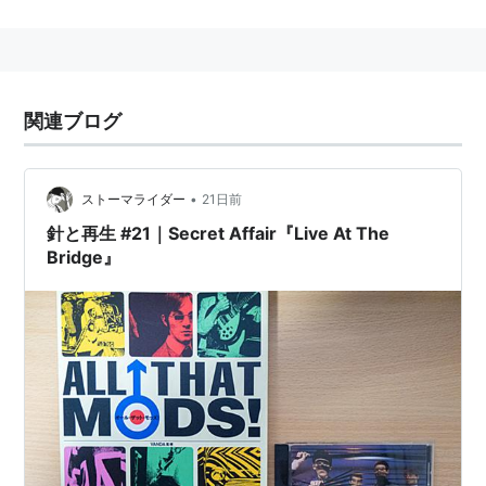
などのR＆Bや、フー、
スモール・フェイシズに代表されるブリティッシュ
ビートグループを愛好した。
関連ブログ
昼間は普通の仕事を持ち、夜になると覚醒剤系のド
ラッグの助けを借りて
クラブで踊り狂い、ベスパやランブレッタなどの改
•
ストーマライダー
21日前
造スクーターを好んで乗り回した。
針と再生 #21｜Secret Affair『Live At The
その生態は映画「Quadrophenia (
さらば青春の
Bridge』
光
)」に詳しい。
2. 1より転じて、1960年代前半のファッションスタイ
ル。サイドベンツで三つボタンのスーツと
細みのネクタイを身に着けるスタイルが基本。モッ
ズスタイル、モッズルック