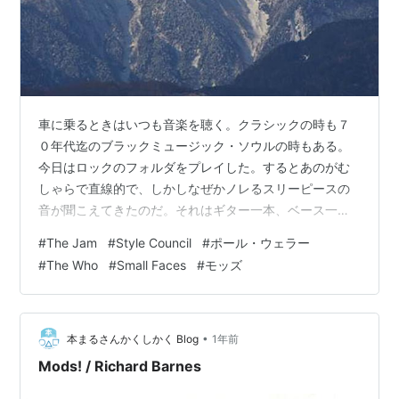
車に乗るときはいつも音楽を聴く。クラシックの時も７
０年代迄のブラックミュージック・ソウルの時もある。
今日はロックのフォルダをプレイした。するとあのがむ
しゃらで直線的で、しかしなぜかノレるスリーピースの
音が聞こえてきたのだ。それはギター一本、ベース一
本、ドラムス一セット。三人編成はバンドの最低ユニッ
#
The Jam
#
Style Council
#
ポール・ウェラー
トだろう。歌はギタリストがぶっきらぼうに歌いベース
#
The Who
#
Small Faces
#
モッズ
はツボを押さえたハモリを聴かせる。 このバンドに夢中
になったのは１８歳だった。歯切れ良いリズムのおかげ
か歌い方なのか英語の歌詞が聞き取りやすい。ロンドン
の交通の酷さを揶揄し、若者の考えを理解しない政府、
•
本まるさんかくしかく Blog
1年前
核兵器やフォークランド紛争での厭世観、そんなマー
Mods! / Richard Barnes
ガ…