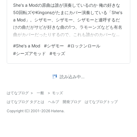
She's a Modの原曲は誰が演奏しているのか 俺の好きな
50回転ズやKingonsがたまにカバー演奏している「She's
a Mod」。シザモー、シザモー、シザモーと連呼するだ
けの曲だがサビが好きな曲の1つ。ラモーンズなども有名
曲がカバーだったりするので、これも誰かのカバーなの
かと思って調べてみた。 シザモーを検索しても何もでな
#
She's a Mod
#
シザモー
#
ロックンロール
い 日本語で曲名などを入れても何も出てこない。THE
#
シーズアモッド
#
モッズ
MODSのことばかりでてくる。英語で検索すると、
Wikipediaを見つけた。 Ray Columbus & the Invaders -
Wikipedia 「Ray Columbus & the Invad…
•
ラジオと音楽
5年前
Kenrocks Nite - Ver. 2 2021年5月1日（キンク
ス、キングスメン、ジェームス・ブラウン、ロネ
ッツ、ブッカー・T&ザ・MG's）
今回のゲストは40周年を迎える「モッズ・メーデー」の
主宰、日本のモッズシーンの開拓者、黒田 学さんでし
た。「モッズ・メーデー」は今年も開催できないそうで
すが、配信を企画しているそうです。映画「さらば青春