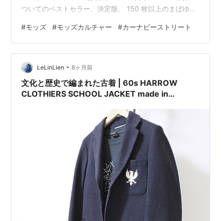
ついてのベストセラー、決定版。 150 枚以上のまばゆい
ばかりの写真を使って、この本はダンス、服装、スタイ
#
モッズ
#
モッズカルチャー
#
カーナビーストリート
ル、スクーターにおける運動の現実を明らかにしていま
す。この本には、海辺からカーナビー・ストリートに至
るまで、Mod の初期の時代から収集された儚いものだけ
•
でなく、満足のいくほど正確…
LeLinLien
8ヶ月前
文化と歴史で編まれた古着 | 60s HARROW
CLOTHIERS SCHOOL JACKET made in
ENGLAND | ヴィンテージ ハロウ スクール ジャケ
ット