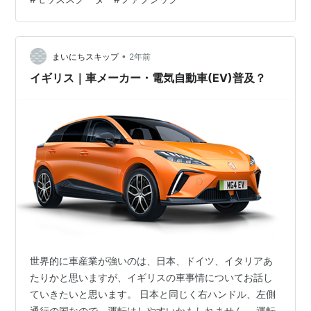
で言えば大体皆さんも同じだと思いますが、66年位、サ
イケが入る手前まで、スクーターも金持ちはランブレッ
タのTV乗っていましたが、自分にはそこまでの勇気が出
ずLIに乗っていました。ヴェスパのGSなんかもありまし
•
まいにちスキップ
2年前
たが、恐ろしい程の値段だと思います。 過…
イギリス｜車メーカー・電気自動車(EV)普及？
世界的に車産業が強いのは、日本、ドイツ、イタリアあ
たりかと思いますが、イギリスの車事情についてお話し
ていきたいと思います。 日本と同じく右ハンドル、左側
通行の国なので、運転はしやすいかもしれません。 運転