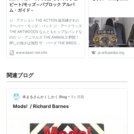
オリジナル・モッズ
ビート/モッズ～パブロック アルバ
ブライアン・オーガー
ム・ガイド -
ジョージィ・フェイム
ジ・アクション THE ACTION 超洗練された
グレアム・ボンド
スーパー・モッズ・バンド ジ・アートウッズ
THE ARTWOODS なんともヒップなバンドな
ズート・マニー
のだ ジ・アニマルズ THE ANIMALS 野獣！
ブリティッシュ・ビートグループ
押しの強さは強烈 ザ・バーズ THE BIRDS イ
ギリスのとんでもない破壊バンド ブライア
ザ・フー
www.beat-net.info
ja.wikipedia.org
ン・オーガー BRIAN AUGER 元祖クラブ系モ
スモール・フェイシズ
ッズ！超テクニカル ザ・...
アクション
関連ブログ
マンフレッド・マン
ロッド・スチュアート
クリエイション
•
本まるさんかくしかく Blog
5ヶ月前
ネオ・モッズ
Mods! / Richard Barnes
ザ・ジャム
メイキン・タイム
シークレット・アフェア