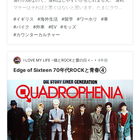
マナーはそれほど悪くはないと思います。たまにラウン
ドアバウトでウインカーを出さずに突っ込んでくる車も
#
イギリス
#
海外生活
#
留学
#
ワーホリ
#
車
いますが、歩行者に対しては大体優しく譲ってくれま
#
バイク
#
外車
#
EV
#
モッズ
す。 メーカーでいうと、国産車ばかりの日本と違い(高品
#
カウンターカルチャー
質で安心なんですよね)、イギリスでは外国車を多く見か
けました。 よく見かけたイギリス国内のメーカーは、
MGとLand Rover。どちらもメーカー名がロゴになって
いるので、一目で分かります。 後…
•
I LOVE MY LIFE −猫とROCKと愛の日々−
4年前
Edge of Sixteen 70年代ROCKと青春④