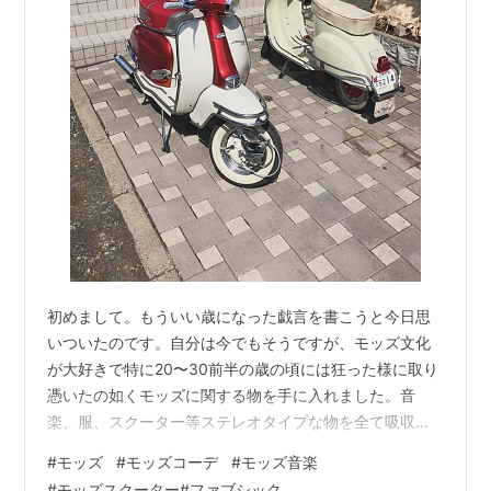
初めまして。もういい歳になった戯言を書こうと今日思
いついたのです。自分は今でもそうですが、モッズ文化
が大好きで特に20〜30前半の歳の頃には狂った様に取り
憑いたの如くモッズに関する物を手に入れました。音
楽、服、スクーター等ステレオタイプな物を全て吸収し
ていきました。モッズ文化はイタチごっこの様に追いか
#
モッズ
#
モッズコーデ
#
モッズ音楽
けても追いかけても、キリと言うものが無いです。服装
#
モッズスクーター#ファブシック