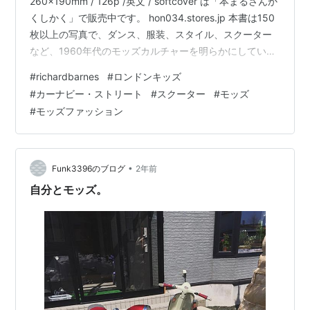
260x190mm / 126p /英文 / softcover は「本まるさんか
くしかく」で販売中です。 hon034.stores.jp 本書は150
枚以上の写真で、ダンス、服装、スタイル、スクーター
など、1960年代のモッズカルチャーを明らかにしている
そう。ロンドンキッズを無視できなくなった時代。
#
richardbarnes
#
ロンドンキッズ
#
カーナビー・ストリート
#
スクーター
#
モッズ
#
モッズファッション
•
Funk3396のブログ
2年前
自分とモッズ。