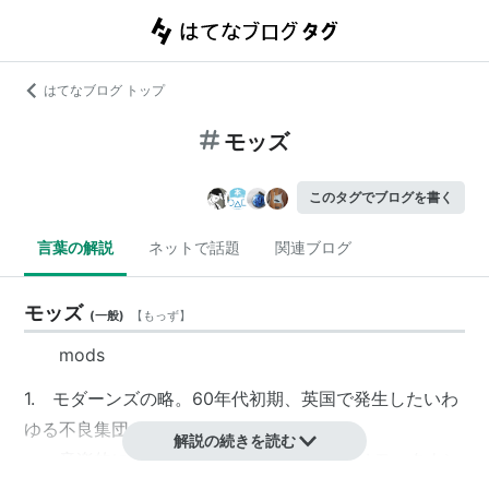
はてなブログ トップ
モッズ
このタグでブログを書く
言葉の解説
ネットで話題
関連ブログ
モッズ
(
一般
)
【
もっず
】
mods
1. モダーンズの略。60年代初期、英国で発生したいわ
ゆる不良集団。
解説の続きを読む
音楽的には初期はモダンジャズ、後にはモータウン