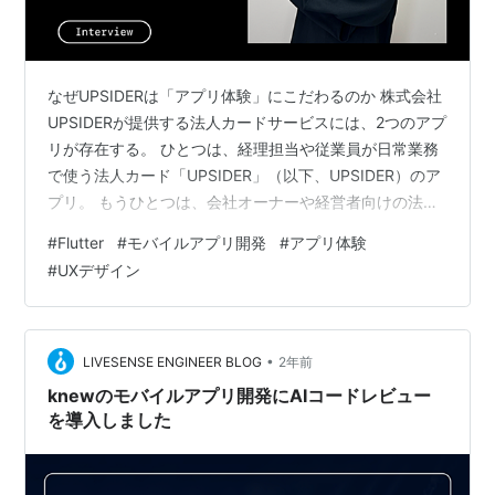
なぜUPSIDERは「アプリ体験」にこだわるのか 株式会社
UPSIDERが提供する法人カードサービスには、2つのアプ
リが存在する。 ひとつは、経理担当や従業員が日常業務
で使う法人カード「UPSIDER」（以下、UPSIDER）のア
プリ。 もうひとつは、会社オーナーや経営者向けの法人
カード「PRESIDENT CARD」のアプリだ。 どちらのアプ
#
Flutter
#
モバイルアプリ開発
#
アプリ体験
リにも共通しているのは、「シンプルで快適な体験」を
#
UXデザイン
追求していること。 UPSIDERは “業務を快適にする” 、
PRESIDENT CARDは “経営者の時間を豊かにする” 。 利
用者や利用目的は異なっても、どちらも「使いやすさ」
と「スピード」を徹底的に…
•
LIVESENSE ENGINEER BLOG
2年前
knewのモバイルアプリ開発にAIコードレビュー
を導入しました