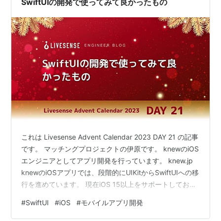
SwiftUIの開発で使ってみて良かったもの
これは Livesense Advent Calendar 2023 DAY 21 の記事
です。 マッチングプロジェクトの伊原です。 knewのiOS
エンジニアとしてアプリ開発を行っています。 knew.jp
knewのiOSアプリでは、段階的にUIKitからSwiftUIへの移
行を進めています。 現在iOS 15以上をサポートしてお
り、比較的SwiftUIを導入しやすい環境になっています。
#
SwiftUI
#
iOS
#
モバイルアプリ開発
先日リリースした顔写真登録の機能についても、SwiftUI
をベースにレイアウトを作成しました。 こちらの画面で