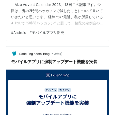
「Aizu Advent Calendar 2023」18日目の記事です。今
回は、鬼の2時間ハッカソンで試したことについて書いて
いきたいと思います。 経緯 つい最近、私が所属している
A-PxLで ”2時間ハッカソン” と題して、普段の定例会の2
時間を使って、テーマが”クリスマス”のプロダクトを一本
#
Android
#
モバイルアプリ開発
作り切るという鬼企画が開催されました。 A-PxLはXRの
サークルなので、私もAndroidのARアプリを作成しよう
としたのですが、ARCore周りの設定で1時間15分も溶か
•
してしまいました。流石にちょっと厳しそうだったの
Safie Engineers' Blog!
3年前
で、方向転換をし、音声録…
モバイルアプリに強制アップデート機能を実装