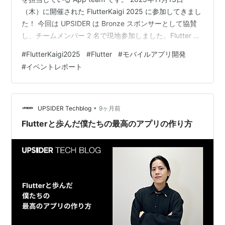
（木）に開催された FlutterKaigi 2025 に参加してきまし
た！ 今回は UPSIDER は Bronze スポンサーとして協賛
し、チームメンバー 2 名で現地参加しました。Flutter の
イベントでスポンサーとして参加するのは今回が初めて
#
FlutterKaigi2025
#
Flutter
#
モバイルアプリ開発
です。 Flutter を主要技術としてアプリを開発している私
#
イベントレポート
たちにとって、このイベントは毎年大きな刺激を受ける
機会です。本記事では、印象に残ったセッションや会場
の雰囲気、そして今回得た学びについてレポートしま
す。 Flu…
•
UPSIDER Techblog
9ヶ月前
Flutterと歩んだ僕たちの最高のアプリの作り方