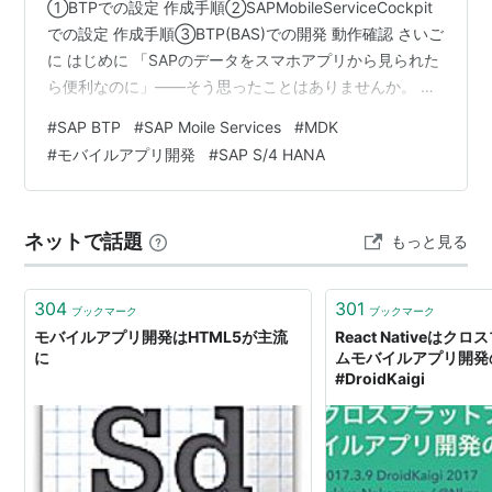
①BTPでの設定 作成手順②SAPMobileServiceCockpit
での設定 作成手順③BTP(BAS)での開発 動作確認 さいご
に はじめに 「SAPのデータをスマホアプリから見られた
ら便利なのに」——そう思ったことはありませんか。 出
張先で在庫を確認したり、移動中に申請を承認したり。
#
SAP BTP
#
SAP Moile Services
#
MDK
やりたいことは明確でも、いざ自分で作ろうとすると
#
モバイルアプリ開発
#
SAP S/4 HANA
「認証はどうする?」「オフラインのときは?」「アプリ
の配布は?」と、考えることが一気に増えてしまいます。
そこで登場するのが SAP Mobile Services です。 SAP
ネットで話題
もっと見る
BTP(Busines…
304
301
ブックマーク
ブックマーク
モバイルアプリ開発はHTML5が主流
React Nativeは
に
ムモバイルアプリ開発
#DroidKaigi