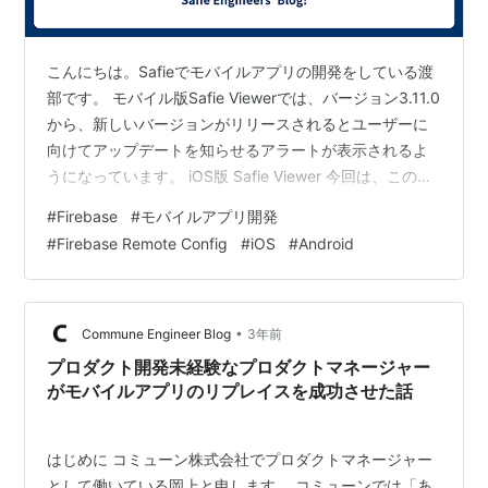
こんにちは。Safieでモバイルアプリの開発をしている渡
部です。 モバイル版Safie Viewerでは、バージョン3.11.0
から、新しいバージョンがリリースされるとユーザーに
向けてアップデートを知らせるアラートが表示されるよ
うになっています。 iOS版 Safie Viewer 今回は、このア
ップデート機能の実装について振り返ってまとめてみま
#
Firebase
#
モバイルアプリ開発
した。 実装の経緯 必要な要件 サービス選定 実装
#
Firebase Remote Config
#
iOS
#
Android
RemoteConfigの設定 アプリ側の設定 効果
•
Commune Engineer Blog
3年前
プロダクト開発未経験なプロダクトマネージャー
がモバイルアプリのリプレイスを成功させた話