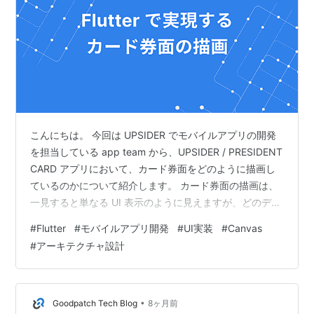
こんにちは。 今回は UPSIDER でモバイルアプリの開発
を担当している app team から、UPSIDER / PRESIDENT
CARD アプリにおいて、カード券面をどのように描画し
ているのかについて紹介します。 カード券面の描画は、
一見すると単なる UI 表示のように見えますが、どのデバ
イスで見ても同じカードとして認識できることが求めら
#
Flutter
#
モバイルアプリ開発
#
UI実装
#
Canvas
れる、少し特殊な領域です。 ただし、カード上に表示さ
#
アーキテクチャ設計
れるすべての情報が、同じ粒度で“一体として描画される
べき”というわけではありません。 どこまでをカードとし
て扱い、どこからを通常の UI として扱うのか。その線引
きが、設計上の重要なポイントになり…
•
Goodpatch Tech Blog
8ヶ月前