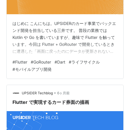
はじめに こんにちは。UPSIDERのカード事業でバックエ
ンド開発を担当している三井です。 普段の業務では
Kotlin や Go を書いていますが、趣味で Flutter を触って
います。今回は Flutter + GoRouter で開発しているとき
に遭遇した「画面に戻ったのにデータが更新されない」
問題と、その解決方法を Tips として共有します。 要約
#
Flutter
#
GoRouter
#
Dart
#
ライフサイクル
initState はウィジェットのライフサイクル上一度しか呼
#
モバイルアプリ開発
ばれないため、push → pop やタブ切り替えで画面に戻
っても処理が再実行されない GoRouter の
routerDelegate が提供するリスナーを使えば、画面の…
•
UPSIDER Techblog
6ヶ月前
Flutter で実現するカード券面の描画