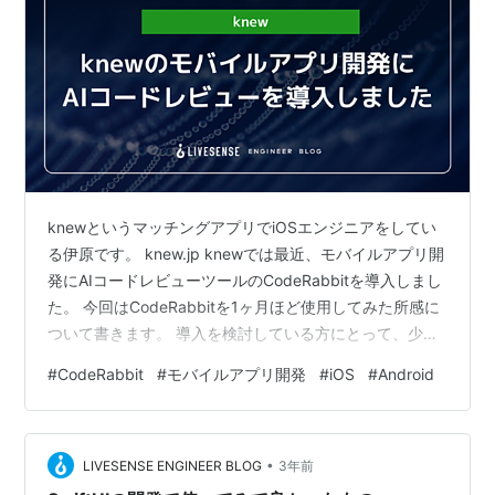
knewというマッチングアプリでiOSエンジニアをしてい
る伊原です。 knew.jp knewでは最近、モバイルアプリ開
発にAIコードレビューツールのCodeRabbitを導入しまし
た。 今回はCodeRabbitを1ヶ月ほど使用してみた所感に
ついて書きます。 導入を検討している方にとって、少し
でも参考になる情報があればうれしいです。
#
CodeRabbit
#
モバイルアプリ開発
#
iOS
#
Android
CodeRabbitとは 導入の背景 knewでのCodeRabbitの設
定について 1ヶ月ほど使用してみた所感 良いと感じた点
コードレビューを他のエンジニアに依頼する前に細かい
•
ミスに気付ける よりパフォーマンスが良くなるコードを
LIVESENSE ENGINEER BLOG
3年前
提案してくれる Summary…