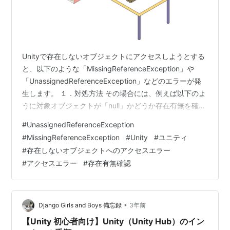
Unityで存在しないオブジェクトにアクセスしようとする
と、以下のような「MissingReferenceException」や
「UnassignedReferenceException」などのエラーが発
生します。 １．対処方法 その場合には、例えば以下のよ
うに対象オブジェクトが「null」かどうか存在有無を確認
してからアクセスするようにします。 using
#
UnassignedReferenceException
System.Collections; using System.Collections.Generic;
#
MissingReferenceException
#
Unity
#
ユニティ
using UnityEngine; public class abcScript :
#
存在しないオブジェクトへのアクセスエラー
MonoBehaviour { GameO…
#
アクセスエラー
#
存在有無確認
•
Django Girls and Boys 備忘録
3年前
【Unity 初心者向け】Unity（Unity Hub）のイン