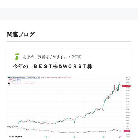
した。
ユニティ
(
スポーツ
)
【
ゆにてぃ
】
Jリーグ、ジェフ千葉のマスコットの秋田犬で弟の方。
関連ブログ
背番号は9。
兄はジェフィ。
•
おまめ、投資はじめます。
2年前
今年の ＢＥＳＴ株＆ＷＯＲＳＴ株