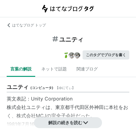
はてなブログ トップ
ユニティ
このタグでブログを書く
言葉の解説
ネットで話題
関連ブログ
ユニティ
(
コンピュータ
)
【
ゆにてぃ
】
英文表記：
Unity Corporation
株式会社
ユニティ
は、
東京都
千代田区
外神田
に本社をお
く、
株式会社
MCJ
の
完全子会社
だった。
解説の続きを読む
1981年7月16日、設立。
2013年4月1日、
MJK
と合併し「
アユート
」に社名変更