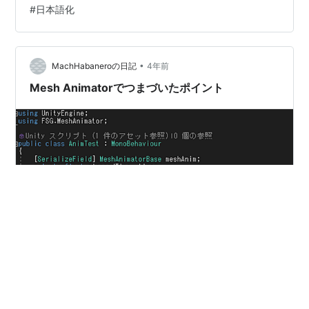
#
日本語化
４．環境設定（外観、日本語化など） ５．モジュール追
加 １．Unity Hubのダウンロードとセットアップ まずは
じめにUnityのバー…
•
MachHabaneroの日記
4年前
Mesh Animatorでつまづいたポイント