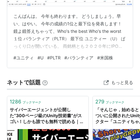
こんばんは。 今年も終わります。 どうしましょう。早
い、はやい。 今年の成績の1位と最下位を発表します！
鏡よ鏡答えちゃって、Who's the best Who's the worst
１位 パランティア（PLTR） 最下位 ユニティー （U） ぱ
っくり口が開いている。 両銘柄とも２０２０年にIPOし
たのですが、大きく差がひらきました。 PLTRは
#
ユニティ
#
U
#
PLTR
#
パランティア
#
米国株
S&P500、NASDAQ100に採用され大きくはねました。
米国政府との契約拡大やAIブームなどすべてうまくいっ
てますねー。 一方Uは昨年後半からゴタゴタが続いて5月
ネットで話題
もっと見る
にCEO交替してます。 そろそろ成長してください。早く
黒字体質になってほしい。 …
1286
279
ブックマーク
ブックマーク
サイバーエージェントが公開し
「そんじゃ，始めると
た“300ページ級のUnity技術書”がス
ついに公開されたUnit
ゴい！しかも誰でも無料で読める｜
クター「ユニティちゃ
Unity Japan（ユニティ・テクノロジ
初級編
ーズ・ジャパン）