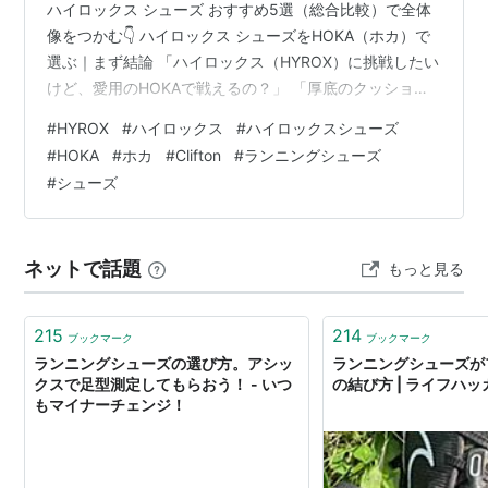
ハイロックス シューズ おすすめ5選（総合比較）で全体
像をつかむ👇 ハイロックス シューズをHOKA（ホカ）で
選ぶ｜まず結論 「ハイロックス（HYROX）に挑戦したい
けど、愛用のHOKAで戦えるの？」 「厚底のクッション
は魅力。でもスレッド（ソリ押し）で沈まないか不
#
HYROX
#
ハイロックス
#
ハイロックスシューズ
安…」 先に正直なところをお伝えします。HYROXの公式
#
HOKA
#
ホカ
#
Clifton
#
ランニングシューズ
シューズパートナーはPUMAであり、 グリップだけで選
#
シューズ
ぶならHOKAは"本命"ではありません。 それでも、HOKA
には他ブランドが真似しにくい明確な武器があります。
それが「最大級のクッションで、8kmのランから脚を守
ネットで話題
もっと見る
り切る」…
215
214
ブックマーク
ブックマーク
ランニングシューズの選び方。アシッ
ランニングシューズが
クスで足型測定してもらおう！ - いつ
の結び方 | ライフハ
もマイナーチェンジ！