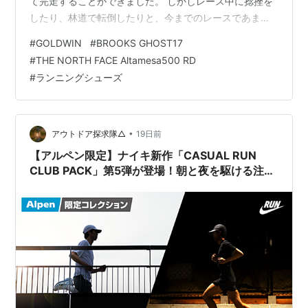
て完走することができました。 しかしレース中に捻挫を
したり、林道で転倒したりと、今までのレースであまり
経験のなかった「怪我」と向き合うことが多くありまし
#
GOLDWIN
#
BROOKS GHOST17
た。 特に捻挫をしてからは足首が固くなり、走りに違和
#
THE NORTH FACE Altamesa500 RD
感を覚えることも多々あります。 ロードランニング用の
#
ランニングシューズ
デイリートレーナーはTOPOの「FLILYTE4」を2足使用
していました。軽くて反発も良い感じだったのですが、
距離もだいぶ積み重なり反発が減ってきたように感じて
いました。 そこで思い切っ…
•
アウトドア探求隊△
19日前
【アルペン限定】ナイキ新作「CASUAL RUN
CLUB PACK」第5弾が登場！朝と夜を駆ける注目
ランニングシューズ6選の発売日・価格・取扱店
舗まとめ