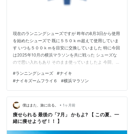
現在のランニングシューズですが 昨年の8月3日から使用
を始めたシューズで 既に５５０ｋｍ超えて使用していま
す いつも５００ｋｍを目安に交換していました 特に今回
は2025年10月の横浜マラソンを共に戦った シューズな
ので思い入れもあり そのまま使っていましたよ 今回、思
い切って新しいものをポチリました
#
ランニングシューズ
#
ナイキ
www.supersports.com ここしばらくは ナイキの「ズー
#
ナイキズームフライ６
#
横浜マラソン
ムフライ６」を使っているので 同じものを購入しました
これが届くと現在のものは卒業としたいと思います 今ま
でありがとう 横浜マラソンは 本当にお疲れさまでした
最後はフクロハギがつってしまい目標には届きませんで
•
僕はまた、旅に出る。
1ヶ月前
したが 最後まで…
痩せられる 最後の「7月」 かもよ? 【 この夏、一
緒に痩せようぜ！！ 】