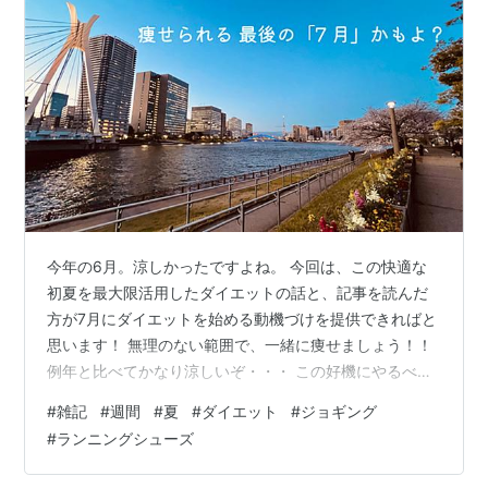
今年の6月。涼しかったですよね。 今回は、この快適な
初夏を最大限活用したダイエットの話と、記事を読んだ
方が7月にダイエットを始める動機づけを提供できればと
思います！ 無理のない範囲で、一緒に痩せましょう！！
例年と比べてかなり涼しいぞ・・・ この好機にやるべき
こと： ダイエットでは？ 最近のランニングシューズ、気
#
雑記
#
週間
#
夏
#
ダイエット
#
ジョギング
持ち良すぎるだろ！ 何がそんなに違った？ よかった？
#
ランニングシューズ
始めてからの体の変化、習慣 加えてやったほうがいいと
思ったこと 計測できるものは ゆるく(重要！) 計測する