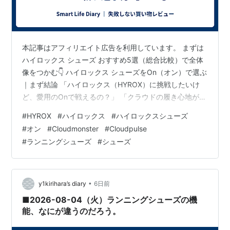
本記事はアフィリエイト広告を利用しています。 まずは
ハイロックス シューズ おすすめ5選（総合比較）で全体
像をつかむ👇 ハイロックス シューズをOn（オン）で選ぶ
｜まず結論 「ハイロックス（HYROX）に挑戦したいけ
ど、愛用のOnで戦えるの？」 「クラウドの履き心地が好
き。でもスレッド（ソリ押し）で滑らないか不安…」 先
#
HYROX
#
ハイロックス
#
ハイロックスシューズ
に正直なところをお伝えします。HYROXの公式シューズ
#
オン
#
Cloudmonster
#
Cloudpulse
パートナーはPUMAであり、 グリップだけで選ぶならOn
#
ランニングシューズ
#
シューズ
は"本命"ではありません。 それでも、普段からOnで走っ
ていて足が出来ている人にとっては、 無理にブランドを
変えるより、Onの中で「ラン性能」と「安定性」のバラ
ンスが取…
•
y1kirihara’s diary
6日前
■2026-08-04（火）ランニングシューズの機
能、なにが違うのだろう。