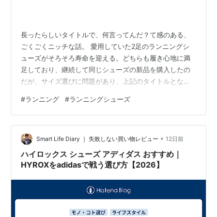
長ったらしいタイトルで、何言ってんだ？て感のある、
ごくごくニッチな話。 愛用していた2足のランニングシ
ューズがそろそろ寿命を迎える。どちらも履き心地に満
足しており、継続して同じシューズの新品を購入したの
だが、サイズ選びに問題があり、上記のタイトルとなっ
た。 どちらもASICSのランシューだが、まず1足目は
#
ランニング
#
ランニングシューズ
NOVABLAST 5 [アシックス] ランニングシューズ
NOVABLAST 5 ブルーベル/ライラック ヒント 25.0 cm
E asics(アシックス) Amazon これのレディース 24.0 ㎝
•
のワイドモデルを履いていたのだが、いつの間にか同じ
Smart Life Diary ｜ 失敗しない買い物レビュー
12日前
サイズの在庫は全くなくなってしまった…
ハイロックス シューズ アディダス おすすめ｜
HYROXをadidasで戦う選び方【2026】