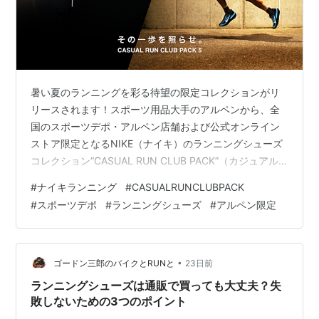
暑い夏のランニングを彩る待望の限定コレクションがリ
リースされます！スポーツ用品大手のアルペンから、全
国のスポーツデポ・アルペン店舗および公式オンライン
ストア限定となるNIKE（ナイキ）のランニングシューズ
コレクション“CASUAL RUN CLUB PACK”（カジュアル
ラン クラブ パック）第5弾が、7月31日（金）より発売
#
ナイキランニング
#
CASUALRUNCLUBPACK
決定となりました。 今作のテーマは、夏の早朝と夜の街
#
スポーツデポ
#
ランニングシューズ
#
アルペン限定
を走り抜けるストイックなランナーたち。朝焼けの光と
夜の街灯・ネオンをイメージした美しいカラーリングが
施された、機能性とデザイン性を高次元で融合させたラ
インナップとなっています。 今回のコレクションでは、
•
ゴードン三郎のバイクとRUNと
23日前
ナイキを代表する…
ランニングシューズは通販で買っても大丈夫？失
敗しないための3つのポイント