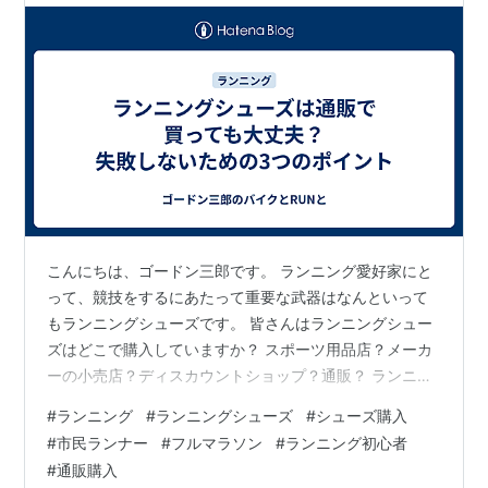
こんにちは、ゴードン三郎です。 ランニング愛好家にと
って、競技をするにあたって重要な武器はなんといって
もランニングシューズです。 皆さんはランニングシュー
ズはどこで購入していますか？ スポーツ用品店？メーカ
ーの小売店？ディスカウントショップ？通販？ ランニン
グシューズは当然足に合っていないといけません。ケガ
#
ランニング
#
ランニングシューズ
#
シューズ購入
や不快感の原因となります。 特にフルマラソンであれ
#
市民ランナー
#
フルマラソン
#
ランニング初心者
ば、小さなノイズは後半に大きな不具合になりかねませ
#
通販購入
ん。 なので、直接フィッティングのできる販売店で試し