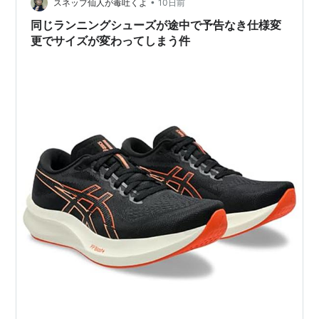
•
より、だいぶいい。 まあ、マジックスピード４が、新し
スネップ仙人が毒吐くよ
10日前
いシューズで、 一方、後の2足は、走行距離が、もう
同じランニングシューズが途中で予告なき仕様変
1850㎞超。 …
更でサイズが変わってしまう件