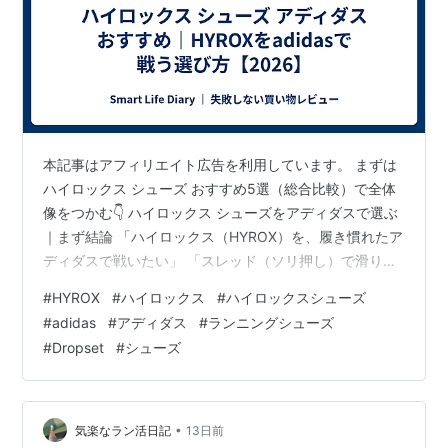
本記事はアフィリエイト広告を利用しています。 まずは
ハイロックス シューズ おすすめ5選（総合比較）で全体
像をつかむ👇 ハイロックス シューズをアディダスで選ぶ
｜まず結論 「ハイロックス（HYROX）を、履き慣れたア
ディダスで戦いたい」 「スレッド（ソリ押し）で滑りた
くない。adidasならどれを選べばいい？」 結論からいう
#
HYROX
#
ハイロックス
#
ハイロックスシューズ
と、アディダスの武器は“Continentalラバーの圧倒的なグ
#
adidas
#
アディダス
#
ランニングシューズ
リップ”です。 HYROX公式パートナーはPUMAですが、
#
Dropset
#
シューズ
会場のターフやラバーマット、スレッド種目で 「1歩も滑
って損したくない」という人にとって、adidasの防滑性
は大きな強みになります。 さらにアディダス…
•
気楽なラン活日記
13日前