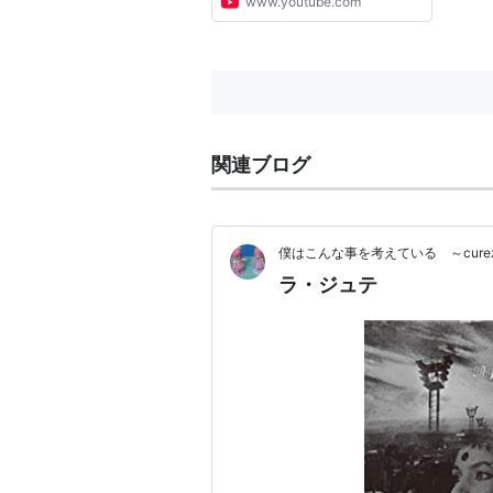
www.youtube.com
関連ブログ
関連作品
僕はこんな事を考えている ～cure
12モンキーズ
（1990） 長編リ
ラ・ジュテ
ラ・ジュテ -H
出版社/メーカー:
発売日:
2010/01/
メディア:
DVD
購入
: 4人
クリッ