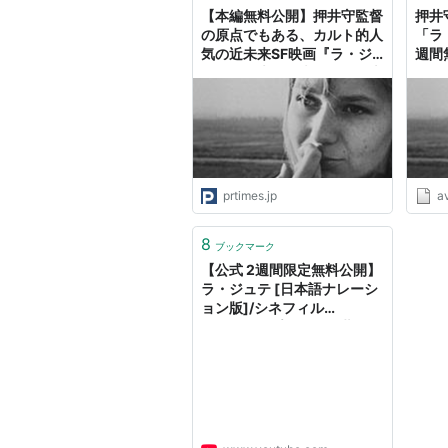
【本編無料公開】押井守監督
押井
の原点でもある、カルト的人
「ラ
気の近未来SF映画『ラ・ジ
週間
ュテ』の大塚明夫による日本
ーシ
語ナレーション版を
2/9(金)21:00～YouTube初
無料公開！
prtimes.jp
a
8
ブックマーク
本編
【公式 2週間限定無料公開】
ラ・ジュテ [日本語ナレーシ
ョン版]/シネフィル
WOWOW プラスでは世界の
名画を配信中