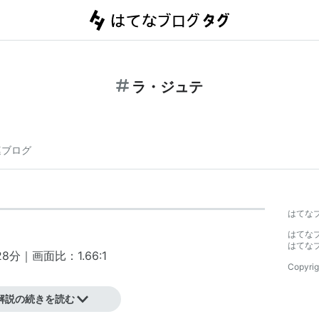
ラ・ジュテ
連ブログ
はてな
はてな
はてな
分｜画面比：1.66:1
Copyrig
解説の続きを読む