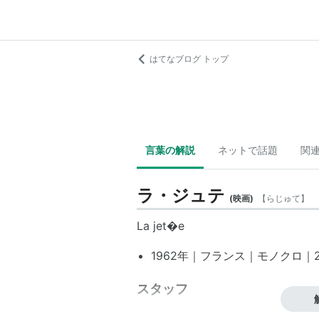
はてなブログ トップ
言葉の解説
ネットで話題
関
ラ・ジュテ
(
映画
)
【
らじゅて
】
La jet�e
1962年｜フランス｜モノクロ｜28
スタッフ