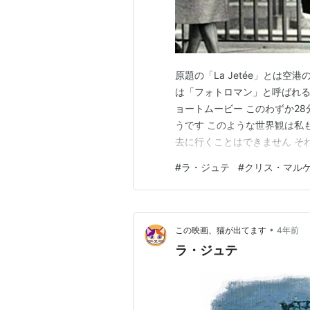
原題の「La Jetée」とは
は「フォトロマン」と呼ばれる
ョートムービー このわずか2
うです このような世界観は私
去に行くことはできません そ
その人がすでに死んでいたとし
#
ラ・ジュテ
#
クリス・マル
最初の飛行場と、最後の飛行場
哲学を学び 戦時中はナチスの
•
この映画、猫が出てます
4年前
ラ・ジュテ