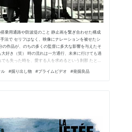
空港の搭乗用通路や防波堤のこと 静止画を繋ぎ合わせた構成
手法で セリフはなく、映像にナレーションを被せたシ
8分の作品が、のちの多くの監督に多大な影響を与えたそ
も大好き（笑） 時の流れは一方通行、未来に行けても過
れでも失った時を、愛する人を求めるという刹那 たとえ
ても そして未来に行った後に主人公を待ち受ける悲劇
ケル
#
掘り出し物
#
プライムビデオ
#
発掘良品
という見事なまでの畳み方 監督のクリス・マイケルは
抵抗運動に…