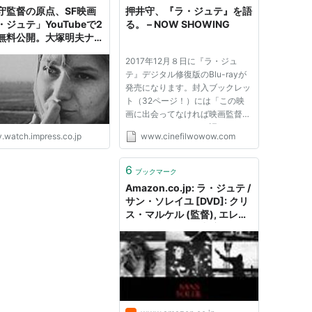
守監督の原点、SF映画
押井守、『ラ・ジュテ』を語
・ジュテ」YouTubeで2
る。 – NOW SHOWING
無料公開。大塚明夫ナレ
ョン
2017年12月８日に『ラ・ジュ
テ』デジタル修復版のBlu-rayが
発売になります。封入ブックレッ
ト（32ページ！）には「この映
画に出会ってなければ映画監督に
なっていなかった」と語るほどに
v.watch.impress.co.jp
www.cinefilwowow.com
影響を受けた押井守監督の長文イ
ンタビューを掲載。その抜粋を予
告編的に読んでいただきます。
6
ブックマーク
（BDディレクター 山下泰司）
Amazon.co.jp: ラ・ジュテ /
—————— ...
サン・ソレイユ [DVD]: クリ
ス・マルケル (監督), エレー
ヌ・シャトラン (出演), クリ
ス・マルケル (脚本), クリ
ス・マルケル (Unknown):
DVD