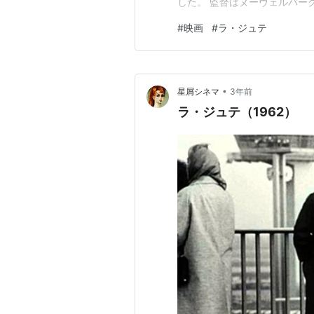
した。 監督はヌーヴェルバー
風）の鬼才と呼ばれたクリス
#
映画
#
ラ・ジュテ
から写真撮影してのではなく
です）風変わりな作品ですが、
•
星屑シネマ
3年前
ラ・ジュテ（1962）