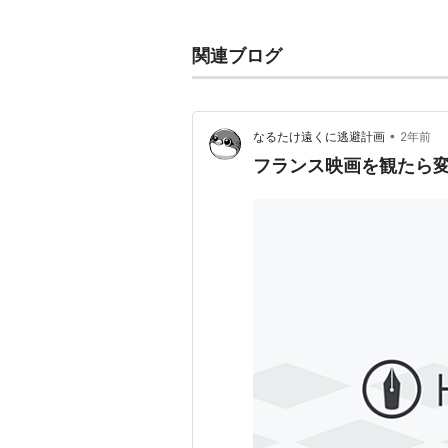
監督：
クリス・マルケル
製作：
アナトール・ドーマン
関連ブログ
脚本：
クリス・マルケル
撮影：
ジャン・チアボー
編集：
ジーン・ラベル
•
なるたけ遠くに逃避計画
2年前
音楽：
トレヴァー・ダンカン
フランス映画を観たら
キャスト
エレーヌ・シャトラン
ジャック・ルドー
ダフォ・アニシ
概要
第三次世界大戦後のパリ。戦争を生
隷に分かれて地下で暮らしていた。
を試みるが、ことごとく失敗し、被