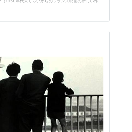
グ（1950年代末くらいからのフランス映画の新しい作
・マルケル。モノクロ写真の連続で構成されている（最初
元は動画として撮影した物のコマを切りぬいて作ったそう
映画或…