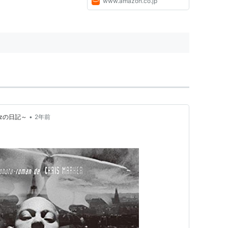
www.amazon.co.jp
•
zの日記～
2年前
メイク
Dニューマスター版- [DVD]
コロムビアミュージックエンタテインメント
27
ク
: 58回