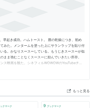
取りつかれた男だけは成功し、正常なまま無事に帰
行により、遂に男は女と再会を果たすが。
を連続して映し出す「フォトロマン」という手法で
画。映像作家、写真家のクリス・マルケルの代表作。
床、早起き成功。ハムトースト。 唇の乾燥につき、初め
の部分がある。
ってみた。メンタームを塗った上にサランラップを貼り付
ている。かなりスースーしている。もうじきスースーが似
ジュテ」というバーがあり、映画ファンが集まる場所
このまま弛むことなくスースーに励んでいきたい所存。
ス映画を観た。シネフィルWOWOWのYouTubeチャ
していた。ありがたい。 フランス映画というのは生まれ
画の長編リメイク。
。よく哲学的で意味不明だと形容されることが多いジャン
う監督が有名だと…
もっと見る
9
ックマーク
ブックマーク