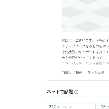
オルリー空港で見た女という記憶に
還する。幾度も繰り返される時間旅
ナレーションを乗せてモノクロ写真
描かれた、時間と記憶を巡るSF映
トリビア
おはようございます。 7時起
劇中にワンシーンのみ数秒動画
てリップパックなるものをや
けた状態でキーボードを打っ
東京の新宿・歌舞伎町に「ラ・
合う季節がやってくるので、
となっている。
『ラ・ジュテ』という短編フラン
http://www.lajetee.net/
ンネルが2週間限定で無料公開
映画「12モンキーズ」はこの映
#
日記
#
映画
#
ラ・ジュテ
てこの方観たことが無かった
ルであることと、ゴダールとい
DVD予告編
ネットで話題
272
73
ブックマーク
ブ