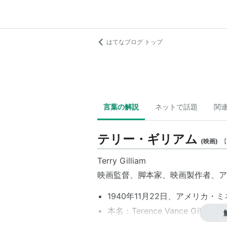
はてなブログ トップ
言葉の解説
ネットで話題
関
テリー・ギリアム
(
映画
)
【
Terry Gilliam
映画監督、脚本家、映画製作者、ア
1940年11月22日、アメリカ
本名：Terence Vance Gilliam
身長：175 cm