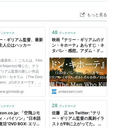
もっと見る
48
ブックマーク
ブックマーク
ー・ギリアム監督、最新
映画『テリー・ギリアムのド
主人公はハッカー
ン・キホーテ』あらすじ・ネ
タバレ・感想。アダム・ドラ
イバーのアクションコメディ
最新作…！ こちらは、Film
必見＆歌声を聴こう。
ol Rejectsが報じた、テリ
ギリアム監督の新しい作品
ゼロ・セオラム （The Zero
orem）｣のポスターです。 テ
・ギリアム監督は、｢未来世
ww.gizmodo.jp
undazeart.com
ジル（1985年）｣や｢12モ
ズ（1996年）｣などの近未
F世界を舞台とした作品で知
28
ブックマーク
ブックマーク
、今回もその世界観は健在で
zon.co.jp: 「空飛ぶモ
佐藤 正 on Twitter: "テリ
..
ィ・パイソン」“日本語
ー・ギリアム監督の風刺イラ
活”DVD BOX: エリッ
ストがFBに上がってた。 真