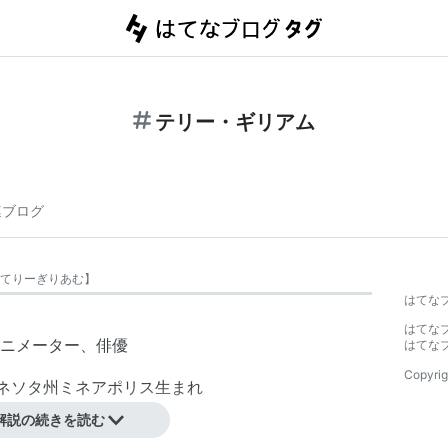
テリー・ギリアム
連ブログ
てりーぎりあむ
】
はてな
はてな
ニメーター、俳優
はてな
Copyrig
・ミネソタ州ミネアポリス生まれ
解説の続きを読む