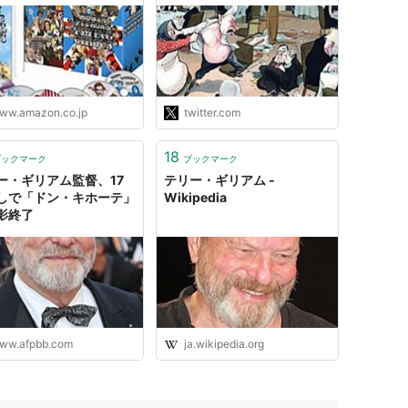
アイドル(広川太一郎),
ん中で暴れてる人、もうすぐ
ケル・ペイリン(青野
このレストランにウ●コし始
, ジョン・クリーズ(納谷
める勢いだぞ。
/近石真介), グレアム・
https://t.co/pfaQKBw6pp"
ップマン(山田康雄), テ
・ギリアム(古川登志
, テリー・ジョーンズ(飯
ww.amazon.co.jp
twitter.com
): DVD
18
ブックマーク
ブックマーク
ー・ギリアム監督、17
テリー・ギリアム -
しで「ドン・キホーテ」
Wikipedia
影終了
ww.afpbb.com
ja.wikipedia.org