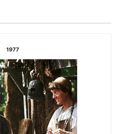
で、主にアニメーションを担当していた。
・ユーモアで、熱狂的ファンを持つ。自身の壮大なイ
するため、しばしばトラブルを起こす。『未来世紀ブ
1977
てプロデューサーとの争いや、『バロン』の制作費超
た、ジョニー・デップ主演の『The Man Who
』は製作半ばで頓挫し、『ロスト・イン・ラマンチャ』という＜
グ映画＞まで作られた。
005）
）
ASIN:B00005H3HU
001CSB9Y
、
ASIN:B00005V2R0