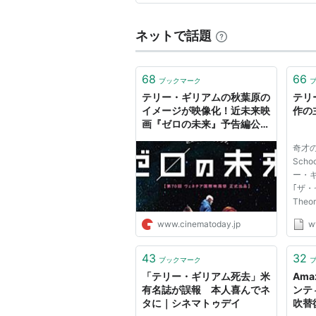
ネットで話題
68
66
ブックマーク
テリー・ギリアムの秋葉原の
テリ
イメージが映像化！近未来映
作の
画『ゼロの未来』予告編公開
｜シネマトゥデイ
奇才の
Scho
ー・
｢ザ・
The
リー
www.cinematoday.jp
w
紀ブラ
ンキー
来S
43
32
ブックマーク
られ
「テリー・ギリアム死去」米
Ama
す。エ.
有名誌が誤報 本人喜んでネ
ンテ
タに｜シネマトゥデイ
吹替復