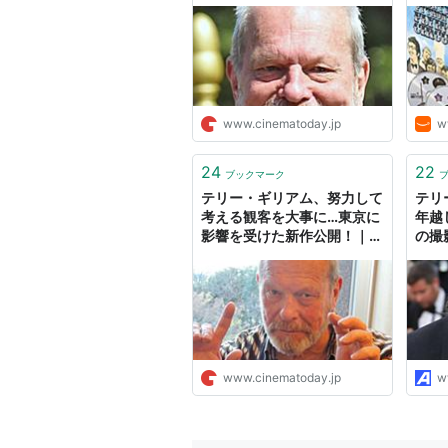
ク・
マイ
武)
悟郎
チャ
リー
夫)
www.cinematoday.jp
w
塚昭三
24
22
ブックマーク
テリー・ギリアム、努力して
テリ
考える観客を大事に…東京に
年越
影響を受けた新作公開！｜シ
の撮
ネマトゥデイ
www.cinematoday.jp
w