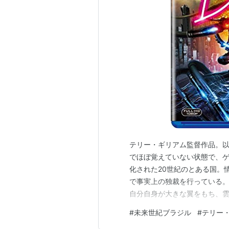
テリー・ギリアム監督作品。
でほぼ覚えていない状態で、ゲ
化された20世紀のとある国。
で事実上の独裁を行っている
自分自身が大きな翼をもち、
が、上司からの電話で起き、
#
未来世紀ブラジル
#
テリー
から、「「タトル」という人