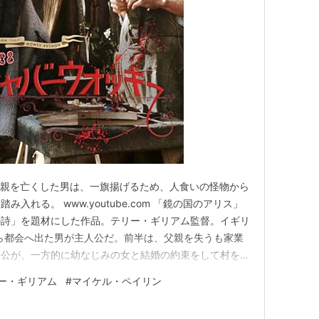
SIN:B0000QV9HW
、
ASIN:B0000QV9HW
7OR
:B00005R22R
、
ASIN:B0001E3CXC
曲
（1983）＜未＞※冒頭のみ
005R22S
ホーリー・グレイル
（1975）
ASIN:B00005R0RO
父親を亡くした男は、一旗揚げるため、人食いの怪物から
入れる。 www.youtube.com 「鏡の国のアリス」
01)
の詩」を題材にした作品。テリー・ギリアム監督。イギリ
9-1973）＜TV＞
舎から都会へ出た男が主人公だ。前半は、父親を失うも家業
人公が、一方的に幼なじみの女と結婚の約束をして村を出
に入り込むまでがコミカルに描かれる。 しかし、全体
ー・ギリアム
#
マイケル・ペイリン
ゴチャとしているので、何をやっているのか判然としない
雑然と…