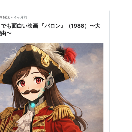
金でうやむやにしようとバト…
•
マ解説
4ヶ月前
でも面白い映画 『バロン』（1988）〜大
理由〜