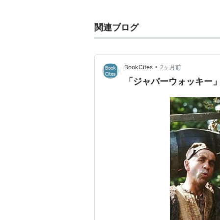
略歴
関連ブログ
モンティ・パイソンのメンバー
特異な映像スタイルとブラック
•
BookCites
2ヶ月前
マジネーションの実現を最優先
「ジャバーウォッキー」 
ラジル』での、編集権をめぐっ
過は、当時大きな話題となった。ま
Killed Don Quixote
完成しなかった映画のメイキン
主な監督作品
Dr.パルナサスの鏡
（2009）
ブラザーズ・グリム
(2005)
ローズ・イン・タイドランド
（2
ラスベガスをやっつけろ
（1998
12モンキーズ
（1995）
ASIN:B0