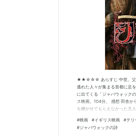
フィッシャー・キング
（1991）
A
バロン
（1989）
ASIN:B0000CD
未来世紀ブラジル
（1985）
ASIN
モンティ・パイソン／人生狂想
バンデットQ
（1981）
ASIN:B00
ジャバーウォッキー
（1978）
モンティ・パイソン・アンド・
主な出演作品
★★☆☆☆ あらすじ 中世。
逃れた人々が集まる首都に足を踏み
ロスト・イン・ラ・マンチャ
(20
に出てくる「ジャバウォック
空飛ぶモンティ・パイソン
（196
ス映画。104分。 感想 田
を継がせてもらえなかった主
て、なんとか壁に囲まれた首都
#
映画
#
イギリス映画
#
テリ
的に映像が暗く、またゴチャ
#
ジャバウォックの詩
ところがあった。これは中世の