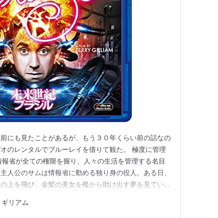
以前にも見たことがあるが、もう３０年くらい前の話なの
オのレンタルでブルーレイを借りて観た。 極度に管理
情報省が全ての権限を握り、人々の生活を管理する名目
。主人公のサムは情報省に勤める独り身の役人。ある日、
雲の上を飛び、金髪の美女を檻から助け出す夢を見ていた
遅刻していたことに気づいて急いで職場へ出勤する。上司
・ギリアム
の名前を「バトル」と間違い、無実のバトル氏を逮捕させ