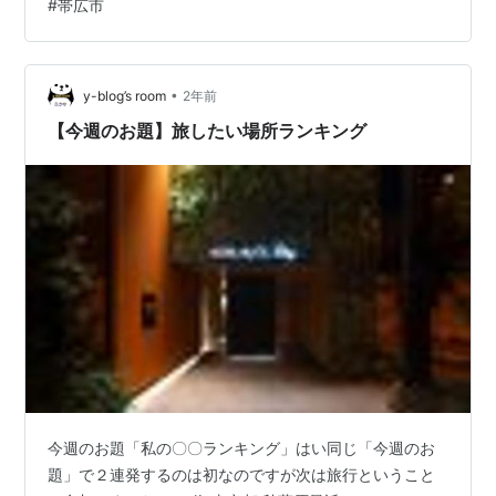
#
帯広市
magumagudon2.hatenablog.com 営業時間：16:00～
21:00 宿泊したところウェルカムドリンクのチケットが1
枚もらえました。右のページのビール・ワイン・ウイス
キー・ソフトドリンクのいづれか1杯をいただけます。
•
y-blog’s room
2年前
17…
【今週のお題】旅したい場所ランキング
今週のお題「私の〇〇ランキング」はい同じ「今週のお
題」で２連発するのは初なのですが次は旅行ということ