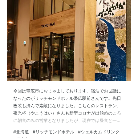
今回は帯広市におじゃましております。宿泊でお世話に
なったのがリッチモンドホテル帯広駅前さんです。先日
改装も済んで素敵になりました。こちらのレストラン、
夜光杯（やこうはい）さんも新型コロナが出始めのころ
に朝食のみの営業となりましたが、現在では昼食と一部
夕食も再開しています。 住所：帯広市西２条南１１丁目
#
北海道
#
リッチモンドホテル
#
ウェルカムドリンク
１７ 帯広駅の目の前です。 以前書いた記事です。↓↓↓