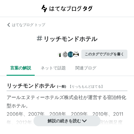
はてなブログ トップ
リッチモンドホテル
このタグでブログを書く
言葉の解説
ネットで話題
関連ブログ
リッチモンドホテル
(
一般
)
【
りっちもんどほてる
】
アールエヌティーホテルズ株式会社が運営する宿泊特化
型ホテル。
2006年、2007年、2008年、2009年、2010年、2011
解説の続きを読む
年、2012年、2013年と8年連続してホテル宿泊満足度
全国No1に選ばれている。（JDパワー＆パシフィック調