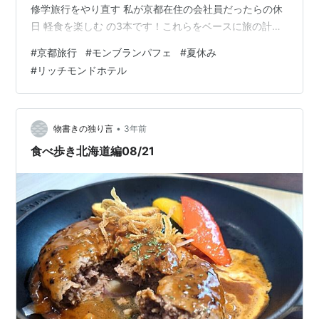
修学旅行をやり直す 私が京都在住の会社員だったらの休
日 軽食を楽しむ の3本です！これらをベースに旅の計画
を立てました。 駅からthe京都 ホテルラウンジで涼をと
#
京都旅行
#
モンブランパフェ
#
夏休み
る 連泊城作り デパ地下散策 念願のSUGiTORAでパフェ
#
リッチモンドホテル
ホテルラウンジ(再び)でワイン 駅からthe京都 京都に着い
た後は、ホテルのチェックインまで1時間弱あったため改
札内のお土産売り場を偵察して時間を潰す。お土産のラ
インナップ、旅行客のみなさんの雰囲気から京都…
•
物書きの独り言
3年前
食べ歩き北海道編08/21