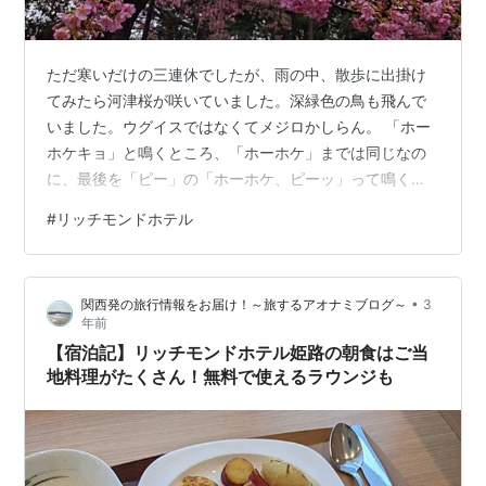
ただ寒いだけの三連休でしたが、雨の中、散歩に出掛け
てみたら河津桜が咲いていました。深緑色の鳥も飛んで
いました。ウグイスではなくてメジロかしらん。 「ホー
ホケキョ」と鳴くところ、「ホーホケ」までは同じなの
に、最後を「ピー」の「ホーホケ、ピーッ」って鳴くウ
グイスいますよね。「ホーホケキョ」と鳴くと思ったら
#
リッチモンドホテル
「ホーホケ、ピーッ」となって調子が狂います。惜し
い！それともただの音痴？ 多分、河津桜です。分からな
いけど。 桜でんぶみたいなピンク色をしていました。 写
•
関西発の旅行情報をお届け！～旅するアオナミブログ～
3
真を撮るのが得意ではないので、きれいに写っていませ
年前
んが、キレイでした。 木蓮の花もそろそろ咲きそうで
【宿泊記】リッチモンドホテル姫路の朝食はご当
す。 週1休みだと全然休まらない。今週末も土…
地料理がたくさん！無料で使えるラウンジも