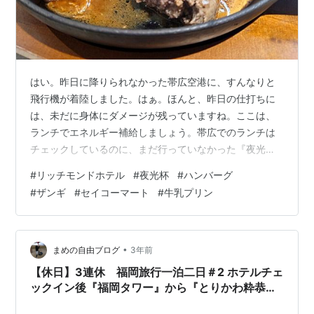
はい。昨日に降りられなかった帯広空港に、すんなりと
飛行機が着陸しました。はぁ。ほんと、昨日の仕打ちに
は、未だに身体にダメージが残っていますね。ここは、
ランチでエネルギー補給しましょう。帯広でのランチは
チェックしているのに、まだ行っていなかった『夜光
杯』さんにしました。 帯広駅前『夜光杯』 『夜光杯』は
#
リッチモンドホテル
#
夜光杯
#
ハンバーグ
帯広のリッチモンドホテルに入っているレストランです
#
ザンギ
#
セイコーマート
#
牛乳プリン
ね。このホテルの朝食は、ここでのバイキングのようで
す。それはともかく、ランチを頂きましょう。黒豚・黒
毛和牛のハンバーグです。 帯広駅前『夜光杯』ランチの
サラダ さすが、サラダからなんか豪勢ですね。鴨肉が入
•
まめの自由ブログ
3年前
っています。落ち着いた味のドレッシングで食べ…
【休日】3連休 福岡旅行一泊二日＃2 ホテルチェ
ックイン後『福岡タワー』から『とりかわ粋恭』
へ