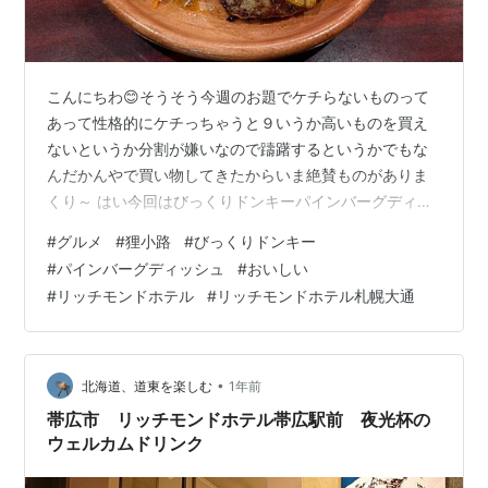
こんにちわ😊そうそう今週のお題でケチらないものって
あって性格的にケチっちゃうと９いうか高いものを買え
ないというか分割が嫌いなので躊躇するというかでもな
んだかんやで買い物してきたからいま絶賛ものがありま
くり～ はい今回はびっくりドンキーパインバーグディッ
シュ果物って料理に合うんですよね。わたくしが代表的
#
グルメ
#
狸小路
#
びっくりドンキー
だと推奨するのは酢豚ですけどハンバーグとの相性も抜
#
パインバーグディッシュ
#
おいしい
群ですごく美味しかったですね。 びっくりドンキー狸小
#
リッチモンドホテル
#
リッチモンドホテル札幌大通
路店 リッチモンドホテル札幌大通
•
北海道、道東を楽しむ
1年前
帯広市 リッチモンドホテル帯広駅前 夜光杯の
ウェルカムドリンク