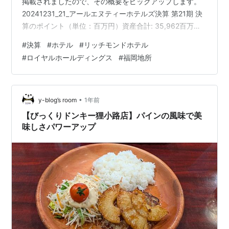
掲載されましたので、その概要をピックアップします。
20241231_21_アールエヌティーホテルズ決算 第21期 決
算のポイント（単位：百万円）資産合計: 35,962百万円
(約359.6億円)負債合計: 35,009百万円 (約350.1億円)純
#
決算
#
ホテル
#
リッチモンドホテル
資産合計: 953百万円 (約9.5億円)当期純利益: 3,528百万
#
ロイヤルホールディングス
#
福岡地所
円 (約35.3億円) 今回の決算では、売上高35,075百万円
（約350.8億円）、営業利益4,941百万円（約49.4億
円）、そして当期純利益は3,528百万円…
•
y-blog’s room
1年前
【びっくりドンキー狸小路店】パインの風味で美
味しさパワーアップ