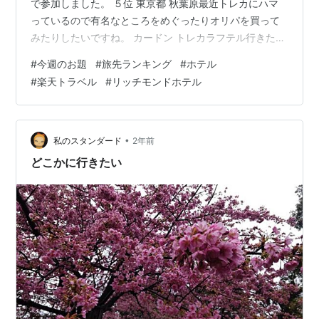
で参加しました。 ５位 東京都 秋葉原最近トレカにハマ
っているので有名なところをめぐったりオリパを買って
みたりしたいですね。 カードン トレカラフテル行きたい
高田馬場にあるワンハッピー晴れる屋さんも行きたいけ
#
今週のお題
#
旅先ランキング
#
ホテル
どまずは秋葉原ですね。そして本場のアニソンバーとか
#
楽天トラベル
#
リッチモンドホテル
ちょっと勉強に行ってみたいです。ホテルリソルステイ
秋葉原 ４位 東京都八王子市こちらもトレカ系なのですが
CANTRIPさんに行ってみたいあとは高尾山とか見てみた
いですねl京王プラザホテル八王子 ３位 岩手県盛岡市中学
•
私のスタンダード
2年前
時代以来行っていないのです…
どこかに行きたい