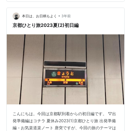
リッチモンドホテル姫路のロビーやラウンジの様子・リ
ッチモンドホテル姫路のアクセス 特に、次のような疑問
を持っている方におススメの記事です。 こんな疑問に答
•
本日は、お日柄もよく
3年前
えます・姫路駅周辺で朝食がおいしいホテル…
京都ひとり旅2023夏(2)初日編
こんにちは。今回は京都駅到着からの初日編です。 ▽出
発準備編はコチラ 夏休み2023(1)京都ひとり旅 出発準備
編 - お気楽道楽ノート 唐突ですが、今回の旅のテーマは