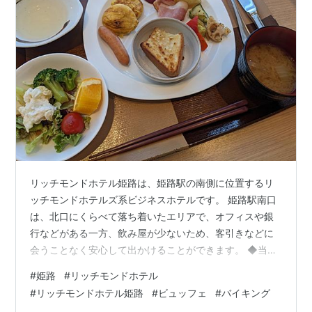
リッチモンドホテル姫路は、姫路駅の南側に位置するリ
ッチモンドホテルズ系ビジネスホテルです。 姫路駅南口
は、北口にくらべて落ち着いたエリアで、オフィスや銀
行などがある一方、飲み屋が少ないため、客引きなどに
会うことなく安心して出かけることができます。 ◆当記
事の内容は？◆ ・リッチモンドホテル姫路の宿泊記（ダ
#
姫路
#
リッチモンドホテル
ブルルーム）・リッチモンドホテル姫路の朝食ビュッフ
#
リッチモンドホテル姫路
#
ビュッフェ
#
バイキング
ェ・リッチモンドホテル姫路のアメニティバーと内容・