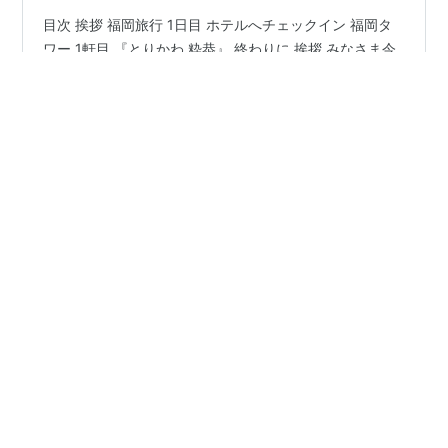
目次 挨拶 福岡旅行 1日目 ホテルへチェックイン 福岡タ
ワー 1軒目 『とりかわ 粋恭』 終わりに 挨拶 みなさま今
日も一日お疲れ様でした。 まめです。 福岡旅行 1日目 ホ
テルへチェックイン リッチモンドホテル！ 新しくて綺麗
でした！ 休憩も束の間、次の目的地へ出発です！ 福岡タ
ワー バスで移動して、『福岡タワー』へ。 バスの乗り方