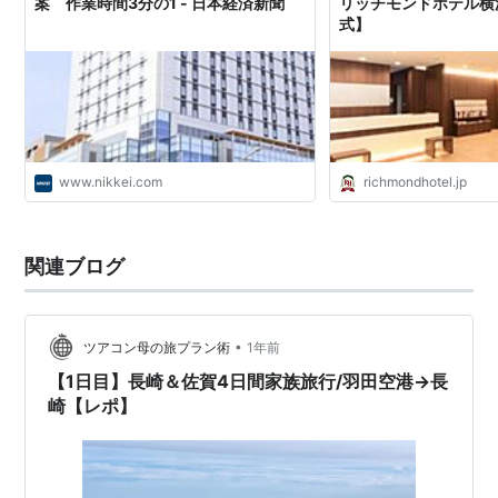
案 作業時間3分の1 - 日本経済新聞
リッチモンドホテル横
式】
www.nikkei.com
richmondhotel.jp
関連ブログ
•
ツアコン母の旅プラン術
1年前
【1日目】長崎＆佐賀4日間家族旅行/羽田空港→長
崎【レポ】