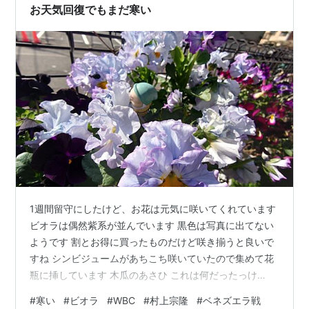
お天気回復でもまだ寒い
1週間留守にしたけど、お花は元気に咲いてくれています
ビオラは偶然紫系が並んでいます 黒色は写真に出てない
ようです 割とお得に買ったものだけど咲き揃うと良いで
すね シンビジュームがあちこち咲いていたので集めて花
瓶に挿しています 木瓜のあさひ これは何だったっけ
WBC侍ジャパンの村上宗隆選手の話題で心を痛めていま
#
寒い
#
ビオラ
#
WBC
#
村上宗隆
#
ベネズエラ戦
す きっかけは、天覧試合のお見送り場面で、腕組みしガ