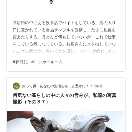
商店街の中にある飲食店でバイトをしている。店の入り
口に置かれている食品サンプルを観察し、たまに配置を
変えたりする。ほとんど何もしていないが、これで仕事
をしている気になっている。お客さんに水を出していな
いことに気づき、急いで水を汲む。 バイトが終わったと
き、部活の同期がやってきた。我々はもう引退している
#
夢日記
#
ロッカールーム
が、今日は監督が来る練習日らしく、他の同期も何人か
参加するらしい。その気ではなかったが、自分も顔を出
すことにした。 バイト先のロッカールームは練習場のロ
•
ッカールームと兼用になっている。自分が道衣をどこに
知って得・あなたの生活をもっと豊かに！
5年前
しまっていたか、思い出せない。壁に掛けた私のコート
何気ない暮らしの中に人々の営みが、私流の写真
の隣に、後輩2人のコートが並べて掛けられている…
撮影（その３７）