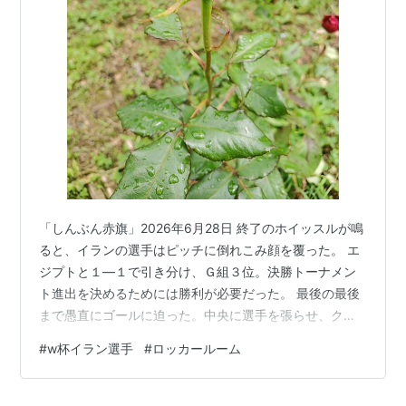
「しんぶん赤旗」2026年6月28日 終了のホイッスルが鳴
ると、イランの選手はピッチに倒れこみ顔を覆った。 エ
ジプトと１―１で引き分け、Ｇ組３位。決勝トーナメン
ト進出を決めるためには勝利が必要だった。 最後の最後
まで愚直にゴールに迫った。中央に選手を張らせ、クロ
スを放り込む。後半追加タイムにはＦＫからゴールが決
#
w杯イラン選手
#
ロッカールーム
まったかと思われた。ベンチの前で選手の歓喜の輪がで
きたが、ＶＡＲの結果、オフサイドで取り消された。 そ
れでも気を取り直し、直後にバーを襲うシュートも放っ