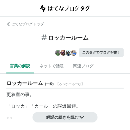
はてなブログ トップ
ロッカールーム
このタグでブログを書く
言葉の解説
ネットで話題
関連ブログ
ロッカールーム
(
一般
)
【
ろっかーるーむ
】
更衣室の事。
「ロッカ」「カール」の誤爆回避。
>
<
解説の続きを読む