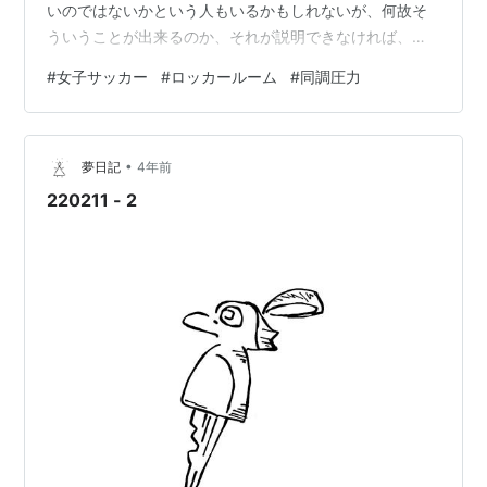
いのではないかという人もいるかもしれないが、何故そ
ういうことが出来るのか、それが説明できなければ、何
時どうなるか分からない。 片付けをするというのを道徳
#
女子サッカー
#
ロッカールーム
#
同調圧力
に入れるなら、仁義礼智信の「礼」に入れられると考え
た。ブラジルからジーコが鹿島アントラーズに来た時
に、プロ意識を教え、ロッカールームの片付けも教え
•
た。「礼」だけでなく、仁義礼智信という徳目は世界中
夢日記
4年前
で共有できるということを「五常」の題で少し前に記事
220211 - 2
にした。仁義礼智信は儒教の徳目であるが、別の記事の
中…