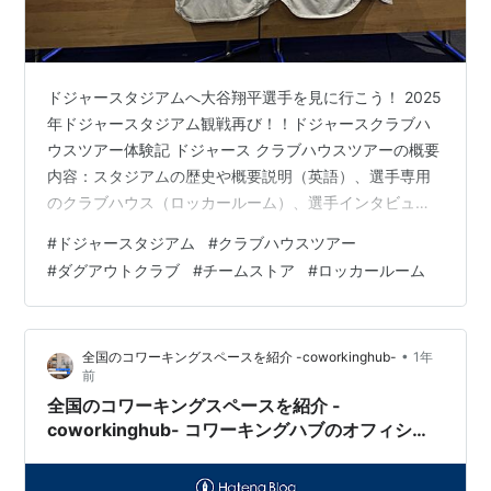
ドジャースタジアムへ大谷翔平選手を見に行こう！ 2025
年ドジャースタジアム観戦再び！！ドジャースクラブハ
ウスツアー体験記 ドジャース クラブハウスツアーの概要
内容：スタジアムの歴史や概要説明（英語）、選手専用
のクラブハウス（ロッカールーム）、選手インタビュー
エリア、インタビュールーム、トレーニングルーム、ブ
#
ドジャースタジアム
#
クラブハウスツアー
ルペン（投球練習場）、グラウンド（内野の土の部分）
#
ダグアウトクラブ
#
チームストア
#
ロッカールーム
など、スタジアムの“裏側”をより深く体験 開催日：試合
のない土日（大抵は1日2回14時半・16時半です。2025年
度の開催は19日間のみです。） 所要時間：私たちは100
•
全国のコワーキングスペースを紹介 -coworkinghub-
1年
分程度 料金：大人（15歳以上）65ドルでした(日によっ
前
て80ドル以…
全国のコワーキングスペースを紹介 -
coworkinghub- コワーキングハブのオフィシャ
ルサイトです。コワーキングハブは全国のコワー
キングスペースを紹介しているWEBサイトです。