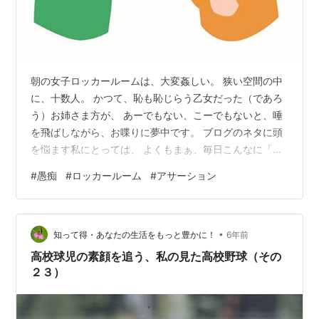
朝の女子ロッカールームは、大変姦しい。 狭い空間の中
に、十数人。 かつて、恥も恥じらう乙女だった（であろ
う）お姉さま方が、 あーでもない、こーでもないと、唾
を飛ばしながら、お喋りに夢中です。 ブログのネタに頭
を悩ます私にとっては、 よくもまぁ、毎日こんなに「力
説」したいことがあるもんだと、 羨ましく思わないでも
#
愚痴
#
ロッカールーム
#
アサーション
ありません。 そこで、「何かヒントになることは、無い
かいな。」 と思い、輪の外から、そっと耳を傾けて聞い
てみるのですが、 （うそ。耳を塞いでいても、イヤでも
•
入ってくる 笑。） 話題のほとんどが、愚痴ですね。 仕
知って得・あなたの生活をもっと豊かに！
6年前
事のこと、上司のこと、同僚のこと、家族のこと。 聞い
高校球児の素顔を追う、私の見た高校野球（その
ていてあまり愉快な話ではあ…
２３）