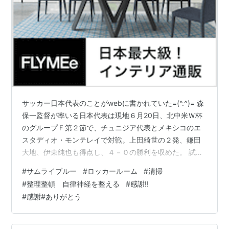
サッカー日本代表のことがwebに書かれていた=(^.^)= 森
保一監督が率いる日本代表は現地６月20日、北中米Ｗ杯
のグループＦ第２節で、チュニジア代表とメキシコのエ
スタディオ・モンテレイで対戦。上田綺世の２発、鎌田
大地、伊東純也も得点し、４－０の勝利を収めた。 試合
後には、いつものようにロッカールームをきれいに片づ
#
サムライブルー
#
ロッカールーム
#
清掃
けて、スタジアムを後にする。ホワイトボードには
#
整理整頓 自律神経を整える
#
感謝!!
『Muchas GraciaS！ Samurai Blue』と感謝の言葉を記
#
感謝#ありがとう
す。 モンテレイを州都とするヌエボ・レオン州の知事を
務めるサムエル・ガルシア氏が、自身のインスタグラム
で日本のロッカールームや森保監督の写真を公開し、次