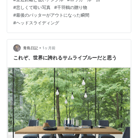
なりません。 その時間と空間の中から、私の感性で切り
#
悲しくて暗い写真
#
千羽鶴の贈り物
取ったのが、 この写真集です。 だから、この写真の中に
#
最後のバッターがアウトになった瞬間
は、私の気持ちが入っています。 それは「こだわり」と
#
ヘッドスライディング
いったほうがよいか…
•
青島日記
1ヶ月前
これぞ、世界に誇れるサムライブルーだと思う