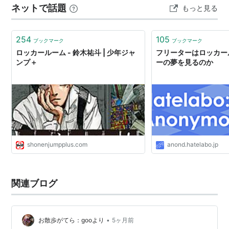
ネットで話題
もっと見る
た。最後まで勝つために走り、ボールを奪い、ゴールに
迫った。 米国が始めた戦争のため、何の罪もないイラン
の選手は多くの困難を強いられた。米…
254
105
ブックマーク
ブックマーク
ロッカールーム - 鈴木祐斗 | 少年ジャ
フリーターはロッカー
ンプ＋
ーの夢を見るのか
shonenjumpplus.com
anond.hatelabo.jp
関連ブログ
•
お散歩がてら：gooより
5ヶ月前