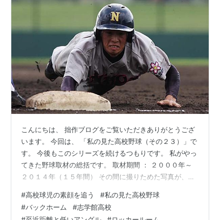
こんにちは、 拙作ブログをご覧いただきありがとうござ
います。 今回は、 「私の見た高校野球（その２３）」で
す。 今後もこのシリーズを続けるつもりです。 私がやっ
てきた野球取材の総括です。 取材期間 ： ２０００年～
２０１４年（１５年間） その間に撮りためた写真が、１
００万枚を超えました。 この写真１枚１枚は、高校球児
#
高校球児の素顔を追う
#
私の見た高校野球
たちの歴史と同時に、私の歴史でもあります。 写真です
#
バックホーム
#
志学館高校
ので、 その瞬間、 高校球児たちと同じ場所にいなければ
#
至近距離と低いアングル
#
ロッカールーム