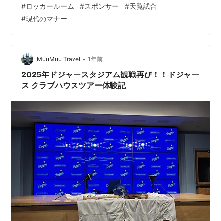
#
ロッカールーム
#
スポンサー
#
天覧試合
ムを噛んでいたことを スポンサーが咎めたらしいですが
#
現代のマナー
～ 天皇陛下をお迎えしてお見送りする時に不敬な態度を
取らないで欲しかったら 事前に周知する事が必要なので
しょうね 今の若者は後になって急に咎められても戸惑う
でしょう プロ選手なのです…
•
MuuMuu Travel
1年前
2025年ドジャースタジアム観戦再び！！ドジャー
ス クラブハウスツアー体験記