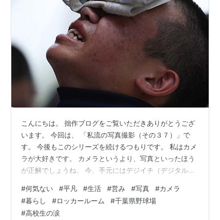
こんにちは。 拙作ブログをご覧いただきありがとうござ
います。 今回は、 「私流の写真撮影（その３７）」で
す。 今後もこのシリーズを続けるつもりです。 私はカメ
ラが大好きです。 カメラというより、写真といったほう
が正解でしょうね。 今、手元にはデジイチ（デジタル一
眼）が２台あります。 １）昔は銀塩カメラ。 昔はデジタ
#
何気ない
#
平凡
#
生活
#
営み
#
写真
#
カメラ
ル一眼とかはなかったので、 銀塩カメラでした。 いわゆ
#
暮らし
#
ロッカールーム
#
千葉県野球場
る「フィルムカメラ」ですね。 その「フィルムカメラ」
#
高校生の涙
を持って、よく写真を撮りにいったものです。 ２）被写