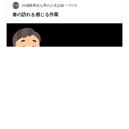
のように綴…
•
35歳限界説な男の人生記録
4年前
春の訪れを感じる作業
３月某日 ３桁の番号が羅列された紙を渡されました 上司