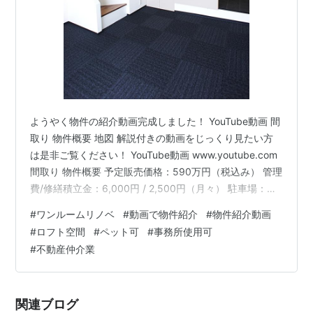
ようやく物件の紹介動画完成しました！ YouTube動画 間
取り 物件概要 地図 解説付きの動画をじっくり見たい方
は是非ご覧ください！ YouTube動画 www.youtube.com
間取り 物件概要 予定販売価格：590万円（税込み） 管理
費/修繕積立金：6,000円 / 2,500円（月々） 駐車場：敷
地内空き無し 登記面積：26.21㎡（約7.92坪） 新築完成
#
ワンルームリノベ
#
動画で物件紹介
#
物件紹介動画
年：1981年2月（築44年） 所在階：2階 東向き 所在地：
#
ロフト空間
#
ペット可
#
事務所使用可
松山市本町6丁目6-7 管理：自主管理 交通：市内電車
#
不動産仲介業
「本町六丁目」駅徒歩1分 総戸数：317戸 権利関係：所有
権 取引態様：一般媒介仲介 仲介手数料：必要（300…
関連ブログ