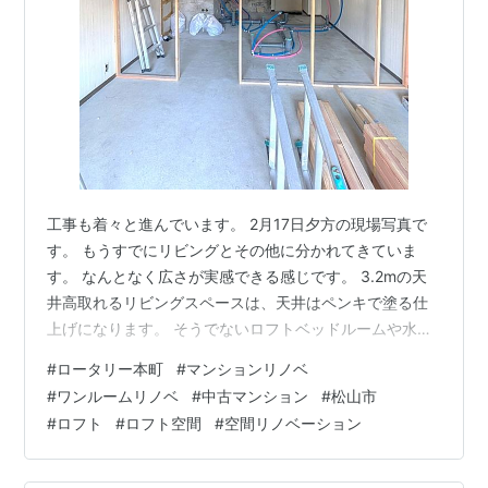
工事も着々と進んでいます。 2月17日夕方の現場写真で
す。 もうすでにリビングとその他に分かれてきていま
す。 なんとなく広さが実感できる感じです。 3.2mの天
井高取れるリビングスペースは、天井はペンキで塗る仕
上げになります。 そうでないロフトベッドルームや水回
りは天井をちゃんと組んでいきます。 間取りを少しシン
#
ロータリー本町
#
マンションリノベ
プルに修正してみました。 この水回りの給排水工事が進
#
ワンルームリノベ
#
中古マンション
#
松山市
んできております。 とにかく踏まないように、狂わさな
#
ロフト
#
ロフト空間
#
空間リノベーション
いように現場で写真撮ります。 ちなみに赤いのがお湯、
水色の管が水になります。 洗面化粧台、シャワー、キッ
チンがお湯と水です。 緻密に角度も計算されて施工して