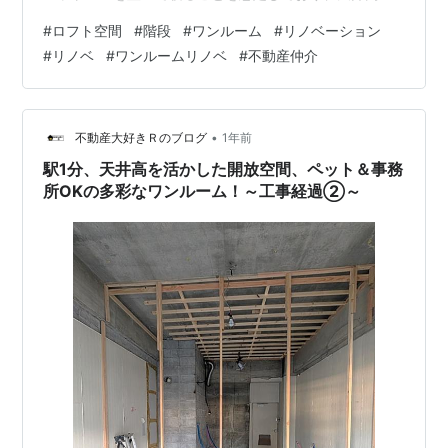
約1.58メートル。その下は収納スペースとなっており、
#
ロフト空間
#
階段
#
ワンルーム
#
リノベーション
こちらの天井高は約1.2メートル強。 施工を進める中で、
#
リノベ
#
ワンルームリノベ
#
不動産仲介
大工さんとも話していたのですが、「ここも寝られるの
では？」という意見が。確かに、友人が泊まりに来た際
にも活用できそうですね。短期滞在なら、二人暮らしも
十分可能なスペースになりました。 さらに、ロフトへは
•
不動産大好きＲのブログ
1年前
梯子ではなく階段を採用。安定感があ…
駅1分、天井高を活かした開放空間、ペット＆事務
所OKの多彩なワンルーム！～工事経過②～