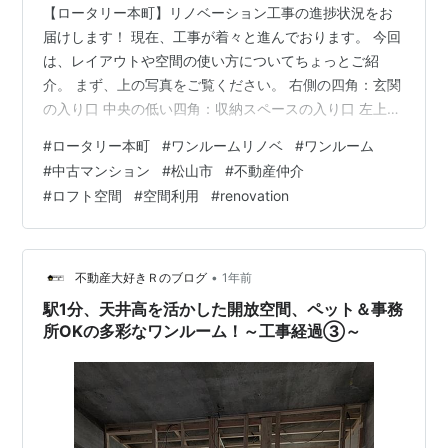
【ロータリー本町】リノベーション工事の進捗状況をお
届けします！ 現在、工事が着々と進んでおります。 今回
は、レイアウトや空間の使い方についてちょっとご紹
介。 まず、上の写真をご覧ください。 右側の四角：玄関
の入り口 中央の低い四角：収納スペースの入り口 左上の
四角：ベッドスペースの入り口 ベッドスペース以外の2
#
ロータリー本町
#
ワンルームリノベ
#
ワンルーム
か所は建具が設置される予定です。 さて、左上のベッド
#
中古マンション
#
松山市
#
不動産仲介
スペースに入ってみましょう。 快適なベッドスペース 圧
#
ロフト空間
#
空間利用
#
renovation
倒的な天井高が魅力 収納スペースの活用 今後の予定 間
取り 物件概要 地図 快適なベッドスペース ベッドスペー
スは、セミダブルのマットレスが余裕をもって置ける広
さを確保。天井高は1.…
•
不動産大好きＲのブログ
1年前
駅1分、天井高を活かした開放空間、ペット＆事務
所OKの多彩なワンルーム！～工事経過③～