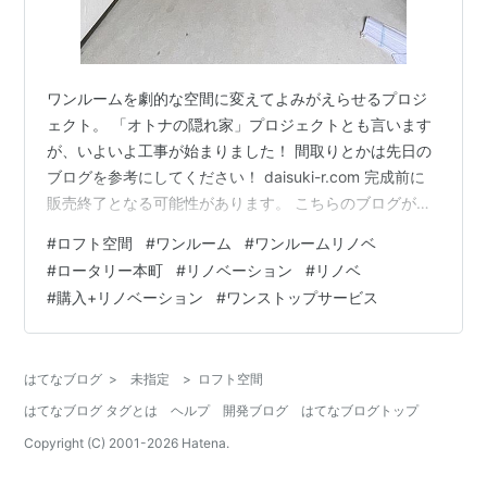
ワンルームを劇的な空間に変えてよみがえらせるプロジ
ェクト。 「オトナの隠れ家」プロジェクトとも言います
が、いよいよ工事が始まりました！ 間取りとかは先日の
ブログを参考にしてください！ daisuki-r.com 完成前に
販売終了となる可能性があります。 こちらのブログが情
報としては一番早いですので、気になる方は定期的なチ
#
ロフト空間
#
ワンルーム
#
ワンルームリノベ
ェックをよろしくお願いいたします。 解体前の室内の様
#
ロータリー本町
#
リノベーション
#
リノベ
子、26㎡なので広いとは言えませんし、この段階での天
#
購入+リノベーション
#
ワンストップサービス
井高は2.5メートル、一般的な分譲マンションよりは高い
ですが、これではロフト空間を取るのは難しそうに見え
ます。 解体工事初日です。 天井が撤去されたので、全然
はてなブログ
>
未指定
>
ロフト空間
見た目が変わって…
はてなブログ タグとは
ヘルプ
開発ブログ
はてなブログトップ
Copyright (C) 2001-
2026
Hatena.