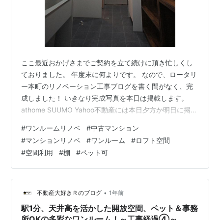
ここ最近おかげさまでご契約を立て続けに頂き忙しくし
ておりました。 年度末に何よりです。 なので、ロータリ
ー本町のリノベーション工事ブログを書く間がなく、完
成しました！ いきなり完成写真を本日は掲載します。
athome SUUMO Yahoo不動産には本日夕方か明日に掲載
されます。 かなり同業者の方々も見たいとおっしゃって
#
ワンルームリノベ
#
中古マンション
ます。 それは嬉しいことです。 では早速写真を一部掲載
#
マンションリノベ
#
ワンルーム
#
ロフト空間
します。 リノベーションの解説は4月に入ってじっくり
#
空間利用
#
棚
#
ペット可
解説していきますのでお楽しみに。 こちらの物件は売買
物件となりますし、一つしかありません。 早く購入希望
を出された方で決まってしまうことがありますのでご注
意ください。 室…
•
不動産大好きＲのブログ
1年前
駅1分、天井高を活かした開放空間、ペット＆事務
所OKの多彩なワンルーム！～工事経過④～