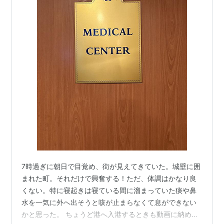
7時過ぎに朝日で目覚め、街が見えてきていた。城壁に囲
まれた町。それだけで興奮する！ただ、体調はかなり良
くない。特に寝起きは寝ている間に溜まっていた痰や鼻
水を一気に外へ出そうと咳が止まらなくて息ができない
かと思った。 ちょうど港へ入港するときも動画に納めら