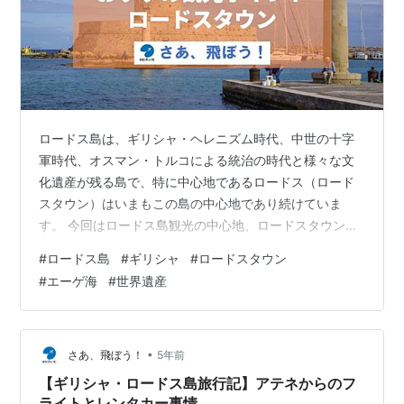
ロードス島は、ギリシャ・ヘレニズム時代、中世の十字
軍時代、オスマン・トルコによる統治の時代と様々な文
化遺産が残る島で、特に中心地であるロードス（ロード
スタウン）はいまもこの島の中心地であり続けていま
す。 今回はロードス島観光の中心地、ロードスタウン
（またはロードス）の紹介です。古代ギリシャ時代から
#
ロードス島
#
ギリシャ
#
ロードスタウン
港湾都市として発展していたロードスタウン（またはロ
#
エーゲ海
#
世界遺産
ードス）は、また世界七不思議のひとつ『ロードスの巨
像』があったとされる町でもあります。 ロードスタウン
について ロードスタウンの観光名所 聖アタナシウス門
② 旧市街の路地③ ヒポクラテス広場④ Sokratous通り
•
さあ、飛ぼう！
5年前
⑤ 騎士団長の館⑥ 騎士の道⑦ ロー…
【ギリシャ・ロードス島旅行記】アテネからのフ
ライトとレンタカー事情