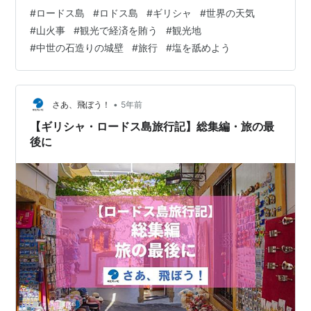
いようです。 今は船で非難をしているようです。 無事だ
#
ロードス島
#
ロドス島
#
ギリシャ
#
世界の天気
と良いですね。 ギリシャで山火事拡大 ロードス島、船で
#
山火事
#
観光で経済を賄う
#
観光地
2千人避難（共同通信） - Yahoo!ニュース それでは天気
#
中世の石造りの城壁
#
旅行
#
塩を舐めよう
です。 ロードス島の明日の天気は、 雨 最高気温３３℃
最低気温３０℃です。 この島、熱いね。 夜が寝苦しそ
う・・・。 東京の明日の天気は、 晴時々曇 最高気温…
•
さあ、飛ぼう！
5年前
【ギリシャ・ロードス島旅行記】総集編・旅の最
後に