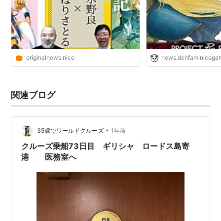
は書いたらダメ」「（初版7万部で
【新生・王道ファンタ
も）売れないからやめましょう」と言
②】
われた時代
originalnews.nico
news.denfaminicogam
関連ブログ
•
35歳でワールドクルーズ
1年前
クルーズ乗船73日目 ギリシャ ロードス島寄
港 医務室へ