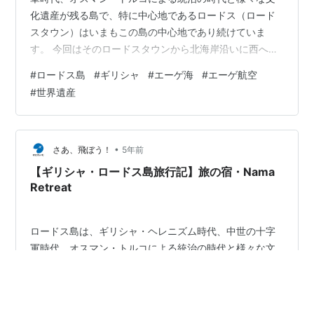
化遺産が残る島で、特に中心地であるロードス（ロード
スタウン）はいまもこの島の中心地であり続けていま
す。 今回はそのロードスタウンから北海岸沿いに西へ約
35Km程度離れた現在の”カミロス・ビーチ”より少し高台
#
ロードス島
#
ギリシャ
#
エーゲ海
#
エーゲ航空
に上ったところに広がる古代遺跡カメイロス
#
世界遺産
（Kameiros）のアクロポリスへ案内します。 カメイロス
（カミロス）へのルート カメイロスのアクロポリスの歴
史 カメイロスの散策 最後に カメイロス（カミロス）へ
のルート ロードスタウンからは島の北側の海岸線を行く
•
さあ、飛ぼう！
5年前
幹線道路を西に向け進みます。この道は…
【ギリシャ・ロードス島旅行記】旅の宿・Nama
Retreat