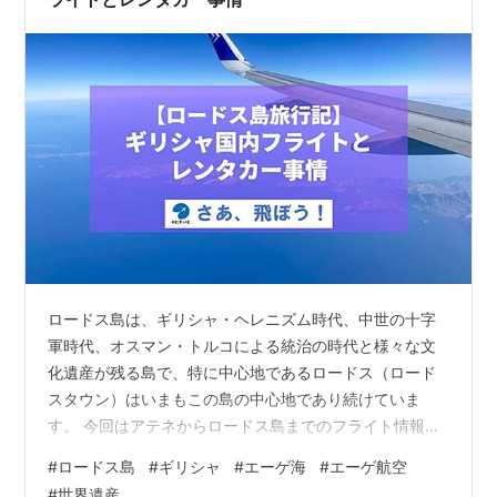
ロードス島は、ギリシャ・ヘレニズム時代、中世の十字
軍時代、オスマン・トルコによる統治の時代と様々な文
化遺産が残る島で、特に中心地であるロードス（ロード
スタウン）はいまもこの島の中心地であり続けていま
す。 今回はアテネからロードス島までのフライト情報と
ロードス島内の移動（レンタカー）に関してまとめて行
#
ロードス島
#
ギリシャ
#
エーゲ海
#
エーゲ航空
きたいと思います。 ギリシャ国内フライト（アテネ-ロー
#
世界遺産