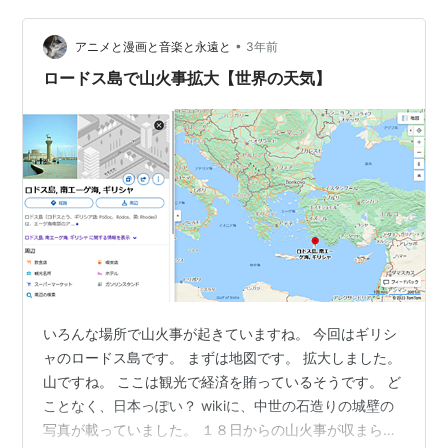
都市である。内部では古い建物が改修されて住居として
•
使用されており、地震の多いこの地では補給のために建
アニメと漫画と音楽と永遠と
3年前
物同士を繋いでいる。 その南には立派な要塞のような宮
ロードス島で山火事拡大【世界の天気】
殿がある。これを築いたの…
いろんな場所で山火事が起きていますね。 今回はギリシ
ャのロードス島です。 まずは地図です。 拡大しました。
山ですね。 ここは観光で経済を賄っているそうです。 ど
ことなく、日本っぽい？ wikiに、中世の石造りの城壁の
写真が載っていました。 １８日からの山火事が収まらな