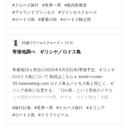
れた。今日は当たりのロケーション。目の前に要塞、湾
#
クルーズ旅行
#
世界一周
#
船内医務室
を挟んで城壁の街を一望。 「えーーー、体調悪いけど降
#
アイランドプリンセス
#
プリンセスクルーズ
りたいぃぃぃ!!!ちょっとでいいから街歩きしたい!!!素敵す
#
ロードス島
#
要塞の街
#
ロードス騎士団
ぎるーーー。」 激しい咳と戦いつつ、ラジオを聴いて、
昨日のトルコを動画にまとめインスタアップ。みかんと
ポップコーンをつまんで。 外出たいなーとウズウズ。で
も着物着ていく元気はない。着物…
•
35歳でワールドクルーズ
2年前
寄港地調べ ギリシヤ／ロドス島
寄港地23ヵ所目の2025年4月3日(木)寄港予定。ギリシヤ
のロドス島について 前回はこちら↓ world-cruise-
35.hatenablog.com ロドス島もパトモス島と同じく、ギ
リシア南島に位置する、「12の島」という意味のドデカ
ニサ諸島の中の一つの島。中でも、ロドス島は「太陽と
バラの島」と呼ばれる、トルコに隣接する観光人気の高
#
旅行計画
#
世界一周
#
クルーズ旅行
#
ギリシア
い地。 私にとって重要なポイント 気候…着物で過ごせる
#
ロードス島
#
クラフトビール
気候か、着るならどれか。 お酒…日中お酒が飲めるか。
販売事情、時間、価格相場を含む。 ツーリストSIM とり