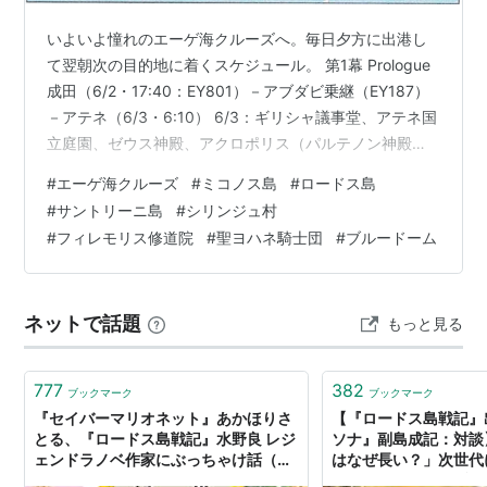
いよいよ憧れのエーゲ海クルーズへ。毎日夕方に出港し
て翌朝次の目的地に着くスケジュール。 第1幕 Prologue
成田（6/2・17:40：EY801）－アブダビ乗継（EY187）
－アテネ（6/3・6:10） 6/3：ギリシャ議事堂、アテネ国
立庭園、ゼウス神殿、アクロポリス（パルテノン神殿）
第2幕 Main Event 6/4出航 ⇒ 6/5：ミコノス島…修道
#
エーゲ海クルーズ
#
ミコノス島
#
ロードス島
院、ミコノスタウン 6/6：古代エフェソス／クシャダス
#
サントリーニ島
#
シリンジュ村
（トルコ）…聖母マリアの家、シリンジェ村、クシャダ
#
フィレモリス修道院
#
聖ヨハネ騎士団
#
ブルードーム
ス市街 6/7：ロードス島…フィレモリス修道院、騎士団長
の宮殿、ロドスシティ 6/8：サントリーニ島…イア村（ブ
ルードーム）⇒ 6/…
ネットで話題
もっと見る
777
382
ブックマーク
ブックマーク
『セイバーマリオネット』あかほりさ
【『ロードス島戦記』
とる、『ロードス島戦記』水野良 レジ
ソナ』副島成記：対談
ェンドラノベ作家にぶっちゃけ話（真
はなぜ長い？」次世代
剣）をしてもらった！ 「ファンタジー
ビジュアル作りに隠さ