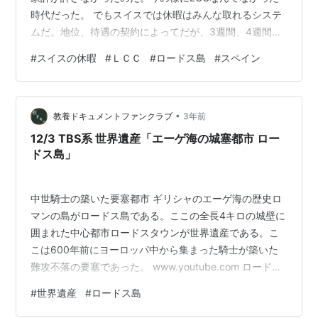
時代だった。 でもスイスでは休暇はみんな取れるシステ
ムだ。地位、待遇の契約によってだが、3週間、4週間と
まとまって取れる。 そのシステムに合わせて旅行社が色
#
スイスの休暇
#
ＬＣＣ
#
ロードス島
#
スペイン
んなプランを発売している。 我が家では、日本へ行くの
は1年おき，他の年はスペインとか、 ギリシャとかに旅行
した。日本は旅行型だが、ヨーロッパは 滞在型が多い。
•
安いツアーが多いのだ。同じ場所、同じホテルに滞在し
教養ドキュメントファンクラブ
3年前
て、のんびり過ごすのだ。 まあ行先によってだが、主人
12/3 TBS系 世界遺産「エーゲ海の城塞都市 ロー
の友人のご家族は、アメリカへ…
ドス島」
中世騎士の築いた要塞都市 ギリシャのエーゲ海の歴史ロ
マンの島がロードス島である。ここの全長4キロの城壁に
囲まれた中心都市ロードスタウンが世界遺産である。こ
こは600年前にヨーロッパ中から集まった騎士が築いた
難攻不落の要塞であった。 www.youtube.com ロードス
タウンは海に面しており、石造り城壁と塔に囲まれたゲ
#
世界遺産
#
ロードス島
ートが迎えてくれる。厳重に守られた内部は今は観光都
市となっている。ここは城壁に囲まれた直径1キロほどの