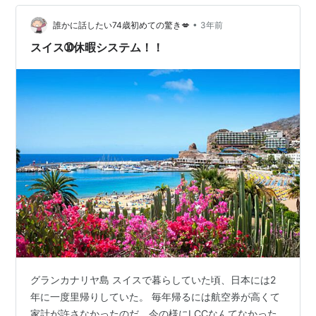
あえず行っとけ！な観光名所。 さて、私にとっての重要
ポイント、ギリシヤのロドス島編 気候 4月の…
•
誰かに話したい74歳初めての驚き💋
3年前
スイス➉休暇システム！！
グランカナリヤ島 スイスで暮らしていた頃、日本には2
年に一度里帰りしていた。 毎年帰るには航空券が高くて
家計が許さなかったのだ。今の様にLCCなんてなかった