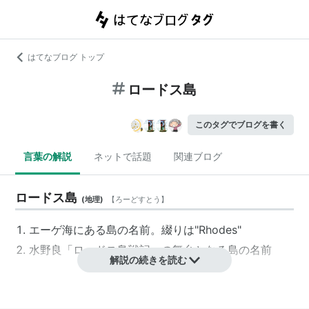
はてなブログ トップ
ロードス島
このタグでブログを書く
言葉の解説
ネットで話題
関連ブログ
ロードス島
(
地理
)
【
ろーどすとう
】
エーゲ海にある島の名前。綴りは"Rhodes"
水野良「ロードス島戦記」の舞台となる島の名前
解説の続きを読む