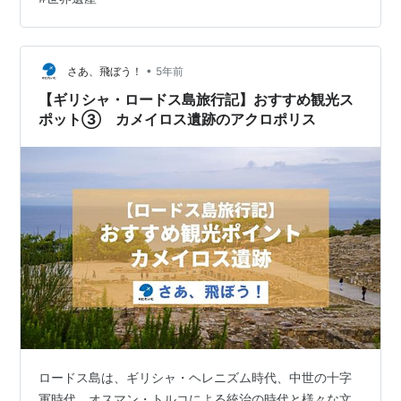
ドス島） ロードス島のレンタカー事情 ロードス島内での
移動について まとめ ギリシャ国内フライト（アテネ-ロ
ードス島） ギリシャ国内でのフライトに関してですが、
ご存じの方も多いように欧州内にはシェンゲン協定（条
•
さあ、飛ぼう！
5年前
約とも呼ばれる）と呼ばれる欧州内での…
【ギリシャ・ロードス島旅行記】おすすめ観光ス
ポット③ カメイロス遺跡のアクロポリス
ロードス島は、ギリシャ・ヘレニズム時代、中世の十字
軍時代、オスマン・トルコによる統治の時代と様々な文