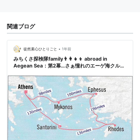
関連ブログ
•
徒然素心ひとりごと
1年前
みちくさ探検隊family👨‍👩‍👧‍👦 abroad in
Aegean Sea：第2幕…さぁ憧れのエーゲ海クルー
ズ