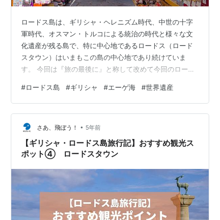
ロードス島は、ギリシャ・ヘレニズム時代、中世の十字
軍時代、オスマン・トルコによる統治の時代と様々な文
化遺産が残る島で、特に中心地であるロードス（ロード
スタウン）はいまもこの島の中心地であり続けていま
す。 今回は『旅の最後に』と称して改めて今回のロード
ス島の旅行を振り返りつつ、紹介しきれなかった観光ス
#
ロードス島
#
ギリシャ
#
エーゲ海
#
世界遺産
ポットなどもピックアップできればと思います。 ロード
ス島について ロードス島へのアクセスおよび島内での移
動 ロードス島の観光ポイント ロードスタウン リンドス
•
サンピカ修道院 ロードス・アクロポリス カメイロスのア
さあ、飛ぼう！
5年前
クロポリス クリティニア城址 モノリトス城址 ギリシャ
【ギリシャ・ロードス島旅行記】おすすめ観光ス
正教の教会や修道院 蝶の谷 旅行…
ポット④ ロードスタウン