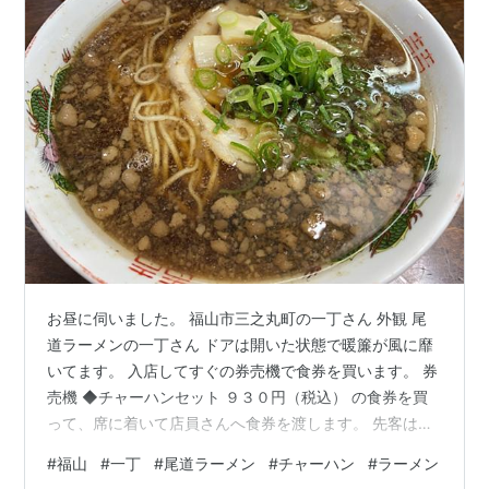
お昼に伺いました。 福山市三之丸町の一丁さん 外観 尾
道ラーメンの一丁さん ドアは開いた状態で暖簾が風に靡
いてます。 入店してすぐの券売機で食券を買います。 券
売機 ◆チャーハンセット ９３０円（税込） の食券を買
って、席に着いて店員さんへ食券を渡します。 先客はチ
ャーハンセットや日替定食を頼まれる方がほとんどの様
#
福山
#
一丁
#
尾道ラーメン
#
チャーハン
#
ラーメン
子。 日替定食があるって良いですよね。 頼んだことない