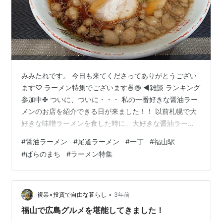
みみたれです。 今日も来てくださってありがとうござい
ます♡ ラーメン特集でございます🍜🍥 ◀雑談 ランキング
参加中✤ ついに、ついに・・・ 私の一番好きな醤油ラー
メンのお店を紹介できる日が来ました！！ 以前札幌で大
好きな味噌ラーメンを食した時に、大好きな醤油ラーメ
ンもいつか載せたいぜ、と企んでいました。
#
醤油ラーメン
#
尾道ラーメン
#
一丁
#
福山駅
mimitare3.hatenablog.com 私は大まかにラーメンの種類
#
ばらのまち
#
ラーメン特集
でいくと醤油が好きです。 皆さんご存知であろう、全国
に存在してくれる【来来亭の醤油ラーメン】が癒しで
す。ラーメン食べたい！と思ったらなんとか行ける範囲
にあるため、食べに行きます。 www.rairaitei.co.jp…
•
複業×投資で自由な暮らし
3年前
福山で広島グルメを堪能してきました！