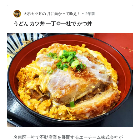
がとうございます。 私は「sho…
•
大杉カツ丼の 月に向かって喰え！
2年前
うどん カツ丼 一丁＠一社で かつ丼
名東区一社で不動産業を展開するエーチーム株式会社が