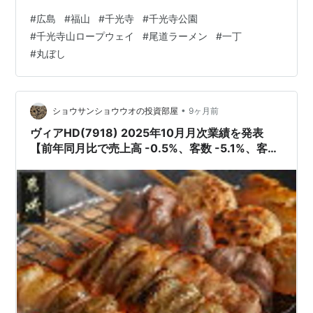
かも、テイクアウトもOKなのです。 その後、ホテルの近
#
広島
#
福山
#
千光寺
#
千光寺公園
くにある「尾道ラーメン 一丁」さんでブランチのラーメ
#
千光寺山ロープウェイ
#
尾道ラーメン
#
一丁
ンをいただくことに。 11時開店のため、10時50分に伺い
#
丸ぼし
ましたが、既に数名が並ばれており、開店5分前には長蛇
の列になっていました。 広島旅行（三日目） 私たちは、
運よく一巡目で入店。 私はチャーシューメン、妻は普通
の尾道ラーメンを注…
•
ショウサンショウウオの投資部屋
9ヶ月前
ヴィアHD(7918) 2025年10月月次業績を発表
【前年同月比で売上高 -0.5%、客数 -5.1%、客単
価 +4.9%と健闘!!】