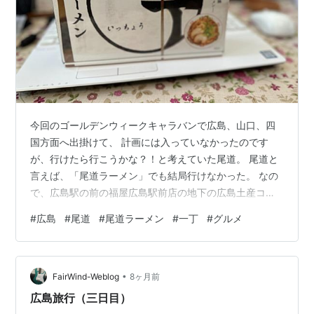
今回のゴールデンウィークキャラバンで広島、山口、四
国方面へ出掛けて、 計画には入っていなかったのです
が、行けたら行こうかな？！と考えていた尾道。 尾道と
言えば、「尾道ラーメン」でも結局行けなかった。 なの
で、広島駅の前の福屋広島駅前店の地下の広島土産コー
ナーで行けない時用に 購入しておいたこちら！ 「尾道ラ
#
広島
#
尾道
#
尾道ラーメン
#
一丁
#
グルメ
ーメン 一丁」この「一丁」は２０２２年のＧＷキャラバ
ンの時に、 訪問した、福山市にある尾道ラーメンのお
店。 その時のブログはこちら！ jun-
•
hawaii.hatenablog.com かなりの行列のお店で人気があ
FairWind-Weblog
8ヶ月前
り、美味しかったですね。 たまたま訪問した広島駅前の
広島旅行（三日目）
百貨店の地下に一丁の箱ラー…