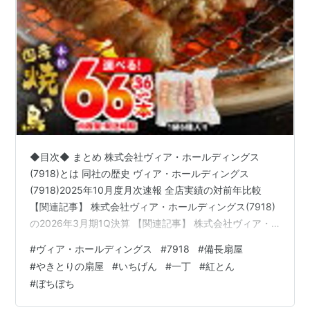
◆目次◆ まとめ 株式会社ヴィア・ホールディングス
(7918)とは 同社の歴史 ヴィア・ホールディングス
(7918)2025年10月度月次速報 全店実績の対前年比較
【関連記事】 株式会社ヴィア・ホールディングス(7918)
の2026年3月期1Q決算 【関連記事】 株式会社ヴィア・
ホールディングス(7918)のセグメント別業績 株式会社ヴ
#
ヴィア・ホールディングス
#
7918
#
備長扇屋
ィア・ホールディングス(7918)の2026年3月期通期連結
#
やきとりの扇屋
#
いちげん
#
一丁
#
紅とん
業績予想・進捗率 株式会社ヴィア・ホールディングス
#
ぼちぼち
(7918)の配当利回り 株式会社ヴィア・ホールディングス
(7918)の株主優待 【関連記事】 ブログをご覧頂き、あり