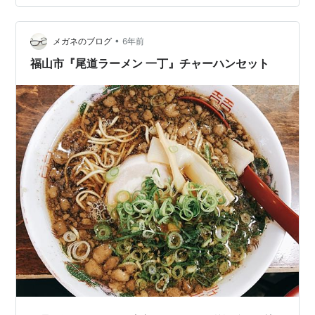
けど。。。 卓上 ステンレス製のコップでお水を頂き待ち
ます。 冷え冷えです。 ５分ほどして「お待たせしまし
•
た」 チャーハン 半チャーハンがきました。 バサっとし
メガネのブログ
6年前
た出来上がりは具材少なめですが、不満はありません。
福山市『尾道ラーメン 一丁』チャーハンセット
このチャーハンが美…