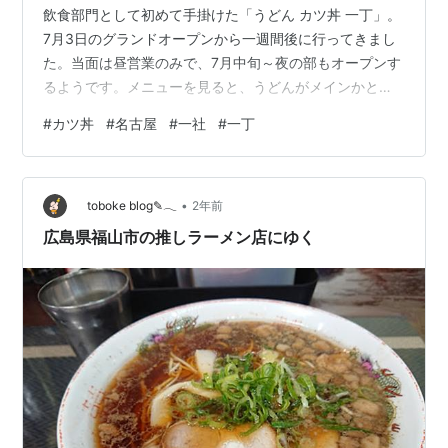
飲食部門として初めて手掛けた「うどん カツ丼 一丁」。
7月3日のグランドオープンから一週間後に行ってきまし
た。当面は昼営業のみで、7月中旬～夜の部もオープンす
るようです。メニューを見ると、うどんがメインかと。
うどんと丼がセットのメニューも有りますが、デフォル
#
カツ丼
#
名古屋
#
一社
#
一丁
トはミニ丼。セットの丼を並にも変更できますが、一丁
セット（かつ丼セット）だと＋400円となってしまい、
さすがにちょっとランチでは手が出ない。 ということ
•
で、単品のかつ丼を注文します。注文は席のQRコードか
toboke blog✎𓂃
2年前
らも可能。もちろん、店員さんに直接注文でもOKです。
広島県福山市の推しラーメン店にゆく
丼は蓋付きでの提供、浅く口の広い器で…