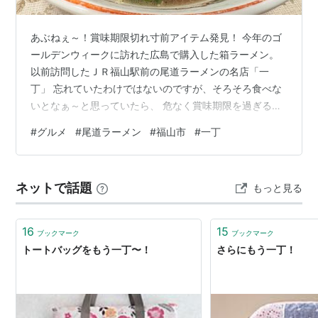
あぶねぇ～！賞味期限切れ寸前アイテム発見！ 今年のゴ
ールデンウィークに訪れた広島で購入した箱ラーメン。
以前訪問したＪＲ福山駅前の尾道ラーメンの名店「一
丁」 忘れていたわけではないのですが、そろそろ食べな
いとなぁ～と思っていたら、 危なく賞味期限を過ぎると
ころでした。 ちょうど「焼豚」もあったので、お昼ごは
#
グルメ
#
尾道ラーメン
#
福山市
#
一丁
んに！ 尾道ラーメンの特徴は醤油味に背脂。出汁は「い
りこ」が効いている。 見た目はギトギトっぽいけどそん
なギトギト感はなくあっさりといただける。 脂が多いの
ネットで話題
もっと見る
で、湯気が閉じ込められていて熱々で美味しいという感
じ。 やはりお店でいただくのとは程遠いのだが、雰囲気
は味わえた感じ。 お店は背脂がもっ…
16
15
ブックマーク
ブックマーク
トートバッグをもう一丁〜！
さらにもう一丁！