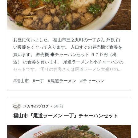
お昼に伺いました。 福山市三之丸町の一丁さん 外観 白
い暖簾をくぐって入ります。 入口すぐの券売機で食券を
買います。 券売機 ◆チャーハンセット ９７０円（税
込） の食券を買います。 尾道ラーメンと小チャーハンの
セットです。 周りのお客さんは尾道ラーメン大盛りの単
品や日替定食を頼まれる方がいました。 卓上 ステンレス
#
福山市
#
一丁
#
尾道ラーメン
#
チャーハン
製のコップは水の冷たさが手にも伝わります。 厨房内で
は中華鍋でチャーハンの調理が始まりました。 中華鍋の
小刻みな金属音が心地良いです。 手際よくスピーディに
•
出来上がりました。 チャーハン きました！ チャーハン
メガネのブログ
5年前
チャーハン チャーハンはお米が一粒一粒感じられるパラ
福山市『尾道ラーメン 一丁』チャーハンセット
ッとした仕上がり。…