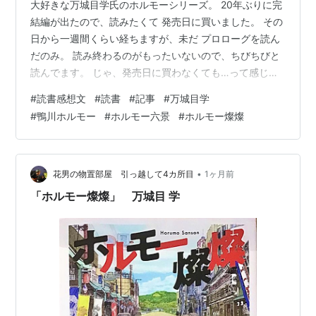
大好きな万城目学氏のホルモーシリーズ。 20年ぶりに完
結編が出たので、読みたくて 発売日に買いました。 その
日から一週間くらい経ちますが、未だ プロローグを読ん
だのみ。 読み終わるのがもったいないので、ちびちびと
読んでます。 じゃ、発売日に買わなくても…って感じで
すが 早く手元に置きたかったわけです。ホルモーのこ
#
読書感想文
#
読書
#
記事
#
万城目学
と、noteで掘り下げてみました。 よろしければご一読く
#
鴨川ホルモー
#
ホルモー六景
#
ホルモー燦燦
ださいませ。note.com
•
花男の物置部屋 引っ越して4カ所目
1ヶ月前
「ホルモー燦燦」 万城目 学