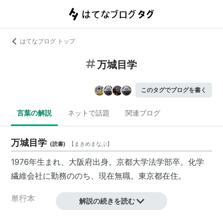
はてなブログ トップ
万城目学
このタグでブログを書く
言葉の解説
ネットで話題
関連ブログ
万城目学
(
読書
)
【
まきめまなぶ
】
1976年生まれ、大阪府出身。京都大学法学部卒。化学
繊維会社に勤務ののち、現在無職。東京都在住。
単行本
解説の続きを読む