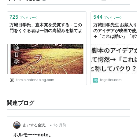
発売日:
2009/02/26
けど。 中の『社会人ホルモー』に出て来るキャラは、多
メディア:
単行本
分『鴨川ホルモー』と被って いるので…
購入
: 8人
クリック
: 229回
725
544
ブックマーク
ブックマーク
この商品を含むブログ (262件) を見る
万城目学氏、直木賞を受賞する - この
万城目学先生 お蔵入
門をくぐる者は一切の高望みを捨てよ
のアイデアが映画で使
→「これは酷い」「ボ
文庫本
り？」と一時騒然 ※
鴨川ホルモー (角川文庫)
作者:
万城目学
出版社/メーカー:
角川グループパブリ
ッシング
tomio.hatenablog.com
togetter.com
発売日:
2009/02/25
メディア:
文庫
購入
: 22人
クリック
: 221回
関連ブログ
この商品を含むブログ (322件) を見る
•
あいする金沢。
1ヶ月前
ホルモー〜note。