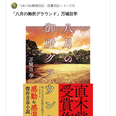
フのような感じ。 これもまたおもしろくて、せめぎ合い
•
つれづれ映画日記・読書日記
4ヶ月前
の日々です。
「八月の御所グラウンド」万城目学