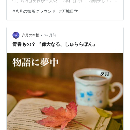
性、片方は男性が主人公。 2本目は特に、種明かし？に
触れて「おぉ！」と声が漏れてしまいました。 そしてそ
#
八月の御所グラウンド
#
万城目学
して、真相が機になる中でふわりと終わっていく。 京都
の情景、特に夏の夜に見守る大文字焼きの風景が、 非常
にありありと浮かんできました。 読後、ちょっとみなさ
•
んの感想を見て回っていたら、 成瀬の著者さまもレビュ
夕月の本棚
6ヶ月前
ーをされていました。 やはり、導かれたのですね。
青春もの？ 『偉大なる、しゅららぼん』