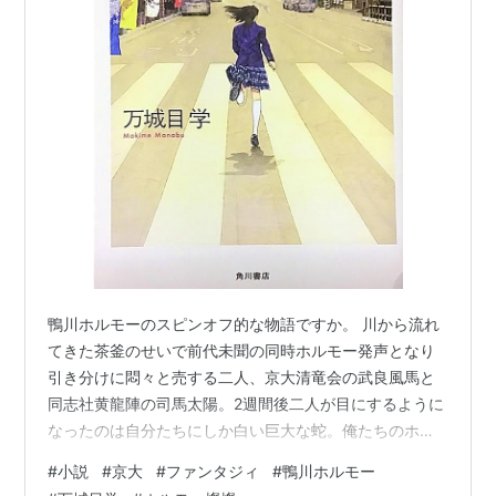
鴨川ホルモーのスピンオフ的な物語ですか。 川から流れ
てきた茶釜のせいで前代未聞の同時ホルモー発声となり
引き分けに悶々と売する二人、京大清竜会の武良風馬と
同志社黄龍陣の司馬太陽。2週間後二人が目にするように
なったのは自分たちにしか白い巨大な蛇。俺たちのホル
モーは終わっていないとなって・・・「鴨川小覇王」 流
#
小説
#
京大
#
ファンタジィ
#
鴨川ホルモー
行り病で参加者激減を東のOBに助けてもらい何とか開催