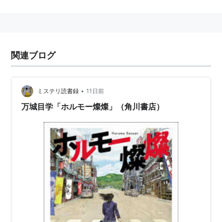
鴨川ホルモー
作者:
万城目学
出版社/メーカー:
産業編集センター
発売日:
2006/04/01
メディア:
単行本
関連ブログ
購入
: 4人
クリック
: 334回
この商品を含むブログ (450件) を見る
•
ミステリ読書録
11日前
万城目学「ホルモー燦燦」（角川書店）
鹿男あをによし
作者:
万城目学
出版社/メーカー:
幻冬舎
発売日:
2007/04
メディア:
単行本
購入
: 6人
クリック
: 409回
この商品を含むブログ (493件) を見る
ホルモー六景