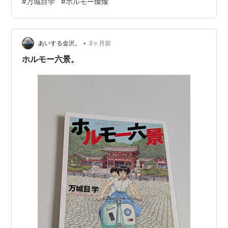
#
万城目学
#
ホルモー燦燦
された各ホルモー、今度は東への恩返し、京都とはルー
ルの異なる東京のホルモーへ参加する事になったカンム
とキケロは京大清竜会のOB/OG。カンムは公務員からゲ
ーム企業に、銀行員から落語家へ転身していた。お茶の
•
あいする金沢。
3ヶ月前
水女子大のホルモーサークルのサポートで…
ホルモー六景。