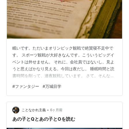
眠いです。ただいまオリンピック観戦で絶賛寝不足中で
す。 スポーツ観戦が大好きなんです。こういうビッグイ
ベントは外せません。 それに、会社員ではないし、見よ
うと思えばかなり見える。今回は夜だし。 睡眠時間と読
書時間を削って、連夜観戦しています。 さて。そんなわ
けで、この1週間はあまり本を読んでいないので、古い本
#
ファンタジー
#
万城目学
を本棚から引っ張り出すことにします。 テーマは青春。
50代の身には、選手たちがまぶしい……ということで。
といっても、この年齢になって、胸キュンとか切な系と
•
か、ちょっとカンベン。 ほっこりしたり、笑ったりがい
ことなかれ主義
6ヶ月前
いですね。 ということで、コレ。 万城目学『偉大なる、
あの子とQとあの子とOを読む
しゅららぼん』集英社文庫 …