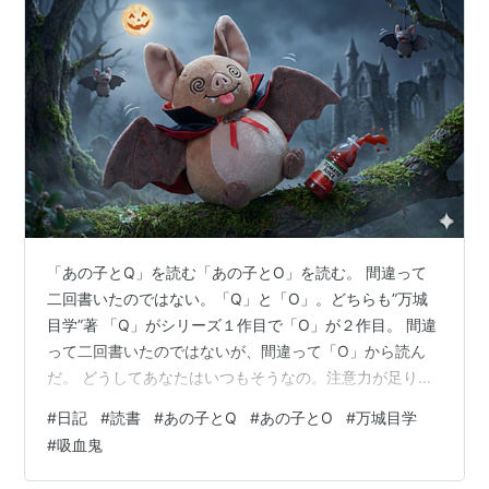
「あの子とQ」を読む「あの子とO」を読む。 間違って
二回書いたのではない。「Q」と「O」。どちらも”万城
目学”著 「Q」がシリーズ１作目で「O」が２作目。 間違
って二回書いたのではないが、間違って「O」から読ん
だ。 どうしてあなたはいつもそうなの。注意力が足りな
いの、途中で気づかないの？ なんてことは既に奥様(敬
#
日記
#
読書
#
あの子とQ
#
あの子とO
#
万城目学
称)からも言われなくなった。「Q」から読むと主人公は
#
吸血鬼
吸血鬼であると最初から分かっているのだが「O」から読
むと主人公の秘密に迫ろうとする校内新聞の記者目線を