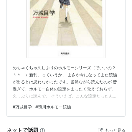
作者:
万城目学
出版社/メーカー:
角川書店
発売日:
2007/11
メディア:
単行本
購入
: 4人
クリック
: 164回
この商品を含むブログ (243件) を見る
ザ・万歩計
作者:
万城目学
めちゃくちゃ久しぶりのホルモーシリーズ（でいいの？
出版社/メーカー:
産業編集センター
発売日:
2008/03
＾＾；）新刊。っていうか、 まさか今になってまた続編
メディア:
単行本
が出るとは思わなかったです。当然ながら読んだのが 昔
購入
: 6人
クリック
: 2,983回
過ぎて、ホルモー自体の設定をまったく覚えておらず。
この商品を含むブログ (94件) を見る
久しぶりに読んで、 そういえば、こんな設定だったんだ
っけ？って感じで読み進める羽目になりました。 『鴨川
#
万城目学
#
鴨川ホルモー続編
ホルモー』読まれてから時間経ってる私みたいな方は、
プリンセス・トヨトミ
多少おさらいして からの方が良いかも・・・。登場人物
作者:
万城目学
とか全然覚えてなかったからさ。現代版 のお話の方は新
出版社/メーカー:
文藝春秋
ネットで話題
もっと見る
たな登場人物が主役なので問題なく読めると思うんです