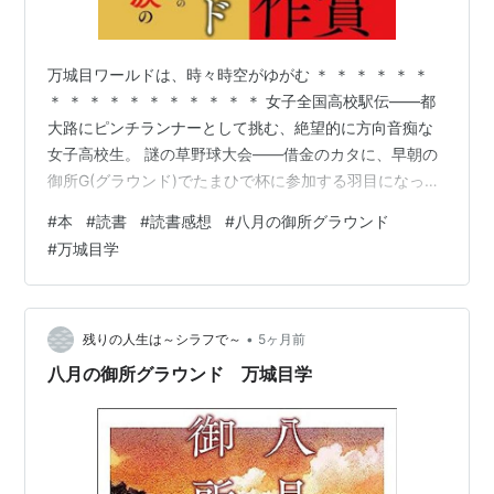
万城目ワールドは、時々時空がゆがむ ＊ ＊ ＊ ＊ ＊ ＊
＊ ＊ ＊ ＊ ＊ ＊ ＊ ＊ ＊ ＊ ＊ 女子全国高校駅伝――都
大路にピンチランナーとして挑む、絶望的に方向音痴な
女子高校生。 謎の草野球大会――借金のカタに、早朝の
御所G(グラウンド)でたまひで杯に参加する羽目になった
大学生。 京都で起きる、幻のような出会いが生んだドラ
#
本
#
読書
#
読書感想
#
八月の御所グラウンド
マとは-- 今度のマキメは、じんわり優しく、少し切ない
#
万城目学
青春の、愛しく、ほろ苦い味わいを綴る感動作2篇 ＊ ＊
＊ ＊ ＊ ＊ ＊ ＊ ＊ ＊ ＊ ＊ ＊ ＊ ＊ ＊ ＊ 私には久しぶ
りの万城目学さん。 本巻には2篇が収められています。
まずは、「十二月の都大路上下…
•
残りの人生は～シラフで～
5ヶ月前
八月の御所グラウンド 万城目学