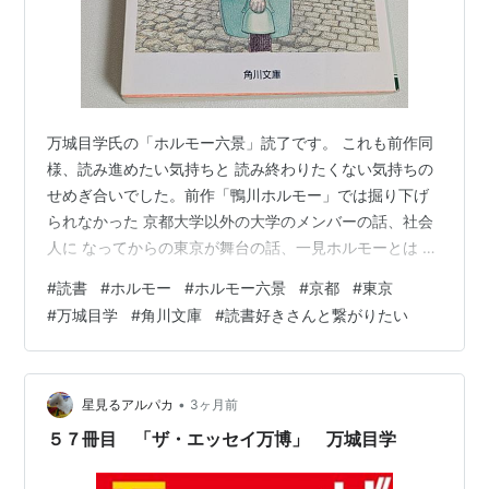
万城目学氏の「ホルモー六景」読了です。 これも前作同
様、読み進めたい気持ちと 読み終わりたくない気持ちの
せめぎ合いでした。前作「鴨川ホルモー」では掘り下げ
られなかった 京都大学以外の大学のメンバーの話、社会
人に なってからの東京が舞台の話、一見ホルモーとは 関
係なさそうだけどしっかり繋がっている話など、バラエ
#
読書
#
ホルモー
#
ホルモー六景
#
京都
#
東京
ティ豊かな6つの話を楽しみました。あまりにも印象深か
#
万城目学
#
角川文庫
#
読書好きさんと繋がりたい
ったので、noteにも少し長めに書こうと思います。そし
て、満を持して20年ぶりに完結編が出るそうで楽しみで
しかないです。 6月24日発売、ホルモー燦燦！
www.kadokawa.co.jp
•
星見るアルパカ
3ヶ月前
５７冊目 「ザ・エッセイ万博」 万城目学