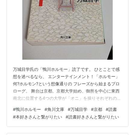
万城目学氏の「鴨川ホルモー」読了です。 ひとことで感
想を述べるなら、 エンターテインメント！「ホルモー」
何?ホルモン?という想像通りの フレーズから始まるプロ
ローグ。 舞台は京都。京都大学始め、御所を中心に東西
南北に位置する4つの大学が「オニ」を操りそれぞれの大
学と戦う、という簡単に言えばそんな話です。 最初は、
#
鴨川ホルモー
#
角川文庫
#
万城目学
#
京都
#
読書
バカげてるとか現実味ゼロとか思ったけど 読み始めたら
#
本好きさんと繋がりたい
#
読書好きさんと繋がりたい
止まらず、どんどん読み進めたい 気持ちと、読み終わり
たくない気持ちのせめぎ合い でした。そして今読んでい
るのが「ホルモー六景」。 「鴨川ホルモー」のスピンオ