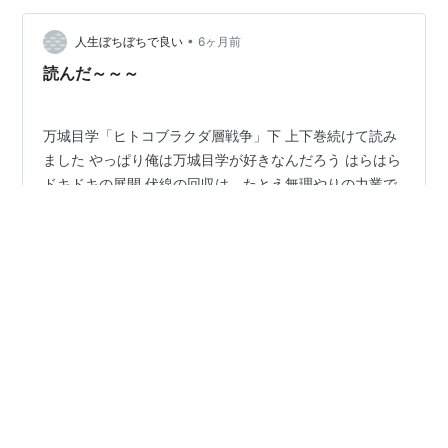
追体験できる。 おかげで、主人公はどんな特殊能力があ
るのだろうか、不思議な力を持っているのは主人公と親
•
人生ぼちぼちで良い
6ヶ月前
友のどちらなのだろうかとワクワ…
読んだ～～～
万城目学「ヒトコブラクダ層戦争」下 上下巻続けて読み
ました やっぱり俺は万城目学が好きなんだろう はらはら
ドキドキの展開 伏線の回収は、たとえ無理やりの力業で
あっても、それはそれで良いじゃない そんなあほなっ
て、ぶっ飛んだ物語の展開ではあるけど、そこは書いた
物勝ちってことなんか 大変楽しませてもらいました
#
万城目学
#
ヒトコブラクダ層戦争（上）
#
ヒトコブラクダ層戦争(下)
•
人生、おまけなのだもの
7ヶ月前
読書記録『八月の御所グラウンド』