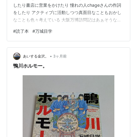
したり書店に営業をかけたり 憧れの人chageさんの作詞
をしたり アクティブに活動しつつ真面目なこともおかし
なことも色々考えている 大阪万博訪問記はあぁそうなん
だろうなぁと納得の視点
#
読了本
#
万城目学
•
あいする金沢。
3ヶ月前
鴨川ホルモー。