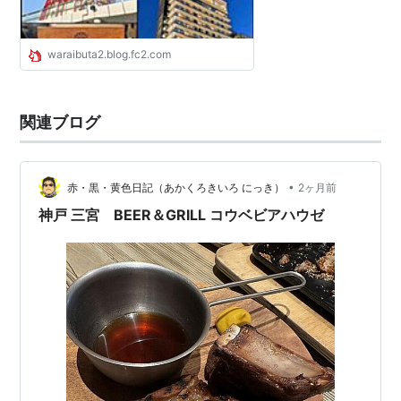
waraibuta2.blog.fc2.com
関連ブログ
•
赤・黒・黄色日記（あかくろきいろ にっき）
2ヶ月前
神戸 三宮 BEER＆GRILL コウベビアハウゼ