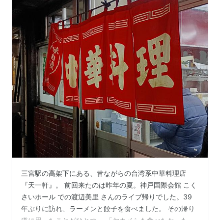
三宮駅の高架下にある、昔ながらの台湾系中華料理店
『天一軒』。 前回来たのは昨年の夏。神戸国際会館 こく
さいホール での渡辺美里 さんのライブ帰りでした。39
年ぶりに訪れ、ラーメンと餃子を食べました。 その帰り