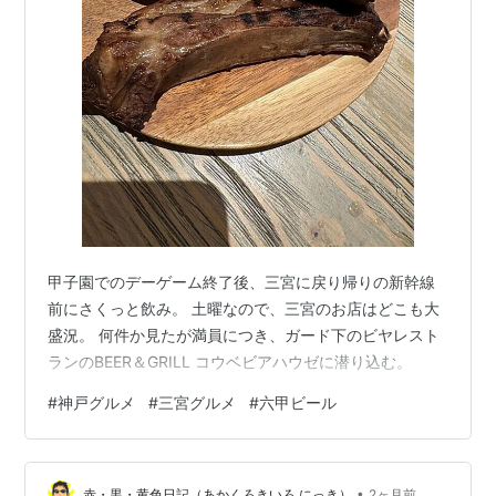
甲子園でのデーゲーム終了後、三宮に戻り帰りの新幹線
前にさくっと飲み。 土曜なので、三宮のお店はどこも大
盛況。 何件か見たが満員につき、ガード下のビヤレスト
ランのBEER＆GRILL コウベビアハウゼに潜り込む。
#
神戸グルメ
#
三宮グルメ
#
六甲ビール
•
赤・黒・黄色日記（あかくろきいろ にっき）
2ヶ月前