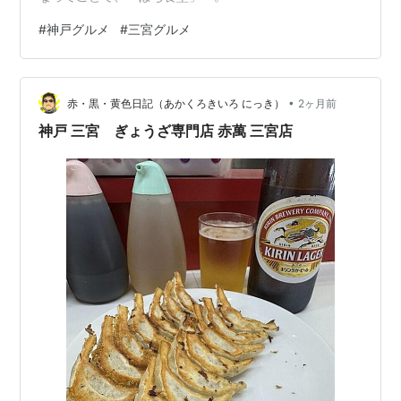
#
神戸グルメ
#
三宮グルメ
•
赤・黒・黄色日記（あかくろきいろ にっき）
2ヶ月前
神戸 三宮 ぎょうざ専門店 赤萬 三宮店