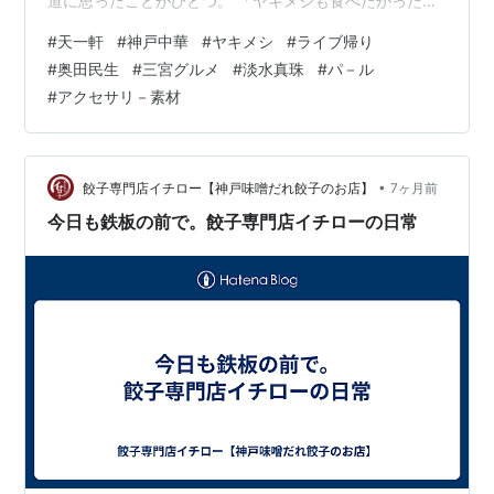
道に思ったことがひとつ。 「ヤキメシも食べたかった」
今回は、奥田民生 さんのライブ帰りに再訪。終演が20
#
天一軒
#
神戸中華
#
ヤキメシ
#
ライブ帰り
時。店に着いたのは20時20分ごろでした。土曜日の夜な
#
奥田民生
#
三宮グルメ
#
淡水真珠
#
パ－ル
ので、サラリーマンは居ないから空いているだろう……と
#
アクセサリ－素材
思ったら、やはり行列。 20分ほど並んで店内へ。相変わ
らず、愛想が良いとは言えない店員さんに注文。 「中華
そば、ヤキメシ、生ビール」 まずは生ビール。サービス
なのか、泡が少なめ。 …
•
餃子専門店イチロー【神戸味噌だれ餃子のお店】
7ヶ月前
今日も鉄板の前で。餃子専門店イチローの日常