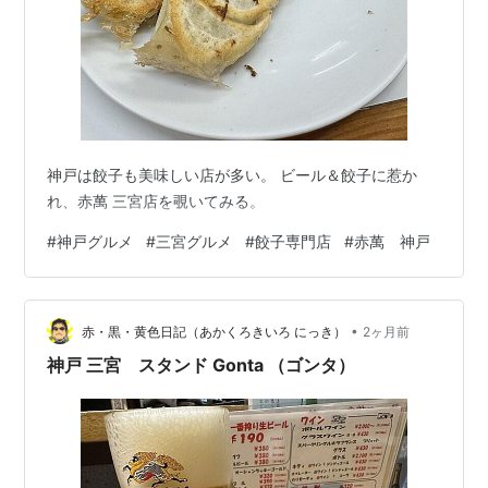
神戸は餃子も美味しい店が多い。 ビール＆餃子に惹か
れ、赤萬 三宮店を覗いてみる。
#
神戸グルメ
#
三宮グルメ
#
餃子専門店
#
赤萬 神戸
•
赤・黒・黄色日記（あかくろきいろ にっき）
2ヶ月前
神戸 三宮 スタンド Gonta （ゴンタ）