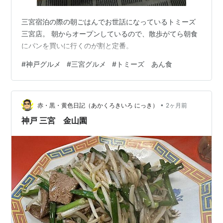
三宮宿泊の際の朝ごはんでお世話になっているトミーズ
三宮店。 朝からオープンしているので、散歩がてら朝食
にパンを買いに行くのが割と定番。
#
神戸グルメ
#
三宮グルメ
#
トミーズ あん食
•
赤・黒・黄色日記（あかくろきいろ にっき）
2ヶ月前
神戸 三宮 金山園