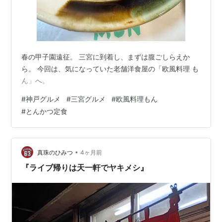
春の甲子園遠征。 三宮に到着し、まずは腹ごしらえか
ら。 今回は、気になっていた老舗洋食屋の「欧風料理 も
ん」へ。
#
神戸グルメ
#
三宮グルメ
#
欧風料理もん
#
とんかつ定食
•
真珠のひみつ
4ヶ月前
『ライブ帰りは天一軒でヤキメシ』