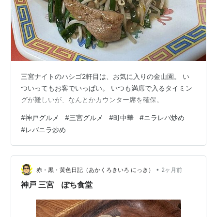
三宮ナイトのハシゴ2軒目は、お気に入りの金山園。 い
ついってもお客でいっぱい。 いつも満席で入るタイミン
グが難しいが、なんとかカウンター席を確保。
#
神戸グルメ
#
三宮グルメ
#
町中華
#
ニラレバ炒め
#
レバニラ炒め
•
赤・黒・黄色日記（あかくろきいろ にっき）
2ヶ月前
神戸 三宮 ぽち食堂