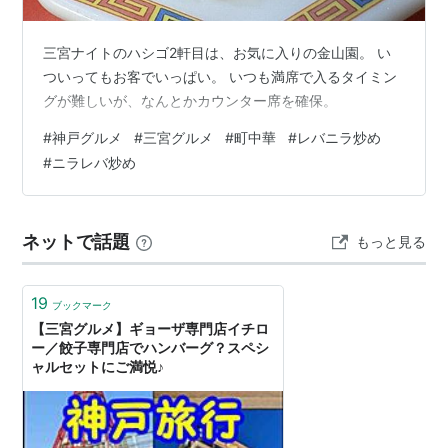
三宮ナイトのハシゴ2軒目は、お気に入りの金山園。 い
ついってもお客でいっぱい。 いつも満席で入るタイミン
グが難しいが、なんとかカウンター席を確保。
#
神戸グルメ
#
三宮グルメ
#
町中華
#
レバニラ炒め
#
ニラレバ炒め
ネットで話題
もっと見る
19
ブックマーク
【三宮グルメ】ギョーザ専門店イチロ
ー／餃子専門店でハンバーグ？スペシ
ャルセットにご満悦♪