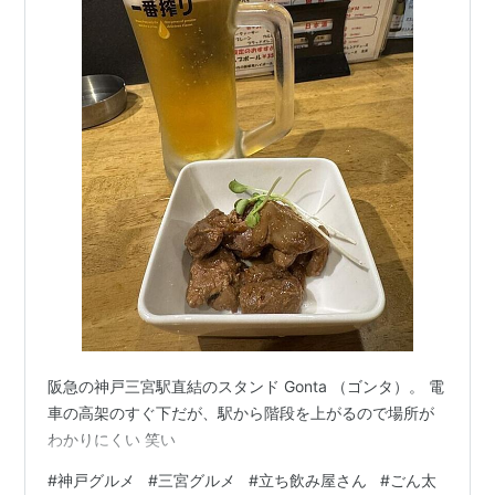
阪急の神戸三宮駅直結のスタンド Gonta （ゴンタ）。 電
車の高架のすぐ下だが、駅から階段を上がるので場所が
わかりにくい 笑い
#
神戸グルメ
#
三宮グルメ
#
立ち飲み屋さん
#
ごん太