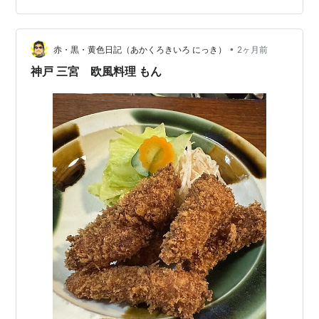
•
赤・黒・黄色日記（あかくろきいろ にっき）
2ヶ月前
神戸 三宮 欧風料理 もん