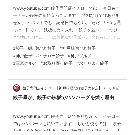
www.youtube.com 餃子専門店イチローでは、 今日もオ
ーナーが鉄板の前に立っています。 特別な日ではありま
せん。 イベントでも、記念日でもない。 ただ、いつも通
りの一日です。 鉄板に火を入れ、 餃子を並べ、 一つひ
とつ焼き上げる。 この何気ない作業を、 楽しみにしてく
ださるお客様がいるから、 毎日、元気に鉄板の前に立て
#
餃子
#
味噌だれ餃子
#
神戸味噌だれ餃子
ます。 三宮で、ふらっと一皿。 遠方の方には、ご自宅で
#
神戸餃子
#
イチロー餃子
#
神戸グルメ
一皿。 どこで食べても、 イチローの餃子は変わりませ
#
三宮グルメ
#
お取り寄せ餃子
#
おとりよせ餃子
ん。 今日の食卓に、 そっと思い出してもらえたら嬉しい
です。 ーーーーーーーー . ◎◆ 餃子専門店イチロー ◆◎
神戸の中心地・三宮にある餃子専門店。1950年…
•
餃子専門店イチロー【神戸味噌だれ餃子のお店】
7ヶ月前
餃子屋が、餃子の鉄板でハンバーグを焼く理由