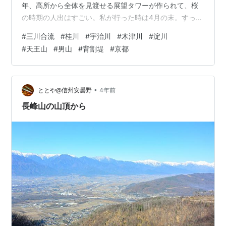
年、高所から全体を見渡せる展望タワーが作られて、桜
の時期の人出はすごい。私が行った時は4月の末。すっか
り葉桜となった今では、人もほとんどいない。新緑の
#
三川合流
#
桂川
#
宇治川
#
木津川
#
淀川
中、静かですがすがしい散歩道だ。 背割堤上の遊歩道と
#
天王山
#
男山
#
背割堤
#
京都
桜並木 背割堤は、木津川と宇治川を仕切る堤防として、
1917に建設された。堤防の先で両川は合流。そのまたす
ぐ先で桂川も合流する。「三川合流」と呼ばれる地であ
る。 北に天下分け目の山崎の戦いの天王山、南には石清
•
ととや@信州安曇野
4年前
水八幡宮が鎮座する男山があって、その…
長峰山の山頂から