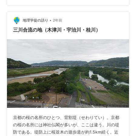
きなかった。 1時間が限界だった。 気温は３６度以上だ
ったのではないかと思う。 ↓木津川・木津川御幸橋 宇治
•
川堤より 川辺の道(宇治川と桂川合流点近く)サイクリン
地理学徒の語り
2年前
グロードになっている。 桂川と宇治川合流点 今年の暑さ
三川合流の地（木津川・宇治川・桂川）
は異常じゃな…
京都の桜の名所のひとつ、背割堤（せわりてい）。京都
の桜の名所には神社仏閣が多いが、ここは違う。川の堤
防である。堤防上に桜並木の遊歩道が約1.5km続く。近