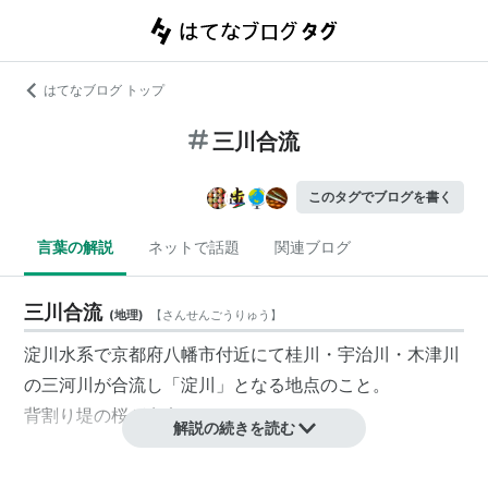
はてなブログ トップ
三川合流
このタグでブログを書く
言葉の解説
ネットで話題
関連ブログ
三川合流
(
地理
)
【
さんせんごうりゅう
】
淀川水系で京都府八幡市付近にて桂川・宇治川・木津川
の三河川が合流し「淀川」となる地点のこと。
背割り堤の桜が有名。
解説の続きを読む