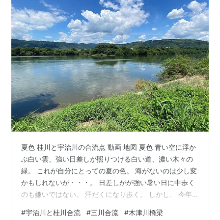
夏色 桂川と宇治川の合流点 動画 地図 夏色 青い空に浮か
ぶ白い雲、強い日差しが照りつける白い道、濃い木々の
緑。 これが自分にとっての夏の色。 海がないのは少し変
かもしれないが・・・。 日差しがが強い暑い日に中歩く
のも嫌いではない。 汗だくになり歩く。 しかし、 今年
の夏は異常？ いつもなら、この時期でも普通に2時間か
#
宇治川と桂川合流
#
三川合流
#
木津川橋梁
ら3時間ぐらいは京都を歩いたことがあるが、この日はで