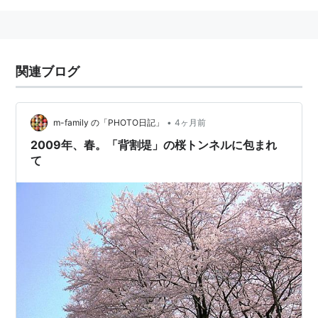
関連ブログ
•
m-family の「PHOTO日記」
4ヶ月前
2009年、春。「背割堤」の桜トンネルに包まれ
て