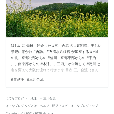
はじめに 先日、紹介した #三川合流 の #背割堤。美しい
景観に惹かれて再訪。#石清水八幡宮 が鎮座する #男山
の北。京都北部からの #桂川、京都東部からの #宇治
川、南東部からの #木津川。三河川が合流して #淀川 と
名を変えて大阪に流れて行きます 目次 三川合流（さんせ
んごうりゅう） 木津川と宇治川（淀川） 背割堤（せわり
#
背割提
#
三川合流
づつみ）の景色 あいだみつを風。名残の桜の詩 本文 三
川合流（さんせんごうりゅう） 三川合流地域（石清水八
幡宮駅） ● 桂川：京都北部（京北）を源流として、保津
はてなブログ
>
地理
>
三川合流
峡で清滝川のほか、京都市内から流れる鴨川とも合流し
はてなブログ タグとは
ヘルプ
開発ブログ
はてなブログトップ
て淀川に ● 宇治川：京都府宇治市を源流として、琵琶湖
からの…
Copyright (C) 2001-
2026
Hatena.