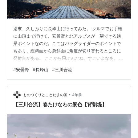
週末、久しぶりに長峰山に行ってみた。 クルマでお手軽
に山頂まで行けて、安曇野と北アルプスが一望できる絶
景ポイントなのだ。ここはパラグライダーのポイントで
もあり、緩斜面から急斜面に角度が切り替わるところに
発射台がある。 ここから飛ぶんだね。すごいよなあ。 こ
こは数年前までちょくちょく来ていたのだが、日によっ
#
安曇野
#
長峰山
#
三川合流
てはパラグライダーの人がたくさんいて、飛び回ってい
ることもあった。この日はパラグライダーの人はいなか
った。パラグライダーにもシーズンがあるのだろうか？
•
いや、待てよ。以前は休日に長峰山方面を見上げると、
ものづくりとことだまの国
4年前
ふわふわ飛んでいるパラグライダーがいたものだが、最
【三川合流】春たけなわの景色【背割堤】
近はあまり見かけないような気がするなあ。 …