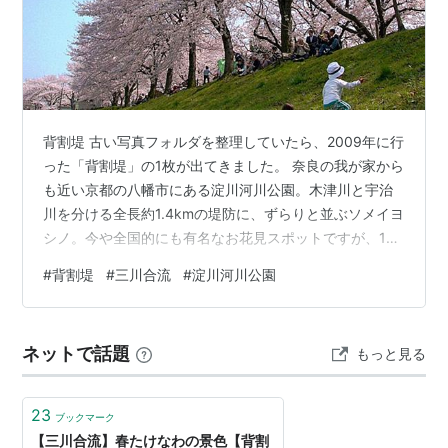
背割堤 古い写真フォルダを整理していたら、2009年に行
った「背割堤」の1枚が出てきました。 奈良の我が家から
も近い京都の八幡市にある淀川河川公園。木津川と宇治
川を分ける全長約1.4kmの堤防に、ずらりと並ぶソメイヨ
シノ。今や全国的にも有名なお花見スポットですが、17
年前の当時もその人気は凄まじいものでした。 その圧倒
#
背割堤
#
三川合流
#
淀川河川公園
的なスケール感。空を覆い尽くさんばかりに枝を広げた
桜が、文字通り「トンネル」のようになっていて、歩い
ても歩いても左右に満開の花が続きます。 芝生の上には
ネットで話題
もっと見る
お弁当を広げる家族連れやグループでびっしり。「これ
ぞ日本のお花見！」という活気があって、どこか心地よ
い疲れだったのを覚えています…
23
ブックマーク
【三川合流】春たけなわの景色【背割