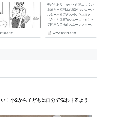
レでボコられ抗議するチ
け開発 - ビジネス・経済
突起があり、かかとが踏みにくい
』フィギュアが考案され
上履き＝福岡県久留米市のムーン
まう
スター本社突起の付いた上履き
（左）と体育館シューズ（右）＝
福岡県久留米市のムーンスター本
社 かかとを踏みにくい学校用
osfie.com
www.asahi.com
の靴がヒットしている。「いくら
注意しても、かかとを踏むのをや
めない」という先生たちの悩みを
受け、靴メーカーのムーンスタ
ー...
さい！小2から子どもに自分で洗わせるよう