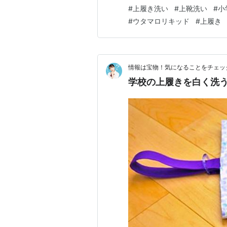
履き洗いを楽にしたくて試した
#
上履き洗い
#
上靴洗い
#
小
ットも試した よく考えたら、
#
ウタマロリキッド
#
上履き
洗いが一番きれいになって時短
情報は宝物！気になることをチェッ
学校の上履きを白く洗