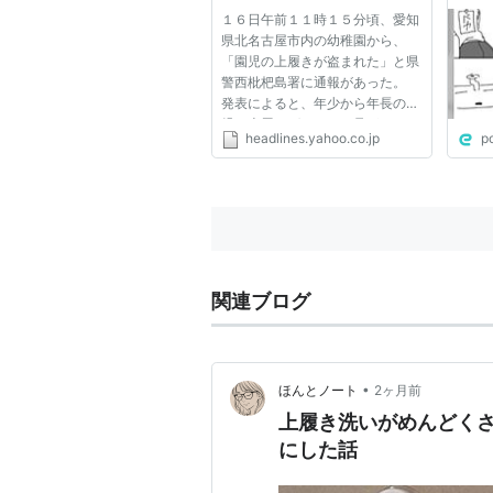
トイ
１６日午前１１時１５分頃、愛知
ー牛
県北名古屋市内の幼稚園から、
てし
「園児の上履きが盗まれた」と県
警西枇杷島署に通報があった。
発表によると、年少から年長の女
児の上履きばかり３９足がなくな
headlines.yahoo.co.jp
p
っていた。上履きは建物の外にあ
るげた箱に入れてあったといい、
建物や入り口の門の鍵は壊されて
いなかった。 １５日午後９時３...
関連ブログ
•
ほんとノート
2ヶ月前
上履き洗いがめんどく
にした話