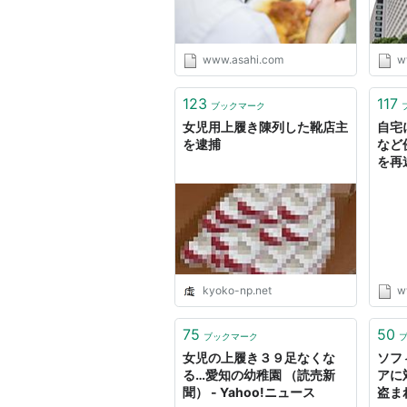
www.asahi.com
w
123
117
ブックマーク
女児用上履き陳列した靴店主
自宅
を逮捕
など
を再逮
kyoko-np.net
w
75
50
ブックマーク
女児の上履き３９足なくな
ソフ
る…愛知の幼稚園 （読売新
アに
聞） - Yahoo!ニュース
盗ま