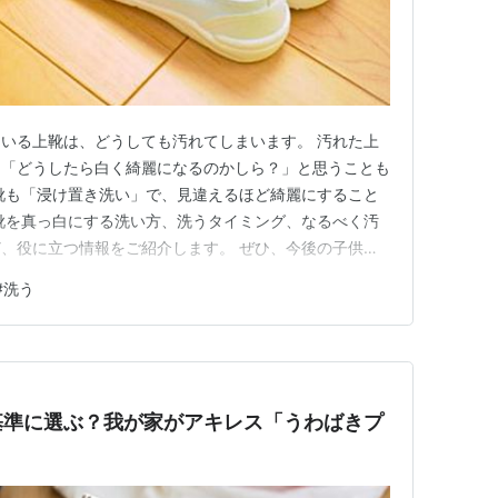
いる上靴は、どうしても汚れてしまいます。 汚れた上
、「どうしたら白く綺麗になるのかしら？」と思うことも
靴も「浸け置き洗い」で、見違えるほど綺麗にすること
靴を真っ白にする洗い方、洗うタイミング、なるべく汚
、役に立つ情報をご紹介します。 ぜひ、今後の子供の
考にしてください。 ***目次*** 汚れた上履きを真っ
#
洗う
は？ （準備するもの） （洗い方） 週末に洗う？上履き
（上履きを洗う…
基準に選ぶ？我が家がアキレス「うわばきプ