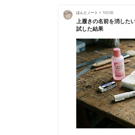
•
ほんとノート
16日前
上履きの名前を消した
試した結果