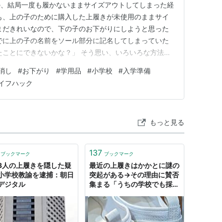
の、結局一度も履かないままサイズアウトしてしまった経
も、上の子のために購入した上履きが未使用のままサイ
まだきれいなので、下の子のお下がりにしようと思った
でに上の子の名前をソール部分に記名してしまっていた
たことにできないかな？」 そう思い、いろいろな方法を
履きのソール部分に書いた名前を消す方法を実際に試し
消し
#
お下がり
#
学用品
#
小学校
#
入学準備
の名前を削る方法は試しませんでした 実際に試してダメ
イフハック
メラミンスポンジ ポ…
もっと見る
137
ブックマーク
ブックマーク
3人の上履きを隠した疑
最近の上履きはかかとに謎の
小学校教諭を逮捕：朝日
突起がある→その理由に賛否
デジタル
集まる「うちの学校でも採用
してほしい」「排除ベンチみ
たい」