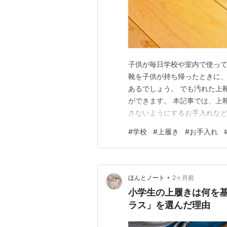
子供が毎日学校や室内で使って
靴を子供が持ち帰ったときに
あるでしょう。 でも汚れた上
ができます。 本記事では、上
さないようにするお手入れなど
上履きの洗い方と、お手入れの参
#
学校
#
上履き
#
お手入れ
白に！綺麗によみがえる洗い方
を洗うベストタイミングは？ 
•
ほんとノート
2ヶ月前
小学生の上履きは何を
ラス」を選んだ理由