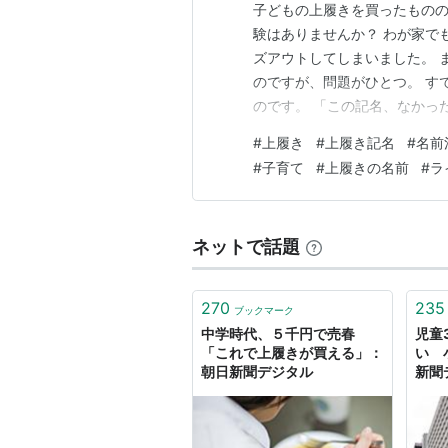
子どもの上履きを買ったもの
験はありませんか？ わが家で
ズアウトしてしまいました。 
のですが、問題がひとつ。 す
のです。 「この記名、なかっ
試してみました。 今回は、上
#
上履き
#
上履き記名
#
名前
た結果をまとめます。 上履き
#
子育て
#
上履きの名前
#
ラ
だったもの 消しゴム 除光液 
ネットで話題
270
235
ブックマーク
中学時代、５千円で売春
児童
「これで上履きが買える」：
い 
朝日新聞デジタル
新聞