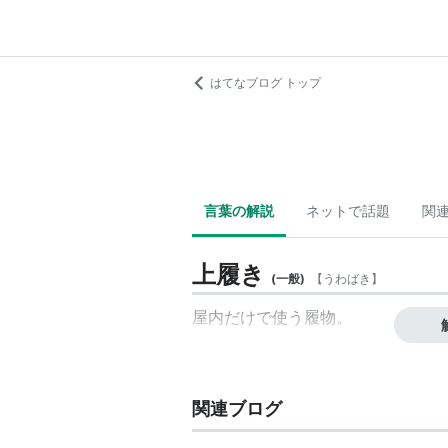
はてなブログ トップ
言葉の解説
ネットで話題
関
上履き
(
一般
)
【
うわばき
】
屋内だけで使う履物。
関連ブログ