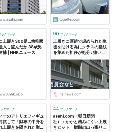
ww.asahi.com
togetter.com
90
ブックマーク
ブックマーク
に上履き300足…幼稚園
上履きに画鋲で虐められた生
侵入し盗んだか 38歳男
徒を助ける為にクラスの指紋
捕 | NHKニュース
を集めた担任が処分 : 痛いニ
ュース(ﾉ∀`)
ww3.nhk.or.jp
itainews.com
44
ブックマーク
ブックマーク
ィーのアトリエフィギュ
asahi.com（朝日新聞
対抗して『財布の中身を
社）：かかと踏みにくい上履
れ上履きを隠された挙句
きヒット 樹脂の出っ張りつ