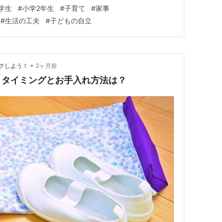
こと 靴専用の小型洗濯機を購入 洗濯機用のシューズネ
学生
#
小学2年生
#
子育て
#
家事
自分も小学生の頃は自分で洗っていた 結局、上履きは手
#
生活の工夫
#
子どもの自立
だった わが家で使っ…
•
クしよう！
2ヶ月前
うタイミングとお手入れ方法は？