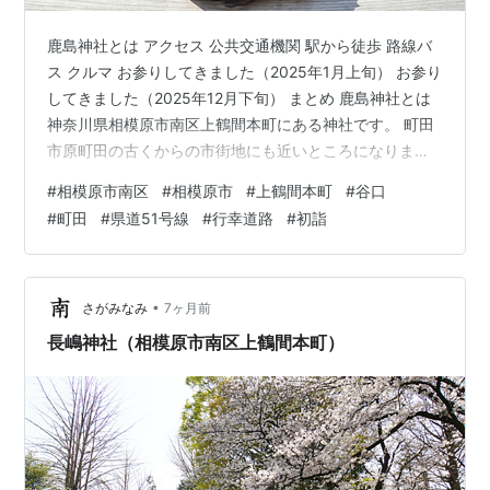
鹿島神社とは アクセス 公共交通機関 駅から徒歩 路線バ
ス クルマ お参りしてきました（2025年1月上旬） お参り
してきました（2025年12月下旬） まとめ 鹿島神社とは
神奈川県相模原市南区上鶴間本町にある神社です。 町田
市原町田の古くからの市街地にも近いところになりま
す。 由緒沿革について、境内に案内板がありましたが、
#
相模原市南区
#
相模原市
#
上鶴間本町
#
谷口
かなりの長文でしたので、文字起こしはまたの機会にと
#
町田
#
県道51号線
#
行幸道路
#
初詣
いうことでご容赦くださいませ。 また、境内には祭事の
御案内として との掲示もありました。 鹿島神社さんには
公式WEBサイトがあります。 各種御案内などが充実して
いるサイトですので、訪れる際には是非ご覧になってく
•
さがみなみ
7ヶ月前
ださい。 公…
長嶋神社（相模原市南区上鶴間本町）