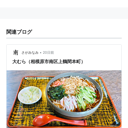
→
上鶴間
→
鶴間
関連ブログ
•
さがみなみ
20日前
大むら（相模原市南区上鶴間本町）