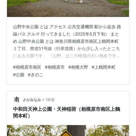
山野中央公園 とは アクセス 公共交通機関 駅から徒歩 路
線バス クルマ 行ってきました（2025年5月下旬） まと
め 山野中央公園 とは 神奈川県相模原市南区上鶴間本町
１丁目、県道51号線（行幸道路）から少し入ったところ
にある公園です。 「山野」はこの地域の古い地名です。
近隣には「山野」を名乗る公園も多数あります。 いつも
#
相模原市南区
#
相模原市
#
相模大野
#
上鶴間本町
のように「今昔マップ」さんをお借りします。 右図の現
#
公園
#
きのこ
在の地形図に山野中央公園を赤く塗ってみました。 左図
の大正時代の地図にコピーしたところ、「山野」の文字
に重なるような位置になりました。 これはまさに「山野
中央」！ 左図のマゼンタのラインは現在の国道16号線で
•
さがみなみ
1年前
す（だいたい…
中和田天神上公園・天神稲荷（相模原市南区上鶴
間本町）