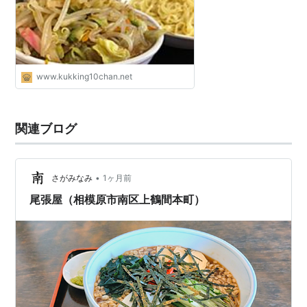
ッキング父ちゃん食べ歩き食レポブロ
グ
www.kukking10chan.net
関連ブログ
•
さがみなみ
1ヶ月前
尾張屋（相模原市南区上鶴間本町）