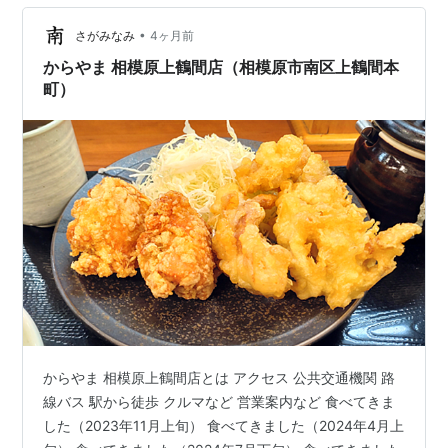
本入ったところにあるためか、駅前とは全然違う、落ち
着いた雰囲気の場所にあります。 アクセス 公共交通機関
•
さがみなみ
4ヶ月前
…
からやま 相模原上鶴間店（相模原市南区上鶴間本
町）
からやま 相模原上鶴間店とは アクセス 公共交通機関 路
線バス 駅から徒歩 クルマなど 営業案内など 食べてきま
した（2023年11月上旬） 食べてきました（2024年4月上