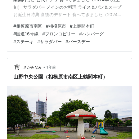
旬） サラダバー メインのお料理 ライス＆パン＆スープ
お誕生日特典 食後のデザート 食べてきました（2024年6
月下旬） 食べてきました（2024年11月下旬） 食べてき
#
相模原市南区
#
相模原市
#
上鶴間本町
ました（2025年1月上旬） 食べてきました（2025年4月
#
国道16号線
#
ブロンコビリー
#
ハンバーグ
中旬） 食べてきました（2025年11月中旬） まとめ ステ
#
ステーキ
#
サラダバー
#
バースデー
ーキハウス ブロンコビリー 相模原上鶴間店とは 神奈川
県相模原市南区上鶴間本町九丁目の国道16号線沿いで営
業している、美味しくてお腹いっぱい…
•
さがみなみ
1年前
山野中央公園（相模原市南区上鶴間本町）