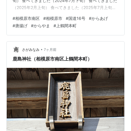
旬） 食べてきました（2024年7月下旬） 食べてきました
（2025年2月上旬） 食べてきました（2025年7月上旬）
食べてきました（2025年3月下旬） まとめ からやま 相
#
相模原市南区
#
相模原市
#
国道16号
#
からあげ
模原上鶴間店とは 神奈川県相模原市南区上鶴間本町九丁
#
唐揚げ
#
からやま
#
上鶴間本町
目の国道16号線沿いで営業している、便利で美味しいか
らあげのお店です。 「からやま」は「かつや」「東京と
ろろそば」などと同じ「アークランドサービスホールデ
ィングス」グループによる、からあげ専門店チ…
•
さがみなみ
7ヶ月前
鹿島神社（相模原市南区上鶴間本町）