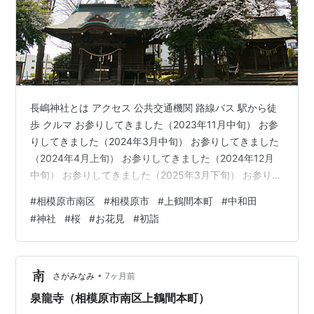
長嶋神社とは アクセス 公共交通機関 路線バス 駅から徒
歩 クルマ お参りしてきました（2023年11月中旬） お参
りしてきました（2024年3月中旬） お参りしてきました
（2024年4月上旬） お参りしてきました（2024年12月
中旬） お参りしてきました（2025年3月下旬） お参りし
てきました（2025年12月下旬） まとめ 長嶋神社とは 神
#
相模原市南区
#
相模原市
#
上鶴間本町
#
中和田
奈川県相模原市南区上鶴間本町九丁目の境川に近いとこ
#
神社
#
桜
#
お花見
#
初詣
ろに鎮座している神社です。 境内の「長嶋神社御由緒の
概要」によると、（ちょっと長いのですがわかりやすい
ので引用させて頂きます） 長嶋神社御由緒の概要 神社稱
号 長嶋神社鎮座地 相模原市南区上鶴間本町九…
•
さがみなみ
7ヶ月前
泉龍寺（相模原市南区上鶴間本町）