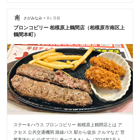
ご覧になっていただきたいと思いますが、 「中和田泉龍
寺の開創は遠く四百有余年前、享禄年間」とのことで
す。享禄年間とは西暦に直すと1528年から1532年で…
•
さがみなみ
8ヶ月前
ブロンコビリー 相模原上鶴間店（相模原市南区上
鶴間本町）
ステーキハウス ブロンコビリー 相模原上鶴間店とは ア
クセス 公共交通機関 路線バス 駅から徒歩 クルマなど 営
業案内など 公式アプリ 食べてきました（2024年1月上