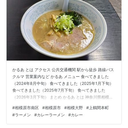
かるあ とは アクセス 公共交通機関 駅から徒歩 路線バス
クルマ 営業案内など かるあ メニュー 食べてきました
（2024年8月中旬） 食べてきました（2025年1月下旬）
食べてきました（2025年7月下旬） 食べてきました
（2026年3月下旬） まとめ かるあ とは 神奈川県相模原
市南区上鶴間本町１丁目、県道51号線行幸道路と国道16
#
相模原市南区
#
相模原市
#
相模大野
#
上鶴間本町
号線が交わる「谷口陸橋」近くで営業している、ガレー
#
ラーメン
#
カレーラーメン
#
カレー
ジのような雰囲気の美味しいお店です。 「かるあ」は、
幹線道路や相模大野駅からかなり近いにも関わらず、一