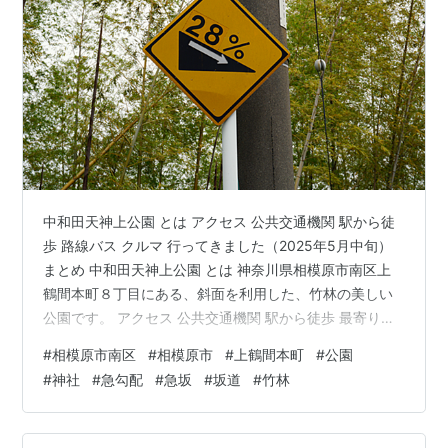
中和田天神上公園 とは アクセス 公共交通機関 駅から徒
歩 路線バス クルマ 行ってきました（2025年5月中旬）
まとめ 中和田天神上公園 とは 神奈川県相模原市南区上
鶴間本町８丁目にある、斜面を利用した、竹林の美しい
公園です。 アクセス 公共交通機関 駅から徒歩 最寄り駅
は…あんまり近くにはありません…。 googleマップさん
#
相模原市南区
#
相模原市
#
上鶴間本町
#
公園
に探してもらいましたが、 小田急線相模大野駅から
#
神社
#
急勾配
#
急坂
#
坂道
#
竹林
1.7km・23分 小田急線東林間駅から 1.9km・27分 JR線
町田駅から 1.7km・24分 などとなっています。 ここまで
のルートも見どころがいろいろありますので、お散歩が