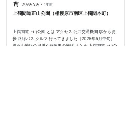
てら歩いてくるのもいいと思います。 …
•
さがみなみ
1年前
上鶴間道正山公園（相模原市南区上鶴間本町）
上鶴間道上山公園 とは アクセス 公共交通機関 駅から徒
歩 路線バス クルマ 行ってきました（2025年5月中旬）
道正山地区の河川や行政界の推移 まとめ 上鶴間道上山公
園 とは 神奈川県相模原市南区上鶴間本町９丁目、境川の
すぐそば、大和市との市境にも近いところにある公園で