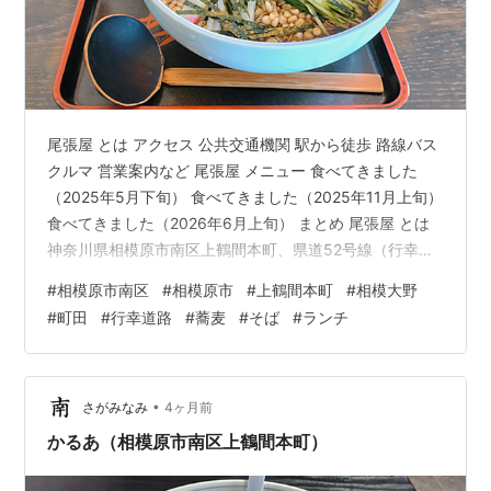
尾張屋 とは アクセス 公共交通機関 駅から徒歩 路線バス
クルマ 営業案内など 尾張屋 メニュー 食べてきました
（2025年5月下旬） 食べてきました（2025年11月上旬）
食べてきました（2026年6月上旬） まとめ 尾張屋 とは
神奈川県相模原市南区上鶴間本町、県道52号線（行幸道
路）沿いで営業している、豊富なメニューが人気の美味
#
相模原市南区
#
相模原市
#
上鶴間本町
#
相模大野
しいお蕎麦やさんです。 アクセス 公共交通機関 駅から
#
町田
#
行幸道路
#
蕎麦
#
そば
#
ランチ
徒歩 最寄り駅は小田急線相模大野駅、もしくはJR町田駅
になります。 Googleマップさんによると、 JR町田駅タ
ーミナル口から、750m・徒歩11分 相模大野駅東口北出
口から、550m・徒歩8分 相模大野…
•
さがみなみ
4ヶ月前
かるあ（相模原市南区上鶴間本町）