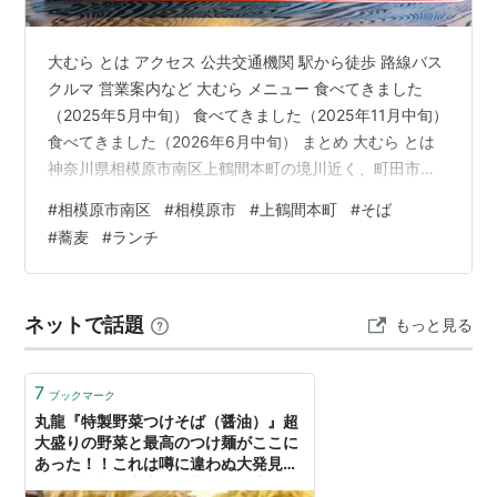
大むら とは アクセス 公共交通機関 駅から徒歩 路線バス
クルマ 営業案内など 大むら メニュー 食べてきました
（2025年5月中旬） 食べてきました（2025年11月中旬）
食べてきました（2026年6月中旬） まとめ 大むら とは
神奈川県相模原市南区上鶴間本町の境川近く、町田市か
らもすぐのところにある美味しいお蕎麦やさんです。 ア
#
相模原市南区
#
相模原市
#
上鶴間本町
#
そば
クセス 公共交通機関 駅から徒歩 最寄り駅はJR町田駅、
#
蕎麦
#
ランチ
もしくは小田急線相模大野駅になります。 Googleマップ
さんによると、 JR町田駅南口から、1.4km・徒歩19分 相
模大野駅東口南出口から、1.5km・徒歩21分 と出まし
ネットで話題
もっと見る
た。 相模大野駅からは全体的…
7
ブックマーク
丸龍『特製野菜つけそば（醤油）』超
大盛りの野菜と最高のつけ麺がここに
あった！！これは噂に違わぬ大発見
だ！！相模原市上鶴間本町の名店 - ク