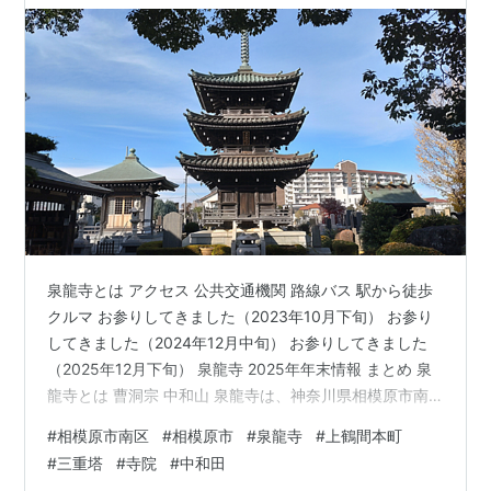
泉龍寺とは アクセス 公共交通機関 路線バス 駅から徒歩
クルマ お参りしてきました（2023年10月下旬） お参り
してきました（2024年12月中旬） お参りしてきました
（2025年12月下旬） 泉龍寺 2025年年末情報 まとめ 泉
龍寺とは 曹洞宗 中和山 泉龍寺は、神奈川県相模原市南
区上鶴間本町八丁目の境川近く、町田市との境に近いと
#
相模原市南区
#
相模原市
#
泉龍寺
#
上鶴間本町
ころにある寺院です。 相模原仏教会さまの公式WEBサイ
#
三重塔
#
寺院
#
中和田
トに縁起が載っていました。 全文についてはリンク先を