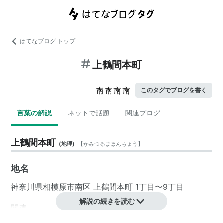
はてなブログ トップ
上鶴間本町
このタグでブログを書く
言葉の解説
ネットで話題
関連ブログ
上鶴間本町
(
地理
)
【
かみつるまほんちょう
】
地名
神奈川県
相模原市南区
上鶴間本町 1丁目〜9丁目
解説の続きを読む
関連