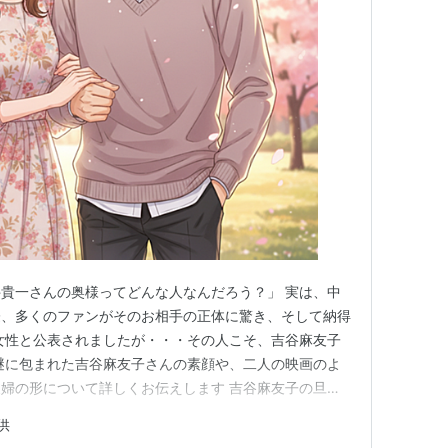
貴一さんの奥様ってどんな人なんだろう？」 実は、中
際、多くのファンがそのお相手の正体に驚き、そして納得
女性と公表されましたが・・・その人こそ、吉谷麻友子
謎に包まれた吉谷麻友子さんの素顔や、二人の映画のよ
婦の形について詳しくお伝えします 吉谷麻友子の旦那
中井貴一 結婚発表の経緯と入籍日に込められた思い 39
供
誕生日に籍を入れるというロマンチックな選択 旦那・中