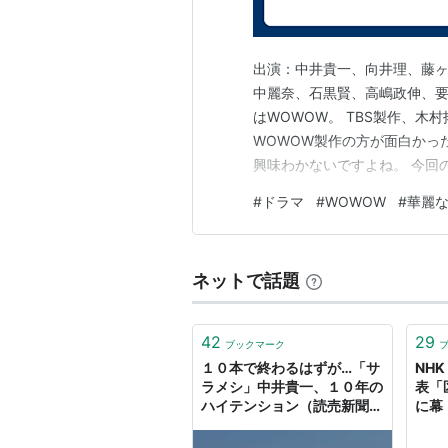
ステキな隠し撮り 完全無欠のコンシ
野 役
出演：中井貴一、向井理、藤
大河ドラマ
平清盛
（2012年1月-
中麗奈、石黒賢、高嶋政伸、要
最後から二番目の恋
（2012年1
はWOWOW。 TBS製作、
WOWOW製作の方が面白かっ
映画
興味わかないですよね。 今回
けど、3大メガバンクに辿り着
ザ・マジックアワー（2008年6月
#
ドラマ
#
WOWOW
#
華麗
ってくるわけです。実際、私
次郎長三国志（2008年9月20日
ひ銀行になりましたから。 そ
アマルフィ 女神の報酬（2009年
RAILWAYS 49歳で電車の運転
ネットで話題
肇 役
プリンセス・トヨトミ（2011年
42
29
ブックマーク
戰國（2011年4月15日公開、星
１０本で終わるはずが…「サ
NH
ラメシ」中井貴一、１０年の
表「
ステキな金縛り（2011年10月2
ハイテンション（読売新聞オ
に幕
ワイルド7（2011年12月21日公
ンライン） - Yahoo!ニュー
特集
ス
- Y