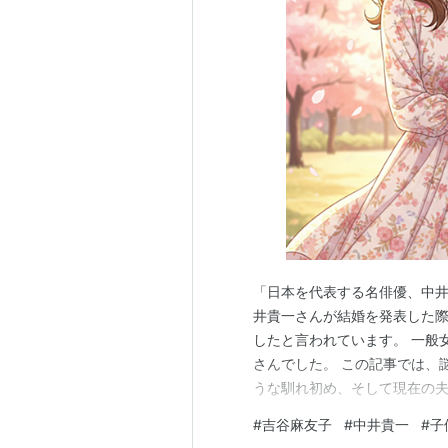
「日本を代表する名俳優、中井
井貴一さんが結婚を発表した
したと言われています。 一般
さんでした。 この記事では、
うな馴れ初め、そして現在の夫
は誰？日本を代表する名俳優・
#
吉谷麻友子
#
中井貴一
#
子
歳という年齢で決断した理由 