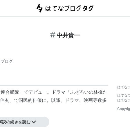
中井貴一
連ブログ
はてな
画「連合艦隊」でデビュー。ドラマ「ふぞろいの林檎た
はてな
信玄」で国民的俳優に。以降、ドラマ、映画等数多
はてな
Copyrig
解説の続きを読む
貴恵（女優）