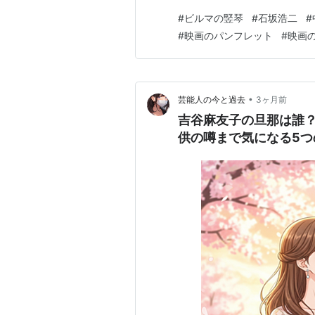
を生んだ。原作は故・竹山道雄
#
ビルマの竪琴
#
石坂浩二
#
学作品だが平和と人間愛とい
#
映画のパンフレット
#
映画
深い感動を与え今も母から子へ
•
芸能人の今と過去
3ヶ月前
吉谷麻友子の旦那は誰
供の噂まで気になる5つ