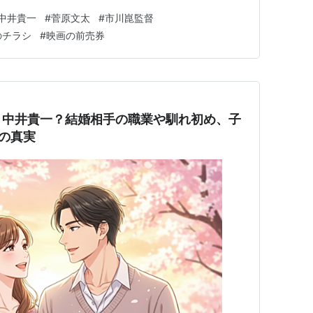
氏が昭和22年から雑誌《赤とんぼ》に連載した児童文
中井貴一
#
菅原文太
#
市川崑監督
うヒューマンな内容で明日への希望を失くしていた人々に
のチラシ
#
映画の前売券
読み…
？中井貴一？結婚相手の職業や馴れ初め、子
の真実