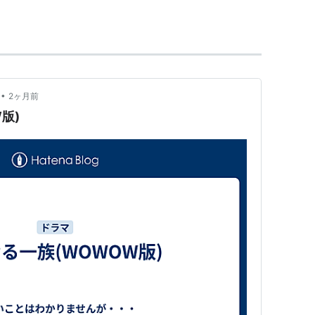
•
2ヶ月前
 9月、NHK） - 立花登 役
版)
- 7月、TBS） - 仲手川良雄 役
テレビ） - 作太郎 役
BS） - 徹 役
月 - 6月、TBS） - 仲手川良雄 役
6日、NHK） - 織部路音 役
フジテレビ） - 片山ヒロシ 役
年6月、NHK）
- 12月、NHK） - 武田信玄 役
テレビ） - 沢木検事 役
CANS〜(TBS、2010年11月3日-11月7日)