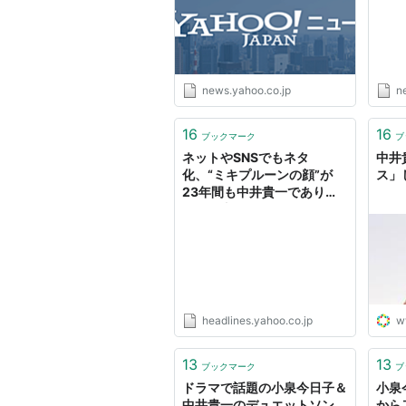
麒麟の翼 〜劇場版・新参者〜（20
関連リンク
公式：
http://www.office-kiki.co
news.yahoo.co.jp
n
16
16
ブックマーク
ブ
ネットやSNSでもネタ
中井
化、“ミキプルーンの顔”が
ス」
23年間も中井貴一であり続
ける理由（オリコン） -
Yahoo!ニュース
headlines.yahoo.co.jp
w
13
13
ブックマーク
ブ
ドラマで話題の小泉今日子＆
小泉
中井貴一のデュエットソン
から