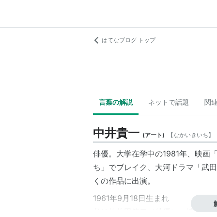
はてなブログ トップ
言葉の解説
ネットで話題
関
中井貴一
(
アート
)
【
なかいきいち
】
俳優。大学在学中の1981年、映
ち」でブレイク、大河ドラマ「武田
くの作品に出演。
1961年9月18日生まれ
父は故
佐田啓二
（俳優）、姉は中井