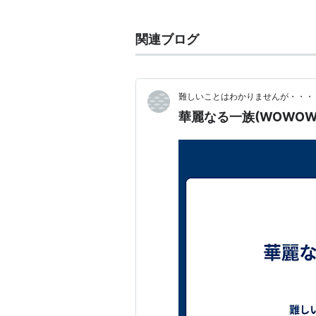
カードはDCゴールドカード。
関連ブログ
出演作品
ドラマ
難しいことはわかりませんが・・・
立花登 青春手控え（1982年4月 -
華麗なる一族(WOWOW
ふぞろいの林檎たち（1983年5月 
波の盆（1983年11月15日、日本
青春泥棒・徹と由紀子（1984年、T
ふぞろいの林檎たち II（1985年3
オアシスを求めて（1985年10月2
男も女もなぜ懲りない（1987年、
ラストゴングが鳴るまで（1987
大河ドラマ 武田信玄（1988年1月 
霧の旗
（2010年3月16日、日本
99年の愛
〜JAPANESE AMERI