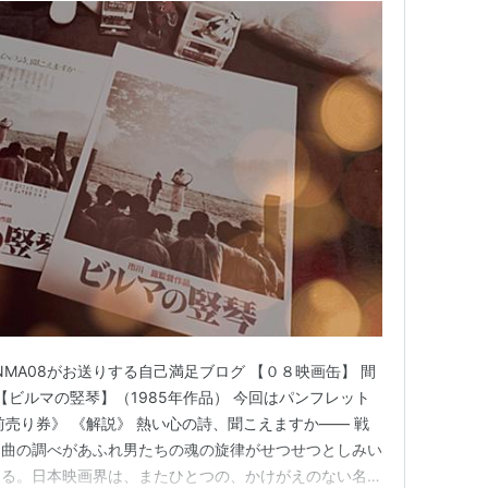
MA08がお送りする自己満足ブログ 【０８映画缶】 間
7 【ビルマの竪琴】（1985年作品） 今回はパンフレット
前売り券》 《解説》 熱い心の詩、聞こえますか―― 戦
名曲の調べがあふれ男たちの魂の旋律がせつせつとしみい
くる。日本映画界は、またひとつの、かけがえのない名作