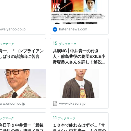
12年1月28日、東宝） - 青柳武明 役
m/kiichi.html
ews.yahoo.co.jp
hatenanews.com
15
ックマーク
ブックマーク
貴一、「コンプライアン
共演NG | 中井貴一の付き
しばりの珍演出に苦言
人・前島豊役の劇団EXILE小
野塚勇人さんを詳しく解説！
- okasora
ww.oricon.co.jp
www.okasora.jp
11
ックマーク
ブックマーク
今日子＆中井貴一「最後
１０本で終わるはずが…「サ
二番目の恋」連続ドラマ
ラメシ」中井貴一、１０年の