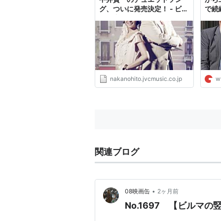
グ、ついに発売決定！ - ビク
で続
ター中の人ブログ
イ
nakanohito.jvcmusic.co.jp
w
関連ブログ
•
08映画缶
2ヶ月前
No.1697 【ビルマ