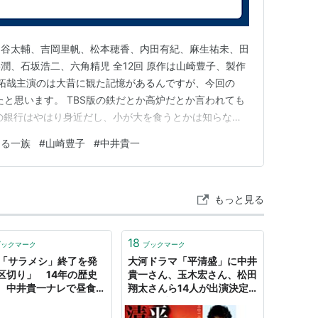
ェルジュ（2011年11月5日、フジテレビ） - 小佐
ヶ谷太輔、吉岡里帆、松本穂香、内田有紀、麻生祐未、田
、NHK） - 平忠盛 役
潤、石坂浩二、六角精児 全12回 原作は山崎豊子、製作
月 - 3月、フジテレビ） - 長倉和平 役
木村拓哉主演のは大昔に観た記憶があるんですが、今回の
たと思います。 TBS版の鉄だとか高炉だとか言われても
の銀行はやはり身近だし、小が大を食うとかは知らない
くまでの合併の数々は見てきましたから、素直に頭に入
7日、東宝） - 磐田とおる 役
なる一族
#
山崎豊子
#
中井貴一
が初めて作った口座が協和銀行で、その銀行も合併であさ
、角川映画） - 清水次郎長 役
れにしても、あま…
7月18日、東宝） - 片岡博嗣 役（声の出演）
士になった男の物語（2010年5月29日、松竹） - 筒井
もっと見る
5月28日公開、東宝）- 真田幸一 役
18
ブックマーク
ブックマーク
光）- 威王 役
K「サラメシ」終了を発
大河ドラマ「平清盛」に中井
区切り」 14年の歴史
貴一さん、玉木宏さん、松田
9日公開、東宝）- 小佐野徹 役
 中井貴一ナレで昼食を
翔太さんら14人が出演決定 -
開） - 草波勝警視正 役
（スポニチアネックス）
はてなブックマークニュース
ahoo!ニュース