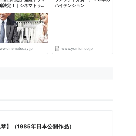
編決定！｜シネマトゥデ
ハイテンション
ww.cinematoday.jp
www.yomiuri.co.jp
の竪琴】（1985年日本公開作品）