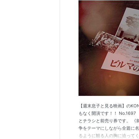
【週末息子と見る映画】のKON
もなく開演です！！ No.169
とチラシと前売り券です。 《
争をテーマにしながら全篇に
るように観る人の胸に迫って