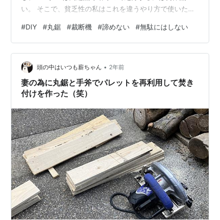
い。 そこで、貧乏性の私はこれを違うやり方で使いたい
と思います。 諦めないで！（真矢みき登場？） 【スペッ
#
DIY
#
丸鋸
#
裁断機
#
諦めない
#
無駄にはしない
ク】 何年前のものかも分からない化石のような丸鋸です
が、今使用している モデルより刃の径が大きいのと、
100Vのコード式で重たい。 当時は知識も無いからか？木
•
材以外にも釘程度なら金属も切ることが出来る 刃が標準
頭の中はいつも薪ちゃん
2年前
装着のモデルです。 これを無駄にしないで使うことにし
妻の為に丸鋸と手斧でパレットを再利用して焚き
ます 使い方は、本来の丸鋸の…
付けを作った（笑）