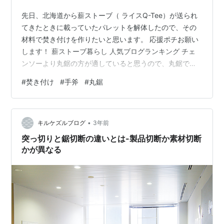
先日、北海道から薪ストーブ（ ライスQ-Tee）が送られ
てきたときに載っていたパレットを解体したので、その
材料で焚き付けを作りたいと思います。 応援ポチお願い
します！ 薪ストーブ暮らし 人気ブログランキング チェ
ンソーより丸鋸の方が適していると思うので、丸鋸で適
当に短く切断します。 https://amzn.to/3T04ZkT 実は、
#
焚き付け
#
手斧
#
丸鋸
丸鋸は使い慣れてなかったりします。 縁甲板の長い物も
あったので一緒に切って焚き付けにします。 １５～２０
cmくらいのサイズに適当に短く切って 手斧で割っていき
•
ます。 https://amzn.to/3SY2gbu 私の使っている手斧は
キルケズルブログ
3年前
ハスクのこの品物ですが、久し…
突っ切りと鋸切断の違いとは-製品切断か素材切断
かが異なる