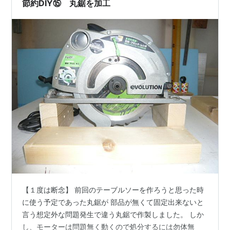
節約DIY⑮ 丸鋸を加工
【１度は断念】 前回のテーブルソーを作ろうと思った時
に使う予定であった丸鋸が 部品が無くて固定出来ないと
言う想定外な問題発生で違う丸鋸で作製しました。 しか
し、モーターは問題無く動くので処分するには勿体無