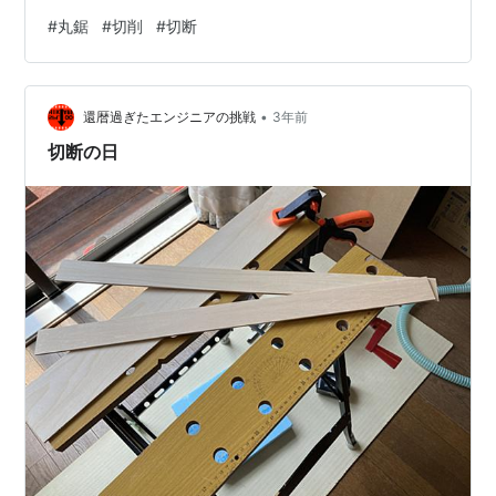
とは ホットソーとは メタルソーとは 鋼材と切削を詳し
#
丸鋸
#
切削
#
切断
く知るなら 終わりに 丸鋸とは-丸鋸の種類や用途をわか
りやすく解説 切断加工ではレーザーや水圧など、様々な
方法が用いられますが、中でもメジャーなのが刃物での
•
切断です。刃物での切断では、丸鋸、帯鋸、ナイフなど
還暦過ぎたエンジニアの挑戦
3年前
を使用します。 丸鋸とは、丸い円板に超硬合金やサーメ
切断の日
ットでできたインサート（チッ…