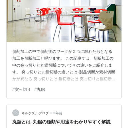
切削加工の中で切削後のワークが２つに離れた形となる
加工を切断加工と呼びます。 この記事では、切断加工の
中の突っ切りと丸鋸切断についてその違いをご紹介しま
す。 突っ切りと丸鋸切断の違いとは-製品切断か素材切断
かが異なる 突っ切りとは 鋸切断とは 突っ切りと鋸切断
の違い おすすめな切削加工の本 終わりに 突っ切りと丸
#
突っ切り
#
丸鋸
鋸切断の違いとは-製品切断か素材切断かが異なる 切削加
工の中で、ものを２つに分ける加工を切断加工と呼びま
す。 切断加工の方法としては、長尺刃物やスリッターで
•
行う剪断や断ち切りがあり、特に金属加工では旋盤で行
キルケズルブログ
3年前
う突っ切り加工と切断機を使用する丸鋸切断や帯鋸切断
丸鋸とは-丸鋸の種類や用途をわかりやすく解説
がよく使われます。 突っ切りと…