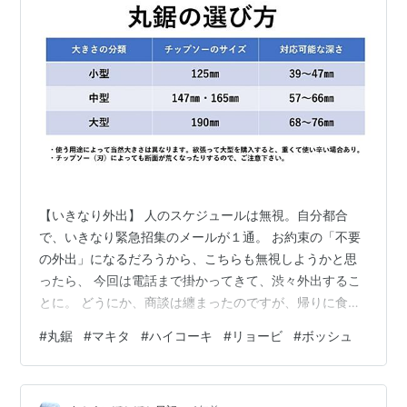
【いきなり外出】 人のスケジュールは無視。自分都合
で、いきなり緊急招集のメールが１通。 お約束の「不要
の外出」になるだろうから、こちらも無視しようかと思
ったら、 今回は電話まで掛かってきて、渋々外出するこ
とに。 どうにか、商談は纏まったのですが、帰りに食事
行こうと誘われましたが、 「絶対に嫌です」とは言えな
#
丸鋸
#
マキタ
#
ハイコーキ
#
リョービ
#
ボッシュ
いので、丁重に断って帰宅。 【体調は回復傾向】 肉体的
には問題無いので、精神的な何かかな？と思っていた矢
先にストレスの塊が 登場。これは危険かと思いきや、好