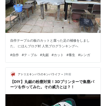
自作テーブルの板のカットと腐った足の補修をしまし
た。 にほんブログ村 人気ブログランキングへ
#
自作
#
テ－ブル
#
丸鋸
#
カット
#
養生
#
レンガ
•
アトリエキンパラのキンパライフ
2年前
【DIY】丸鋸の粉塵対策！3Dプリンターで集塵パ
ーツを作ってみた。その威力とは？！