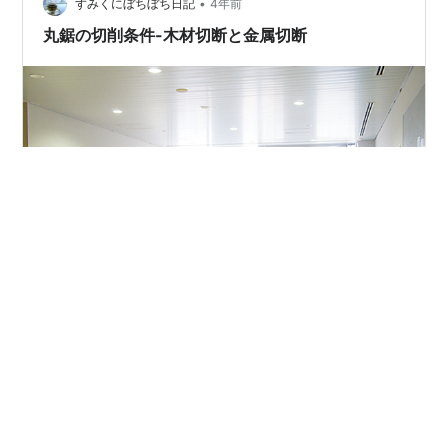
•
き勝手なことを言っていたらスッキリして回復 してきま
すみくにぼちぼち日記
4年前
した。コメント下さった方ありがとうございました、も
丸鋸の切削条件-木材切断と金属切断
う大丈夫です。 【ネタが無いので……
加工には様々な種類がありますが、その中で切る・削
る・穴をあけるという加工を切削加工と呼びます。 この
記事では、主要な切削加工の一つ「丸鋸切断」の切削条
件をご紹介します。 丸鋸の切削条件-木材切断と金属切断