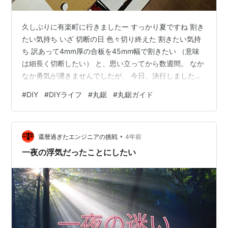
久しぶりに有楽町に行きましたー すっかり夏ですね 割き
たい気持ち いざ 切断の日 色々切り終えた 割きたい気持
ち 訳あって4mm厚の合板を45mm幅で割きたい （意味
は細長く切断したい） と、思い立ってから数週間。 なか
なか勇気が湧きませんでしたが、 今日、決行しました。
丸鋸を手に入れてから、 いろいろ太い木材は散々カット
#
DIY
#
DIYライフ
#
丸鋸
#
丸鋸ガイド
してきましたが、 そもそも薄い合板を真っ直ぐに切るの
は素人には難しい部類だと思います。 ひとつは切り終わ
りにちょっとしたハードルがあります。 私の体験では、
•
ガイドを使っても、切り終わりはそのガイドから逃げや
還暦過ぎたエンジニアの挑戦
4年前
すい（離れやすい） もたもた切り終わろうとすると、材
一夜の浮気だったことにしたい
料が裂ける か…