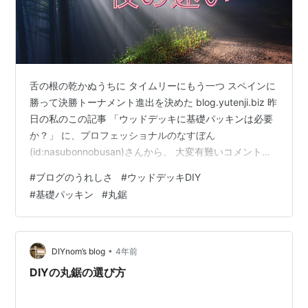
舌の根の乾かぬうちに タイムリーにもう一つ スペインに
勝って決勝トーナメント進出を決めた blog.yutenji.biz 昨
日の私のこの記事 「ウッドデッキに基礎パッキンは必要
か？」 に、プロフェッショナルのなすぼん
(id:nasubonnobusan)さんから、 大変有難いコメントを
いただきました。 原文のまま紹介させてください 束石と
#
ブログのうれしさ
#
ウッドデッキDIY
柱の間に基礎パッキンを使う（必要がある）かという疑
#
基礎パッキン
#
丸鋸
問に 檜なら使わなくても良いと思います。 檜自体が虫を
寄せないので。 住宅の基礎パッキンは白ありもそこで止
まるから上がってきません。 木は木口（切り口）が水を
吸いやすいので腐らないようにキシラデコールなどの…
•
DIYnom’s blog
4年前
DIYの丸鋸の選び方