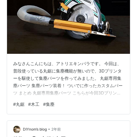
みなさんこんにちは、アトリエキンパラです。 今回は、
普段使っている丸鋸に集塵機能が無いので、3Dプリンタ
ーを駆使して集塵パーツを作ってみました。 丸鋸専用集
塵パーツ 集塵パーツ装着！ ついでに作ったカスタムパー
ツ まとめ 丸鋸専用集塵パーツ こちらが今回3Dプリンタ
ーで作った集塵パーツです。 筒状のシンプルな形状で、
#
丸鋸
#
木工
#
集塵
後ろ側に集塵ホースが差し込めるように工夫してみまし
た。 色はかっこいいゴールドです。 おすすめのフィラメ
ントはこちら→ https://amzn.to/3KuwwXE 集塵パーツ装
•
着！ さっそく集塵パーツを取り付けて粉塵の様子を確認
DIYnom’s blog
2年前
します。 使用した丸鋸はこちら→https://a…