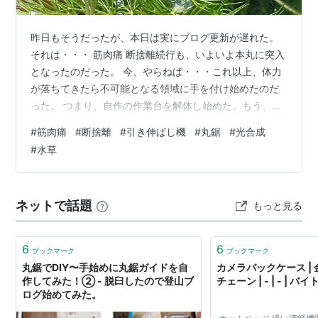
昨日もそうだったが、本日は実にブログ更新が遅れた。
それは・・・ 筋肉痛 断捨離続行も、いよいよ本丸に突入
となったのだった。 今、やらねば・・・これ以上、体力
が落ちてきたら不可能となる領域に手を付け始めたのだ
った。 つまり、自作の作業台を解体し始めた。もう、こ
れを使うようなコトも無いだろうと思ったから。それ
#
筋肉痛
#
断捨離
#
引き伸ばし機
#
丸鋸
#
光合成
で、コレが自作だけにガッチリと作った為に、他人様に
#
水草
撤去を依頼したら・・・殆どワケの分からぬ構造に難儀
してしまうと思うのだった。やっぱり、自作のモノは本
人が解体するのが一番ヨロシ！ まあ・・・4×5の引き伸
ネットで話題
もっと見る
ばし機（大型カメラで撮影したフィルムからプリントす
る装置）を乗せる為に作ったので、異常な…
6
6
ブックマーク
ブックマーク
丸鋸でDIY〜手始めに丸鋸ガイドを自
カメラバックケース | 
作してみた！② - 脱臼したので登山ブ
チェーン | - | - |
ログ始めてみた。