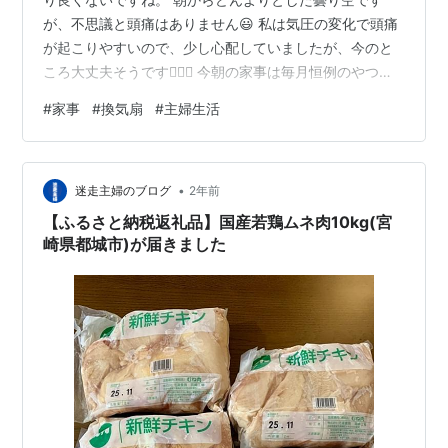
が、不思議と頭痛はありません😃 私は気圧の変化で頭痛
が起こりやすいので、少し心配していましたが、今のと
ころ大丈夫そうです🙆🏻‍♀️ 今朝の家事は毎月恒例のやつ。
換気扇カバーの交換。私のお気に入りはコレ💁🏻‍♀️ トップ
#
家事
#
換気扇
#
主婦生活
バリューの換気扇カバー トップバリュー(イオン)の換気
扇カバー 198円(税込) 両サイドにバネをかけるだけで簡
単に交換できるはずなのですが、月に1度の作業ながら、
•
なんだかめんどくさいなと感じます。 でも、やらなけれ
迷走主婦のブログ
2年前
ばなりません。しぶしぶではありますが、やらなくては
【ふるさと納税返礼品】国産若鶏ムネ肉10kg(宮
いけません。 …
崎県都城市)が届きました