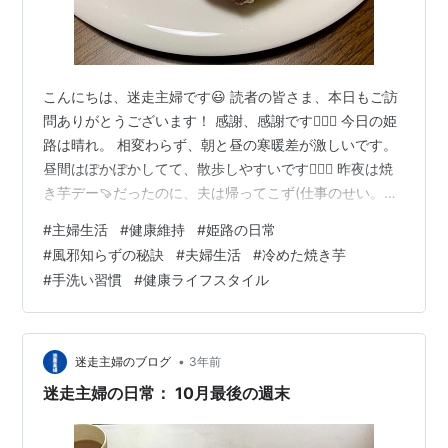
こんにちは、迷走主婦です😃 読者の皆さま、本日もご訪
問ありがとうございます！ 感謝、感謝です🙇🏻‍♀️ 今日の姫
路は晴れ。 相変わらず、朝と昼の寒暖差が激しいです。
昼間はぽかぽかしてて、散歩しやすいです🚶🏻‍♀️ 昨夜は焼
き芋デー🍠だったのに、夫は帰ってこず(仕事のせい。い
や、会社のせい。いやいや、世の中のせいかも…🤛) 夫婦
#
主婦生活
#
健康維持
#
姫路の日常
で晩ごはんのはずが、深夜メシになってしまいました。
#
風邪知らずの秘訣
#
夫婦生活
#
冷めた焼き芋
残念。 冷めきった焼き芋ちゃん😭いい匂いはどこへや
#
手洗い習慣
#
健康ライフスタイル
ら〜 自慢じゃないけど、自慢です♪♪♪ わたし風邪ひいた
ことないです。インフルエンザになったこともないで
す。 インフルエンザ予防ワクチンも、打ったことないで
す。 これ、…
•
迷走主婦のブログ
3年前
迷走主婦の日常： 10月最後の週末