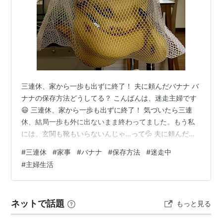
三連休、家から一歩も出ずに終了！ 夫に頼んだバナナ バ
ナナの保存方法どうしてる？ こんばんは、迷走主婦です
😃 三連休、家から一歩も出ずに終了！ 気づいたら三連
休、結局一歩も外に出ないまま終わってました。もう私
には、玄関も靴もいらないんじゃ…って💦 夫に頼んだバ
ナナ さすがに冷蔵庫に食材がなくなったので、夫に買い
#
三連休
#
家事
#
バナナ
#
保存方法
#
迷走中
物を頼みました🛒 お願いしたのはバナナと舞茸、茹でう
#
主婦生活
どん。合計580円也。 バナナがいっぱいあったみたい
で、夫が迷って写真を送ってきたので、「2割引きのやつ
にして！」ってお願いしました🍌 でも、ここからさらに
ネットで話題
もっと見る
迷う展開に。 2割引きバナナをカゴに入れたら、なんと4
割引きのバナナが出てきたら…