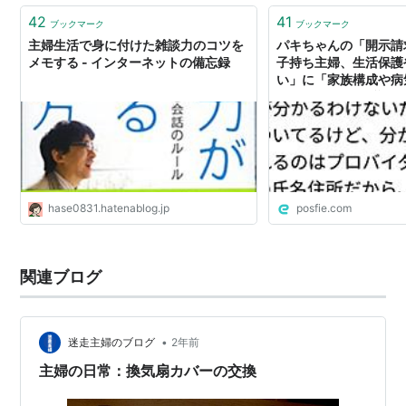
42
41
ブックマーク
ブックマーク
主婦生活で身に付けた雑談力のコツを
パキちゃんの「開示請
メモする - インターネットの備忘録
子持ち主婦、生活保護
い」に「家族構成や病
ないだろ」って反論つ
かるよ。開示されるの
約してる人の氏名住所
テップは弁護士が住民
「さーてこの家の誰が
な〜」なのよ
hase0831.hatenablog.jp
posfie.com
関連ブログ
•
迷走主婦のブログ
2年前
主婦の日常：換気扇カバーの交換