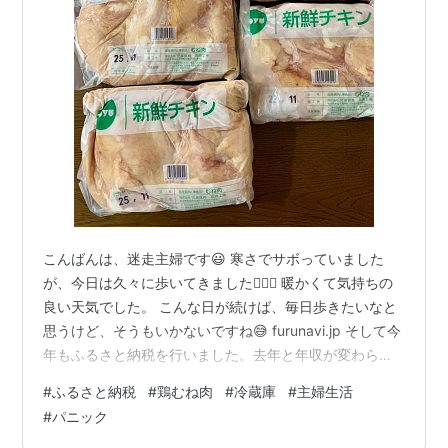
こんばんは、迷走主婦です😃 寒さでサボっていました
が、今日は久々に歩いてきました🚶🏻‍♀️ 暖かくて気持ちの
良い天気でした。 こんな日が続けば、毎日歩きたいなと
思うけど、そうもいかないですね😅 furunavi.jp そして今
年もふるさと納税を行いました。去年と年収が変わらな
いと仮定して、たぶん、納税限度額は8万3,000円くら
#
ふるさと納税
#
鶏むね肉
#
冷蔵庫
#
主婦生活
い。 さっそく１月に寄附したやつの返礼品が届きました♪
#
パニック
こちら💁🏻‍♀️ 寄附金額 16,000円 鶏むね肉 10kg 2キロず