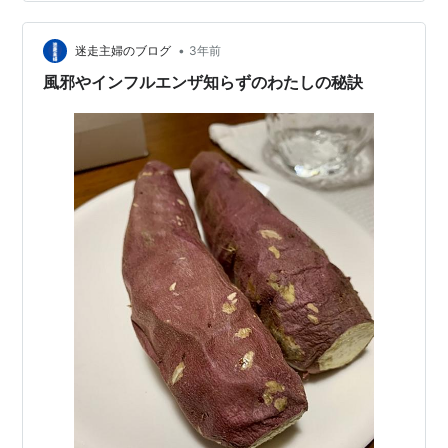
つ、5パックです。10kgはさすがに重いので、夫が玄関
で受け取って、キッチンまで運んでくれました。 夫よ、
サンキュー✌️ 冷蔵庫で解凍して、小分…
•
迷走主婦のブログ
3年前
風邪やインフルエンザ知らずのわたしの秘訣