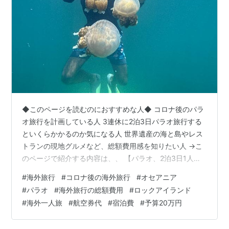
◆このページを読むのにおすすめな人◆ コロナ後のパラ
オ旅行を計画している人 3連休に2泊3日パラオ旅行する
といくらかかるのか気になる人 世界遺産の海と島やレス
トランの現地グルメなど、総額費用感を知りたい人 →こ
のページで紹介する内容は、、 【パラオ、2泊3日1人旅
をした総額費用の内訳】 【実録】パラオ旅行の費用は？
#
海外旅行
#
コロナ後の海外旅行
#
オセアニア
2泊3日1人旅で世界遺産ロックアイランド観光した予算総
#
パラオ
#
海外旅行の総額費用
#
ロックアイランド
額 航空券代・宿泊費・食費・通信費・交通費・観光費な
#
海外一人旅
#
航空券代
#
宿泊費
#
予算20万円
ど実費公開