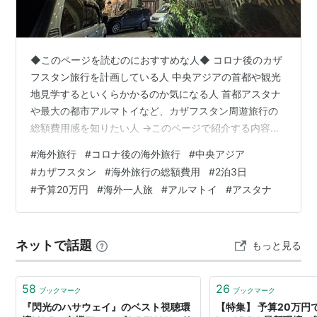
◆このページを読むのにおすすめな人◆ コロナ後のカザ
フスタン旅行を計画している人 中央アジアの首都や観光
地見学するといくらかかるのか気になる人 首都アスタナ
や最大の都市アルマトイなど、カザフスタン周遊旅行の
総額費用感を知りたい人 →このページで紹介する内容
は、、 【カザフスタンで、2泊3日1人旅をした総額費用
#
海外旅行
#
コロナ後の海外旅行
#
中央アジア
の内訳】 【実録】カザフスタン旅行の費用は？2泊3日1
#
カザフスタン
#
海外旅行の総額費用
#
2泊3日
人旅アルマトイ・アスタナ観光の予算総額 航空券代・宿
#
予算20万円
#
海外一人旅
#
アルマトイ
#
アスタナ
泊費・食費・通信費・交通費・観光費など実費公開
ネットで話題
もっと見る
58
26
ブックマーク
ブックマーク
『閃光のハサウェイ』のベスト視聴環
【特集】 予算20万円