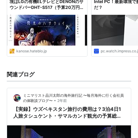
境はLGの有機ELテレビとDENONのサ
Intel PC！最新環
ウンドバーDHT-S517（予算20万円以
だ？
内） - ARTIFACT@はてブロ
kanose.hateblo.jp
pc.watch.impress.co.
関連ブログ
ミニマリスト品川太郎の海外旅行記 〜毎月海外に行く会社員
•
の体験談ブログ〜
2年前
【実録】ウズベキスタン旅行の費用は？3泊4日1
人旅タシュケント・サマルカンド観光の予算総額
航空券代・宿泊費・食費・通信費・交通費・観光
費など実費公開