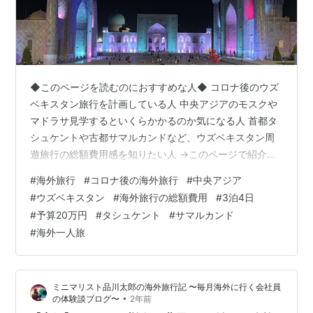
◆このページを読むのにおすすめな人◆ コロナ後のウズ
ベキスタン旅行を計画している人 中央アジアのモスクや
マドラサ見学するといくらかかるのか気になる人 首都タ
シュケントや古都サマルカンドなど、ウズベキスタン周
遊旅行の総額費用感を知りたい人 →このページで紹介す
る内容は、、 【ウズベキスタンで、3泊4日1人旅をした
#
海外旅行
#
コロナ後の海外旅行
#
中央アジア
総額費用の内訳】 【実録】ウズベキスタン旅行の費用
#
ウズベキスタン
#
海外旅行の総額費用
#
3泊4日
は？3泊4日1人旅タシュケント・サマルカンド観光の予算
#
予算20万円
#
タシュケント
#
サマルカンド
総額 航空券代・宿泊費・食費・通信費・交通費・観光費
#
海外一人旅
など実費公開
ミニマリスト品川太郎の海外旅行記 〜毎月海外に行く会社員
•
の体験談ブログ〜
2年前