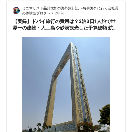
ミニマリスト品川太郎の海外旅行記 〜毎月海外に行く会社員
•
の体験談ブログ〜
2年前
【実録】ドバイ旅行の費用は？2泊3日1人旅で世
界一の建物・人工島や砂漠観光した予算総額 航空
券代・宿泊費・食費・通信費・交通費・観光費な
ど実費公開