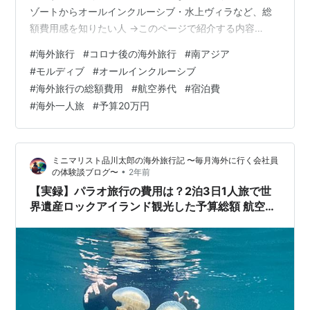
ゾートからオールインクルーシブ・水上ヴィラなど、総
額費用感を知りたい人 →このページで紹介する内容
は、、 【モルディブ、2泊3日1人旅をした総額費用の内
#
海外旅行
#
コロナ後の海外旅行
#
南アジア
訳】 【実録】モルディブ旅行の費用は？2泊3日1人旅で
#
モルディブ
#
オールインクルーシブ
格安オールインクルーシブ体験した予算総額 航空券代・
#
海外旅行の総額費用
#
航空券代
#
宿泊費
宿泊費・食費・通信費・交通費・観光費など実費公開
#
海外一人旅
#
予算20万円
ミニマリスト品川太郎の海外旅行記 〜毎月海外に行く会社員
•
の体験談ブログ〜
2年前
【実録】パラオ旅行の費用は？2泊3日1人旅で世
界遺産ロックアイランド観光した予算総額 航空券
代・宿泊費・食費・通信費・交通費・観光費など
実費公開