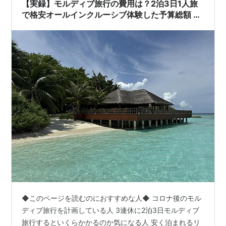
【実録】モルディブ旅行の費用は？2泊3日1人旅
で格安オールインクルーシブ体験した予算総額 航
空券代・宿泊費・食費・通信費・交通費・観光費
など実費公開
◆このページを読むのにおすすめな人◆ コロナ後のモル
ディブ旅行を計画している人 3連休に2泊3日モルディブ
旅行するといくらかかるのか気になる人 安く泊まれるリ