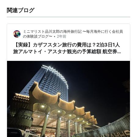
関連ブログ
ミニマリスト品川太郎の海外旅行記 〜毎月海外に行く会社員
•
の体験談ブログ〜
2年前
【実録】カザフスタン旅行の費用は？2泊3日1人
旅アルマトイ・アスタナ観光の予算総額 航空券
代・宿泊費・食費・通信費・交通費・観光費など
実費公開