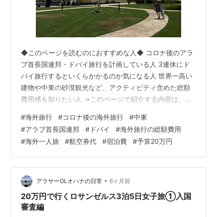
◆このページを読むのにおすすめな人◆ コロナ後のアラ
ブ首長国連邦・ドバイ旅行を計画している人 3連休にド
バイ旅行するといくらかかるのか気になる人 世界一高い
建物や中東の砂漠観光など、アクティビティ含めた総額
費用感を知りたい人 →このページで紹介する内容は、、
【ドバイ、2泊3日1人旅をした総額費用の内訳】 【実
#
海外旅行
#
コロナ後の海外旅行
#
中東
録】ドバイ旅行の費用は？2泊3日1人旅で世界一の建物・
#
アラブ首長国連邦
#
ドバイ
#
海外旅行の総額費用
人工島や砂漠観光した予算総額 航空券代・宿泊費・食
#
海外一人旅
#
航空券代
#
宿泊費
#
予算20万円
費・通信費・交通費・観光費など実費公開
•
アラサーOLオハナの日常
6ヶ月前
20万円で行くロサンゼルス3泊5日女子旅①入国
審査編