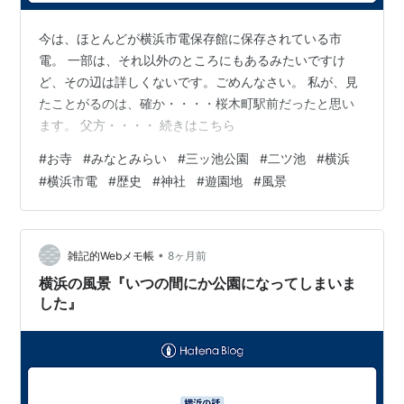
今は、ほとんどが横浜市電保存館に保存されている市
電。 一部は、それ以外のところにもあるみたいですけ
ど、その辺は詳しくないです。ごめんなさい。 私が、見
たことがるのは、確か・・・・桜木町駅前だったと思い
ます。 父方・・・・ 続きはこちら
#
お寺
#
みなとみらい
#
三ッ池公園
#
二ツ池
#
横浜
#
横浜市電
#
歴史
#
神社
#
遊園地
#
風景
•
雑記的Webメモ帳
8ヶ月前
横浜の風景『いつの間にか公園になってしまいま
した』