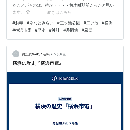
たことがるのは、確か・・・・桜木町駅前だったと思い
ます。 父・・・・ 続きはこちら
#
お寺
#
みなとみらい
#
三ッ池公園
#
二ツ池
#
横浜
#
横浜市電
#
歴史
#
神社
#
遊園地
#
風景
•
雑記的Webメモ帳
5ヶ月前
横浜の歴史『横浜市電』