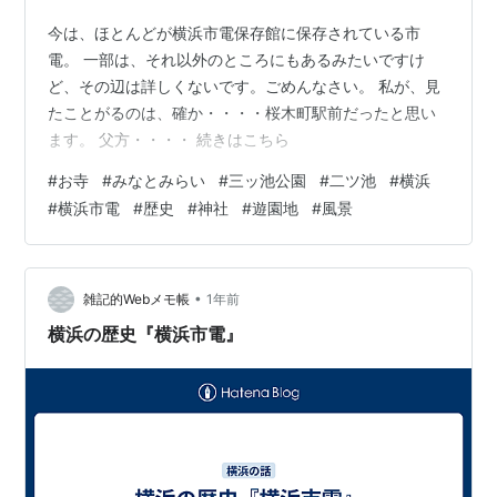
今は、ほとんどが横浜市電保存館に保存されている市
電。 一部は、それ以外のところにもあるみたいですけ
ど、その辺は詳しくないです。ごめんなさい。 私が、見
たことがるのは、確か・・・・桜木町駅前だったと思い
ます。 父方・・・・ 続きはこちら
#
お寺
#
みなとみらい
#
三ッ池公園
#
二ツ池
#
横浜
#
横浜市電
#
歴史
#
神社
#
遊園地
#
風景
•
雑記的Webメモ帳
1年前
横浜の歴史『横浜市電』