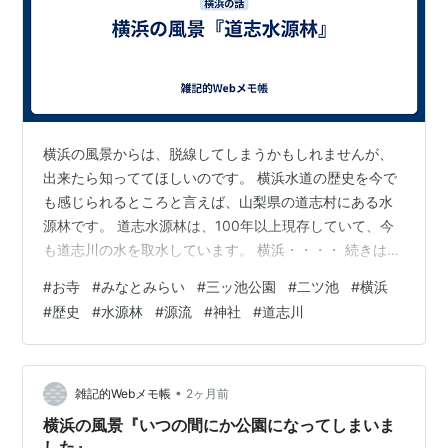
横浜の風景からは、脱線してしまうかもしれませんが、
出来たら知っててほしいのです。 横浜水道の歴史を今で
も感じられるところと言えば、山梨県の道志村にある水
源林です。 道志水源林は、100年以上現存していて、今
も道志川の水を取水しています。 横浜・・・・ 続きはこ
ちら
#
お寺
#
みなとみらい
#
三ッ池公園
#
二ツ池
#
横浜
#
歴史
#
水源林
#
源流
#
神社
#
道志川
•
雑記的Webメモ帳
2ヶ月前
横浜の風景『いつの間にか公園になってしまいま
した』