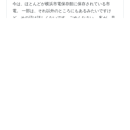
今は、ほとんどが横浜市電保存館に保存されている市
電。 一部は、それ以外のところにもあるみたいですけ
ど、その辺は詳しくないです。ごめんなさい。 私が、見
たことがるのは、確か・・・・桜木町駅前だったと思い
ます。 父方・・・・ 続きはこちら
#
お寺
#
みなとみらい
#
三ッ池公園
#
二ツ池
#
横浜
#
横浜市電
#
歴史
#
神社
#
遊園地
#
風景
•
雑記的Webメモ帳
2年前
横浜の歴史『横浜市電』
今は、ほとんどが横浜市電保存館に保存されている市
電。 一部は、それ以外のところにもあるみたいですけ
ど、その辺は詳しくないです。ごめんなさい。 私が、見
たことがるのは、確か・・・・桜木町駅前だったと思い
ます。 父方・・・・ 続きはこちら