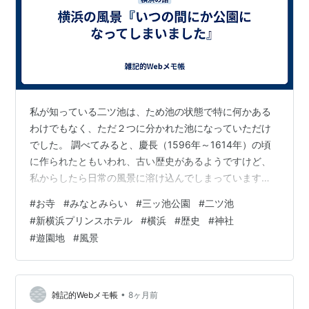
私が知っている二ツ池は、ため池の状態で特に何かある
わけでもなく、ただ２つに分かれた池になっていただけ
でした。 調べてみると、慶長（1596年～1614年）の頃
に作られたともいわれ、古い歴史があるようですけど、
私からしたら日常の風景に溶け込んでしまっています。
釣りをする人やボートのラジコンをする人など、あまり
#
お寺
#
みなとみらい
#
三ッ池公園
#
二ツ池
いい景色ではなかったです。 それ・・・・ 続きはこちら
#
新横浜プリンスホテル
#
横浜
#
歴史
#
神社
#
遊園地
#
風景
•
雑記的Webメモ帳
8ヶ月前