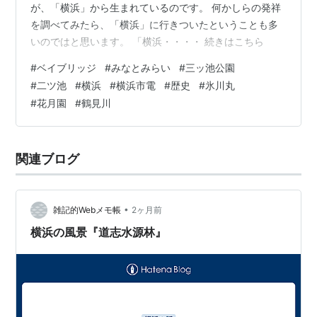
が、「横浜」から生まれているのです。 何かしらの発祥
を調べてみたら、「横浜」に行きついたということも多
いのではと思います。 「横浜・・・・ 続きはこちら
#
ベイブリッジ
#
みなとみらい
#
三ッ池公園
#
二ツ池
#
横浜
#
横浜市電
#
歴史
#
氷川丸
#
花月園
#
鶴見川
関連ブログ
•
雑記的Webメモ帳
2ヶ月前
横浜の風景『道志水源林』