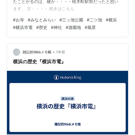
たことがるのは、確か・・・・桜木町駅前だったと思い
ます。 父・・・・ 続きはこちら
#
お寺
#
みなとみらい
#
三ッ池公園
#
二ツ池
#
横浜
#
横浜市電
#
歴史
#
神社
#
遊園地
#
風景
•
雑記的Webメモ帳
1年前
横浜の歴史『横浜市電』