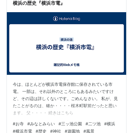
横浜の歴史『横浜市電』
今は、ほとんどが横浜市電保存館に保存されている市
電。 一部は、それ以外のところにもあるみたいですけ
ど、その辺は詳しくないです。ごめんなさい。 私が、見
たことがるのは、確か・・・・桜木町駅前だったと思い
ます。 父・・・・ 続きはこちら
#
お寺
#
みなとみらい
#
三ッ池公園
#
二ツ池
#
横浜
#
横浜市電
#
歴史
#
神社
#
遊園地
#
風景