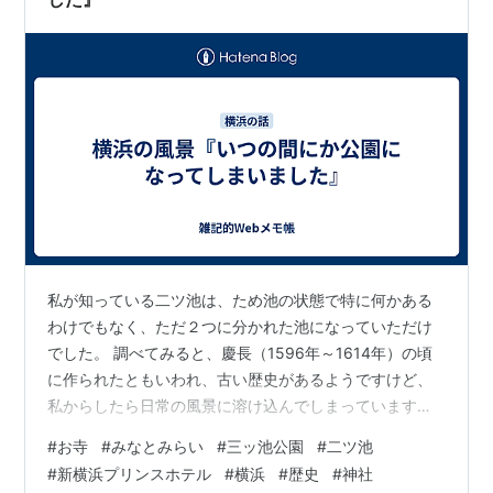
私が知っている二ツ池は、ため池の状態で特に何かある
わけでもなく、ただ２つに分かれた池になっていただけ
でした。 調べてみると、慶長（1596年～1614年）の頃
に作られたともいわれ、古い歴史があるようですけど、
私からしたら日常の風景に溶け込んでしまっています。
釣りをする人やボートのラジコンをする人など、あまり
#
お寺
#
みなとみらい
#
三ッ池公園
#
二ツ池
いい景色ではなかったです。 それ・・・・ 続きはこちら
#
新横浜プリンスホテル
#
横浜
#
歴史
#
神社