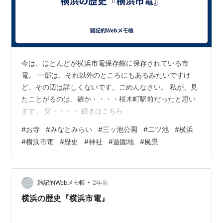
今は、ほとんどが横浜市電保存館に保存されている市
電。 一部は、それ以外のところにもあるみたいですけ
ど、その辺は詳しくないです。ごめんなさい。 私が、見
たことがるのは、確か・・・・桜木町駅前だったと思い
ます。 父・・・・ 続きはこちら
#
お寺
#
みなとみらい
#
三ッ池公園
#
二ツ池
#
横浜
#
横浜市電
#
歴史
#
神社
#
遊園地
#
風景
•
雑記的Webメモ帳
2年前
横浜の歴史『横浜市電』