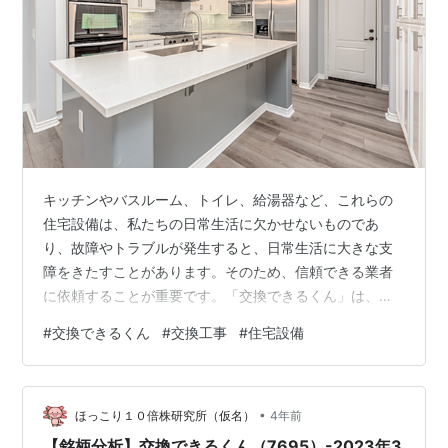
キッチンやバスルーム、トイレ、給湯器など、これらの
住宅設備は、私たちの日常生活に欠かせないものであ
り、故障やトラブルが発生すると、日常生活に大きな支
障をきたすことがあります。そのため、信頼できる業者
に依頼することが重要です。「交換できるくん」は、顧
客満足度を最優先に考え、スムーズな対応とトラブル解
#
交換できるくん
#
交換工事
#
住宅設備
決に力を入れています。本記事では、「交換できるく
ん」の交換工事サービスや苦情・トラブル対応について
詳しく紹介します。 ■交換できるくんとは？ 交換できる
•
くんは、住宅設備の交換工事を専門に行う企業で、見積
ほっこり１０倍株研究所（仮名）
4年前
もりから注文までをインターネットで完結できるサービ
【銘柄分析】交換できるくん（7695）-2023年3