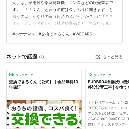
ん」は、給湯器や浴室乾燥機、コンロなどの販売業者で
す。「＊＊くん」と言う名前は久しぶりに聞きます。と
言うのは、かなりの昔（何時の頃だったか？）に「＊＊
くん」という名前が、会社名や商品名として流行りまし
た。ところが、昔の「＊＊くん」という名前は今では残
#
バナナマン
#
交換できるくん
#
WECARS
っていない。調べたことはないけど、「＊＊くん」とい
う名前は、TVや新聞などでも聞いたことは無い。こうい
う安易な名前を付けた会社名や商品は長続きしなかった
ネットで話題
もっと見る
と思う。 「バナナマン」のAgodaのテレビCMは無くな
った しばらく前まで、AgodaはTVネタになっていた。私
のブログでも書いています。 202…
99
12
ブックマーク
ブックマーク
交換できるくん【公式】｜全品無料10
EUDB904食器洗い
年保証
移設設置工事 | 交換
トイレリフォーム (6,442) 全
TOTO (3,741) ピュアレスト
アレストEX (412) ピュアレ
GG/GG-800 (499) GGA
(937) ネオレストワンデーリ