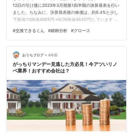
12日の引け後に2023年3月期第1四半期の決算発表を行い
ました。ちなみに、決算発表後の株価は、約6.4%と少し
下落(8/12終値4965円→9/26終値4645円)しています 本
記事では、交換できるくんの概要の紹介と決算資料のポ
#
交換できるくん
#
銘柄分析
#
グロース
イント、銘柄分析について、解説していきます。なお、
各所に用いた数値は2022年9月時点のものです。 ここが
ポイント 交換できるくんとは 会社概要 業績の推移 事業
•
概要 2023年3月期第1四半期決算資料を読み解く 会社予
おうちブログ
4年前
想に対する進捗率 銘柄分析 ファンダメン…
がっちりマンデー見逃した方必見！今アツいリノ
ベ業界！おすすめ会社は？