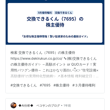
検索 交換できるくん（7695）の株主優待
https://www.dekirukun.co.jp/co/ 🔧(株)交換できるくん
の株主優待ガイド✨ ～高額ポイント or QUOカード！実
用性バツグン優待～ これはかなり面白い👇👉 “住宅設備×
高額優待”の実用特化型銘柄✨ 📌基本情報 権利確定日：3
月末日 単元株数：100株 優待回数：年1回 🎫株主優待の
#
交換できるくん
#
7695
#
株主優待
#
３月優待権利
内容 選べる優待👇 ① 自社ECサイトポイント② QUOカ
ード 👉 好きな方を選択できるのが強み✨ 💰株数ごとの
優待内容 🔹100株以上 👉 ① 3,000円分ポイント 🔹300
•
株以上 👉 ① 10,000円分ポイント👉 or ② 5,000…
◆AI分析◆ ペコサンのブログ
1年前