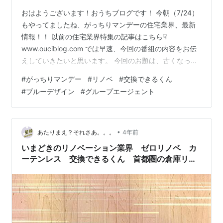
おはようございます！おうちブログです！ 今朝（7/24）
もやってましたね、がっちりマンデーの住宅業界、最新
情報！！ 以前の住宅業界特集の記事はこちら☟
www.ouciblog.com では早速、今回の番組の内容をお伝
えしていきたいと思います。 今回のお題は、古くなった
お家を新しくすること＝リノベーション、 略して《リノ
#
がっちりマンデー
#
リノベ
#
交換できるくん
ベ》特集です！ リノベーションは新築購入のあと何十年
#
ブルーデザイン
#
グループエージェント
か後には必要になる可能性が非常に高いので、 これから
家を買おうとしている方も知っていると良い内容かと思
います。 番組では4社取り上げられていましたが、家づ
くりに関わる3社を先にピックアップしました。☟ リノベ
•
あたりまえ？それさあ。。。
4年前
ーションに興味のあ…
いまどきのリノベーション業界 ゼロリノベ カ
ーテンレス 交換できるくん 首都圏の倉庫リノ
ベ【がっちりマンデー】7月24日