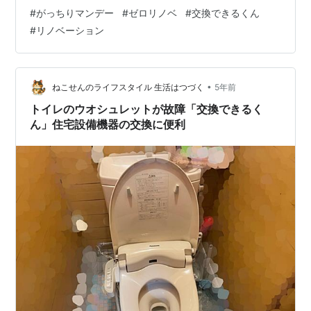
プ】首都圏の倉庫の活用法が変わった CM2の後で【家い
#
がっちりマンデー
#
ゼロリノベ
#
交換できるくん
ちば】 がっちりマンデー 今年も がっちり 頑張って～ に
#
リノベーション
ほんブログ村 にほんブログ村 テレビブログ へ ((#^^#)ー
☆ .•*¨*•.¸ ♫ .•*¨*•.¸ ♫ .•*¨*•.¸ その儲かりの秘密と
は？？ .•*¨*•.¸ ♫ .•*¨*•.¸ ♫ …
•
ねこせんのライフスタイル 生活はつづく
5年前
トイレのウオシュレットが故障「交換できるく
ん」住宅設備機器の交換に便利