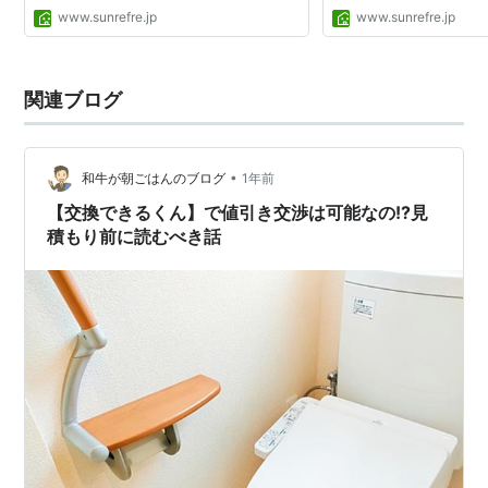
ストパル (215) パナソニッ
www.sunrefre.jp
www.sunrefre.jp
ノV (544) アラウーノL15
ラウーノS160 (28) 旧シ...
関連ブログ
•
和牛が朝ごはんのブログ
1年前
【交換できるくん】で値引き交渉は可能なの!?見
積もり前に読むべき話