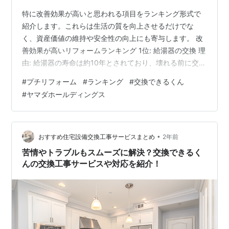
特に改善効果が高いと思われる項目をランキング形式で
紹介します。これらは生活の質を向上させるだけでな
く、資産価値の維持や安全性の向上にも寄与します。 改
善効果が高いリフォームランキング 1位: 給湯器の交換 理
由: 給湯器の寿命は約10年とされており、壊れる前に交換
することで突然の故障を防ぎます。最新型に交換するこ
#
プチリフォーム
#
ランキング
#
交換できるくん
とで、省エネ性能が向上し、光熱費削減にもつながりま
#
ヤマダホールディングス
す37。 費用目安: 約15万円～30万円（機種による）。 提
案: エコジョーズなどの省エネタイプへの交換がおすす
め。 2位: 外壁や屋根の塗装・防水工事 理由: 外壁や屋根
は10年程度で塗装や防水工事が必要です。これにより雨
•
おすすめ住宅設備交換工事サービスまとめ
2年前
漏りや劣化…
苦情やトラブルもスムーズに解決？交換できるく
んの交換工事サービスや対応を紹介！