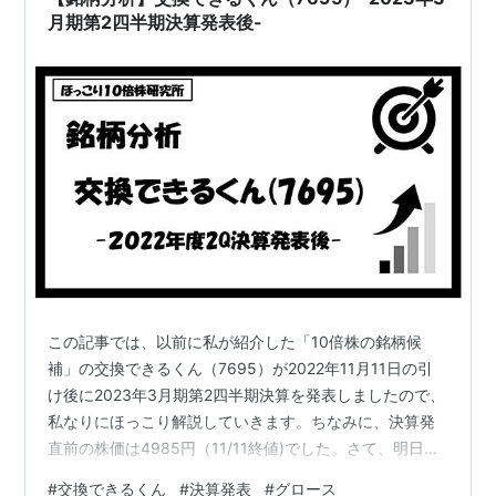
スを提供しています。給湯器、トイレ、コンロなどの
月期第2四半期決算発表後-
生…
この記事では、以前に私が紹介した「10倍株の銘柄候
補」の交換できるくん（7695）が2022年11月11日の引
け後に2023年3月期第2四半期決算を発表しましたので、
私なりにほっこり解説していきます。ちなみに、決算発
直前の株価は4985円（11/11終値)でした。さて、明日の
株価はどうなるでしょうか。 なお、各所に用いた数値は
#
交換できるくん
#
決算発表
#
グロース