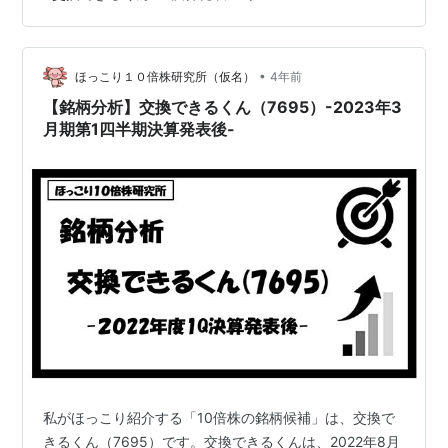
2022年11月時点のものです。 おさらい 2023年3月期第2
四半期決算資料を読み解く ポイント 会社予想に対する進
捗率 まとめ 【注意事項】 おさらい 交換できるくんに関
•
しては、以下の記事で銘柄分析をしています。どんな銘
ほっこり１０倍株研究所（仮名）
4年前
柄なのか詳しく知りたい方は以下の記事を参照してく…
【銘柄分析】交換できるくん（7695）-2023年3
月期第1四半期決算発表後-
私がほっこり紹介する「10倍株の銘柄候補」は、交換で
きるくん（7695）です。交換できるくんは、2022年8月