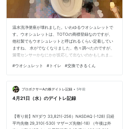
温水洗浄便座が壊れました。いわゆるウオシュレットで
す。ウオシュレットは、TOTOの商標登録なのですが、
他社製でもウオシュレットと呼ばれるくらい定着してい
ますね。 水がでなくなりました。色々調べたのですが、
漏電センサーかなにかが反応して出ないのかもしれませ
ん。 賃貸なんで管理会社に問い合わせたところ残置物な
#
ウオシュレット
#
トイレ
#
交換できるくん
ので、ご自由にどうぞということです。 やはりウオシュ
レットの無い生活は考えられないので、修理するなり買
い替えるなりすることにしました。 修理は出張料とかか
•
かるだろうし、明朗会計じゃなさそうだし、高い物じゃ
プロボクサーAの株デイトレ記録
5年前
ないので買い替えた方がいいなと思いました。 ウオシュ
4月21日（水）のデイトレ記録
レットは、通販でもホームセンターでも売…