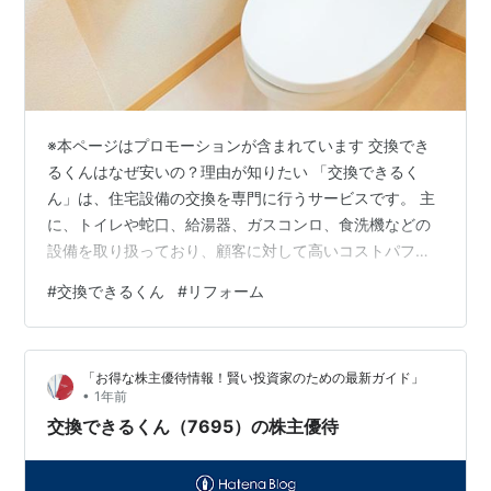
※本ページはプロモーションが含まれています 交換でき
るくんはなぜ安いの？理由が知りたい 「交換できるく
ん」は、住宅設備の交換を専門に行うサービスです。 主
に、トイレや蛇口、給湯器、ガスコンロ、食洗機などの
設備を取り扱っており、顧客に対して高いコストパフォ
ーマンスを提供しています。このサービスは、オンライ
#
交換できるくん
#
リフォーム
ン見積もりを通じて手軽に利用でき、スピーディーな対
応が特徴です。 この記事の目次 交換できるくんはなぜ安
いの？理由が知りたい 交換できるくんの苦情やトラブル
「お得な株主優待情報！賢い投資家のための最新ガイド」
など悪い口コミを見る前に 〇 住宅リフォーム業界の分類
•
1年前
と課題 〇 「交換できるくん」の革新と強み 〇 儲からな
交換できるくん（7695）の株主優待
いビジネスを儲かるビジネスに …