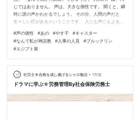
じではありません。 声は、大きな個性です。 聞くと、瞬
時に誰の声かわかるでしょう。 その分、人間の声だと
生々しい圧があるということです。 人にも声にもよると
ころ大ですが、、。 そこでの好みも変わってきているよ
#
声の個性
#
あの
#
やす子
#
キャスター
うです。 声そのものに関心をもたなくなって 視覚情報本
#
なんで私が神説教
#
人事の人見
#
ブルックリン
位が、さらに強まったのです。 ストレートに働きかけな
#
エジプト展
い声が好まれるようになった。 これと言えるものではな
いとも思うのですが。 最近では、 やす子さんとか、あの
ちゃんの声などに 感じます。 いや、感じられないと感じ
ます。 ブルックリン博…
•
社労士☆合格を成し遂げるシャロ勉法
1年前
ドラマに学ぶ☆労務管理By社会保険労務士