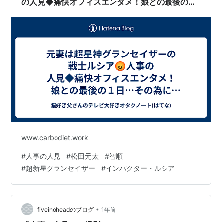
の人見◆痛快オフィスエンタメ！娘との最後の１
日…その為についた嘘 ＃０５
www.carbodiet.work
#
人事の人見
#
松田元太
#
智順
#
超新星グランセイザー
#
インパクター・ルシア
•
fiveinoheadのブログ
1年前