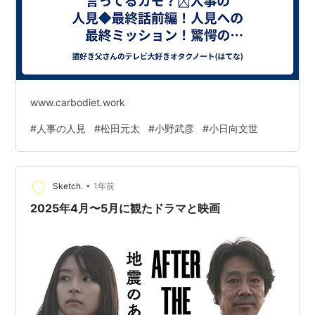
www.carbodiet.work
#
人事の人見
#
松田元太
#
小野武彦
#
小日向文世
•
Sketch.
1年前
2025年4月〜5月に観たドラマと映画