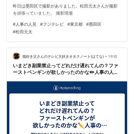
昨日は墨田区で撮影がありました。松田元太さんが撮影
を頑張っていました。 撮影現場
#
人事の人見
#
フジテレビ
#
東京都
#
墨田区
#
松田元太
•
猫好き父さんのテレビ大好きオタクノート(はてな)
1年前
いまどき副業禁止ってどれだけ遅れてんの？ファ
ーストペンギンが欲しかったのかな✏️人事の人見
◆痛快オフィスエンタメ！副業禁止で悩むＶＴｕ
ｂｅｒを救え ＃０３