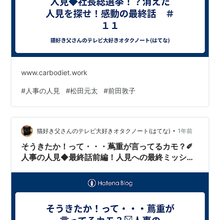
www.carbodiet.work
#
人事の人見
#
松田元太
#
前田敦子
•
猫好き父さんのテレビ大好きオタクノート(はてな)
1年前
そうきたか！って・・・蔦重が言ってるカモ？✐
人事の人見◆最終話前編！人見への最終ミッショ
ン！驚愕のラストシーン！ ＃１０