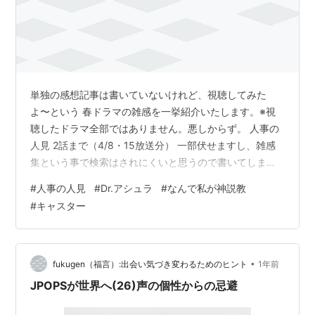
単独の感想記事は書いていないけれど、視聴してみた
よ〜という 春ドラマの雑感を一挙紹介いたします。※視
聴したドラマ全部ではありません。悪しからず。 人事の
人見 2話まで（4/8・15放送分） 一部伏せますし、雑感
集という事で検索はされにくいと思うので書いてしまう
とすると。 これはもう本当に好みの話でね…出演者のフ
#
人事の人見
#
Dr.アシュラ
#
なんで私が神説教
ァンの方には申し訳ないんですけど、 前田◯子さんの感
#
キャスター
情を出す時の演技が、 いつ見てもキンキントゲトゲして
いて苦手なんですよね…（汗） そして、苦手ではないけ
れど、 最近「ん？」と引っかかっているのは鈴木◯奈美
さんの演技で。 前クール「プライベートバンカー」に続
•
fukugen（福言）:出会い気づき変わるためのヒント
1年前
いてまたコテコテした感じか〜…
JPOPSが世界へ(26)声の個性からの忌避