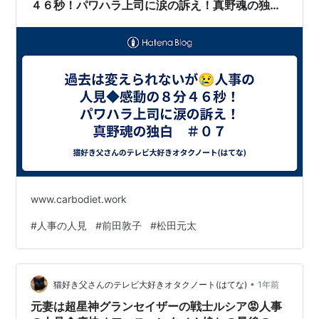
４６秒！パワハラ上司に涙の訴え！真野魂の独
白 ＃０７
www.carbodiet.work
#
人事の人見
#
前田敦子
#
松田元太
•
猫好き父さんのテレビ大好きオタクノート(はてな)
1年前
元妻は超星神グランセイザーの戦士ルシア😡人事