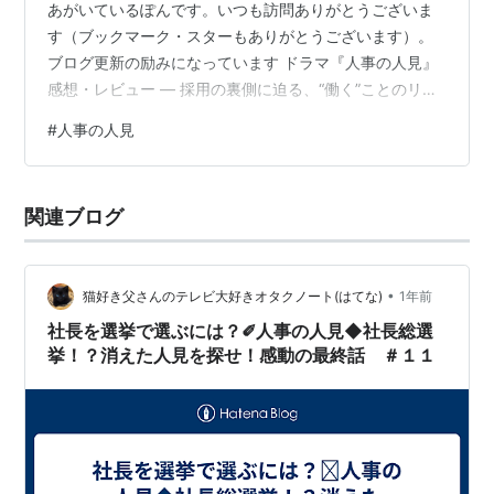
あがいているぽんです。いつも訪問ありがとうございま
す（ブックマーク・スターもありがとうございます）。
ブログ更新の励みになっています ドラマ『人事の人見』
感想・レビュー ― 採用の裏側に迫る、“働く”ことのリア
ルと温かさ ― はじめに ドラマ『人事の人見』は、企業
#
人事の人見
の人事部を舞台にした新しい切り口のヒューマンドラマ
です。主人公は、人事担当者として採用・面談・評価と
いった業務に日々向き合う中堅社員の人見佳織。彼女の
関連ブログ
視点を通じて、就活生や社員たちの人生と向き合いなが
ら、組織という大きな枠の中で何を大切にしていくのか
を丁寧に描いています。 一般的にあ…
•
猫好き父さんのテレビ大好きオタクノート(はてな)
1年前
社長を選挙で選ぶには？✐人事の人見◆社長総選
挙！？消えた人見を探せ！感動の最終話 ＃１１