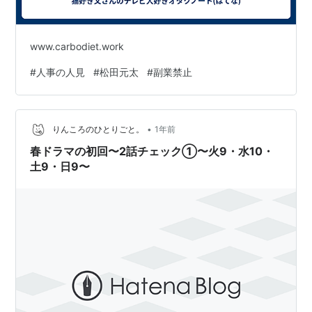
www.carbodiet.work
#
人事の人見
#
松田元太
#
副業禁止
•
りんころのひとりごと。
1年前
春ドラマの初回〜2話チェック①〜火9・水10・
土9・日9〜