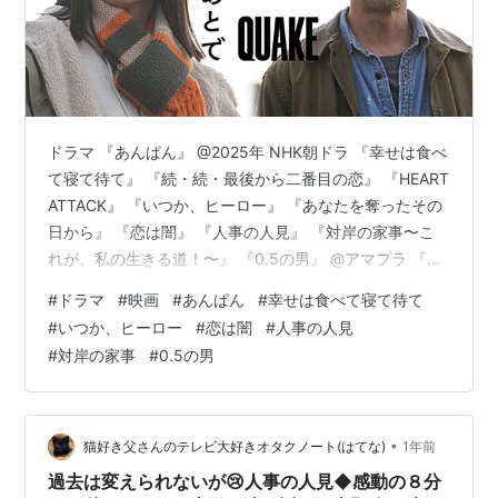
ドラマ 『あんぱん』 @2025年 NHK朝ドラ 『幸せは食べ
て寝て待て』 『続・続・最後から二番目の恋』 『HEART
ATTACK』 『いつか、ヒーロー』 『あなたを奪ったその
日から』 『恋は闇』 『人事の人見』 『対岸の家事〜こ
れが、私の生きる道！〜』 『0.5の男』 @アマプラ 『知
ってるワイフ』 韓ドラ／@アマプラ ▶︎途中まで観て離脱
#
ドラマ
#
映画
#
あんぱん
#
幸せは食べて寝て待て
した組 ：『魔物(마물)』『バレエ男子』『PJ〜航空救難
#
いつか、ヒーロー
#
恋は闇
#
人事の人見
団〜』『波うららかに、めおと日和』『Dr.アシュラ』
#
対岸の家事
#
0.5の男
『ミッドナイト屋台』『なんで私が神説教』 ▶︎『あんぱ
ん』 基本的に戦争を表現しているドラマ（や実際にあっ
た出来事の話）は、人間が酷く残酷になる…
•
猫好き父さんのテレビ大好きオタクノート(はてな)
1年前
過去は変えられないが😢人事の人見◆感動の８分