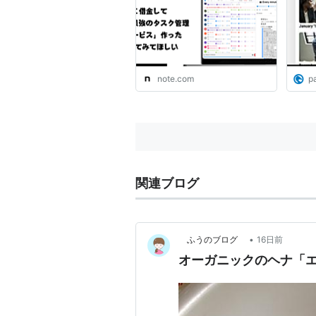
jMatsuzaki🔥
note.com
p
関連ブログ
•
ふうのブログ
16日前
オーガニックのヘナ「