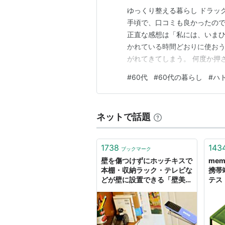
ゆっくり整える暮らし ドラッ
手頃で、口コミも良かったので
正直な感想は「私には、いまひ
かれている時間どおりに使おう
がれてきてしまう。 何度か押
は、ゆっくりパックを楽しむこ
#
60代
#
60代の暮らし
#
ハ
は私だけかもしれないが、顔全
感覚になった。 数分で「もう
ネットで話題
1738
143
ブックマーク
壁を傷つけずにホッチキスで
mem
本棚・収納ラック・テレビな
携帯
どが壁に設置できる「壁美
テス
人」を使ってみました
「P1
まし