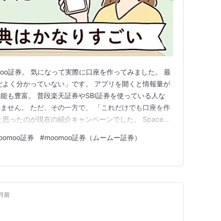
moo証券。 気になって実際に口座を作ってみました。 最
だよく分かっていない」です。 アプリを開くと情報量が
能も豊富。 普段楽天証券やSBI証券を使っている人な
ません。 ただ、その一方で、 「これだけでも口座を作
思ったのが現在の紹介キャンペーンでした。 SpaceX
ンペーン経由で口座開設し、条件を達成するとSpaceX
oomoo証券
#
moomoo証券（ムームー証券）
paceXは世界的に注目されている企業ですが、未上場企
月前