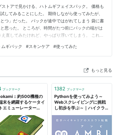
グストアで見かける、ハトムギフェイスパック。 価格も
試してみることにした。 期待しながら使ってみたが、
とつ」だった。 パックが途中ではがれてしまう 袋に書
と思った。 ところが、時間がたつ前にパックの端がは
さえ直してみたけれど、やっぱり浮いてしまう。 これで
とができなかった。 なんだか息苦しい感じがした これ
トムギパック
#
スキンケア
#
使ってみた
体を覆われると、 なんとなく肌が呼吸できないような
外したい」と思って…
もっと見る
4
1382
ブックマーク
ブックマーク
okami :: 約500機種の
Pythonを使ってみよう～
端末を網羅するケータイ
Webスクレイピングに挑戦
トエミューレーター
し初歩を学ぶ～｜ハイクラス
 Emulator」を使ってみ
転職・求人情報サイト アン
た
ビ（AMBI）