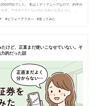
2000円位でした。 私はミディアムヘアなので、約半分
をそそぎ、マヨネーズくらいのとろみになるように。
化学物質を使用していないので、安心して使えます。 まれ
ナ
#
ビフォーアフタ―
#
使ってみた
いるらしいので（ごく少数の方みたいですが） 初めて
トはした方が良…
てみたけど、正直まだ使いこなせていない。そ
魅力的だった話