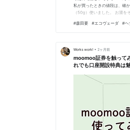
私が買ったときの値段は、確か
（50g）使いました。 お湯
100%オーガニック認証。 
#
森田要
#
エコヴェーダ
#
ヘ
に、植物アレルギーになる方も
使う方は、念のためパッチテス
•
Works work!
2ヶ月前
moomoo証券を触っ
れでも口座開設特典は