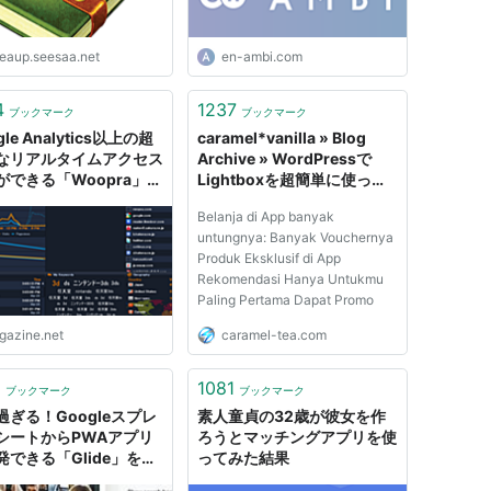
deaup.seesaa.net
en-ambi.com
4
1237
ブックマーク
ブックマーク
gle Analytics以上の超
caramel*vanilla » Blog
なリアルタイムアクセス
Archive » WordPressで
ができる「Woopra」を
Lightboxを超簡単に使って
に使ってみました
みる
Belanja di App banyak
untungnya: Banyak Vouchernya
Produk Eksklusif di App
Rekomendasi Hanya Untukmu
Paling Pertama Dapat Promo
igazine.net
caramel-tea.com
5
1081
ブックマーク
ブックマーク
過ぎる！Googleスプレ
素人童貞の32歳が彼女を作
シートからPWAアプリ
ろうとマッチングアプリを使
発できる「Glide」を使
ってみた結果
みた！ -