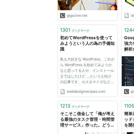
gigazine.net
i
1301
124
ブックマーク
初めてWordPressを使って
Goo
みようという人の為の予備知
強力
識
解析
試し
私も大好きな WordPress。これか
ら WordPress を始めてみようか
なと思ってる人や、インストール
まではしたけど ... という人向け
の記事です。カスタマイズなどに
ついての記事ではないので、いつ
webdesignrecipes.com
g
もの読者さん向きの記事ではない
かもしれません。 このブログ –
Webデザインレシピ、WordPress
1213
110
ブックマーク
というキーワードで訪問してく...
そこそこ借金して「俺が考え
簡単
る最強のタスク管理・時間管
ッド
理サービス」作った。どうか
を開
使ってみてほしい｜
って