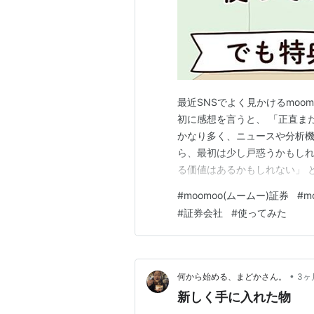
最近SNSでよく見かけるmoo
初に感想を言うと、 「正直ま
かなり多く、ニュースや分析機
ら、最初は少し戸惑うかもしれ
る価値はあるかもしれない」 と
関連の特典がもらえる 紹介キャ
#
moomoo(ムームー)証券
#
m
株の買付代金がもらえます。 S
#
証券会社
#
使ってみた
業なので普通はなかなか…
•
何から始める、まどかさん。
3ヶ
新しく手に入れた物