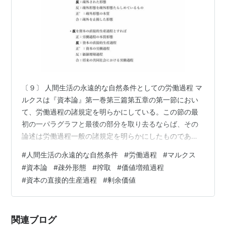
〔９〕 人間生活の永遠的な自然条件としての労働過程 マ
ルクスは『資本論』第一巻第三篇第五章の第一節におい
て、労働過程の諸規定を明らかにしている。この節の最
初の一パラグラフと最後の部分を取り去るならば、その
論述は労働過程一般の諸規定を明らかにしたものであ
る。 すなわち、資本の労働過程から歴史的＝階級的な規
#
人間生活の永遠的な自然条件
#
労働過程
#
マルクス
定性を捨象してつかみとられるところの労働過程の本質
#
資本論
#
疎外形態
#
搾取
#
価値増殖過程
形態・つまり人間社会の本質形態における労働過程・の
#
資本の直接的生産過程
#
剰余価値
諸規定がここで論じられているのである。 さらには、次
のようにいえる。 資本の直接的生産過程から歴史的＝階
級的な規定性を捨象する。こうすることによって、人間
関連ブログ
社会の本質形態における社会的生産過程、すな…