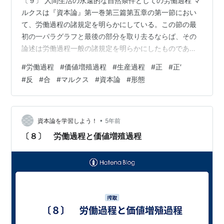
〔９〕 人間生活の永遠的な自然条件としての労働過程 マ
ルクスは『資本論』第一巻第三篇第五章の第一節におい
て、労働過程の諸規定を明らかにしている。この節の最
初の一パラグラフと最後の部分を取り去るならば、その
論述は労働過程一般の諸規定を明らかにしたものであ
る。 すなわち、資本の労働過程から歴史的＝階級的な規
#
労働過程
#
価値増殖過程
#
生産過程
#
正
#
正′
定性を捨象してつかみとられるところの労働過程の本質
#
反
#
合
#
マルクス
#
資本論
#
形態
形態・つまり人間社会の本質形態における労働過程・の
諸規定がここで論じられているのである。 さらには、次
のようにいえる。 資本の直接的生産過程から歴史的＝階
級的な規定性を捨象する。こうすることによって、人間
•
資本論を学習しよう！
5年前
社会の本質形態における社会的生産過程、すな…
〔８〕 労働過程と価値増殖過程