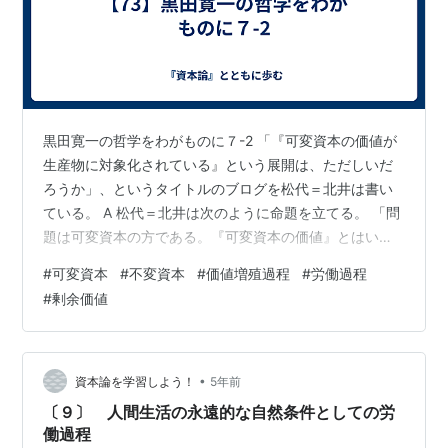
黒田寛一の哲学をわがものに７-2 「『可変資本の価値が
生産物に対象化されている』という展開は、ただしいだ
ろうか」、というタイトルのブログを松代＝北井は書い
ている。 A 松代＝北井は次のように命題を立てる。 「問
題は可変資本の方である。『可変資本の価値』とはいっ
たい何だろうか。直接的生産過程における生きた労働
#
可変資本
#
不変資本
#
価値増殖過程
#
労働過程
が、可変資本という規定をうけとるのである。生きた労
#
剰余価値
働は価値の創造そのものである。」 それを根拠にして 可
変資本の価値ということは肯定し、「この価値は、生産
物に対象化される、というような関係をなさない」とい
う。 しかし、可変資本は「価値の創造そのものだ」とい
•
資本論を学習しよう！
5年前
う理解だとしたらカテゴリーのあてはめ…
〔９〕 人間生活の永遠的な自然条件としての労
働過程