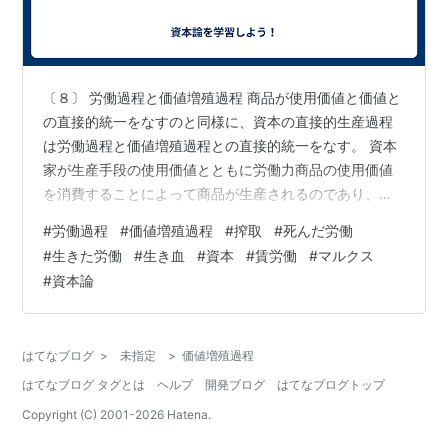
〔８〕 労働過程と価値増殖過程 商品が使用価値と価値と
の直接的統一をなすのと同様に、資本の直接的生産過程
は労働過程と価値増殖過程との直接的統一をなす。 資本
家が生産手段の使用価値とともに労働力商品の使用価値
を消費することによって商品が生産されるのであり、こ
の過程が資本の直接的生産過程である。これが「直接
#
労働過程
#
価値増殖過程
#
搾取
#
死んだ労働
的」という規定をうけたところの生産過程とされている
#
生きた労働
#
生き血
#
資本
#
賃労働
#
マルクス
のは、流通過程によって媒介されていない生産過程とい
#
資本論
う意味においてである。 この資本の直接的生産過程は二
つの角度から分析されなければならない。この過程を、
その技術的側面を明らかにする角度から分析するばあい
はてなブログ
>
未指定
>
価値増殖過程
には、それは労働過程と規定され、この側面は技…
はてなブログ タグとは
ヘルプ
開発ブログ
はてなブログトップ
Copyright (C) 2001-
2026
Hatena.