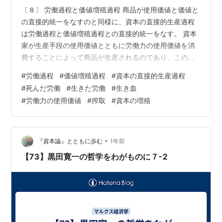
〔８〕 労働過程と価値増殖過程 商品が使用価値と価値と
の直接的統一をなすのと同様に、資本の直接的生産過程
は労働過程と価値増殖過程との直接的統一をなす。 資本
家が生産手段の使用価値とともに労働力の使用価値を消
費することによって商品が生産されるのであり、この過
程が資本の直接的生産過程である。これが「直接的」と
#
労働過程
#
価値増殖過程
#
資本の直接的生産過程
いう規定をうけたところの生産過程とされているのは、
#
死んだ労働
#
生きた労働
#
生き血
流通過程によって媒介されていない生産過程という意味
#
労働力の使用価値
#
搾取
#
資本の増殖
においてである。 この資本の直接的生産過程は二つの角
度から分析されなければならない。この過程を、その技
術的側面を明らかにする角度から分析するばあいには、
それは労働過程と規定され、この側面は技術学…
•
『資本論』とともに歩む
1年前
【73】黒田寛一の哲学をわがものに７-2