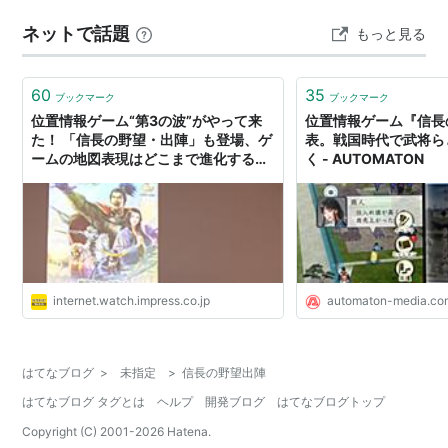
ネットで話題
もっと見る
60
35
ブックマーク
ブックマーク
位置情報ゲーム“第3の波”がやって来
位置情報ゲーム『信長
た！ 「信長の野望・出陣」も登場、ゲ
表。戦国時代で武将ら
ームの地図表現はどこまで進化する？
く - AUTOMATON
ユーザーコミュニティとの関係は？
【地図と位置情報】
internet.watch.impress.co.jp
automaton-media.co
はてなブログ
>
未指定
>
信長の野望出陣
はてなブログ タグとは
ヘルプ
開発ブログ
はてなブログトップ
Copyright (C) 2001-
2026
Hatena.