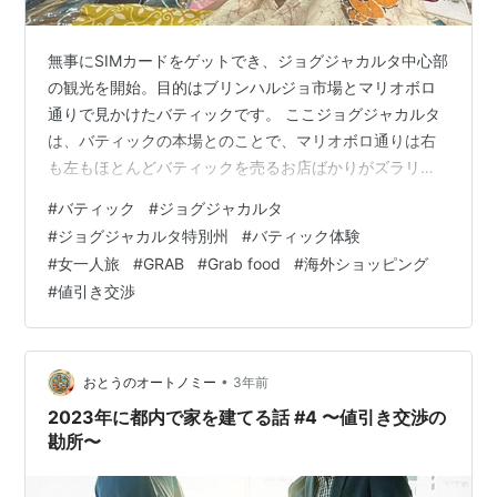
無事にSIMカードをゲットでき、ジョグジャカルタ中心部
の観光を開始。目的はブリンハルジョ市場とマリオボロ
通りで見かけたバティックです。 ここジョグジャカルタ
は、バティックの本場とのことで、マリオボロ通りは右
も左もほとんどバティックを売るお店ばかりがズラリと
並んでいます。 まずは観光名所でもあるブリンハルジョ
#
バティック
#
ジョグジャカルタ
市場へ。 恐ろしいほどのお店、品数で圧倒されながらも
#
ジョグジャカルタ特別州
#
バティック体験
値段チェックすると、安いものだと35,000ルピー（350
#
女一人旅
#
GRAB
#
Grab food
#
海外ショッピング
円）からワンピースやらパンツやらを売っていました。
#
値引き交渉
キャッシュのみ、試着は難しいです。 記念にここで１品
買おうと決めていたので、直感で良いと思ったお店で、
ワンピースとパンツを見せてもら…
•
おとうのオートノミー
3年前
2023年に都内で家を建てる話 #4 〜値引き交渉の
勘所〜