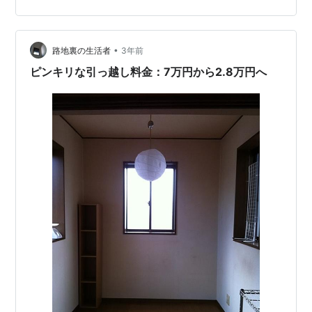
買付を入れる仲介業者は、お世話になった、とか、表面
上の知識ではなく、ドライに元付けを探すべきと思いま
す。 とはいえ我々の場合は元付業者の探し方が分から
•
路地裏の生活者
3年前
ず、土地に建っていた看板で判断…
ピンキリな引っ越し料金：7万円から2.8万円へ