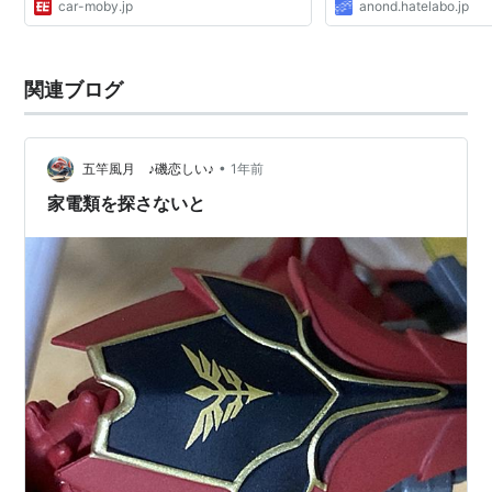
car-moby.jp
anond.hatelabo.jp
関連ブログ
•
五竿風月 ♪磯恋しい♪
1年前
家電類を探さないと