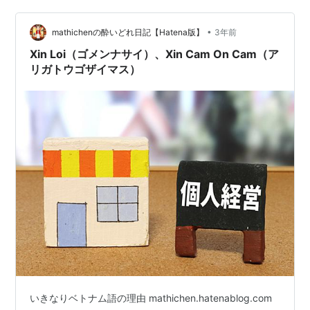
ットがあると聞くので不安だ」 私も、「今後は子育てに
•
もお金がかかるので、少しでもお得に建てたい！」と考
mathichenの酔いどれ日記【Hatena版】
3年前
えて、値引き交渉をするかどうかとても悩みました。で
Xin Loi（ゴメンナサイ）、Xin Cam On Cam（ア
すが最終的に、値引き交渉は一切しない方針に…
リガトウゴザイマス）
いきなりベトナム語の理由 mathichen.hatenablog.com