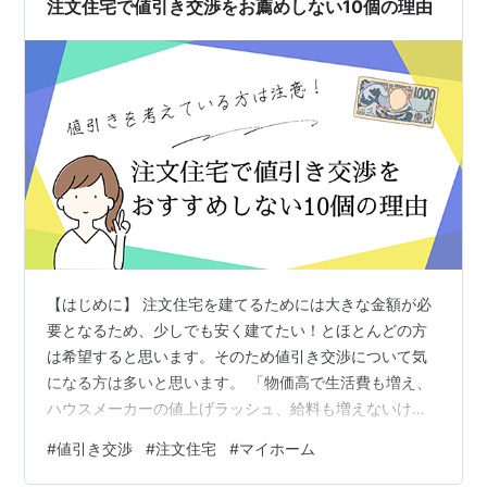
注文住宅で値引き交渉をお薦めしない10個の理由
交渉のポイントを5つご紹介します。これらのポイン…
【はじめに】 注文住宅を建てるためには大きな金額が必
要となるため、少しでも安く建てたい！とほとんどの方
は希望すると思います。そのため値引き交渉について気
になる方は多いと思います。 「物価高で生活費も増え、
ハウスメーカーの値上げラッシュ、給料も増えないけ
ど、マイホームを建てたい！」 「ネット上では、効果的
#
値引き交渉
#
注文住宅
#
マイホーム
な値引き交渉のノウハウが公開されているけど、値引き
交渉をしていいのだろうか」 「値引き交渉によるデメリ