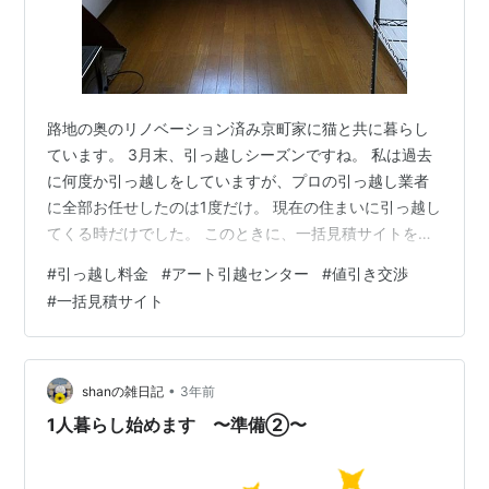
路地の奥のリノベーション済み京町家に猫と共に暮らし
ています。 3月末、引っ越しシーズンですね。 私は過去
に何度か引っ越しをしていますが、プロの引っ越し業者
に全部お任せしたのは1度だけ。 現在の住まいに引っ越し
てくる時だけでした。 このときに、一括見積サイトを利
用して複数の業者に相見積もりをしてもらいましたが、
#
引っ越し料金
#
アート引越センター
#
値引き交渉
最高額が7万で、最安値は2万8千円でした！ ただし、こ
#
一括見積サイト
れは11月前半の引っ越しが少ない時期だったために実現
できた料金だと思います。 だから、この時期の引っ越し
には適用されないと思いますが、ご参考までに。 見積も
り依頼のための所有物の量の把握が難しい 粘ってでも概
•
shanの雑日記
3年前
算の見積もりを確認すべし 物…
1人暮らし始めます 〜準備②〜