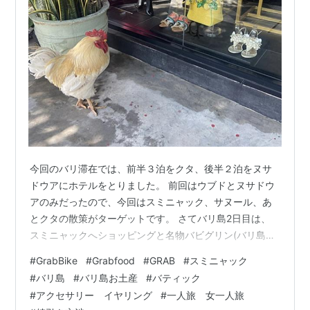
今回のバリ滞在では、前半３泊をクタ、後半２泊をヌサ
ドウアにホテルをとりました。 前回はウブドとヌサドウ
アのみだったので、今回はスミニャック、サヌール、あ
とクタの散策がターゲットです。 さてバリ島2日目は、
スミニャックへショッピングと名物バビグリン(バリ島の
豚料理)を食べに向かいました。 父から前回のバリ島旅行
#
GrabBike
#
Grabfood
#
GRAB
#
スミニャック
でお土産に買ったルーシーズバティックのシャツをまた
#
バリ島
#
バリ島お土産
#
バティック
欲しいと言われていて、母からは日本にはない形のアタ
#
アクセサリー イヤリング
#
一人旅 女一人旅
バッグを買ってこいというオーダー。スミニャックには