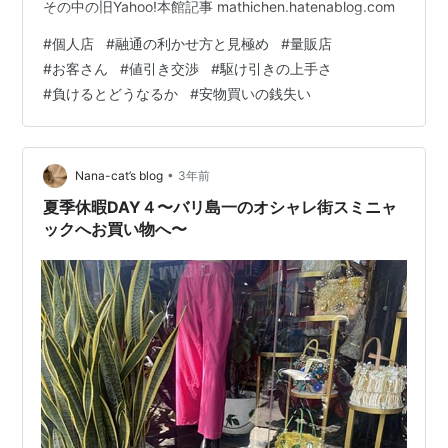
その中の旧Yahoo!本館記事 mathichen.hatenablog.com
#
個人店
#
融通の利かせ方と見極め
#
量販店
#
お客さん
#
値引き交渉
#
駆け引きの上手さ
#
負けるとどうなるか
#
安物買いの銭失い
•
Nana-cat’s blog
3年前
夏季休暇DAY４〜バリ島一のオシャレ街スミニャ
ックへお買い物へ〜