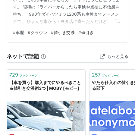
す。 昭和のドライバーからしたら車検や点検に不信感を
持ち、 1990年ダイハツミラL200系も車検までノーメン
テで、 ひょんな事からトヨタ店に寄ったんだけど、 「き
れいな軽ですね！欲しい人がいるので高く買います
#
車歴
#
クラウン
#
値引き交渉
#
値引き
よ！」 乗り出し65万で買ったとは言わない・笑、え？
45万でいいの！ worldwidetraveler.hateblo.jp この頃ク
ラウン14系前期は、丸っこいボディが不人気で、 かつバ
ネットで話題
もっと見る
ブル崩壊、売れ行きが悪かった時代背景がある。 そんで
後期モデルが出て、すこしかっこ良くなった在庫車…
729
257
ブックマーク
ブックマーク
【車を買う】購入までにやるべきこと
やたら仕入れの値引き
＆値引き交渉術3つ | MOBY [モビー]
る部下