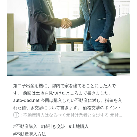
第二子出産を機に、都内で家を建てることにした人で
す。 前回は土地を見つけたところまで書きました。
auto-dad.net 今回は購入したい不動産に対し、指値を入
れた値引き交渉について書きます。 価格交渉のポイント
①：不動産購入はなるべく元付け業者と交渉する 元付業
者 = 売り主から当該不動産の売却を依頼されている仲介
#
不動産購入
#
値引き交渉
#
土地購入
業者のことです。元付業者は売り主の事情や交渉の勘所
#
不動産購入方法
を押さえているため、価格交渉がスムーズになります。