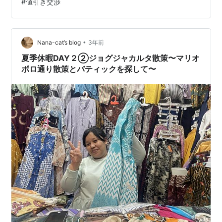
#
値引き交渉
ルーシーズバティックもアシタバもあり、オシャレ街な
ので自分用のアクセサリーとお洋服（まだ買う・笑）も
探しに行きました。 Grabでバイクをホ…
•
Nana-cat’s blog
3年前
夏季休暇DAY２②ジョグジャカルタ散策〜マリオ
ボロ通り散策とバティックを探して〜