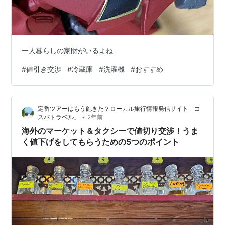
一人暮らしの家財がいるよね
#
値引き交渉
#
冷蔵庫
#
洗濯機
#
おすすめ
定番ツアーはもう飽きた？ローカル旅行情報発信サイト「コ
•
スパトラベル」
2年前
海外のマーケット＆タクシーで値切り交渉！うま
く値下げをしてもらうための5つのポイント