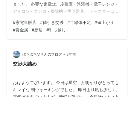
ました。 必要な家電は、冷蔵庫・洗濯機・電子レンジ・
アイロン・コンロ・掃除機・照明器具。 トースターはパ
ンを焼くぐらい。 ならフライパンで焼けるので購入は見
#
家電量販店
#
値引き交渉
#
半導体不足
#
値上がり
送り。 炊飯器は夜にお米は食べず、お弁当に必要なぐら
#
貴金属
#
新居
#
引っ越し
いなので購入せず。 電子レンジでチンして1合が炊けると
いうカップをネットで購入。 上手く炊けるのか不明では
ありますが…。 冷蔵庫と洗濯機以外はサクッと決まりま
した。 いわゆる1人暮らし用の冷蔵庫では小さくて、使い
•
ぼちぼち父さんのブログ
3年前
勝手が悪い。 もちろん3食…
交渉大詰め