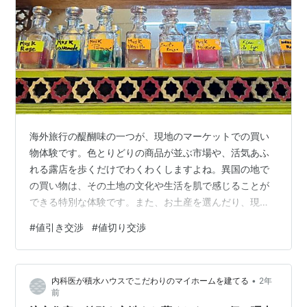
海外旅行の醍醐味の一つが、現地のマーケットでの買い
物体験です。色とりどりの商品が並ぶ市場や、活気あふ
れる露店を歩くだけでわくわくしますよね。異国の地で
の買い物は、その土地の文化や生活を肌で感じることが
できる特別な体験です。また、お土産を選んだり、現地
でしか手に入らない掘り出し物を見つけたりする楽しみ
#
値引き交渉
#
値切り交渉
も格別です。 ただし、そんな楽しい買い物体験をより充
実したものにするためには、いくつかコツを押さえてお
く必要があります。特に値引き交渉は、海外旅行でぼっ
•
内科医が積水ハウスでこだわりのマイホームを建てる
2年
たくられないために、避けては通れない重要なスキルの
前
一つと言えるでしょう。今回は、海外での上手な値切り