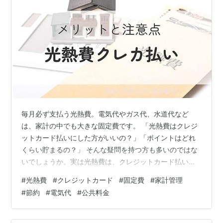
毎月必ず支払う光熱費。電気代やガス代、水道代など
は、家計の中でも大きな固定費です。 「光熱費はクレジ
ットカード払いにした方がいいの？」「ポイントはどれ
くらい貯まるの？」 そんな疑問を持つ方も多いのではな
いでしょうか。実は光熱費は、クレジットカード払いに
するだけで毎月ポイントが貯まる固定費です。特別な節
#
光熱費
#
クレジットカード
#
固定費
#
家計管理
約をしなくても、年間で数千円分のポイントになること
#
節約
#
電気代
#
公共料金
もあります。 この記事では、 光熱費はクレジットカード
払いできるのか カード払いでどれくらいポイントが貯ま
るのか 光熱費をクレカ払いにするメリット をFPの視点で