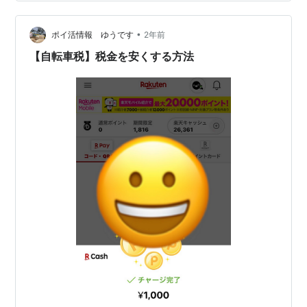
は納税したいΣ(ﾟДﾟ) 日本国民であったら逃れられないも
のの一つに納税がある(*'ω'*)💦 いや、そもそもちゃんと
国民の為に税…
•
ポイ活情報 ゆうです
2年前
【自転車税】税金を安くする方法