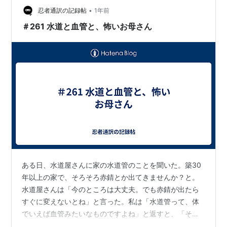
わかりやすく解説します。 光熱費はクレジットカード払
•
忍者通訳の記録帖
1年前
いできる 電気代のクレジットカード…
＃261 水道と血管と、怖いお母さん
ある日、水道屋さんに家の水道管のことを聞いた。築30
年以上の家で、そろそろ赤錆とか出てきませんか？と。
水道屋さんは「今のところは大丈夫。でも赤錆が出たら
すぐに変えないとね」と言った。私は「水道管って、体
でいえば血管みたいなものですよね」と返すと、「そう
そう、その通り」と笑ってくれた。 その感覚がずっと残