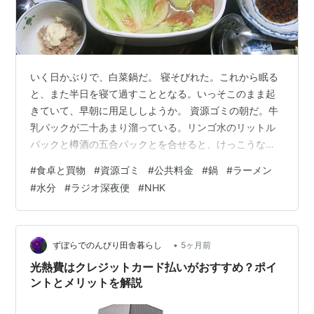
いく日かぶりで、白菜鍋だ。 寝そびれた。これから眠る
と、また半日を寝て過すこととなる。いっそこのまま起
きていて、早朝に用足ししようか。 資源ゴミの朝だ。牛
乳パックが二十あまり溜っている。リンゴ水のリットル
パックと樽酒の五合パックとを合せると、けっこうな束
となる。十文字に紐掛けした。 それを十字路に近い道路
#
食卓と買物
#
資源ゴミ
#
公共料金
#
鍋
#
ラーメン
標識の根元に出す。今朝は一番乗りではなかった。ベー
#
水分
#
ラジオ深夜便
#
NHK
カリーさんから、業務用の材料の袋やらダンボールやら
が、大量に出されてあった。 児童公園の先にある郵便ポ
ストまで足を延し、明けがたようやく書き了えた礼状は
がき二葉を投函する。 引返して、まずセブンイレブン
•
ずぼらでのんびり田舎暮らし
5ヶ月前
へ。電気・ガス代の振込みだ。電気の期限は昨…
光熱費はクレジットカード払いがおすすめ？ポイ
ントとメリットを解説