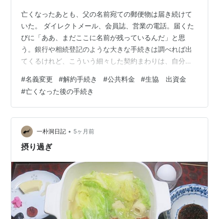
亡くなったあとも、父の名前宛ての郵便物は届き続けて
いた。 ダイレクトメール、会員誌、営業の電話。届くた
びに「ああ、まだここに名前が残っているんだ」と思
う。銀行や相続登記のような大きな手続きは調べれば出
てくるけれど、こういう細々した契約まわりは、自分で
気づいて止めていくしかない。 この記事では、父が亡く
#
名義変更
#
解約手続き
#
公共料金
#
生協 出資金
なったあとに対応した契約の名義変更・解約・停止の記
#
亡くなった後の手続き
録をまとめます。 電気・ガス・水道は名義変更だけで済
んだ 生協のクレカを解約したら、出資金の返還手続きが
必要だった 遺品整理で出てきた名簿——前職のOB会に連
絡した 通販の定期便は、たまたま先に止めていた 返すも
•
一朴洞日記
5ヶ月前
の・捨てるもの——手続きが要らなかっ…
摂り過ぎ