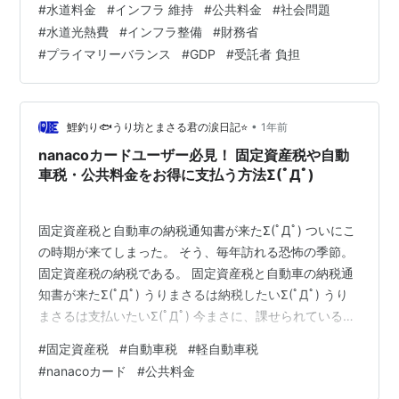
#
水道料金
#
インフラ 維持
#
公共料金
#
社会問題
っている。 --- 最近、財務省が出したレポートで、「全
#
水道光熱費
#
インフラ整備
#
財務省
国の99%の自治体が、水道管などインフラの更新費用を
#
プライマリーバランス
#
GDP
#
受託者 負担
まかなえない」という事実が明らかになった。もし水道
料金だけでこれをカバーするなら、平均で“8割”の引き上
げが必要だという。 水道料金は、使う人が払う仕組み
だ。だが、現実には「将来の更新費…
•
鯉釣り🐟うり坊とまさる君の涙日記⭐
1年前
nanacoカードユーザー必見！ 固定資産税や自動
車税・公共料金をお得に支払う方法Σ(ﾟДﾟ)
固定資産税と自動車の納税通知書が来たΣ(ﾟДﾟ) ついにこ
の時期が来てしまった。 そう、毎年訪れる恐怖の季節。
固定資産税の納税である。 固定資産税と自動車の納税通
知書が来たΣ(ﾟДﾟ) うりまさるは納税したいΣ(ﾟДﾟ) うり
まさるは支払いたいΣ(ﾟДﾟ) 今まさに、課せられている税
金や支払いΣ(ﾟДﾟ) うりまさるはお得に支払いたい👇 うり
#
固定資産税
#
自動車税
#
軽自動車税
まさるはnanacoカードで支払いたいΣ(ﾟДﾟ) 公共料金
#
nanacoカード
#
公共料金
は、クレカで支払えないΣ(ﾟДﾟ) 結論Σ(ﾟДﾟ) うりまさる