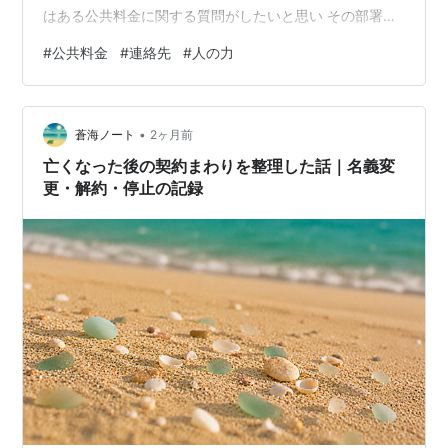
はある公共料金に関する質問がしたいと思い その部署に
電話したのですが、どれも通じず フリーダイヤルのたら
#
公共料金
#
連絡先
#
人の力
い回し状態に。 それでもあきらめきれなかった私は意地
になって 他の方法をネットで探って解決策を探ろうとし
たのですが これがまた全く違う地方の部署に連絡してし
•
まい とんでもないミスを連発。 結局のところ何も出来ず
蒼海ノート
2ヶ月前
に、2重3重にミスを広げてしまいました。 皆さんはそん
亡くなった後の契約まわりを整理した話｜名義変
な経験はありませんか？…
更・解約・停止の記録