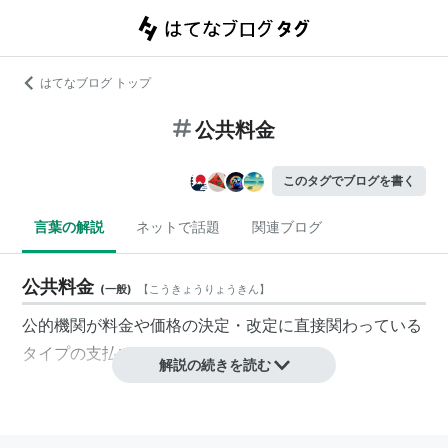
はてなブログ トップ
公共料金
このタグでブログを書く
言葉の解説
ネットで話題
関連ブログ
公共料金
(
一般
)
【
こうきょうりょうきん
】
公的機関が料金や価格の決定・改定に直接関わっている
タイプの支払い
解説の続きを読む