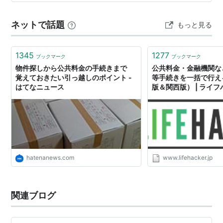
ポイントが付くかどうかが変わると知り、今ではすっか
りキャッシュレス派です。この記事では、コンビニ払い
ネットで話題
もっと見る
と他の決済方法を、手数料とポイント還元の観点から比
較します。 この記事でわかること 振込用紙の支払い…
1345
1277
ブックマーク
ブックマーク
物件探しから公共料金の手続きまで
公共料金・金融機関な
覚えておきたい引っ越しのポイント -
等手続きを一括で行え
はてなニュース
版＆関西版） | ライ
パン
hatenanews.com
www.lifehacker.jp
関連ブログ