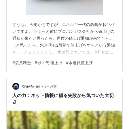
どうも。 今更かもですが、エネルギー代の高騰がおヤバ
いですよ。 ちょっと前にプロパンガス会社から値上げの
通知が来たと思ったら、再度の値上げ通知が来てた～。
…と思ったら、水道代も2段階で値上げをするという通知
が…。えぇえええええ。 水道代については、老朽化によ
る整備云々のため…と書かれており、となるとこの先は
#
公共料金
#
ガス代 値上げ
#
水道代値上げ
永遠に値上げが続くのでは…、という懸念しかねえ。何
せローカルエリアは、整備にかかる費用を払う人口自体
が減っているので。 ちなみに東京は人口が多くゆえに費
•
用もあり、整備を頻繁に行えるため、使用料がローカル
RyuwA-ism
2ヶ月前
エリアよりはずっとお安いよ、とGoogleせんせえが言っ
人の力：ネット情報に頼る失敗から気づいた大切
ておった。 じっさい都内在住時、公…
さ