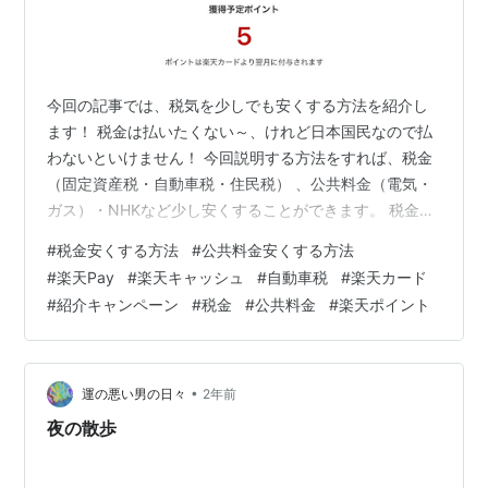
今回の記事では、税気を少しでも安くする方法を紹介し
ます！ 税金は払いたくない～、けれど日本国民なので払
わないといけません！ 今回説明する方法をすれば、税金
（固定資産税・自動車税・住民税） 、公共料金（電気・
ガス）・NHKなど少し安くすることができます。 税金を
安くする方法 楽天キャッシュチャージ方法 請求書払いや
#
税金安くする方法
#
公共料金安くする方法
り方 紹介リンク 最後に ポイ活おすすめ動画 ポイ活おす
#
楽天Pay
#
楽天キャッシュ
#
自動車税
#
楽天カード
すめブログ SNS youtu.be 税金を安くする方法
#
紹介キャンペーン
#
税金
#
公共料金
#
楽天ポイント
https://cash.rakuten.co.jp/charge/?l-
id=top_howtouse_charge_before 楽天ペイの請求書払い
で楽天キャッシュを…
•
運の悪い男の日々
2年前
夜の散歩