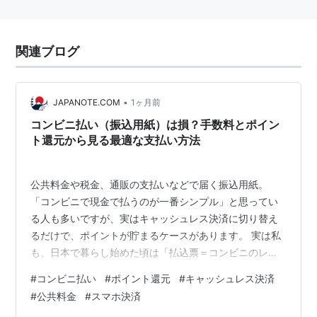
関連ブログ
•
JAPANOTE.COM
1ヶ月前
コンビニ払い（振込用紙）は損？手数料とポイン
ト還元から見る最適な支払い方法
公共料金や税金、通販の支払いなどで届く振込用紙。
「コンビニで現金で払うのが一番シンプル」と思ってい
る人も多いですが、実はキャッシュレス決済に切り替え
るだけで、ポイントが貯まるケースがあります。 実は私
も、日本で暮らし始めた頃は「払込票＝コンビニのレジ
で現金払い」と思い込んでいました。毎月のように届く
#
コンビニ払い
#
ポイント還元
#
キャッシュレス決済
公共料金や税金の紙を持って、わざわざコンビニに行く
#
公共料金
#
スマホ決済
のが本当に面倒でした。しかし、選ぶ決済方法によって