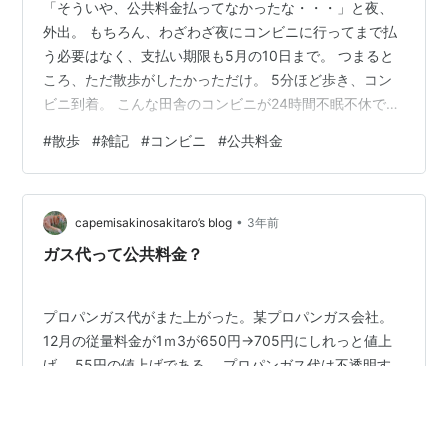
「そういや、公共料金払ってなかったな・・・」と夜、
外出。 もちろん、わざわざ夜にコンビニに行ってまで払
う必要はなく、支払い期限も5月の10日まで。 つまると
ころ、ただ散歩がしたかっただけ。 5分ほど歩き、コン
ビニ到着。 こんな田舎のコンビニが24時間不眠不休で営
業していることに感動を覚えつつ、店内に入ると客は俺
#
散歩
#
雑記
#
コンビニ
#
公共料金
一人。二人の店員が談笑していた。 邪魔しないよう、そ
そくさと会計を済ませて店を出る。そんな自分は結構好
きだ。
•
capemisakinosakitaro’s blog
3年前
ガス代って公共料金？