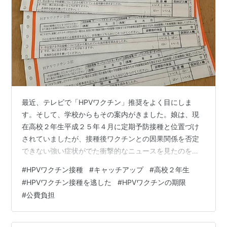
最近、テレビで「HPVワクチン」推奨をよく目にしま
す。そして、学校からもその案内がきました。娘は、現
在高校２年生平成２５年４月に定期予防接種と位置づけ
されていましたが、接種後ワクチンとの因果関係を否定
できない強い症状がでた衝撃的なニュースを見たのを覚
えています。 高２の娘がまだ小学生の時私の仕事先で
#
HPVワクチン接種
#
キャッチアップ
#
高校２年生
は、HPVワクチン接種について女子高生をもつお母さん
#
HPVワクチン接種を逃した
#
HPVワクチンの期限
たちは当時のニュースを見て「受けさせたくない」「様
#
公費負担
子をみる」と言っていました。そのことがあったので、
うちの子も接種券がきたときどうしようか？と、悩み、
接種をしないことに決めました。最近、高校の友達が接