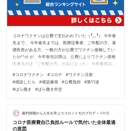
コロナワクチンは公費で支払われていた（╹◡╹） 今年春
先まで。 今年春先までは、医療従事者、ご年配の方、基
礎疾患がある方、一般の方が公費でワクチン接種してい
た(o^^o) が、今年春先以降は、公費によりワクチン接種
出来るのは「ご年配の方」のみになった。 今年春先以降
は、医療従事者のワクチン接種は公費負担になっていな
#
コロナワクチン
#
コロナ
#
ワクチン注射
い( *｀ω´) あれだけ医療従事者の感染は避けなければい
#
感染したら
#
感染爆発
#
公費負担
#
第11波
けないと国は騒いでいたのに、今となっては国は完全ム
#
ばら撒き
#
ばら撒き外交
シ。 僕には基礎疾患がある(；ω；) コロナワクチンの公
費負担が切れてから数ヶ月後、僕はコロナになった。 肺
炎手前まで行ったが、運良く何とか重症化せずに済んだ
(^_^) コロナ…
•
裁判傍聴から人生を学ぶココロノトモのブログ
4年前
コロナ医療費自己負担ルールで気付いた全体最適
の意図