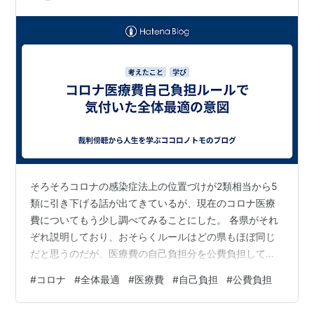
そろそろコロナの感染症法上の位置づけが2類相当から5
類に引き下げる話が出てきているが、現在のコロナ医療
費についてもう少し調べてみることにした。 各県がそれ
ぞれ説明しており、おそらくルールはどの県もほぼ同じ
だと思うのだが、医療費の自己負担分を公費負担してく
れるようで、その期間は陽性判定後から療養期間終了ま
#
コロナ
#
全体最適
#
医療費
#
自己負担
#
公費負担
で。 www.pref.okinawa.lg.jp ※１ 公費の対象となるの
は、陽性確定診断後の治療からです。 ２ PCR検査等で結