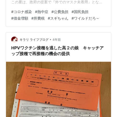
この夏は、政府の提案で『外でのマスク未着用』となっ
ていますが、この案は国にとって、私達にとって正解な
#
コロナ感染
#
熱中症
#
公費負担
#
国民負担
のでしょうか？ コロナが流行りだして約2年で、 陽性患
#
借金増額
#
所費税
#
スギちゃん
#
ワイルドだろ～
者⇒18,632,422人 全額公費負担となっています。 この
金額が全て国の借金となり私達にのしかかっています。
それに、病院で、医師や看護師さん達にも大きな負担と
なり、経営にすら影響してきます。 中には、お世話にな
•
キラリ ライフブログ
4年前
らなくてはいけない場合…
HPVワクチン接種を逃した高２の娘 キャッチア
ップ接種で再接種の機会の提供