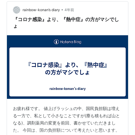
果判明までに時間を要し、結果判明前に薬剤処方等を行
•
った場合の医療費は同日でも対象 外となります。 ３ 新
rainbow-konan’s diary
4年前
型コロナ感染症の療養期間が終了した後の医療費等につ
『コロナ感染』より、『熱中症』の方がマシでし
いては、公…
ょ
お疲れ様です。 値上げラッシュの中、国民負担額は増え
る一方で、私として小さなことですが(塵も積もれば山と
なる)、調剤薬局の変更を前回、書かせていただきまし
た。 今回は、国の負担額について考えたいと思います。