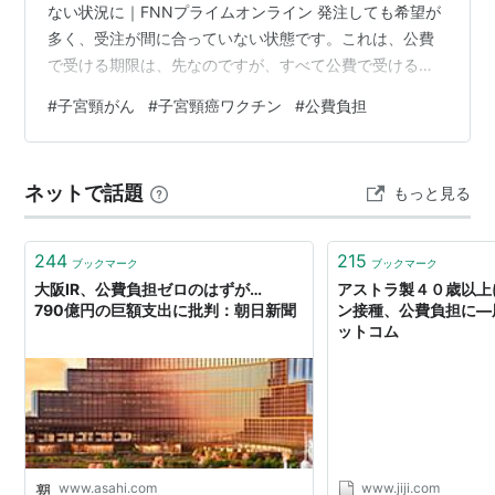
ない状況に｜FNNプライムオンライン 発注しても希望が
多く、受注が間に合っていない状態です。これは、公費
で受ける期限は、先なのですが、すべて公費で受ける場
合には、もう期限ぎりぎりになります。以下のサイトに
#
子宮頸がん
#
子宮頸癌ワクチン
#
公費負担
詳しく記載されています。 子宮頸がんワクチンの接種ス
ケジュールとキャッチアップ接種の締め切りについて -
きむら内科・内視鏡クリニックブログ (kimura-
ネットで話題
もっと見る
naishikyo.com) ３回全ての接種を公費（無料）で受ける
ための締め切りがあり、１回目の接種が１１月を過ぎた
場合でも、２０２５…
244
215
ブックマーク
ブックマーク
大阪IR、公費負担ゼロのはずが…
アストラ製４０歳以上
790億円の巨額支出に批判：朝日新聞
ン接種、公費負担に―
ットコム
www.asahi.com
www.jiji.com