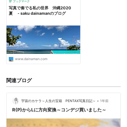
9
ブックマーク
写真で奏でる私の世界 沖縄2020
夏 - saku dainamanのブログ
www.dainaman.com
関連ブログ
•
宇宙のカケラ～人生の宝箱 PENTAX写真日記～
1年前
R(P)からLに方向変換～コンデジ買いました～