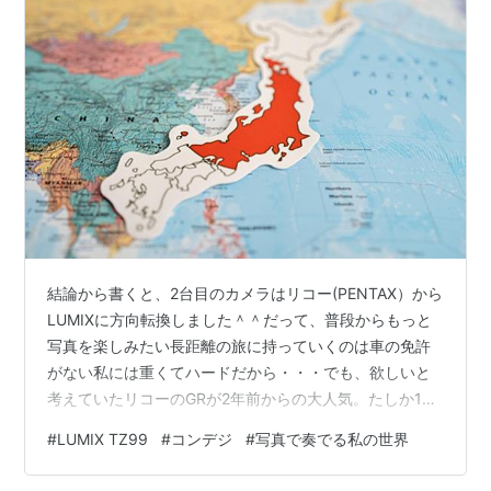
結論から書くと、2台目のカメラはリコー(PENTAX）から
LUMIXに方向転換しました＾＾だって、普段からもっと
写真を楽しみたい長距離の旅に持っていくのは車の免許
がない私には重くてハードだから・・・でも、欲しいと
考えていたリコーのGRが2年前からの大人気。たしか1年
弱くらい？販売していない期間もありましたが昨年か
#
LUMIX TZ99
#
コンデジ
#
写真で奏でる私の世界
ら？抽選形式で販売スタート。現在も抽選で当たった方
のみの販売。何度か応募しましたが外れてます。。。当