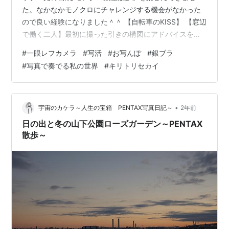
た。なかなかモノクロにチャレンジする機会がなかった
ので良い経験になりました＾＾ 【自転車のKISS】 【窓辺
で働く二人】最初に撮った引きの構図にアドバイスをし
ていただき取り直した一枚。 【路地裏へようこそ】【真
#
一眼レフカメラ
#
写活
#
お写んぽ
#
銀ブラ
昼の誘い】【緊縛】がんじがらめの姿が目に留まりまし
#
写真で奏でる私の世界
#
キリトリセカイ
た。 【おきざり】 【ガード下の整列】サドルの黒光りが
綺麗でした＾＾ 【光の中にいる二人】 【冬の一コマ】白
い壁に潔く伸びる黒い階段に心が惹かれました。 【冬の
風景/SENBIKIYA】ガラス窓に写る枯れ木の線が綺麗しく
•
宇宙のカケラ～人生の宝箱 PENTAX写真日記～
2年前
感じ切り取った一枚。…
日の出と冬の山下公園ローズガーデン～PENTAX
散歩～