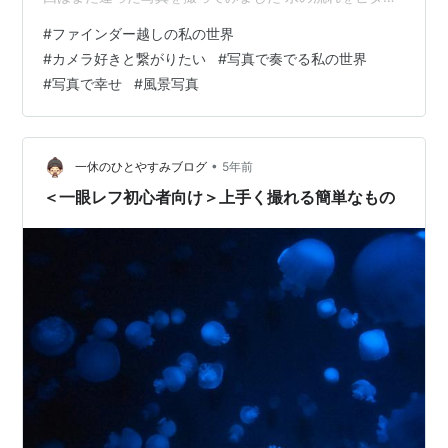
めしてみました。 1/6400で撮影した写真がこちらです
#
ファインダー越しの私の世界
滴る水を水滴にすることができました。 水面の揺れも表
#
カメラ好きと繋がりたい
#
写真で奏でる私の世界
現されていて良い写真に仕上がりました。
#
写真で幸せ
#
風景写真
•
一休のひとやすみブログ
5年前
＜一眼レフ初心者向け＞上手く撮れる簡単なもの