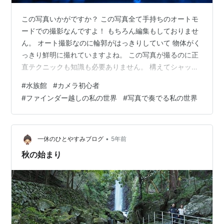
この写真いかがですか？ この写真全て手持ちのオートモ
ードでの撮影なんですよ！ もちろん編集もしておりませ
ん。 オート撮影なのに輪郭がはっきりしていて 物体がく
っきり鮮明に撮れていますよね。 この写真が撮るのに正
直テクニックも知識も必要ありません。 構えてシャッタ
ーを切るだけで大丈夫です。 理由はもうその水槽がクラ
#
水族館
#
カメラ初心者
ゲを引き上げているからです。 ・照明が落とされ輪郭が
#
ファインダー越しの私の世界
#
写真で奏でる私の世界
はっきりでる ・クラゲに照明が当たる ・クラゲの泳ぐス
ピードが遅い これらのことがもう完結しているので ISO
や露光、シャッター速度などの調節はこの場合は必要あ
りません。 そもそもクラゲ自体が美しい生き物であり フ
•
一休のひとやすみブログ
5年前
ォトジェニックの対象…
秋の始まり