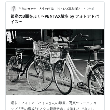
たっても納品は3～4ヶ月待つようで量販店やカメラ店な
•
どで申し込むと3～4クール目くらいで回ってくるそうで
宇宙のカケラ～人生の宝箱 PENTAX写真日記～
2年前
すが（それでも1年以上待ち）（残り少ない？）人生シャ
銀座のB面を歩く〜PENTAX散歩 by フォトアドバ
ッターチャンスをこれ以上逃した…
イス〜
運末にフォトアドバイスさんの銀座に写真のワークショ
ップ「光の構成/モノクロ銀座散歩」を楽しんできまし