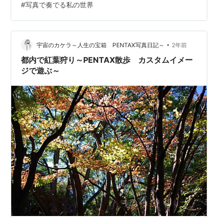
#
写真で奏でる私の世界
参加中あなたの世界観を語ろう
•
宇宙のカケラ～人生の宝箱 PENTAX写真日記～
2年前
都内で紅葉狩り～PENTAX散歩 カスタムイメー
ジで遊ぶ～