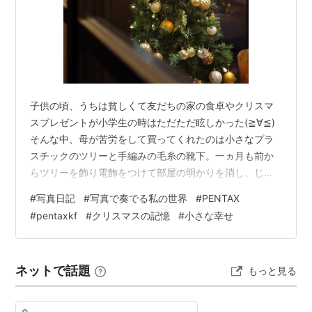
子供の頃、うちは貧しくて友だちの家の食卓やクリスマ
スプレゼントが小学生の時はただただ眩しかった(≧∀≦)
そんな中、母が苦労をして買ってくれたのは小さなプラ
スチックのツリーと手編みの毛糸の靴下。一ヵ月も前か
らツリーを飾り電飾をつけて部屋の明かりを消し、じっ
と眺めるのが好きでした╰(*´︶`*)╯その小さな光の中
#
写真日記
#
写真で奏でる私の世界
#
PENTAX
に、絵本の世界と「いつか」を詰め込んでクリスマスイ
#
pentaxkf
#
クリスマスの記憶
#
小さな幸せ
ブは枕元に靴下を置き胸が高鳴って眠れなくて怒られた
なぁ。 今、家にツリーはないし母も、もういない。それ
でもあの夜のツリーの灯りだけは、不思議と心の奥で消
ネットで話題
もっと見る
えずに残っている。 窓越しに見える、立派なクリスマス
ツリーと夜景。 光の中で揺れる可愛ら…