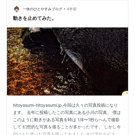
•
一休のひとやすみブログ
4年前
動きを止めてみた。
hitoyasumi-hitoyasumi.jp 今回は久々の写真投稿になり
ます。 去年に投稿したこの写真にある小川の写真。 僕は
このように動きがある写真を時は 1/8〜1秒らへんで撮影
して 幻想的な写真を撮ることが多かったです。 しかし今
回はまた違った写真を撮ってみました 水の流れをビタ止