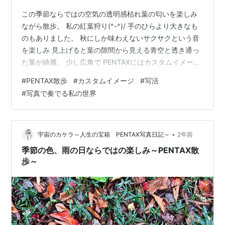
この季節ならではの空気の透明感枯れ葉の匂いを楽しみ
ながら散歩。 私の紅葉狩り(^-^)/ 手のひらより大きなも
のもありました。 秋にしか味わえないサクサクという音
を楽しみ 見上げると葉の隙間から見える青空と透き通っ
た葉が綺麗。 少し広角で PENTAXにはカスタムイメージ
というイメージを自分好みにカスタマイズできる風合い
#
PENTAX散歩
#
カスタムイメージ
#
写活
色味の柔軟な設定機能があります。↓種類と違いはこち
#
写真で奏でる私の世界
らをご覧ください。 www.ricoh-imaging.co.jp 上の写真
はカスタムイメージ「雅」（黄が抑えられ赤・青みが少
し強調される）」で撮った一枚。空が色鉛筆の「青」み
たいになりました。普段はフィルムっぽい仕上がりにな
•
宇宙のカケラ～人生の宝箱 PENTAX写真日記～
2年前
り…
季節の色、雨の日ならではの楽しみ～PENTAX散
歩～