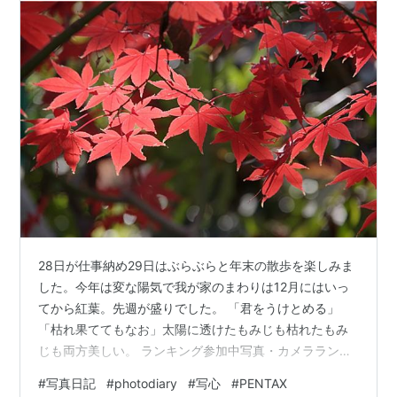
28日が仕事納め29日はぶらぶらと年末の散歩を楽しみま
した。今年は変な陽気で我が家のまわりは12月にはいっ
てから紅葉。先週が盛りでした。 「君をうけとめる」
「枯れ果ててもなお」太陽に透けたもみじも枯れたもみ
じも両方美しい。 ランキング参加中写真・カメラランキ
ング参加中植物 ランキング参加中お写んぽ日記ランキン
#
写真日記
#
photodiary
#
写心
#
PENTAX
グ参加中雑談・日記を書きたい人のグループ ランキング