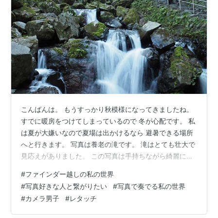
こんばんは。 もうすっかり秋模様になってきましたね。
すでに暖房をつけてしまっているので 冬が心配です。 私
は夏が大嫌いなので夏場は出かけるなら 避暑できる場所
へと行きます。 写真は養老の滝です。 滝はとても壮大で
見応えがありました。 この写真は手持ちながら綺麗に撮
れました。 外を歩けば紅葉し始めて 木々の葉も落ち始め
#
ファインダー越しの私の世界
ているのをみて 秋が迫る気配にワクワクします。
#
写真好きな人と繋がりたい
#
写真で奏でる私の世界
#
カメラ男子
#
レタッチ