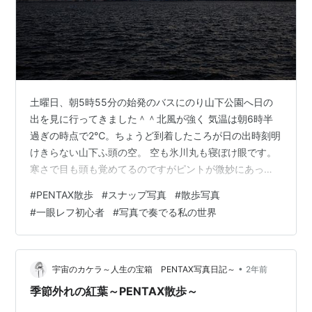
土曜日、朝5時55分の始発のバスにのり山下公園へ日の
出を見に行ってきました＾＾北風が強く 気温は朝6時半
過ぎの時点で2℃。ちょうど到着したころが日の出時刻明
けきらない山下ふ頭の空。 空も氷川丸も寝ぼけ眼です。
寒さで目も頭も覚めてるのですがピントが微妙にあって
いなくて少しぼけてます・・・ 太陽はちょうど氷川丸か
#
PENTAX散歩
#
スナップ写真
#
散歩写真
らあがります。役目を終え永遠の停泊につき眠りについ
#
一眼レフ初心者
#
写真で奏でる私の世界
てる氷川丸と止まることなくめぐっている太陽。その対
比がちょっぴり切ない。 朝陽にてらされる「みなとみら
い」時刻は6：59。 横浜の伝統はデザインが洋風。鳥の
巣よけでしょうか？TOPが鳥よけ？みたいなギザギザが
•
宇宙のカケラ～人生の宝箱 PENTAX写真日記～
2年前
ついてます。 公園を散策している…
季節外れの紅葉～PENTAX散歩～