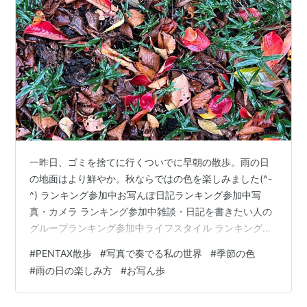
一昨日、ゴミを捨てに行くついでに早朝の散歩。雨の日
の地面はより鮮やか。秋ならではの色を楽しみました(^-
^) ランキング参加中お写んぽ日記ランキング参加中写
真・カメラ ランキング参加中雑談・日記を書きたい人の
グループランキング参加中ライフスタイル ランキング参
加中あなたの世界観を語ろう
#
PENTAX散歩
#
写真で奏でる私の世界
#
季節の色
#
雨の日の楽しみ方
#
お写ん歩