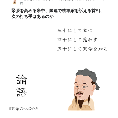
前
いました。 1980年頃のロシア（ソ連）…
緊張を高める米中、国連で核軍縮を訴える首相、
次の打ち手はあるのか