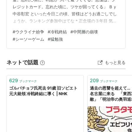
レジットカード。忘れた頃に、ツケが回ってくる」 Ｂｙ
中谷彰宏 といった今日この頃、皆様はどうお過ごしでし
ょうか。ランキング参加中はてな＊正念場の３年目 気が
付いたら今日でウクライナ紛争が始まってから３年であ
#
ウクライナ紛争
#
冷戦終結
#
中間層の崩壊
る。今トランプがややこしい事を更にややこしくしてる
#
シーソーゲーム
#
猛勉強
事で話題になってるが、ワタクシ個人の感想としては
「ムチャクチャだけど、まぁトランプの気持ちも分から
んでもない(￣▽￣;)」といったトコである。ちゅーのも
ネットで話題
もっと見る
今回のコレは「アメリカが３割、ヨーロッパが７割悪
い」ってのが正直な感想だからである…
629
209
ブックマーク
ブックマーク
ゴルバチョフ氏死去 91歳 旧ソビエト
過去の恩讐を超えて…
元大統領 冷戦終結に導く | NHK
名古屋に来る 「東西
敵」「明治帝の奥羽巡