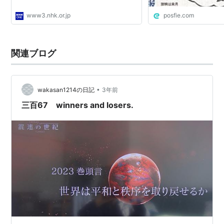
www3.nhk.or.jp
posfie.com
関連ブログ
•
wakasan1214の日記
3年前
三百67 winners and losers.