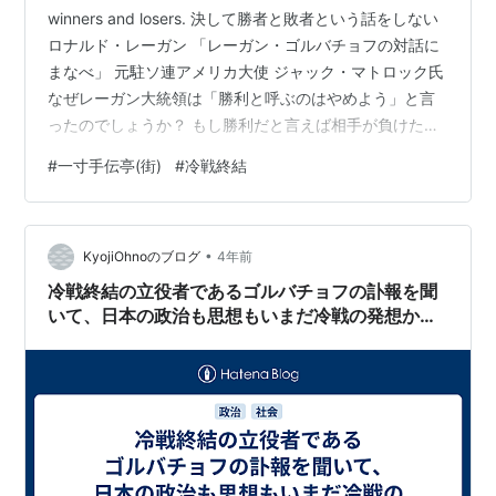
winners and losers. 決して勝者と敗者という話をしない
ロナルド・レーガン 「レーガン・ゴルバチョフの対話に
まなべ」 元駐ソ連アメリカ大使 ジャック・マトロック氏
なぜレーガン大統領は「勝利と呼ぶのはやめよう」と言
ったのでしょうか？ もし勝利だと言えば相手が負けたこ
とを意味します しかし相手は負けていません 私たちが得
#
一寸手伝亭(街)
#
冷戦終結
たのは平等な結果でした 核兵器は全人類にとっての脅威
ですから相手より多くの核兵器を諦めるほうが多く製造
するよりも良いからです 安全な正しい方向へ向かうもの
•
で両国の利益になるものでした だから冷戦に勝ったとい
KyojiOhnoのブログ
4年前
う考え方は間違っているのです 冷戦の終結は双方の利益
冷戦終結の立役者であるゴルバチョフの訃報を聞
のた…
いて、日本の政治も思想もいまだ冷戦の発想から
抜け出していないことを統一教会の事件を見て思
う。