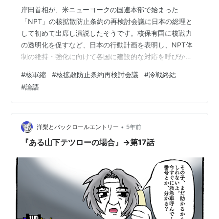
岸田首相が、米ニューヨークの国連本部で始まった
「NPT」の核拡散防止条約の再検討会議に日本の総理と
して初めて出席し演説したそうです。核保有国に核戦力
の透明化を促すなど、日本の行動計画を表明し、NPT体
制の維持・強化に向けて各国に建設的な対応を呼びかけ
たといいます。 岸田首相「核戦力透明化を」NPT再検討
#
核軍縮
#
核拡散防止条約再検討会議
#
冷戦終結
会議で演説 行動計画表明 | NHK | 核兵器禁止条約 NHKに
#
論語
よれば、広島で被爆したサーロー節子さんが、日本の総
理が初めて演説したことについて「うれしく、誇らしく
思う。広島から選ばれているという自覚もあると思うの
で、核廃絶に向けて運動している市民の声に耳を傾けて
•
洋梨とバックロールエントリー
5年前
ほしい」と述べたといいます。 …
『ある山下テツローの場合』→第17話