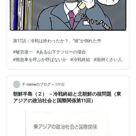
第17話：冷戦は終わったか？、“彼”が倒れた件
#
敏宮凌一
#
ある山下テツローの場合
#
救急車を呼ぶか呼ばないか
#
冷戦終結
#
面倒くさい人
•
F-nameのブログ
5年前
朝鮮半島（２） －冷戦終結と北朝鮮の核問題（東
アジアの政治社会と国際関係第11回）