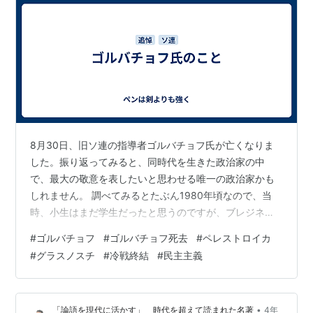
8月30日、旧ソ連の指導者ゴルバチョフ氏が亡くなりま
した。振り返ってみると、同時代を生きた政治家の中
で、最大の敬意を表したいと思わせる唯一の政治家かも
しれません。 調べてみるとたぶん1980年頃なので、当
時、小生はまだ学生だったと思うのですが、ブレジネフ
政権末期のソ連の後継指導者について書かれた新聞記事
#
ゴルバチョフ
#
ゴルバチョフ死去
#
ペレストロイカ
（読売）があり、ソ連の政治局員の一覧に48歳のゴルバ
#
グラスノスチ
#
冷戦終結
#
民主主義
チョフの名前を見たのを何となくおぼえています。他が
だいたい60代・70代の中にあってひときわ目を引きまし
た。もちろんまだ素性はわかりませんでしたが、直感的
•
「論語を現代に活かす」 時代を超えて読まれた名著
4年
に、この人の名前は記憶しておかなければならないと思