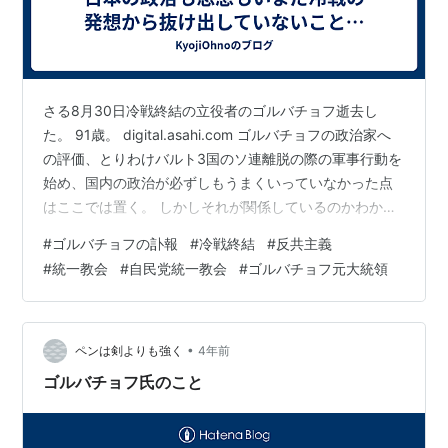
さる8月30日冷戦終結の立役者のゴルバチョフ逝去し
た。 91歳。 digital.asahi.com ゴルバチョフの政治家へ
の評価、とりわけバルト3国のソ連離脱の際の軍事行動を
始め、国内の政治が必ずしもうまくいっていなかった点
はここでは置く。 しかしそれが関係しているのかわから
ないが、世界の情勢に大きな影響を与えたこの人物逝去
#
ゴルバチョフの訃報
#
冷戦終結
#
反共主義
の扱いが日本では小さい気がする。先日ウクライナ侵攻
#
統一教会
#
自民党統一教会
#
ゴルバチョフ元大統領
についても批判的な声明を一時出したがプーチンとの会
談で一転支持、どういうやりとりがあったのかわからな
いが、こういうタイミングなので陰謀的憶測も出てい
る。しかしここではそういう話は横に置き「冷戦の終
•
ペンは剣よりも強く
4年前
結」の話題を中心にすえる。…
ゴルバチョフ氏のこと