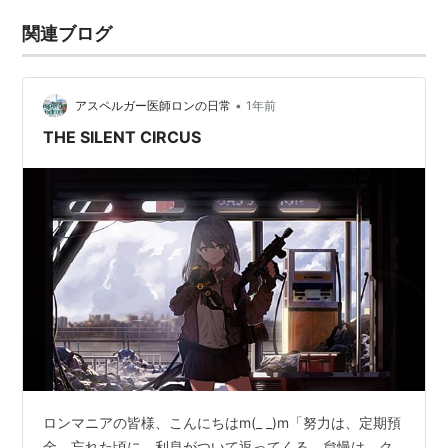
関連ブログ
•
アスペルガー医師ロンの日常
1年前
THE SILENT CIRCUS
ロンマニアの皆様、こんにちはm(_ _)m「努力は、定期預
金。忘れた頃に、利息がついて返ってくる。怠慢は、ク