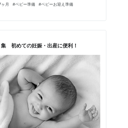
商品を購入 ④出産…
7ヶ月
#
ベビー準備
#
ベビーお迎え準備
ト集 初めての妊娠・出産に便利！