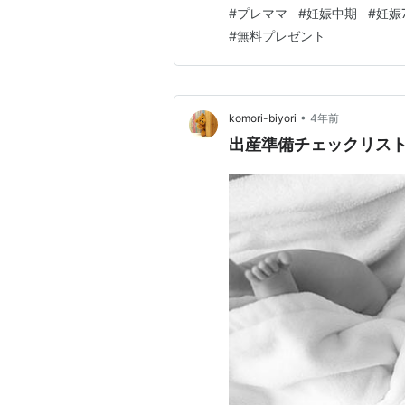
リストから合計700円以上の
#
プレママ
#
妊娠中期
#
妊娠
#
無料プレゼント
•
komori-biyori
4年前
出産準備チェックリス