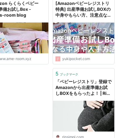
azon らくらくベビー
[Amazonベビーレジストリ
準備お試しBox -
特典] 出産準備お試しBOXの
s-room blog
中身やもらい方、注意点など
詳細レポート
ww.ame-room.xyz
yukipocket.com
5
ブックマーク
「ベビーレジストリ」登録で
Amazonから出産準備お試
しBOXをもらったよ！ | Rin
のシンプルライフ
rinsimpl.com