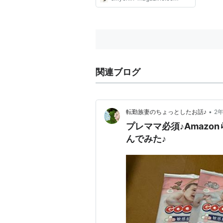
関連ブログ
•
転勤族妻のちょっとしたお話♪
2
プレママ必須♪Amazo
んでみた♪