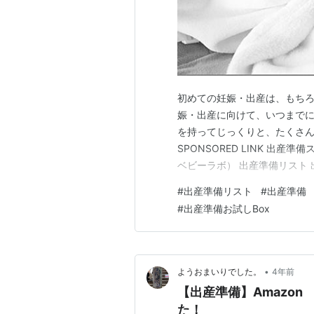
初めての妊娠・出産は、もちろ
娠・出産に向けて、いつまで
を持ってじっくりと、たくさん
SPONSORED LINK 出
ベビーラボ） 出産準備リスト
ト（アカチャンホンポ） 出産
#
出産準備リスト
#
出産準備
準備リスト（GOO.N) まと
#
出産準備お試しBox
～）に入ってから徐々に準備し
•
ようおまいりでした。
4年前
【出産準備】Amazo
た！