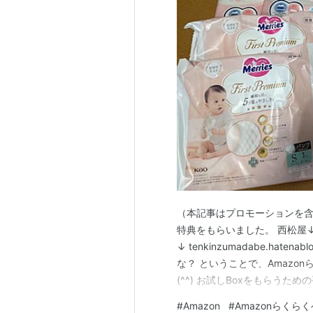
（本記事はプロモーションを含
特典をもらいました。 西松屋↓ ten
↓ tenkinzumadabe.hat
な？ ということで、Amazo
(^^) お試しBoxをもらうた
会員の方はそのまま) ②マイ
#
Amazon
#
Amazonらくら