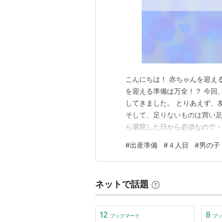
こんにちは！ 赤ちゃんを迎え
を迎える準備は万全！？ 今回
してきました。 とりあえず、
そして、足りないものは買い足
ら退院した日から必須なので・・
（税込２万５千円くらい） ・ベ
#
出産準備
#
４人目
#
男の子
｀；)？ ・ベビーガーゼ 産
す。 ・おむつ＆おしりふき＆
ネットで話題
12
8
ブックマーク
ブ