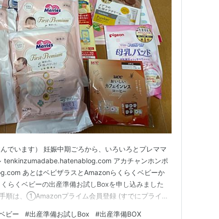
んでいます） 妊娠中期ごろから、いろいろとプレママ
kinzumadabe.hatenablog.com アカチャンホンポ
enablog.com あとはベビザラスとAmazonらくらくベビーか
nらくらくベビーの出産準備お試しBoxを申し込みました
めの手順は、①Amazonプライム会員登録 (すでにプライム
ベビーリストに30個以上のアイテムを追加 ③マイベビー
くベビー
#
出産準備お試しBox
#
出産準備BOX