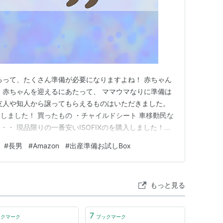
るって、たくさん準備が必要になりますよね！ 赤ちゃん
、赤ちゃんを迎えるにあたって、 ママウマなりに準備は
友人や知人から譲ってもらえるものはいただきました。
しました！ 買ったもの ・チャイルドシート 車移動民な
・ 現品限りの一番安いISOFIXのを購入しました！
ビー服 とりあえず４着購入！足りるかな・・・(´-∀-
#
長男
#
Amazon
#
出産準備お試しBox
院でも必要なので、とりあえず１０枚入りでやりくりしま
ベビ…
もっと見る
7
ックマーク
ブックマーク