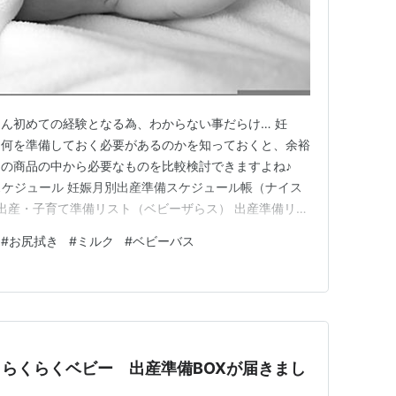
ん初めての経験となる為、わからない事だらけ… 妊
に何を準備しておく必要があるのかを知っておくと、余裕
の商品の中から必要なものを比較検討できますよね♪
産準備スケジュール 妊娠月別出産準備スケジュール帳（ナイス
 出産・子育て準備リスト（ベビーザらス） 出産準備リス
準備リスト（明治） 出産前に準備しておく赤ちゃん用品
#
お尻拭き
#
ミルク
#
ベビーバス
め 出産準備スケジュール 出産準備は、安定期（妊娠5ヵ月
て…
n らくらくベビー 出産準備BOXが届きまし