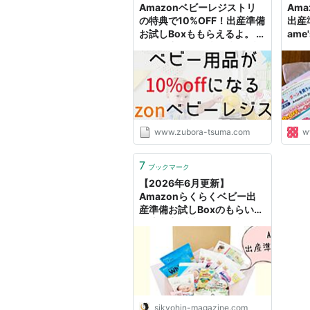
Amazonベビーレジストリ
Am
の特典で10%OFF！出産準備
出産
お試しBoxももらえるよ。 -
ame'
ズボラ妻とマメ夫の生活ブロ
グ
www.zubora-tsuma.com
w
7
ブックマーク
【2026年6月更新】
Amazonらくらくベビー出
産準備お試しBoxのもらい方
と注意点｜試供品・無料サン
プルマガジン
sikyohin-magazine.com