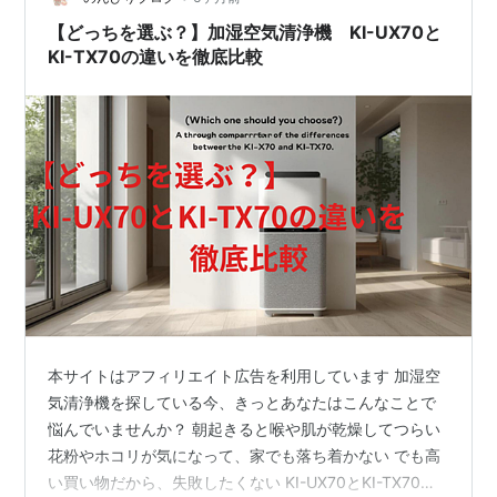
る…」というストレスも。 小さなお子さん…
【どっちを選ぶ？】加湿空気清浄機 KI-UX70と
KI-TX70の違いを徹底比較
本サイトはアフィリエイト広告を利用しています 加湿空
気清浄機を探している今、きっとあなたはこんなことで
悩んでいませんか？ 朝起きると喉や肌が乾燥してつらい
花粉やホコリが気になって、家でも落ち着かない でも高
い買い物だから、失敗したくない KI-UX70とKI-TX70