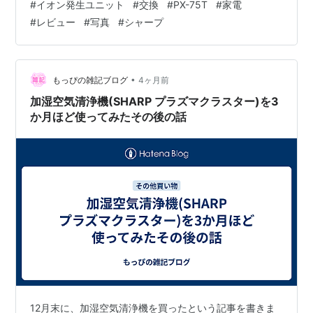
#
イオン発生ユニット
#
交換
#
PX-75T
#
家電
た。
#
レビュー
#
写真
#
シャープ
•
もっぴの雑記ブログ
4ヶ月前
加湿空気清浄機(SHARP プラズマクラスター)を3
か月ほど使ってみたその後の話
12月末に、加湿空気清浄機を買ったという記事を書きま