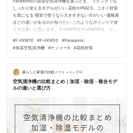
Panasonicの加湿空気清浄機を選ぶとき、 リビングでも
しっかり使えるモデルがいい 花粉やPM2.5、ニオイ対策
も気になる 寝室で使うなら大きすぎない方がいい 価格差
ほどの違いがあるのか知りたい このようなポイントで迷
う方は多いと思います。 F-VXW70とF-VXW55は、どち
らも加湿空気清浄機ですが、選び方はシンプルです。 リ
#
F-VXW70
#
F-VXW55
#
Panasonic
ビングやLDKでしっかり使いたいならF-VXW70 寝室や個
#
加湿空気清浄機
#
ナノイーX
#
花粉対策
室で、価格と置きやすさを重視するならF-VXW55がおす
すめです。 結論｜F-VXW70とF-VXW55どっちがおすす
め？ リビング・花粉・加湿力を重視するならF-VXW70
寝室・個室・価格重視ならF-…
•
暮らしと家電の比較ノート
4ヶ月前
空気清浄機の比較まとめ｜加湿・除湿・複合モデ
ルの違いと選び方