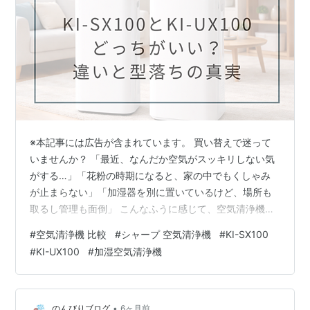
※本記事には広告が含まれています。 買い替えで迷って
いませんか？ 「最近、なんだか空気がスッキリしない気
がする…」「花粉の時期になると、家の中でもくしゃみ
が止まらない」「加湿器を別に置いているけど、場所も
取るし管理も面倒」 こんなふうに感じて、空気清浄機の
買い替えを考えていませんか？ 特に5年以上前のモデル
#
空気清浄機 比較
#
シャープ 空気清浄機
#
KI-SX100
を使っている場合、 ・フィルターを交換してもニオイが
#
KI-UX100
#
加湿空気清浄機
残る・運転音が大きくなった・加湿量が物足りない・電
気代が気になる といった小さな不満が積み重なっている
ことが多いです。 さらに最近は、花粉の飛散量が多い年
も増え、「せっかく家にいるのに、鼻がムズムズす
•
のんびりブログ
6ヶ月前