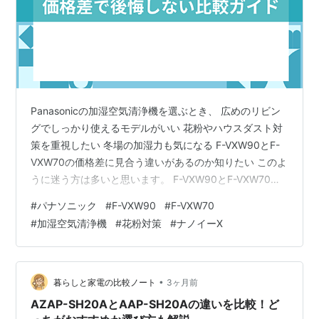
Panasonicの加湿空気清浄機を選ぶとき、 広めのリビン
グでしっかり使えるモデルがいい 花粉やハウスダスト対
策を重視したい 冬場の加湿力も気になる F-VXW90とF-
VXW70の価格差に見合う違いがあるのか知りたい このよ
うに迷う方は多いと思います。 F-VXW90とF-VXW70
は、どちらもリビング向けに使いやすい加湿空気清浄機
#
パナソニック
#
F-VXW90
#
F-VXW70
です。 ただし、選び方はシンプルです。 20畳前後の部屋
#
加湿空気清浄機
#
花粉対策
#
ナノイーX
や、広めのリビングで余裕を持って使いたいならF-
VXW90 10〜15畳前後のリビングで、価格と性能のバラ
ンスを重視するならF-VXW70がおすすめです。 結論｜F-
VXW90とF-VXW70どっちがおすす…
•
暮らしと家電の比較ノート
3ヶ月前
AZAP-SH20AとAAP-SH20Aの違いを比較！ど