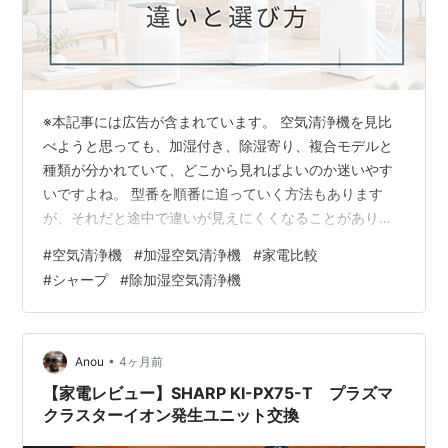
※本記事には広告が含まれています。 空気清浄機を見比
べようと思っても、加湿付き、除湿寄り、複合モデルと
種類が分かれていて、どこから見ればよいのか迷いやす
いですよね。 型番を順番に追っていく方法もあります
が、それだと途中で違いが見えにくくなることがありま
す。 こういうときは、乾燥が気になるのか、湿気や部屋
#
空気清浄機
#
加湿空気清浄機
#
家電比較
干しが気になるのか、それとも型番比較から決めたいの
#
シャープ
#
除加湿空気清浄機
かを先に分けて見たほうが流れをつかみやすいです。 空
気清浄機は、同じように見えるモデルでも、見始める入
口が違うだけで候補の残り方がかなり変わります。 この
ページでは、気になる悩みや比べたいポイントに合わせ
•
Anou
4ヶ月前
て、読み進めやすい順番でまとめています。 …
【家電レビュー】SHARP KI-PX75-T プラズマ
クラスターイオン発生ユニット交換