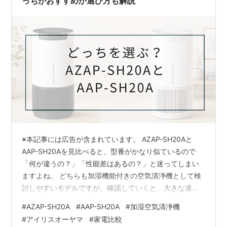
っちがおすすめか選び方も解説
※本記事には広告が含まれています。 AZAP-SH20Aと
AAP-SH20Aを見比べると、型番がかなり似ているので
「何が違うの？」「性能差はあるの？」と迷ってしまい
ますよね。 どちらも加湿機能付きの空気清浄機として検
討しやすいモデルですが、確認していくと、大きな違い
は性能そのものよりもカラー・購入先・交換フィルター
#
AZAP-SH20A
#
AAP-SH20A
#
加湿空気清浄機
の確認しやすさにあります。 AZAP-SH20Aは、ホワイト
#
アイリスオーヤマ
#
家電比較
×ブラック系の見た目やAmazonでの購入しやすさを重視