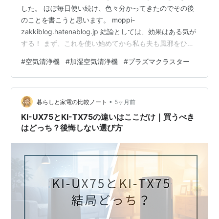
した。 ほぼ毎日使い続け、色々分かってきたのでその後
のことを書こうと思います。 moppi-
zakkiblog.hatenablog.jp 結論としては、効果はある気が
する！ まず、これを使い始めてから私も夫も風邪をひい
ていない。 夫がゴホゴホしている同僚から風邪をもらっ
#
空気清浄機
#
加湿空気清浄機
#
プラズマクラスター
てきたかも、のどに少し違和感が…という怪しい日があ
ったのですが、この空気清浄機を付けて寝たところ風邪
には至りませんでした(なめていた龍角散のおかげもある
•
と思います)。 私も、一回鼻が止まらず風邪か…？となっ
暮らしと家電の比較ノート
5ヶ月前
た日があったのですが、同じく風邪には至りませんでし
KI-UX75とKI-TX75の違いはここだけ｜買うべき
た。 もちろんただの…
はどっち？後悔しない選び方