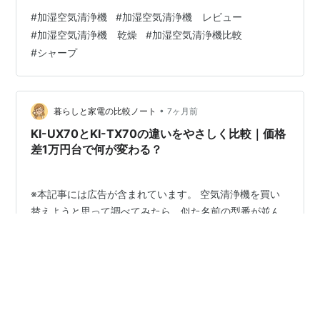
は、そんな悩みを持つ方がよく比較する2つのモデルで
#
加湿空気清浄機
#
加湿空気清浄機 レビュー
す。価格差は約11,800円。決して安い差ではないからこ
#
加湿空気清浄機 乾燥
#
加湿空気清浄機比較
そ、「どちらを選べば、これからの毎日が快適になるの
#
シャープ
か」をしっかり考えたいですよね。 この記事では、購入
後の暮らしをイメージしながら、あなたに合う1台をやさ
しく案内します。 ▼最新モデルが今ならいくらお得か楽
天で見る▼ SHA…
•
暮らしと家電の比較ノート
7ヶ月前
KI-UX70とKI-TX70の違いをやさしく比較｜価格
差1万円台で何が変わる？
※本記事には広告が含まれています。 空気清浄機を買い
替えようと思って調べてみたら、似た名前の型番が並ん
でいて「結局どっちがいいの…？」と迷ってしまうこ
と、ありますよね。 KI-UX70とKI-TX70もその一つ。見
た目も機能も近そうなのに、価格は1万円台くらい差があ
ることが多く、違いが分かりにくいタイプです。 この記
#
KI-UX70
#
KI-TX70
#
空気清浄機 比較
事では、スペック表の数字をずらっと並べるのではな
#
加湿空気清浄機
#
空調家電
く、「普段の使い方で何が変わるのか」「どんな人にど