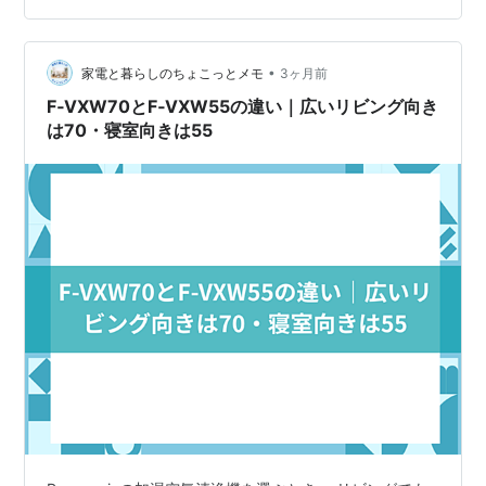
する人に向いています。 AAP-SH20Aは、ホワイト系のシ
ンプルな見た目や、仕様・交換フィルターを確認しなが
ら選びたい人に向いています。 ただし、型番が違うた
•
家電と暮らしのちょこっとメモ
3ヶ月前
め、フィ…
F‑VXW70とF‑VXW55の違い｜広いリビング向き
は70・寝室向きは55