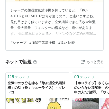
シャープの加湿空気清浄機を探していると、「KC-
40TH7とKC-50TH7は何が違うの？」と迷いますよね。
見た目はよく似ていますが、空気清浄できる広さや加湿
量、最大風量、フィルターの構成などに違いがありま
す。 先に簡単にまとめると、リビングなど広めの部屋で
使うなら、空気清浄力と加湿力に余裕があるKC-50TH7
#
シャープ
#
加湿空気清浄機
#
違い 比較
がおすすめです。 一方、寝室や子ども部屋などで使うな
ら、必要な性能を備えながら価格を抑えやすいKC-
40TH7が選びやすいでしょう。 ただし、本体サイズや重
ネットで話題
もっと見る
さ、タンク容量はどちらも同じです。 この記事では、
KC-40TH7とKC-50TH7の違いを比較し、それぞれどん
な人に向いている…
126
99
ブックマーク
ブックマーク
空気中の水分を操る「除加湿空気清浄
【ホロライブ】さくら
機」の話（作：キューライス） - ソレ
のいらない加湿器」の
ドコ
中の人”が謝罪。「や
コラボ加湿空気清浄機