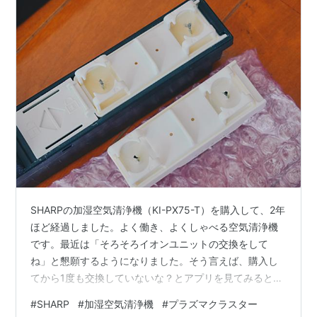
SHARPの加湿空気清浄機（KI-PX75-T）を購入して、2年
ほど経過しました。よく働き、よくしゃべる空気清浄機
です。最近は「そろそろイオンユニットの交換をして
ね」と懇願するようになりました。そう言えば、購入し
てから1度も交換していないな？とアプリを見てみると、
「消耗品 残り6%」の表示が。と言う訳で、プラズマクラ
#
SHARP
#
加湿空気清浄機
#
プラズマクラスター
スターイオン発生ユニット（長い）を交換してみまし