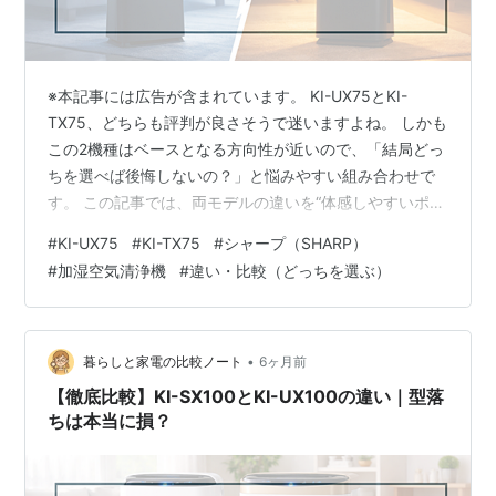
※本記事には広告が含まれています。 KI-UX75とKI-
TX75、どちらも評判が良さそうで迷いますよね。 しかも
この2機種はベースとなる方向性が近いので、「結局どっ
ちを選べば後悔しないの？」と悩みやすい組み合わせで
す。 この記事では、両モデルの違いを“体感しやすいポイ
ント”に絞って整理し、あなたの生活に合う選び方を分か
#
KI-UX75
#
KI-TX75
#
シャープ（SHARP）
りやすくまとめました。 結論としては、KI-UX75は表示
#
加湿空気清浄機
#
違い・比較（どっちを選ぶ）
の見やすさ（同時表示・文字サイズ拡大）に価値を感じ
る人向きで、KI-TX75は切り替え表示で十分ならコスパ
が強いモデルです。 あとは、その時点の価格差に納得で
きるほうを選べばOKですよ。 「違いは理解したのに、最
•
暮らしと家電の比較ノート
6ヶ月前
後の一押…
【徹底比較】KI-SX100とKI-UX100の違い｜型落
ちは本当に損？