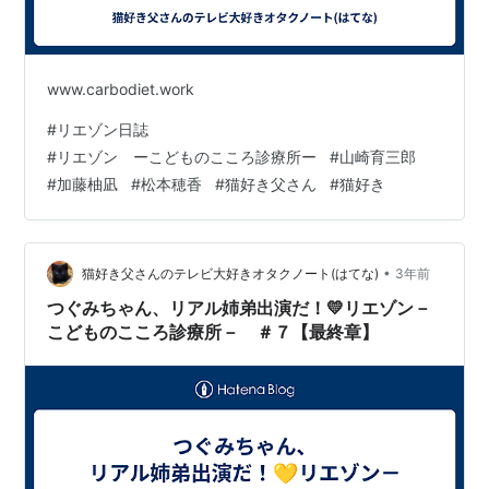
www.carbodiet.work
#
リエゾン日誌
#
リエゾン ーこどものこころ診療所ー
#
山崎育三郎
#
加藤柚凪
#
松本穂香
#
猫好き父さん
#
猫好き
•
猫好き父さんのテレビ大好きオタクノート(はてな)
3年前
つぐみちゃん、リアル姉弟出演だ！💛リエゾン－
こどものこころ診療所－ ＃７【最終章】