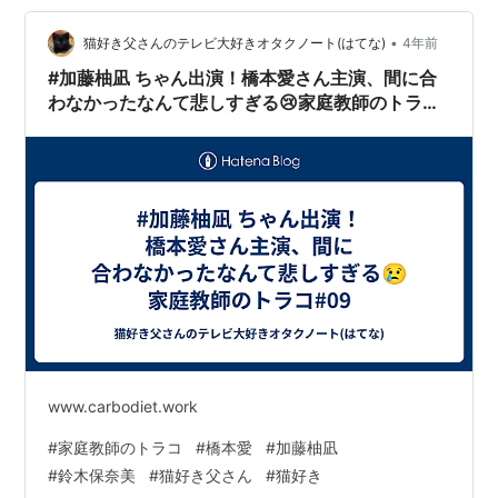
•
猫好き父さんのテレビ大好きオタクノート(はてな)
4年前
#加藤柚凪 ちゃん出演！橋本愛さん主演、間に合
わなかったなんて悲しすぎる😢家庭教師のトラコ
#09
www.carbodiet.work
#
家庭教師のトラコ
#
橋本愛
#
加藤柚凪
#
鈴木保奈美
#
猫好き父さん
#
猫好き