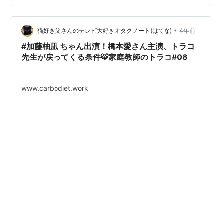
•
猫好き父さんのテレビ大好きオタクノート(はてな)
4年前
#加藤柚凪 ちゃん出演！橋本愛さん主演、トラコ
先生が戻ってくる条件🐯家庭教師のトラコ#08
www.carbodiet.work
#
加藤柚凪
#
家庭教師のトラコ
#
橋本愛
#
中村蒼
#
猫好き父さん
#
猫好き
•
猫好き父さんのテレビ大好きオタクノート(はてな)
4年前
万木家 東北に行ったよ🙌「監察医朝顔2022スペ
シャル」9/26(月)よる9時放送決定！
www.carbodiet.work