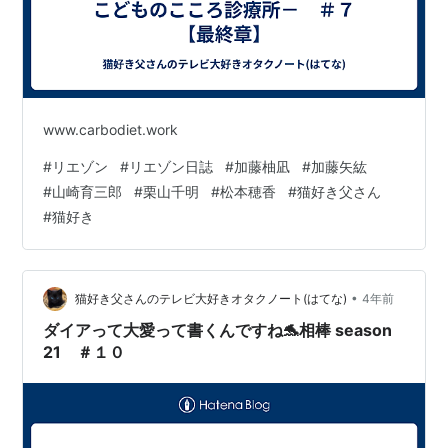
www.carbodiet.work
#
リエゾン
#
リエゾン日誌
#
加藤柚凪
#
加藤矢紘
#
山崎育三郎
#
栗山千明
#
松本穂香
#
猫好き父さん
#
猫好き
•
猫好き父さんのテレビ大好きオタクノート(はてな)
4年前
ダイアって大愛って書くんですね🐬相棒 season
21 ＃１０