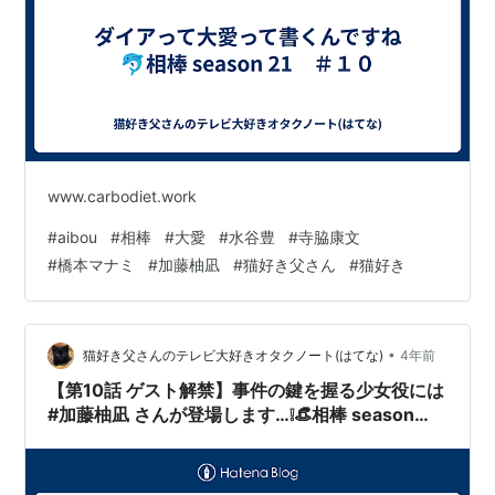
www.carbodiet.work
#
aibou
#
相棒
#
大愛
#
水谷豊
#
寺脇康文
#
橋本マナミ
#
加藤柚凪
#
猫好き父さん
#
猫好き
•
猫好き父さんのテレビ大好きオタクノート(はてな)
4年前
【第10話 ゲスト解禁】事件の鍵を握る少女役には
#加藤柚凪 さんが登場します…❕👒相棒 season
21 ＃１０