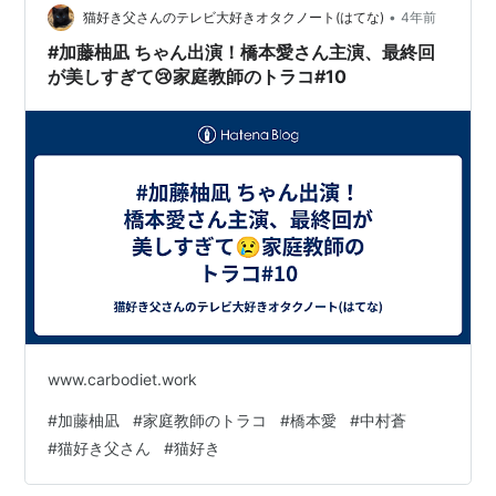
も産まれてお姉ちゃんになりました。妹のさとちゃんは
•
猫好き父さんのテレビ大好きオタクノート(はてな)
4年前
保育園に通い、じいじは若年性の認知症が進行…
#加藤柚凪 ちゃん出演！橋本愛さん主演、最終回
が美しすぎて😢家庭教師のトラコ#10
www.carbodiet.work
#
加藤柚凪
#
家庭教師のトラコ
#
橋本愛
#
中村蒼
#
猫好き父さん
#
猫好き