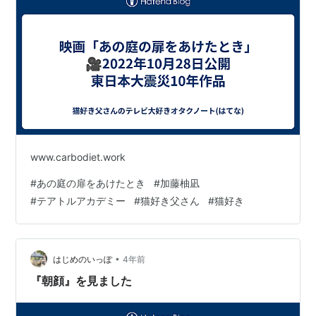
www.carbodiet.work
#
あの庭の扉をあけたとき
#
加藤柚凪
#
テアトルアカデミー
#
猫好き父さん
#
猫好き
•
はじめのいっぽ
4年前
『朝顔』を見ました