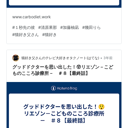
www.carbodiet.work
#
１秒先の彼
#
清原果那
#
加藤柚凪
#
幾田りら
#
猫好き父さん
#
猫好き
•
猫好き父さんのテレビ大好きオタクノート(はてな)
3年前
グッドドクターを思い出した！😲リエゾン－こど
ものこころ診療所－ ＃８【最終話】