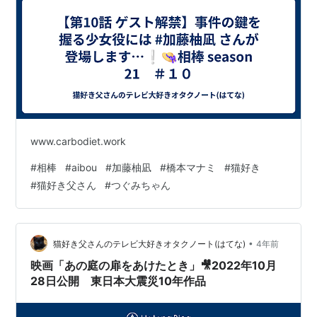
www.carbodiet.work
#
相棒
#
aibou
#
加藤柚凪
#
橋本マナミ
#
猫好き
#
猫好き父さん
#
つぐみちゃん
•
猫好き父さんのテレビ大好きオタクノート(はてな)
4年前
映画「あの庭の扉をあけたとき」🎥2022年10月
28日公開 東日本大震災10年作品