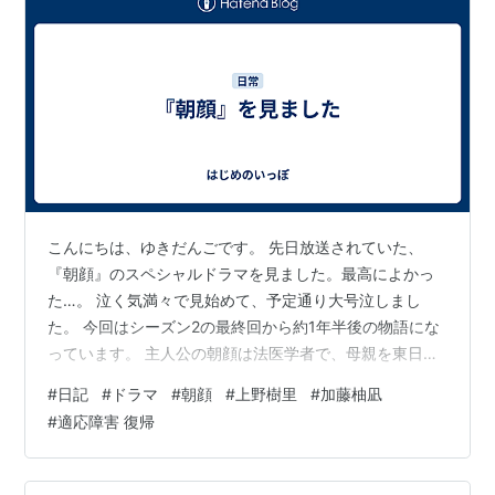
こんにちは、ゆきだんごです。 先日放送されていた、
『朝顔』のスペシャルドラマを見ました。最高によかっ
た…。 泣く気満々で見始めて、予定通り大号泣しまし
た。 今回はシーズン2の最終回から約1年半後の物語にな
っています。 主人公の朝顔は法医学者で、母親を東日本
大震災の際に亡くしています。父親と2人で暮らしなが
#
日記
#
ドラマ
#
朝顔
#
上野樹里
#
加藤柚凪
ら、その現実を受け止めながら前に進んでいき、そして
#
適応障害 復帰
自分も結婚、出産を経験し、家族の形は変わりながら成
長していくという親子三世代の物語です。 今回のスペシ
ャルドラマでは、娘のつぐみちゃんは小学生になり、妹