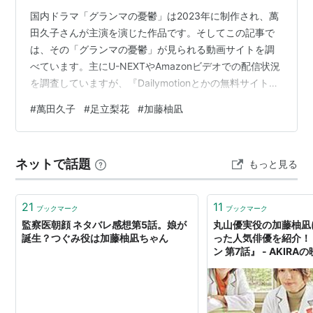
国内ドラマ「グランマの憂鬱」は2023年に制作され、萬
田久子さんが主演を演じた作品です。そしてこの記事で
は、その「グランマの憂鬱」が見られる動画サイトを調
べています。主にU-NEXTやAmazonビデオでの配信状況
を調査していますが、『Dailymotionとかの無料サイトに
はないの？』 『わざわざ登録するのはちょっと･･･』とい
#
萬田久子
#
足立梨花
#
加藤柚凪
う方向けに、無料動画サイトのリンクも載せています。
動画があったとしても違法アップロードされた動画ばか
りだと思いますが、気にしない人は無料動画サイトでも
ネットで話題
もっと見る
動画を探してみてください。1.「グランマの憂鬱」を無料
サイトで探す無料サイトで探す場合は以下のリンクか
ら。 Youtu…
21
11
ブックマーク
ブックマーク
監察医朝顔 ネタバレ感想第5話。娘が
丸山優実役の加藤柚凪
誕生？つぐみ役は加藤柚凪ちゃん
った人気俳優を紹介！
ン 第7話』 - AKIR
ログ