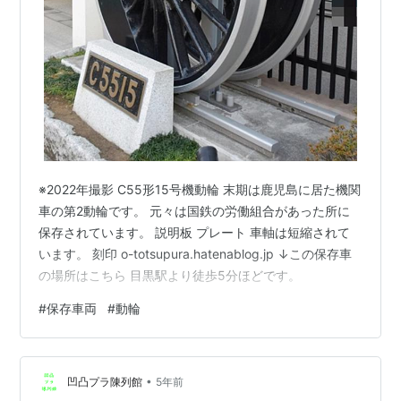
※2022年撮影 C55形15号機動輪 末期は鹿児島に居た機関
車の第2動輪です。 元々は国鉄の労働組合があった所に
保存されています。 説明板 プレート 車軸は短縮されて
います。 刻印 o-totsupura.hatenablog.jp ↓この保存車
の場所はこちら 目黒駅より徒歩5分ほどです。
#
保存車両
#
動輪
•
凹凸プラ陳列館
5年前