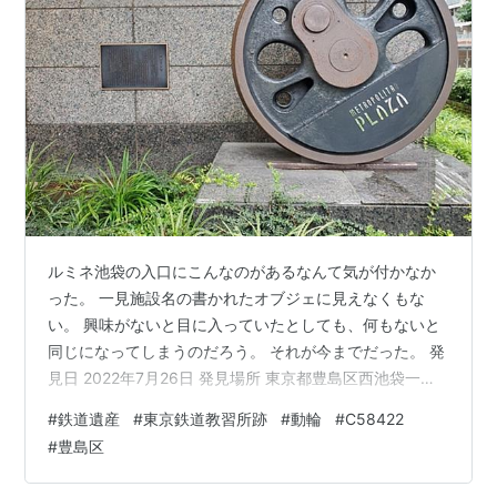
ルミネ池袋の入口にこんなのがあるなんて気が付かなか
った。 一見施設名の書かれたオブジェに見えなくもな
い。 興味がないと目に入っていたとしても、何もないと
同じになってしまうのだろう。 それが今までだった。 発
見日 2022年7月26日 発見場所 東京都豊島区西池袋一丁
目 「METROPOLITAN PLAZA」とルミネ池袋の改称前の
#
鉄道遺産
#
東京鉄道教習所跡
#
動輪
#
C58422
名前が入っている。 1992年6月に、東武百貨店の増床と
#
豊島区
共に「メトロポリタンプラザ」として開業。2010年4月
から、地下1階～10階のファッションフロアが「ルミネ池