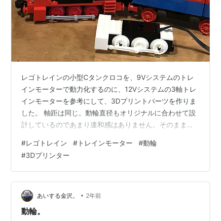
レゴトレインの小型Cタンクロコを、9Vシステムのトレ
インモーターで動力化するのに、12Vシステムの3軸トレ
インモーターを参考にして、3Dプリントパーツを作りま
した。 軸距は同じ。動輪直径もオリジナルに合わせて設
計しているのであまり違和感はありません。そのまま交
換パーツのように組み込むことが出来ます。 でも、現行
#
レゴトレイン
#
トレインモーター
#
動輪
の9Vシステムシリーズの掘りの浅い車輪のアピアランス
#
3Dプリンター
に惑わされてしまったのと直径をmm単位で四捨五入して
ほんの少し大きくなったせいか、オリジナルの車輪の雰
囲気と随分違います。また、動輪にバランスウェイトが
無いのも不満です。 なのでもう一度、動輪を作り直すこ
•
あいする金沢。
2年前
とにしました。今度は嵌め合いなど…
動輪。