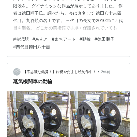
階段を。 ダイナミックな作品が展示してありました。 作
者は徳田順子氏。調べたら、今は改名して 徳田八十吉四
代目。九谷焼の名工です。 三代目の長女で2010年に四代
目を襲名。 どこかの美術館で手厚く保護されていても お
かしくない素晴らしい作品が、こんな近くに。 金沢、す
#
金沢駅
#
あんと
#
まちアート
#
動輪
#
徳田順子
ごいです。
#
四代目徳田八十吉
•
【不思議な錯覚！】錯視やだまし絵制作中！
2年前
蒸気機関車の動輪