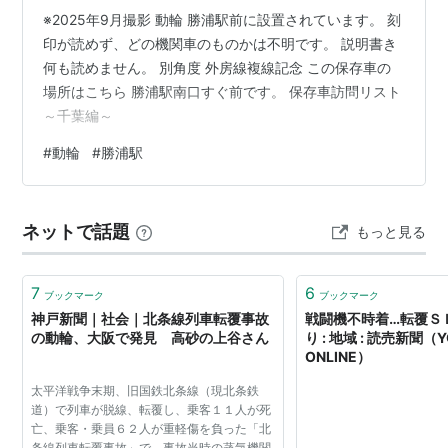
※2025年9月撮影 動輪 勝浦駅前に設置されています。 刻
印が読めず、どの機関車のものかは不明です。 説明書き
何も読めません。 別角度 外房線複線記念 この保存車の
場所はこちら 勝浦駅南口すぐ前です。 保存車訪問リスト
～千葉編～
#
動輪
#
勝浦駅
ネットで話題
もっと見る
7
6
ブックマーク
ブックマーク
神戸新聞｜社会｜北条線列車転覆事故
戦闘機不時着…転覆Ｓ
の動輪、大阪で発見 高砂の上谷さん
り : 地域 : 読売新聞（Y
ONLINE）
太平洋戦争末期、旧国鉄北条線（現北条鉄
道）で列車が脱線、転覆し、乗客１１人が死
亡、乗客・乗員６２人が重軽傷を負った「北
条線列車転覆事故」で、事故当時の蒸気機関