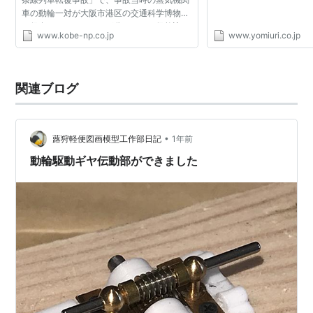
車の動輪一対が大阪市港区の交通科学博物館
に保存されていたことが分かった。偶然訪れ
www.kobe-np.co.jp
www.yomiuri.co.jp
た高砂市在住の戦史研究家上谷（うえたに）
昭夫さん（７２）が...
関連ブログ
•
蕗狩軽便図画模型工作部日記
1年前
動輪駆動ギヤ伝動部ができました