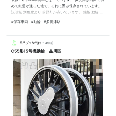
めて鉄道が通った地で、それに因み保存されています。
説明板 別角度より 前照灯が点いています。 銘板 動輪 機
関室 柵が付けられ機器には触れません。 機関士席 反対
#
保存車両
#
動輪
#
多度津駅
側より こちらも前照灯が点いています。 この保存車の場
所はこちら 多度津駅すぐ横です。 駅前に動輪も保存され
ています。 四国鉄道発祥之地 説明板 8620形動輪 元々は
•
初代多度津駅（今の多度津工場辺り）にあったものが、
凹凸プラ陳列館
4年前
平成元年に現在地へ移動してきたそうです。 車番…
C55形15号機動輪 品川区