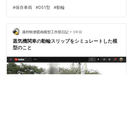
然聞きませんね。この他だと山北のD52横にあるものぐ
#
保存車両
#
D51型
#
動輪
らいでしょうか。 説明板 ↑この保存車の場所はこちら 相
鉄労組の本部前にあります。 o-totsupura.hatenablog.jp
•
蕗狩軽便図画模型工作部日記
5年前
蒸気機関車の動輪スリップをシミュレートした模
型のこと