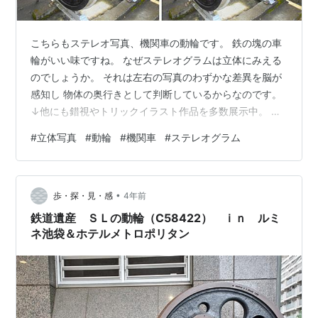
こちらもステレオ写真、機関車の動輪です。 鉄の塊の車
輪がいい味ですね。 なぜステレオグラムは立体にみえる
のでしょうか。 それは左右の写真のわずかな差異を脳が
感知し 物体の奥行きとして判断しているからなのです。
↓他にも錯視やトリックイラスト作品を多数展示中。 錯
視・だまし絵制作のおまけたらふく舍でした。 ←おまけ
#
立体写真
#
動輪
#
機関車
#
ステレオグラム
たらふく舎公式サイト
•
歩・探・見・感
4年前
鉄道遺産 ＳＬの動輪（C58422） ｉｎ ルミ
ネ池袋＆ホテルメトロポリタン