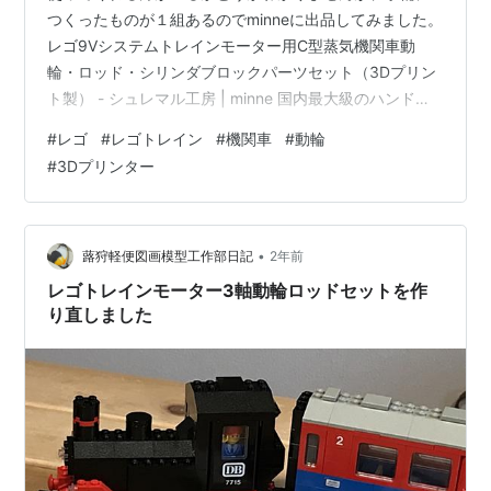
つくったものが１組あるのでminneに出品してみました。
レゴ9Vシステムトレインモーター用C型蒸気機関車動
輪・ロッド・シリンダブロックパーツセット（3Dプリン
ト製） - シュレマル工房 | minne 国内最大級のハンドメ
イド・手作り通販サイト 製品解説です。 レゴトレインシ
#
レゴ
#
レゴトレイン
#
機関車
#
動輪
リーズの9Vシステムトレインモーター用を使って小型の
#
3Dプリンター
C型（3軸）蒸気機関車を作るための動輪・ロッド・シリ
ンダブロックパーツセットです。PLAプラスチック素材
、FDM方式3Dプリント製です。 12Vシステムの3軸トレ
インモーターのデザインコンセプトを尊重し発展させる
•
蕗狩軽便図画模型工作部日記
2年前
方向で…
レゴトレインモーター3軸動輪ロッドセットを作
り直しました