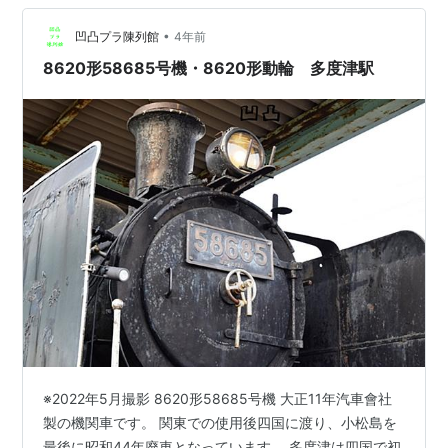
袋」に改称している。 動輪の由来 ここはかつて東京鉄道
教習所があり、広大な敷地に校舎、大講堂、図書館、
•
凹凸プラ陳列館
4年前
プ…
8620形58685号機・8620形動輪 多度津駅
※2022年5月撮影 8620形58685号機 大正11年汽車會社
製の機関車です。 関東での使用後四国に渡り、小松島を
最後に昭和44年廃車となっています。 多度津は四国で初