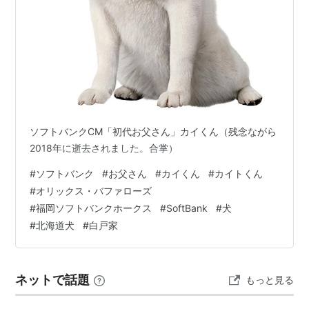
ソフトバンクCM「初代お父さん」カイくん（残念ながら
2018年に逝去されました。合掌）
#
ソフトバンク
#
お父さん
#
カイくん
#
カイトくん
#
オリックス・バファローズ
#
福岡ソフトバンクホークス
#
SoftBank
#
犬
#
北海道犬
#
白戸家
ネットで話題
もっと見る