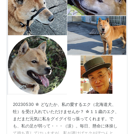
20230530 ☆ どなたか、私の愛するエク（北海道犬、
牡）を受け入れていただけませんか？ ☆１１歳のエク、
まだまだ元気に私をグイグイ引っ張ってくれます。で
も、私の足が弱って・・・（涙）。毎日、懸命に体操し
て持ち直してはいますが、私が逝けばエクがぽつんと取