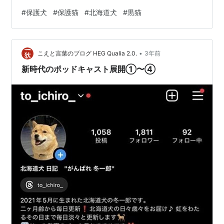
てくれているかけがえのない動物たちのことまるごとギ
#
保護犬
#
保護猫
#
北海道犬
#
黒猫
ュッとまとめてみます。 お祭りの金魚以上の生き物と初
めて暮らすことを実感したのは、小学校５年生のときに
迎えた黒い犬がきっかけでした。 ひとつ上の姉たっての
•
リクエストで、お隣の犬好きな方のお散歩仲間のところ
こえと言葉のブログ HEG Qualia 2.0.
3年前
で生まれた仔犬を引き取ることになったのです。 プード
新時代のポッドキャスト展開①〜④
ルとポメラニアンの合いの子だったその犬…