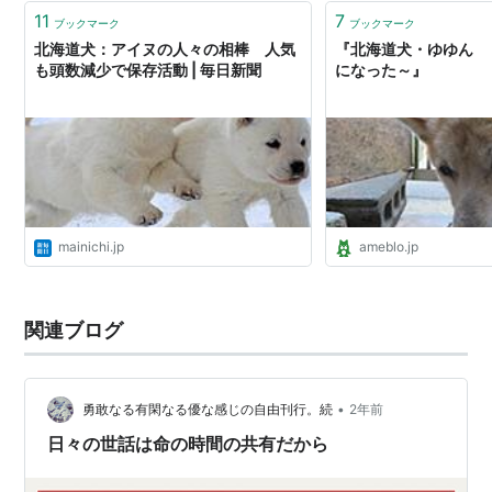
11
7
ブックマーク
ブックマーク
北海道犬：アイヌの人々の相棒 人気
『北海道犬・ゆゆん 
も頭数減少で保存活動 | 毎日新聞
になった～』
mainichi.jp
ameblo.jp
関連ブログ
•
勇敢なる有閑なる優な感じの自由刊行。続
2年前
日々の世話は命の時間の共有だから