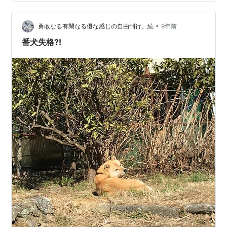
るのだ。 それはそれは、大事そうにくわえた（笑）。 大
きなボールでは、アゴがだるくなって地面に落とす。 で
•
も、私が手伝って、くわえ直しをさせた。 吸血するマダ
勇敢なる有閑なる優な感じの自由刊行。続
9年前
ニがいる関係で、この頃は草むらを歩かせないので、コ
番犬失格⁈
レクションはゼロ。 …