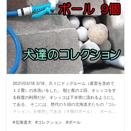
2021/03/18 3/18、久々にドッグルーム（産室を含めて
１２畳）の水洗いをした。 朝と夜の２回、オシッコをす
る程度の利用だが、オシッコは下水管に流れるようにし
てある。 そこには、歴代の５頭の北海道犬たちの『コレ
クション』を保存してある（９個のボール）。 ボールを
見つけるのが得意で、よく草むらから拾ってきた。 見つ
#
北海道犬
#
コレクション
#
ボール
けたボールは散歩中、絶対に離さずくわえたまま帰宅す