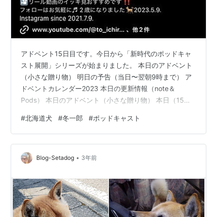
アドベント15日目です。今日から「新時代のポッドキャ
スト展開」シリーズが始まりました。 本日のアドベント
（小さな贈り物） 明日の予告（当日〜翌朝9時まで） ア
ドベントカレンダー2023 本日の更新情報（note＆
Pods） 本日のアドベント（小さな贈り物） 本日（15
日）から、新時代のPodcasts展開 ①〜④ が始まりまし
#
北海道犬
#
冬一郎
#
ポッドキャスト
た。ぜひ①から④までCheck＆Completeしてみてくだ
さい。 stand.fm このあと、②③④と続きます。文字起
こし記事も同時公開です。 note.com 最近、ポッドキャ
•
ストの世界、・・・文字起こしを標準でつけるようにな
Blog-Setadog
3年前
ってきているわけですね。標準じゃなくてオプ…