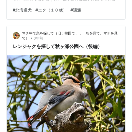
り残されます。それが可哀そうで・・・（涙）。野性味
#
北海道犬
#
エク（１０歳）
#
譲渡
が強く、パワーのある北海道犬（アイヌ犬）ですが、幼
犬のとき沢山の子供たちにベタベタに触っていただき、
人間大好きに育ち、今じゃ大人も大好き。育てるコツは
マチ中で鳥を探して（旧：韓国で．．．鳥を見て、マチを見
「マテ」と「ダメ」を ＜権威をもって＞ 命ずること！室
•
て）
3年前
内犬一筋で育ち、家の中の物は一度もいたずらしたこと
レンジャクを探して秋ヶ瀬公園へ（後編）
ナシです。留守番もできます。外で放すこ…