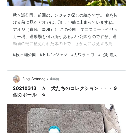
秋ヶ瀬公園、前回のレンジャク探しの続きです。 森を抜
ける前に見たアオジは、珍しく樹に止まっていますね。
アオジ（青鵐、촉새）） この公園、テニスコートやサッ
カー場、運動場も何カ所かある広い公園なのですが、運
動場の端に植えられた木の上で、さかんにさえずる鳥が
います。 カワラヒワです。この鳥、横浜の方で、なぜか
#
秋ヶ瀬公園
#
ヒレンジャク
#
カワラヒワ
#
北海道犬
見る機会がほとんどなく、久しぶりの御対面。寒い冬に
は、ぷくっと羽毛を膨らませていた鳥たちも、もうその
必要はないですね。 カワラヒワ（河原鶸、방울새） 周り
•
の枝にも他のカワラヒワたちが集まって来て、さかんに
Blog-Setadog
4年前
鳴きかわしています。 真ん中の子は、まだ翼の黄色部分
20210318 ☆ 犬たちのコレクション・・・９
の色も薄いので幼鳥でしょうか。 スポ…
個のボール ☆