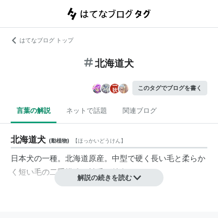
はてなブログ トップ
北海道犬
このタグでブログを書く
言葉の解説
ネットで話題
関連ブログ
北海道犬
(
動植物
)
【
ほっかいどうけん
】
日本犬の一種。北海道原産。中型で硬く長い毛と柔らか
く短い毛の二重構造の被毛が特色である。
解説の続きを読む