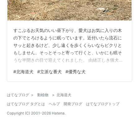
すこぶるお天気のいい昼下がり、愛犬はお気に入りの木
の下でとろけるように眠っています。近付いたら流石に
サッと起きるけど、少し遠くを歩くくらいならピクリと
もしません。そっとそっと寄って行くと、いかにも眠そ
うな半開きの目で迎えてくれました。 由緒正しき猟犬で
ある北海道犬の彼は、侵入者に気付いたら爆発的な力を
#
北海道犬
#
立派な番犬
#
優秀な犬
発揮します。ハクビシンもイタチもアナグマも、愛犬の
おかげで何度も追い払われて、表彰ものの活躍です。 だ
がしかし、彼の可動範囲で鹿の糞を見つけることは多々
はてなブログ
>
動植物
>
北海道犬
あります。若芽がかじられていることも多々あります。
はてなブログ タグとは
ヘルプ
開発ブログ
はてなブログトップ
肉食の獣には敏感に反応するけれど、草食の鹿には甘く
なるのは獣特有の臭いが違うからでしょうか。それ…
Copyright (C) 2001-
2026
Hatena.