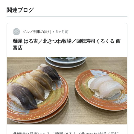
関連ブログ
•
グルメ刑事の法則
5ヶ月前
麺屋 はる吉／北きつね牧場／回転寿司くるくる 西
富店
北海道北見市にある「麺屋 はる吉／北きつね牧場／回転