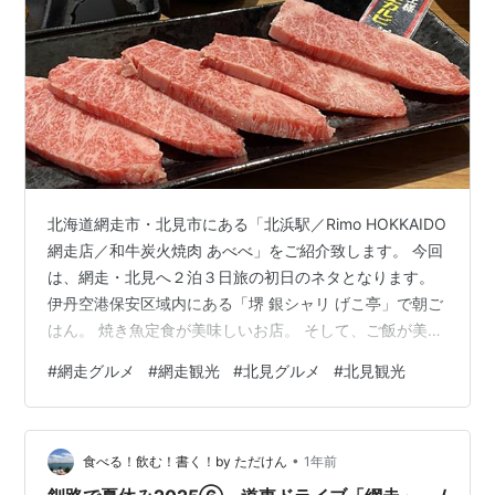
北海道網走市・北見市にある「北浜駅／Rimo HOKKAIDO
網走店／和牛炭火焼肉 あべべ」をご紹介致します。 今回
は、網走・北見へ２泊３日旅の初日のネタとなります。
伊丹空港保安区域内にある「堺 銀シャリ げこ亭」で朝ご
はん。 焼き魚定食が美味しいお店。 そして、ご飯が美味
しいのが特徴。 今回は焼き鮭の定食を戴きました♪ これ
#
網走グルメ
#
網走観光
#
北見グルメ
#
北見観光
よりANAにて伊丹から羽田へ移動。 羽田空港での乗り継
ぎの際に、２回目の朝食ｗｗ 第２ターミナルにある「空
弁工房」で「佐藤水産」の空弁を販売しています。 お勧
•
めしたいのが鮭・いくらのおにぎりです。 具沢山でとて
食べる！飲む！書く！by ただけん
1年前
も美味しい♪ 羽田から女満別へはエア・ドゥで移動。 間