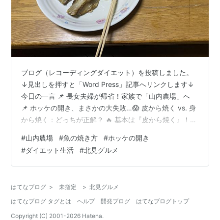
ブログ（レコーディングダイエット）を投稿しました。
↓見出しを押すと「Word Press」記事へリンクします↓
今日の一言 📌 長女夫婦が帰省！家族で「山内農場」へ
📌 ホッケの開き、まさかの大失敗…😱 皮から焼く vs. 身
から焼く：どっちが正解？ 🔥 基本は『皮から焼く』！
（ほぼ全ての魚に共通） 🔥 身から焼くほうがいい場合
#
山内農場
#
魚の焼き方
#
ホッケの開き
🔥 ホッケは「身から焼く」べし！ 焼いている途中に大失
#
ダイエット生活
#
北見グルメ
敗！😱 60代、オジサンの家計簿 レコーディングダイエ
ット 今朝の体重と体脂肪率 昨日の摂取カロリー 体重推
移とカロリー計算の整合性を検証（人体実験） 昨日の摂
はてなブログ
>
未指定
>
北見グルメ
取カロリーと消費カロリーの収支 体重推移とカロリー
はてなブログ タグとは
ヘルプ
開発ブログ
はてなブログトップ
計…
Copyright (C) 2001-
2026
Hatena.