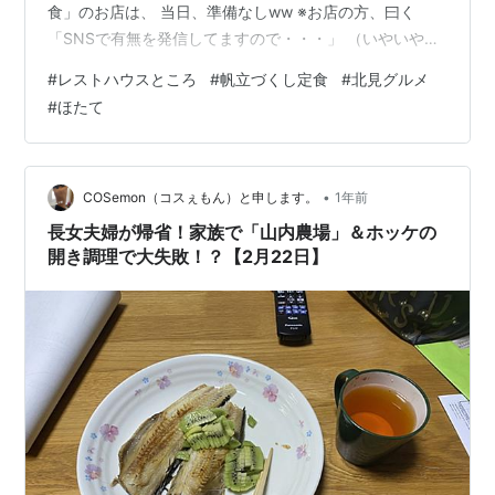
食」のお店は、 当日、準備なしww ※お店の方、曰く
「SNSで有無を発信してますので・・・」 （いやいや、
旅行雑誌に付記しようYO!!）苦笑 ・・・紆余曲折を経て
#
レストハウスところ
#
帆立づくし定食
#
北見グルメ
訪れたのが 「レストハウスところ」 名物は「帆立づくし
#
ほたて
定食」！！ いいお値段します！ （2,750円） 大人２人で
１つの注文は野暮につき、 何か１つ、追加しませう。 →
お好み寿司の「帆立」★ セルフサービスのお茶などを 準
備した後、 いよいよご対面！！ 名物「帆立づくし定食」
•
COSemon（コスぇもん）と申します。
1年前
…
長女夫婦が帰省！家族で「山内農場」＆ホッケの
開き調理で大失敗！？【2月22日】