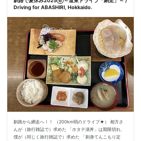
釧路で夏休み2025⑥～道東ドライブ「網走」～ /
もな…
Driving for ABASHIRI, Hokkaido.
釧路から網走へ！！ （200km弱のドライブ★） 相方さ
んが（旅行雑誌で）求めた 「ホタテ漬丼」は期限切れ、
僕が（同じく旅行雑誌で）求めた 「刺身てんこもり定