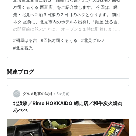
寿司くるくる 西富店」をご紹介致します。 今回は、網
走・北見へ２泊３日旅の２日目のネタとなります。 前回
ネタ 昼前に、北見市内のホテルを出発し「麺屋 はる吉」
の開店前に並ぶことに。 オープン１１時に到着しました
が、既に店内は満席。 待つこと約２０分、カウンター席
#
麺屋はる吉
#
回転寿司くるくる
#
北見グルメ
へ案内され着席。 北見では大人気のラーメン店で、味噌
#
北見観光
ラーメンがお勧めです。 今回で２度目の訪問。 あっさり
なのに濃厚で味噌の臭みが少ないまろやかな味は、豚
骨、トリガラベースのラーメンです。 焙りチャーシュー
関連ブログ
の香ばしさがスープに深みを出し、トッピングの生姜を
混ぜればスープを引き締めひと味…
•
グルメ刑事の法則
5ヶ月前
北浜駅／Rimo HOKKAIDO 網走店／和牛炭火焼肉
あべべ