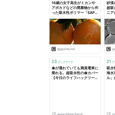
16歳の女子高生がミカンや
砂漠
アボカドなどの廃棄物から作
超吸
った吸水性ポリマー「SAP」
ニア
がアフリカの水不足を解消す
る可能性
gigazine.net
g
23
21
ブックマーク
ブ
傘が濡れていても満員電車に
吸水
乗れる。超吸水性の傘カバー
海水
【今日のライフハックツー
ル」
ル】 ｜ ライフハッカー［日
本版］
www.lifehacker.jp
u