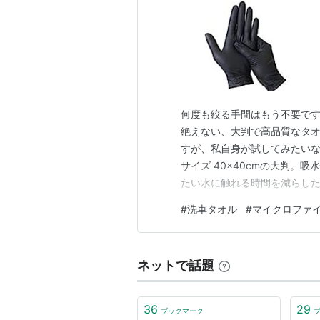
何度も絞る手間はもう不要です
絶えない、大判で高品質なタオ
すが、私自身が試してみたいなと
サイズ 40×40cmの大判。
たい水に触れる時間を減らした
ル 両面 大判 超吸水クロス40
#
洗車タオル
#
マイクロファ
ングワイプ ドライヤークロス ピッ
…
ネットで話題
36
29
ブックマーク