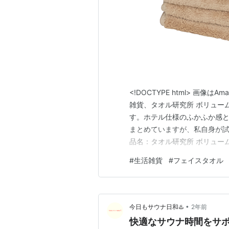
<!DOCTYPE html> 画像は
雑貨、タオル研究所 ボリューム
す。ホテル仕様のふかふか感と
まとめていますが、私自身が試
品名：タオル研究所 ボリューム
生活雑貨／タオル 特徴：高速
#
生活雑貨
#
フェイスタオル
ション 主な特徴とメリット 
•
今日もサウナ日和♨️
2年前
快適なサウナ時間をサポ