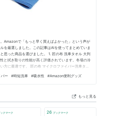
。Amazonで「もっと早く買えばよかった」という声が
ルを厳選しました。この記事はAIを使ってまとめていま
思った商品を選びました。 1. 匠の布 洗車タオル 大判
吸水性と拭き取りの性能が高く評価されています。冬場の冷
い方に最適です。 匠の布 マイクロファイバー洗車タオ
×40cm 1パックに2枚入り メカニックに 超吸収クリーニ
イバー
#
時短洗車
#
吸水性
#
Amazon便利グッズ
グテール洗車布匠の布Amazon 2. ジーオン(GYEON)
もっと見る
26
ブックマーク
ブックマーク