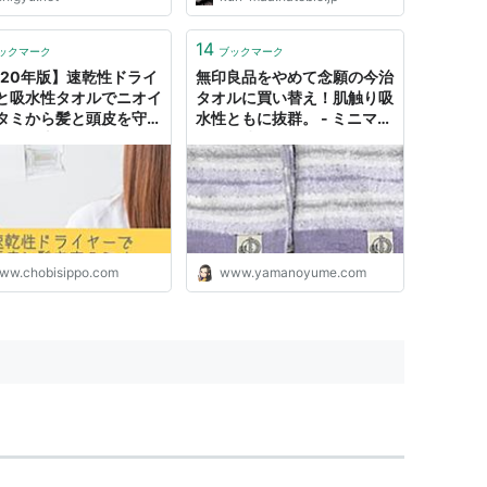
14
ックマーク
ブックマーク
020年版】速乾性ドライ
無印良品をやめて念願の今治
と吸水性タオルでニオイ
タオルに買い替え！肌触り吸
タミから髪と頭皮を守ろ
水性ともに抜群。 - ミニマリ
お風呂上がりの自然乾燥
スト三昧
Ｇ？速乾性ドライヤー・
すめ１１選 - ちょびちゃ
る
ww.chobisippo.com
www.yamanoyume.com