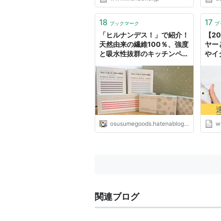
18
17
ブックマーク
ブ
「ヒルナンデス！」で紹介！
【2
天然由来の繊維100％、強度
ヤー
と吸水性抜群のキッチンペー
やイ
パー『仁淀川のみずかみ調理
う！
ペーパー』 - こういうものは
はＮ
どうですか
おす
んね
osusumegoods.hatenablog.jp
w
関連ブログ