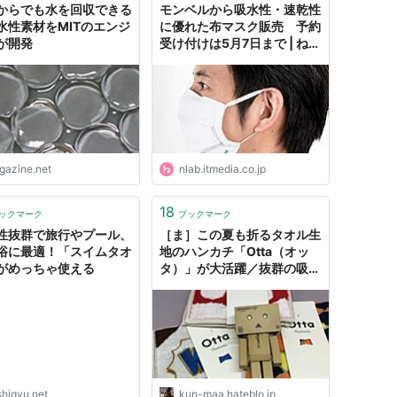
からでも水を回収できる
モンベルから吸水性・速乾性
水性素材をMITのエンジ
に優れた布マスク販売 予約
が開発
受け付けは5月7日まで | ねと
らぼ
igazine.net
nlab.itmedia.co.jp
18
ックマーク
ブックマーク
性抜群で旅行やプール、
［ま］この夏も折るタオル生
浴に最適！「スイムタオ
地のハンカチ「Otta（オッ
がめっちゃ使える
タ）」が大活躍／抜群の吸水
性と耐用性の今治タオル
@kun_maa - ［ま］ぷるん
にー！（พรุ่งนี้）
shigyu.net
kun-maa.hateblo.jp