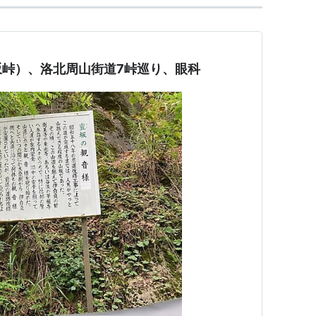
坂峠）、洛北周山街道7峠巡り、眼科