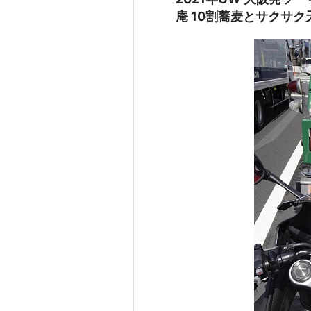
庵 10割蕎麦とサクサク