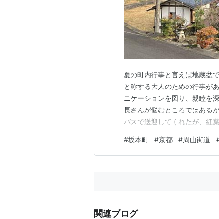
夏の町内行事と言えば地蔵盆で
と称する大人のための行事が
ニケーションを図り、親睦を
長さんが悩むところではあるが
バスで送迎してくれたが、紅
中川を抜けて周山街道を走り、
#
坂本町
#
京都
#
周山街道
で鶏のすき焼きを食したのだ
タバコを燻らす姿も絵になる⁉
関連ブログ