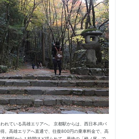
われている高雄エリアへ。 京都駅からは、西日本JRバ
得。高雄エリアへ直通で、往復800円の乗車料金で、高
 京都駅から１時間ほど揺られて、最終の「栂ノ尾」で