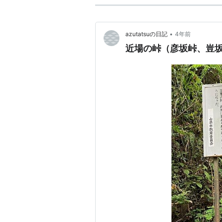
•
azutatsuの日記
4年前
近場の峠（彦坂峠、豈