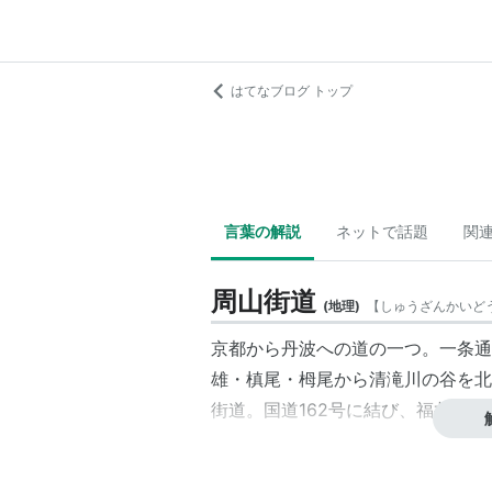
はてなブログ トップ
言葉の解説
ネットで話題
関
周山街道
(
地理
)
【
しゅうざんかいど
京都から丹波への道の一つ。一条通
雄・槙尾・栂尾から清滝川の谷を北
街道。国道162号に結び、福井県