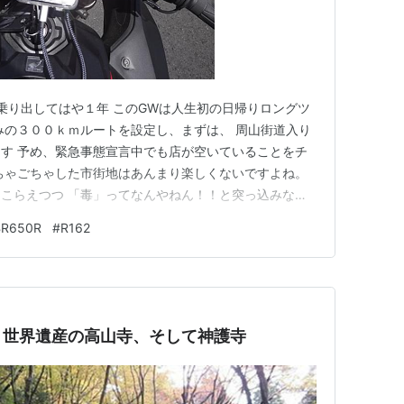
に乗り出してはや１年 このGWは人生初の日帰りロングツ
みの３００ｋｍルートを設定し、まずは、 周山街道入り
す 予め、緊急事態宣言中でも店が空いていることをチ
ちゃごちゃした市街地はあんまり楽しくないですよね。
こらえつつ 「毒」ってなんやねん！！と突っ込みなが
止めたいのですが、 途中謎の砕石所みたいなところがあ
BR650R
#
R162
て、 前のダンプカーからセメントが溶け込んだ液を浴び
ました ヘ…
 世界遺産の高山寺、そして神護寺