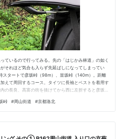
残っているので行ってみる。先の「はじかみ林道」の如く
とがそれほど気合も入らず先延ばしになってしまってい
6時スタートで彦坂峠（98m）、豈坂峠（140m）。距離
を加えて周回するコース。タイツに長袖とベストを着用す
市内の長良、高富の街を抜けてから西に左折すると彦坂峠
いが通勤かそれとなく交通量も多めの道路は岐阜畜産セン
坂峠
#
周山街道
#
京都洛北
の斜度もなく峠の頂上に達するとトンネルになって味気な
て県道91号を北上。…