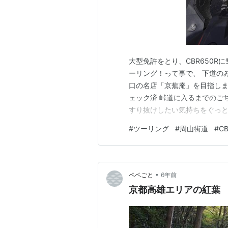
大型免許をとり、CBR650R
ーリング！って事で、 下道の
口の名店「京蕪庵」を目指しま
ェック済 峠道に入るまでのご
すり抜けしたい気持ちをぐっと
らｗ 後で復習して原因を突き
#
ツーリング
#
周山街道
#
C
って、 道全体が白く曇ってい
続けながら 走ったあたりもあり
•
ペペごと
6年前
京都高雄エリアの紅葉