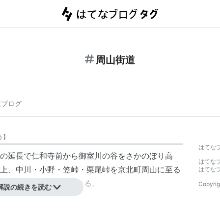
周山街道
連ブログ
う
】
はてな
の延長で仁和寺前から御室川の谷をさかのぼり高
はてな
上、中川・小野・笠峠・栗尾峠を京北町周山に至る
はてな
小浜市に達することができる。
Copyrig
解説の続きを読む