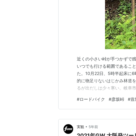
近くの小さい峠が手つかずで
いつでも行ける範囲であるこ
た。10月22日、5時半起床に
的に物足りないはじかみ林道
るが出だしは少々寒い。岐阜
の緩い登りが始まる。朝も早
#
ロードバイク
#
彦坂峠
#
豈
ターの横を抜けるとそれほど
い。そのまま西にダウンヒルし
•
実観
5年前
2021年GW 大阪発ツーリング その① R162周山街道 入り口の京蕪