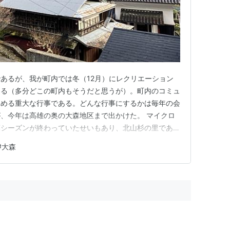
あるが、我が町内では冬（12月）にレクリエーション
ある（多分どこの町内もそうだと思うが）。町内のコミュ
深める重大な行事である。どんな行事にするかは毎年の会
、今年は高雄の奥の大森地区まで出かけた。 マイクロ
葉シーズンが終わっていたせいもあり、北山杉の里である
意外と早く1時間弱で着くことができた。 農家の大広間
#
大森
が、隣の部屋には昔ながらの囲炉裏もあり、町内の長老が
 食事が終われば、餅つき…