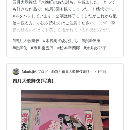
四月大歌舞伎『木挽町のあだ討ち』を観ました。 とって
も好きな作品で、結局3回も観てしまった…！感想です。
※ネタバレしています。公演は終了しましたがこれから配
信を観る方、小説を読む方はご注意ください。 まず、季
節の移ろいがとても美しく描かれている作品だなと思っ
た。 最初の伊納家の場面では、桜が咲いていたりホトト
#
四月大歌舞伎
#
木挽町のあだ討ち
#
歌舞伎座
ギスが鳴いていたりと春を感じる。 次の、伊納菊之助
#
歌舞伎
#
市川染五郎
#
松本幸四郎
#
永井紗耶子
（市川染五郎さん）が森田座を訪ねる場面は夏。 森田座
裏手の、栄二（澤村宗之助さん）とほたる（中村壱太郎
さん）が衣装を干したりする場面は秋。 そしてやっぱり
日本人にとって仇討ちと言えば冬なのか、仇討ちの場面
•
fabufujiのブログ～独断と偏見の歌舞伎劇評～
1年前
では雪が降ってた。 美しいのと同時…
四月大歌舞伎(写真)