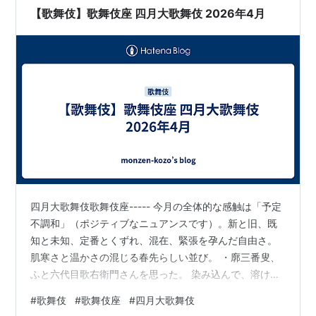
【歌舞伎】歌舞伎座 四月大歌舞伎 2026年4月
四月大歌舞伎歌舞伎座----- 今月の全体的な感触は「予定
不調和」（ポジティブなニュアンスです）。新と旧、既
知と未知、定番とくずれ、混在、緊張を孕んだ自由さ。
肌寒さと温かさの混じる春先らしい並び。 ・廓三番叟、
ふと六代目歌右衛門さんを思った。 染み込んで、溶け
て、この方々のどこかを創っているのかもしれない。・
#
歌舞伎
#
歌舞伎座
#
四月大歌舞伎
菊五郎さん政岡・弾正・小助、時蔵さんの八重垣姫。・