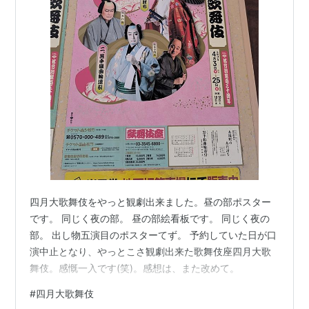
四月大歌舞伎をやっと観劇出来ました。昼の部ポスター
です。 同じく夜の部。 昼の部絵看板です。 同じく夜の
部。 出し物五演目のポスターてず。 予約していた日が口
演中止となり、やっとこさ観劇出来た歌舞伎座四月大歌
舞伎。感慨一入です(笑)。感想は、また改めて。
#
四月大歌舞伎