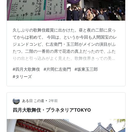
久しぶりの歌舞伎鑑賞に出かけた。昼と夜の二部に戻っ
てからは初めて。 今回は、というか今回も人間国宝のレ
ジェンドコンビ、仁左衛門・玉三郎がメインの演目がふ
たつ。二階の一番前の席で花道の真上だったので、ふた
りの出と引っ込みがよく見えた。歌舞伎界きっての美男
美女？カップルに、厚い化粧があるとはいえ、まあ、歳
#
四月大歌舞伎
#
片岡仁左衛門
#
坂東玉三郎
を重ねても、ビジュアルの素晴らしさは衰えないものだ
#
タリーズ
と改めて感心してしまった。 最後の演目は、四季を表し
た四場面の舞踊で、こちらには、寺島しのぶさんのご子
息、尾上眞秀くん始め、若手が多く登場した。ラブリン
こと愛之助らがお雛様に扮した、とにかくきらびやかな
•
ある日 この道
2年前
衣装に目を奪われた春と、木の葉の役の眞秀くんら…
四月大歌舞伎・プラネタリアTOKYO