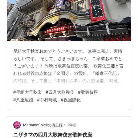
星組大千秋楽おめでとうございます。 無事に完走、素晴
らしいです。 そして、さきっぽちゃん、ご卒業おめでと
うございます！ 昨晩は歌舞伎座夜の部。 歌舞伎三姫と言
われる難役の赤姫は『金閣寺』の雪姫、『鎌倉三代記』
の時姫、そして当月『本朝廿四孝』の八重垣姫。 時蔵丈
が初役で八重垣姫！ 素晴らしい八重垣姫でした。 襖が開
#
星組大千秋楽
#
四月大歌舞伎
#
歌舞伎座
いて、勝頼の掛け軸に向かって祈っている後ろ姿だけで
#
八重垣姫
#
中村時蔵
#
祝国際化
姫のオーラが伝わってきます。 一度も会ったことのない
許婚に恋する八重垣姫の切なさ、そして絵姿そっくりの
庭師（実は勝頼）に恋する姫の熱情、初役とは思えない
八重垣姫でした。 犬丸先生のFBから↓ お父上の萬壽丈の
•
MadameSoleilの備忘録
2年前
思い入れが時蔵丈に伝承されて…
ニザタマの四月大歌舞伎@歌舞伎座