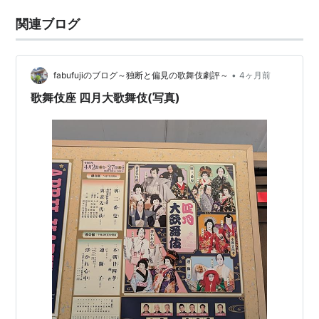
関連ブログ
•
fabufujiのブログ～独断と偏見の歌舞伎劇評～
4ヶ月前
歌舞伎座 四月大歌舞伎(写真)