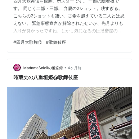
四月大歌舞伎を観劇。ポスターです。 一部の絵看板で
す。 同じく二部・三部。 弁慶の2ショット。凄すぎる。
こちらの2ショットも凄い。古希を超えている二人とは思
えない。 緊急事態宣言が解除されたせいか、先月よりも
入りが良かったですね。しかし気になるのは播磨屋の容
態。何とか無事回復されるのを心から願っています｡｡｡
#
四月大歌舞伎
#
歌舞伎座
•
MadameSoleilの備忘録
4ヶ月前
時蔵丈の八重垣姫@歌舞伎座