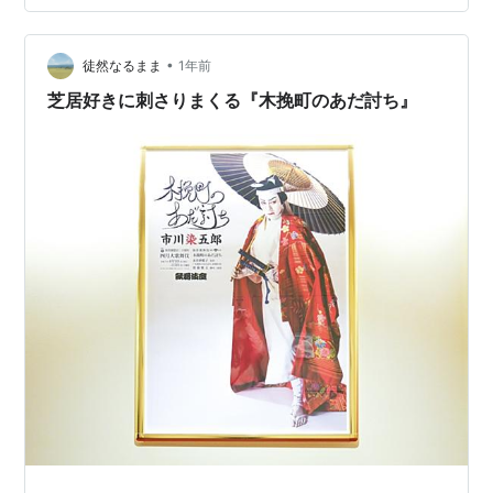
連獅子、なんだか新鮮。 ・浮かれ心中、エッジをいく構
成・芝居まわし。遠心力を楽しむべし。・犬と鼠とネズ
•
ミ。 ◆昼の部一、廓三番叟二、裏表先代萩 ◆夜の部
徒然なるまま
1年前
一、本朝廿四孝二、連獅子三、浮かれ心中 （2026.4.4）
芝居好きに刺さりまくる『木挽町のあだ討ち』