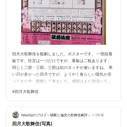
四月大歌舞伎を観劇しました。ポスターです。 一部絵看
板です。狂言は一つだけですが、看板は二枚あります。
同じく二部・三部。三部は絵のタッチが違いますね。 寒
い日が多かった四月ですが、ようやく春らしい陽気が戻
ってきた中、観劇して来ました。感想はまた別項にて綴
ります。
#
四月大歌舞伎
•
fabufujiのブログ～独断と偏見の歌舞伎劇評～
5年前
四月大歌舞伎(写真)