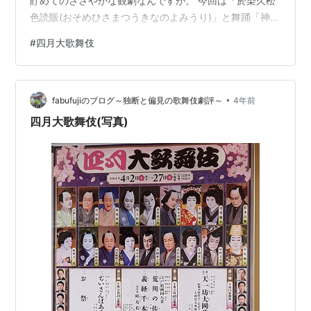
貯めてのささやかな観劇なんですが。 今回は「於染久松
色読販(おそめひさまつうきなのよみうり)」と舞踊「神田
祭」で玉三郎様との競演とのことで、歌舞伎座も大変な
#
四月大歌舞伎
賑わいを見せていましたよ。。そりゃそうですよね。本
当にこの組合せはこの世のものとは思えないもの。今し
か見られない、お芝居の神様の贈り物ですよ。しかも
•
「於染久松色読販」では貧しさゆえに強請を働く夫婦、
fabufujiのブログ～独断と偏見の歌舞伎劇評～
4年前
「神田祭」では江戸の華である鳶頭と芸者という、毛色
四月大歌舞伎(写真)
の全く異なるお役を楽しむ…