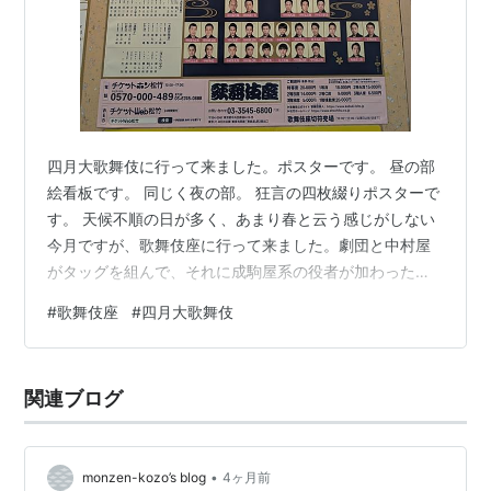
四月大歌舞伎に行って来ました。ポスターです。 昼の部
絵看板です。 同じく夜の部。 狂言の四枚綴りポスターで
す。 天候不順の日が多く、あまり春と云う感じがしない
今月ですが、歌舞伎座に行って来ました。劇団と中村屋
がタッグを組んで、それに成駒屋系の役者が加わった感
じの座組でした。感想はまた別項にて綴ります。
#
歌舞伎座
#
四月大歌舞伎
関連ブログ
•
monzen-kozo’s blog
4ヶ月前