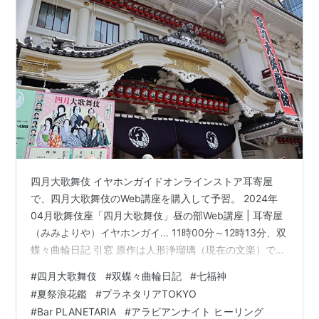
四月大歌舞伎 イヤホンガイドオンラインストア耳寄屋
で、四月大歌舞伎のWeb講座を購入して予習。 2024年
04月歌舞伎座「四月大歌舞伎」昼の部Web講座 | 耳寄屋
（みみよりや）イヤホンガイ... 11時00分～12時13分、双
蝶々曲輪日記 引窓 原作は人形浄瑠璃（現在の文楽）で、
大坂の竹本座で初演され、後に歌舞伎に取り入れられ
#
四月大歌舞伎
#
双蝶々曲輪日記
#
七福神
た。 作者は武田出雲、三好松洛、並木千柳の3人の合作
#
夏祭浪花鑑
#
プラネタリアTOKYO
で、この3人は三大名作と言われる、菅原伝授手習鑑
#
Bar PLANETARIA
#
アラビアンナイト ヒーリング
（1746年）、義経千本桜（1747年）、仮名手本忠臣蔵