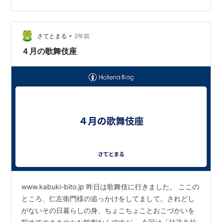
（1748年）も書いた。 双蝶々曲輪日記は1749年初演
で、夏祭浪花鑑もこの3人が書き、1745年初演。 歌舞伎
や…
•
さてとまる
2年前
４月の歌舞伎座
www.kabuki-bito.jp 昨日は歌舞伎に行きました。 ここの
ところ、仁左衛門様の追っかけをしてまして。されどし
がないその日暮らしの身、ちょこちょことおこづかいを