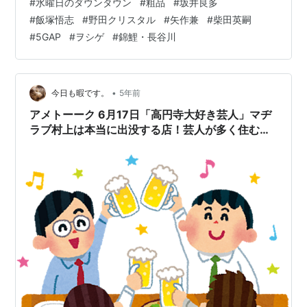
#
水曜日のダウンタウン
#
粗品
#
坂井良多
#
飯塚悟志
#
野田クリスタル
#
矢作兼
#
柴田英嗣
#
5GAP
#
ヲシゲ
#
錦鯉・長谷川
•
今日も暇です。
5年前
アメトーーク 6月17日「高円寺大好き芸人」マヂ
ラブ村上は本当に出没する店！芸人が多く住むデ
ィープな街が面白い！