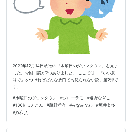
2022年12月14日放送の『水曜日のダウンタウン』を見ま
した。今回は説が2つありました。 ここでは「『いい意
味で』をつければどんな悪口でも怒られない説」第2弾で
す。
#
水曜日のダウンタウン
#
ジローラモ
#
遠野なぎこ
#
130R ほんこん
#
蔵野孝洋
#
みなみかわ
#
坂井良多
#
鰻和弘