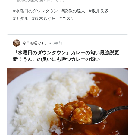
#
水曜日のダウンタウン
#
説教の達人
#
坂井良多
#
ナダル
#
鈴木もぐら
#
ゴスケ
•
今日も暇です。
3年前
『水曜日のダウンタウン』カレーの匂い最強説更
新！うんこの臭いにも勝つカレーの匂い