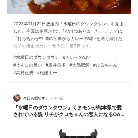
2023年11月22日放送の『水曜日のダウンタウン』を見ま
した。今回は企画が1つ、説が1つありました。 ここでは
「打ち合わせ中 隣の部屋からカレーの匂いを送り続けた
らその後全員カレー食う説」第3弾です。
#
水曜日のダウンタウン
#
カレーの匂い
#
うんこの臭い
#
坂井良多
#
大鶴肥満
#
ひるちゃん
#
高野正成
#
根建太一
•
今日も暇です。
4年前
『水曜日のダウンタウン』くまモンが熊本県で愛
されている説 リチがクロちゃんの恋人になるOA
前のロケ