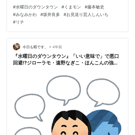
#
水曜日のダウンタウン
#
くまモン
#
藤本敏史
#
みなみかわ
#
坂井良多
#
お見送り芸人しんいち
#
リチ
•
今日も暇です。
4年前
『水曜日のダウンタウン』「いい意味で」で悪口
回避!?ジローラモ・遠野なぎこ・ほんこんの強者
ばかりで検証