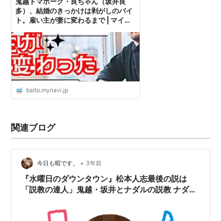
鬼越トマホーク・良ちゃん（坂井良
多）、結婚のきっかけは剥がしのバイ
ト。雇い主が妻に変わるまで | マイナ
ビバイトTIMES
baito.mynavi.jp
関連ブログ
•
今日も暇です。
3年前
『水曜日のダウンタウン』松本人志最後の説は
「説教の達人」鬼越・坂井とナダルの説教 ナダル
天邪鬼が読めず