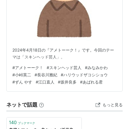
2024年4月18日の『アメトーーク！』です。今回のテー
マは「スキンヘッド芸人」。
#
アメトーーク！
#
スキンヘッド芸人
#
みなみかわ
#
小峠英二
#
長谷川雅紀
#
ハリウッドザコシショウ
#
ずん やす
#
江口直人
#
坂井良多
#
あばれる君
ネットで話題
もっと見る
140
ブックマーク