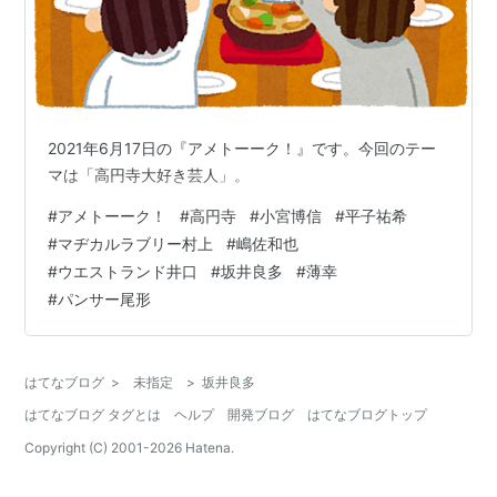
2021年6月17日の『アメトーーク！』です。今回のテー
マは「高円寺大好き芸人」。
#
アメトーーク！
#
高円寺
#
小宮博信
#
平子祐希
#
マヂカルラブリー村上
#
嶋佐和也
#
ウエストランド井口
#
坂井良多
#
薄幸
#
パンサー尾形
はてなブログ
>
未指定
>
坂井良多
はてなブログ タグとは
ヘルプ
開発ブログ
はてなブログトップ
Copyright (C) 2001-
2026
Hatena.