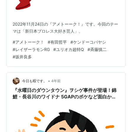
2022年11月24日の『アメトーーク！』です。今回のテー
マは「新日本プロレス大好き芸人」。
#
アメトーーク！
#
有田哲平
#
ケンドーコバヤシ
#
レイザーラモンRG
#
ユリオカ超特Q
#
斉藤慎二
#
坂井良多
•
今日も暇です。
4年前
『水曜日のダウンタウン』ヲシゲ事件が登場！錦
鯉・長谷川のワイドナ 5GAPのボケなど面白かっ
た瞬間