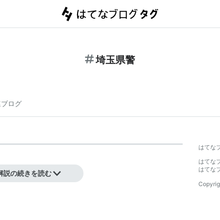
埼玉県警
連ブログ
】
はてな
はてな
はてな
解説の続きを読む
Copyrig