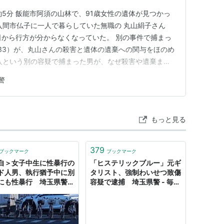
：約5分 飯能市阿須の山林で、91歳女性の遺体が見つかっ
入間市仏子に一人で暮らしていた無職の 丸山絹子さん
1日から行方が分からなくなっていた。 別の事件で捕まっ
（33）が、丸山さんの殺害と遺体の遺棄への関与をほのめ
入という別の容疑で捕まった男が、なぜ殺害や遺棄まで
囲を順に整理する。 この記事でわかること 飯能市の山中
警
端緒はなくなった軽乗用車 逮捕までの流れ 男は殺人・死
もっと見る
379
ブックマーク
ブックマーク
自＞女子中生に性暴行の
「ヒステリックブルー」元ギ
ド人男、執行猶予中に別
タリスト、強制わいせつ致傷
にも性暴行 埼玉県警発
容疑で逮捕 埼玉県警 - 毎日
ず 「移民」と日本人
新聞