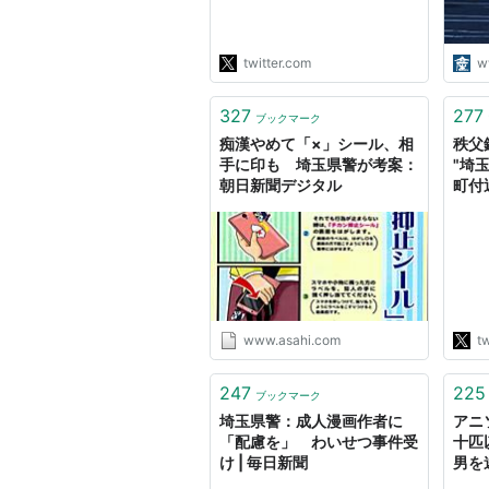
を受け、本年９月１６日付で
送検した旨の連絡を受けまし
た。軽率な行為だったと反省
twitter.com
w
しています。"
327
277
ブックマーク
痴漢やめて「×」シール、相
秩父鉄
手に印も 埼玉県警が考案：
"埼
朝日新聞デジタル
町付
めに
を検
の横
いま
す。
けな
配備
www.asahi.com
tw
http
247
225
ブックマーク
埼玉県警：成人漫画作者に
アニ
「配慮を」 わいせつ事件受
十匹
け | 毎日新聞
男を
ュー