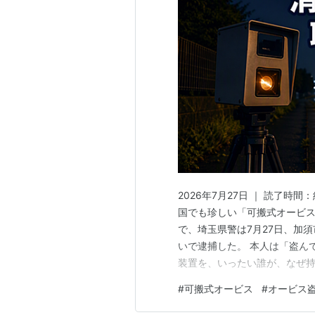
2026年7月27日 ｜ 読了時
国でも珍しい「可搬式オービ
で、埼玉県警は7月27日、加須
いで逮捕した。 本人は「盗ん
装置を、いったい誰が、なぜ持
も、どこか奇妙だった。 この
#
可搬式オービス
#
オービス
「光ったから戻った」という奇
も逮捕できた決め手は防犯カメ