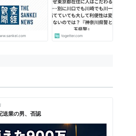
『神奈川県警と埼玉県警』
ww.sankei.com
togetter.com
前
配送業の男、否認