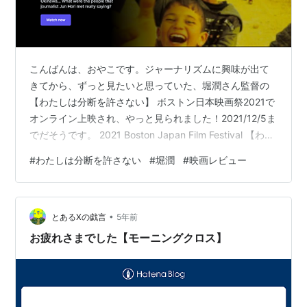
こんばんは、おやこです。ジャーナリズムに興味が出て
きてから、ずっと見たいと思っていた、堀潤さん監督の
【わたしは分断を許さない】 ボストン日本映画祭2021で
オンライン上映され、やっと見られました！2021/12/5ま
でだそうです。 2021 Boston Japan Film Festival 【わた
しは分断を許さない】堀潤さんにしたら強すぎるタイト
#
わたしは分断を許さない
#
堀潤
#
映画レビュー
ルだな、と思ってました。そして映画を見て感じたタイ
トルは、【わたしは分断を許せない】こういう感じだっ
たじゃないかな、言いたいことは。なんとなくだけど。
•
ただ分断を批判するだけじゃなく、分断の境目に手当て
とあるXの戯言
5年前
したい。そんな優しさが感じられる表現が随所に感じ…
お疲れさまでした【モーニングクロス】