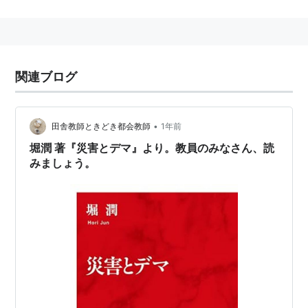
その後、「ニュースウオッチ9」のリポーターや「Bizス
ポ」(現・Bizプラス)の司会を担当した。
2012年6月からは、アメリカのカリフォルニア大学ロサ
ンゼルス校に客員研究員として派遣され、SNSの活用等
関連ブログ
を研究していた。
2012年6月、評論家の宇野常寛らとともに、市民メディ
ア「8bit News」を設立、運営主体としてNPOも立ち上
•
田舎教師ときどき都会教師
1年前
げた。
堀潤 著『災害とデマ』より。教員のみなさん、読
みましょう。
2013年3月19日、同年4月1日付でNHKを退職することが
わかった。NHKによると「NHKを離れて、インターネ
ットを使った次世代の情報発信の方法を確立したい」と
のこと。
2013年4月1日、NHKを退職。
NHK公式Twitterアカウント「@nhk_HORIJUN」
NHKのニュース番組「Bizスポ」担当アナウンサーとし