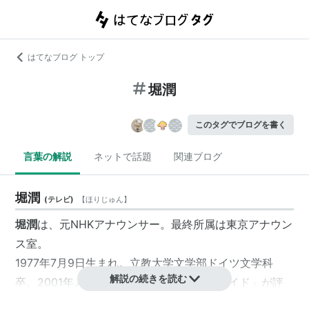
はてなブログ トップ
堀潤
このタグでブログを書く
言葉の解説
ネットで話題
関連ブログ
堀潤
(
テレビ
)
【
ほりじゅん
】
堀潤
は、元NHKアナウンサー。最終所属は東京アナウン
ス室。
1977年7月9日生まれ。立教大学文学部ドイツ文学科
解説の続きを読む
卒。2001年入局。岡山放送局「きびきびワイド」が評
価され上京した。自称「男版クボジュン」。