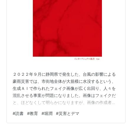
て、番組のPRを含めたアカウントとしてTwitterアカウ
ント「@nhk_HORIJUN」を使用していた。東日本大震
災以降、地震情報や原発情報をTweetしていたが、本人
が番組から離れることを機に2012年3月末にNHKが閉鎖
した。
ヘアスタイル事件
天然パーマ（くせ毛）を生かしたサーファー風ヘアスタ
イルに「アナウンサーらしくない」と視聴者からの苦情
２０２２年９月に静岡県で発生した、台風の影響による
が後を絶たず、ヘアスタイルを変更した過去を持つ。
豪雨災害では、市街地全体が大規模に水没するという、
生成ＡＩで作られたフェイク画像が広く出回り、人々を
混乱させる事案が問題になりました。画像はフェイクだ
と、ほどなくして明らかになりますが、画像の作成者は
「警鐘を鳴らすためにやった」とＳＮＳで明かし、生成
#
読書
#
教育
#
堀潤
#
災害とデマ
ＡＩの課題を知らしめるための意図的な行為だったと説
明しました。しかし、深刻な問題は、その後に起きま
す。（堀潤『災害とデマ』集英社インターナショナル、