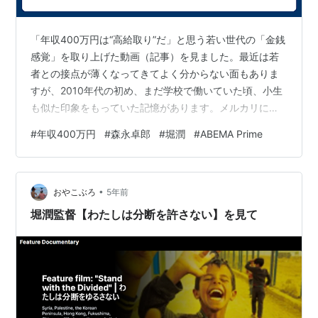
「年収400万円は“高給取り”だ」と思う若い世代の「金銭
感覚」を取り上げた動画（記事）を見ました。最近は若
者との接点が薄くなってきてよく分からない面もありま
すが、2010年代の初め、まだ学校で働いていた頃、小生
も似た印象をもっていた記憶があります。メルカリに象
徴されるように、古着や中古品の使用に抵抗感なく入っ
#
年収400万円
#
森永卓郎
#
堀潤
#
ABEMA Prime
ていける彼らにとって、バブル時代の浮かれた金銭感覚
は、もはや他人事というか、憧れというよりも笑い（嘲
笑？）の対象かもしれないのです。ローンで車を買えだ
•
の、一軒家を建てろだのと、一昔前の感覚で若者に向け
おやこぶろ
5年前
てさかんに金を遣わせようと策動するCMを流しても、も
堀潤監督【わたしは分断を許さない】を見て
うそういうものに彼らは見向きもしません…