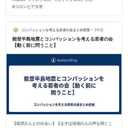
サンゼルス校では2日未明、デモ隊が占拠していた広場を
#
コロンビア大学
数百人の警察官などが取り囲み、バリケードやテントを
撤去しました。 バイデン大統領は、ホワイトハウスで演
説し 「暴力的な抗議は保護されない。保護されるのは平
和的な抗議だ。抗議する権利はあるが、混…
•
コンパッションを考える若者の会まとめ部屋
3年前
能登半島地震とコンパッションを考える若者の会
【動く前に問うこと】
【堀潤さんとの出会い】【まずは現地の人の声を聞くこ