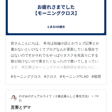
皆さんこんにちは。 本当は短編小説とかウェブ記事とか
書かないといけなくてブログなんか更新している場合で
はないのですがそれでもやっぱりタスクを先送りにする
癖が抜けないので書きたくなったので書いてしまってい
ます。本記事はモーニングクロス最終回を自分なりに覚
えておくための備忘録として書いております。本日2021
#
モーニングクロス
#
クロス
#
モーニングFLAG
#
堀潤
年3月31日をもってTOKYO MXで朝放送されていたニュ
ース番組『モーニングクロス』（以下、クロス）が終了
しました。 s.mxtv.jp埋め込み画像だと恐らく番組開始し
•
のぞみのデュアルライフ（２拠点暮らしと養生方法）
1年
た当初のお二人の写真が表示されるの何でだろう。クロ
前
スはMC堀潤さん、キャスター宮瀬茉祐子さんを中心とし
災害とデマ
た1時間の生放送ニュー…