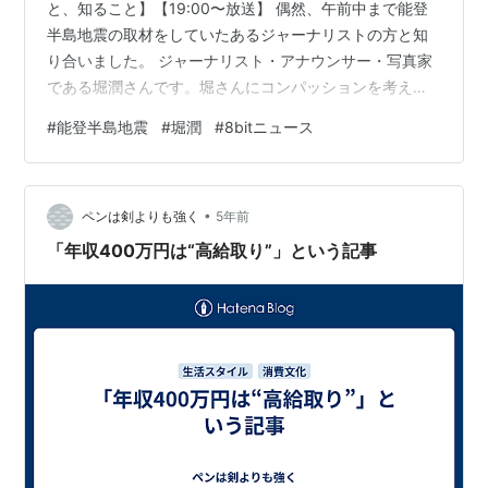
と、知ること】【19:00〜放送】 偶然、午前中まで能登
半島地震の取材をしていたあるジャーナリストの方と知
り合いました。 ジャーナリスト・アナウンサー・写真家
である堀潤さんです。堀さんにコンパッションを考える
若者の会を説明したところ、「たった今オンラインで、
#
能登半島地震
#
堀潤
#
8bitニュース
能登半島の25歳の若者に取材していた。彼は、東日本大
震災を乗り越えた東北の人たちから学びたいと話してい
る。どうか彼と繋がってほしい。」と話しました。 取材
•
していた内容が、本日19時に堀さんの番組内で報道され
ペンは剣よりも強く
5年前
るということです。「まず現地の人の声を聞き、知るこ
「年収400万円は“高給取り”」という記事
と」が大切だと堀さんは言ってくれまし…