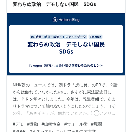
変わらぬ政治 デモしない国民 SDGs
NHK朝のニュースでは、朝ドラ「虎に翼」のPRで、２話
からは触れていなかったのに、さすがに憲法記念日に
は、ＰＲを堂々としました。今年は、報道番組で、あま
りドラマについて触れないようにしたのでしょう。（そ
の分、「あさイチ」が、触れていたとか。) ◯アメリカ
の大学デモ <アメリカでは、イスラエルへの抗議活動が
#
デモ
#
暴動
#
山崎怜奈
#
ウォール街
#
堀潤
大学に広がっていて、このうち、カリフォルニア大学ロ
#
SDGs
#
イスラエル
#
カリフォルニア大学