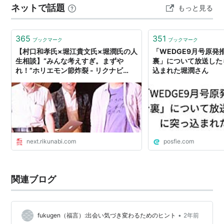
ネットで話題
もっと見る
2025） こんにちは。堀潤さんのことを知ったのは、２０
２３年２月９日です。その日、下北沢にある本屋Ｂ＆Ｂ
で行われた、妹尾昌俊さんと工藤祥子さんの共著『…
365
351
ブックマーク
ブックマーク
【村口和孝氏×堀江貴文氏×堀潤氏の人
「WEDGE9月号原発
生相談】“みんな考えすぎ。まずや
裏」について放送した
れ！”ホリエモン節炸裂 - リクナビ
込まれた堀潤さん
NEXTジャーナル
next.rikunabi.com
posfie.com
関連ブログ
•
fukugen（福言）:出会い気づき変わるためのヒント
2年前