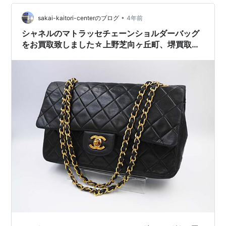
市、泉大津市、そして、鳳北町・鳳西町・鳳東町・鳳南
町・鳳中町、 津久野、三国ヶ丘、初芝、羽衣・東羽衣、
•
sakai-kaitori-centerのブログ
4年前
上野芝町・上野芝向ヶ丘町・東上野…
シャネルのマトラッセチェーンショルダーバッグ
をお買取致しました☆上野芝向ヶ丘町、堺買取セ
ンター