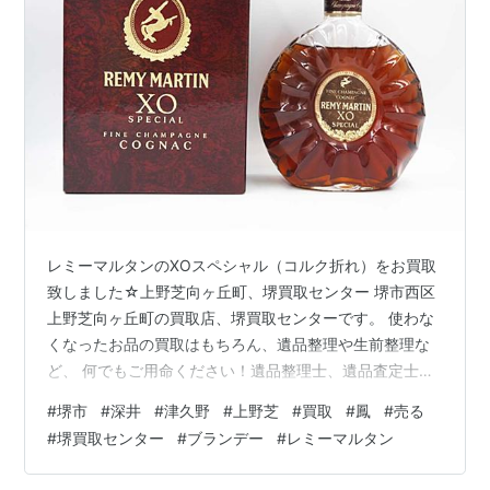
レミーマルタンのXOスペシャル（コルク折れ）をお買取
致しました☆上野芝向ヶ丘町、堺買取センター 堺市西区
上野芝向ヶ丘町の買取店、堺買取センターです。 使わな
くなったお品の買取はもちろん、遺品整理や生前整理な
ど、 何でもご用命ください！遺品整理士、遺品査定士も
在籍しております！ 改めまして、当店ブログにお越し頂
#
堺市
#
深井
#
津久野
#
上野芝
#
買取
#
鳳
#
売る
き、誠にありがとうございます。 堺市西区上野芝向ヶ丘
#
堺買取センター
#
ブランデー
#
レミーマルタン
町の買取店、堺買取センターには、 堺市（堺区・北区・
西区・中区・東区・南区・美原区）から、 高石市、和泉