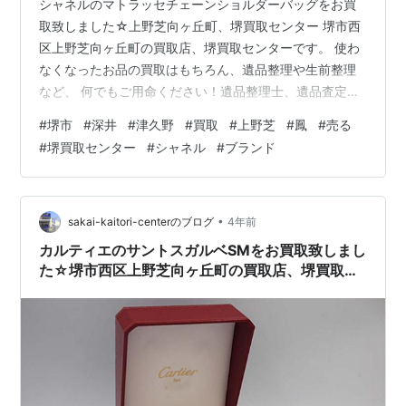
シャネルのマトラッセチェーンショルダーバッグをお買
取致しました☆上野芝向ヶ丘町、堺買取センター 堺市西
区上野芝向ヶ丘町の買取店、堺買取センターです。 使わ
なくなったお品の買取はもちろん、遺品整理や生前整理
など、 何でもご用命ください！遺品整理士、遺品査定士
も在籍しております！ 改めまして、当店ブログにお越し
#
堺市
#
深井
#
津久野
#
買取
#
上野芝
#
鳳
#
売る
頂き、誠にありがとうございます。 堺市西区上野芝向ヶ
#
堺買取センター
#
シャネル
#
ブランド
丘町の買取店、堺買取センターには、 堺市（堺区・北
区・西区・中区・東区・南区・美原区）から、 高石市、
和泉市、泉大津市、そして、鳳北町・鳳西町・鳳東町・
鳳南町・鳳中町、 津久野、三国ヶ丘、初芝、羽衣・東羽
•
sakai-kaitori-centerのブログ
4年前
衣、上野芝町・上野芝向ヶ丘町・東上野…
カルティエのサントスガルベSMをお買取致しまし
た☆堺市西区上野芝向ヶ丘町の買取店、堺買取セ
ンター