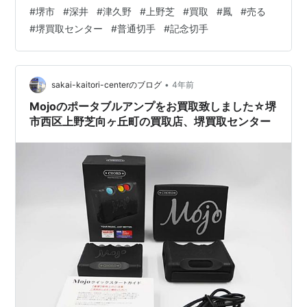
ります！ 改めまして、当店ブログにお越し頂き、誠にあ
#
堺市
#
深井
#
津久野
#
上野芝
#
買取
#
鳳
#
売る
りがとうございます。 堺市西区上野芝向ヶ丘町の買取
#
堺買取センター
#
普通切手
#
記念切手
店、堺買取センターには、 堺市（堺区・北区・西区・中
区・東区・南区・美原区）から、 高石市、和泉市、泉大
津市、そして、鳳北町・鳳西町・鳳東町・鳳南町・鳳中
町、 津久野、三国ヶ丘、初芝、羽衣・東羽衣、上野芝
•
sakai-kaitori-centerのブログ
4年前
町・上野芝向ヶ丘町・東上野芝町、 百舌…
Mojoのポータブルアンプをお買取致しました☆堺
市西区上野芝向ヶ丘町の買取店、堺買取センター