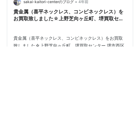
鳳南町・鳳中町、 津久野、三国ヶ丘、初芝、羽衣・東羽
•
sakai-kaitori-centerのブログ
4年前
衣、上野芝町・上野芝向ヶ丘町・東上…
貴金属（喜平ネックレス、コンビネックレス）を
お買取致しました☆上野芝向ヶ丘町、堺買取セン
ター
貴金属（喜平ネックレス、コンビネックレス）をお買取
致しました☆上野芝向ヶ丘町、堺買取センター 堺市西区
上野芝向ヶ丘町の買取店、堺買取センターです。 使わな
くなったお品の買取はもちろん、遺品整理や生前整理な
ど、 何でもご用命ください！遺品整理士、遺品査定士も
在籍しております！ 改めまして、当店ブログにお越し頂
#
堺市
#
深井
#
津久野
#
買取
#
上野芝
#
鳳
#
売る
き、誠にありがとうございます。 堺市西区上野芝向ヶ丘
#
堺買取センター
#
貴金属
#
ジュエリー
町の買取店、堺買取センターには、 堺市（堺区・北区・
西区・中区・東区・南区・美原区）から、 高石市、和泉
市、泉大津市、そして、鳳北町・鳳西町・鳳東町・鳳南
町・鳳中町、 津久野、三国ヶ丘、初芝、羽衣・東羽衣、
•
sakai-kaitori-centerのブログ
4年前
上野芝町・上野芝向ヶ丘町・東上野芝…
スマホ（Google、Pixel 4a）をお買取致しました
☆堺市の上野芝向ヶ丘町、堺買取センター