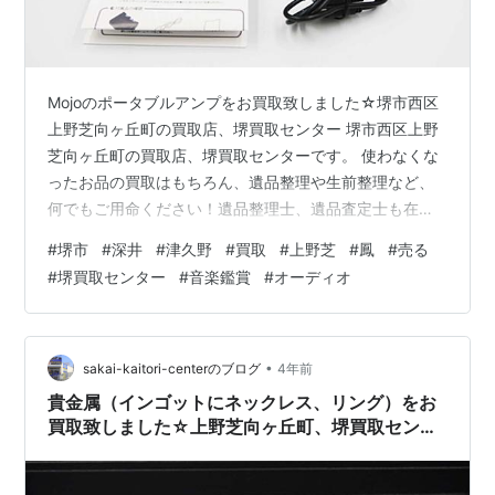
Mojoのポータブルアンプをお買取致しました☆堺市西区
上野芝向ヶ丘町の買取店、堺買取センター 堺市西区上野
芝向ヶ丘町の買取店、堺買取センターです。 使わなくな
ったお品の買取はもちろん、遺品整理や生前整理など、
何でもご用命ください！遺品整理士、遺品査定士も在籍
しております！ 改めまして、当店ブログにお越し頂き、
#
堺市
#
深井
#
津久野
#
買取
#
上野芝
#
鳳
#
売る
誠にありがとうございます。 堺市西区上野芝向ヶ丘町の
#
堺買取センター
#
音楽鑑賞
#
オーディオ
買取店、堺買取センターには、 堺市（堺区・北区・西
区・中区・東区・南区・美原区）から、 高石市、和泉
市、泉大津市、そして、鳳北町・鳳西町・鳳東町・鳳南
町・鳳中町、 津久野、三国ヶ丘、初芝、羽衣・東羽衣、
•
sakai-kaitori-centerのブログ
4年前
上野芝町・上野芝向ヶ丘町・東上野芝…
貴金属（インゴットにネックレス、リング）をお
買取致しました☆上野芝向ヶ丘町、堺買取センタ
ー