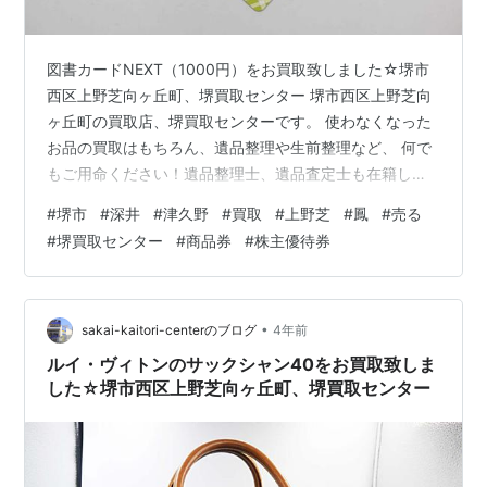
図書カードNEXT（1000円）をお買取致しました☆堺市
西区上野芝向ヶ丘町、堺買取センター 堺市西区上野芝向
ヶ丘町の買取店、堺買取センターです。 使わなくなった
お品の買取はもちろん、遺品整理や生前整理など、 何で
もご用命ください！遺品整理士、遺品査定士も在籍して
おります！ 改めまして、当店ブログにお越し頂き、誠に
#
堺市
#
深井
#
津久野
#
買取
#
上野芝
#
鳳
#
売る
ありがとうございます。 堺市西区上野芝向ヶ丘町の買取
#
堺買取センター
#
商品券
#
株主優待券
店、堺買取センターには、 堺市（堺区・北区・西区・中
区・東区・南区・美原区）から、 高石市、和泉市、泉大
津市、そして、鳳北町・鳳西町・鳳東町・鳳南町・鳳中
町、 津久野、三国ヶ丘、初芝、羽衣・東羽衣、上野芝
•
sakai-kaitori-centerのブログ
4年前
町・上野芝向ヶ丘町・東上野芝町…
ルイ・ヴィトンのサックシャン40をお買取致しま
した☆堺市西区上野芝向ヶ丘町、堺買取センター