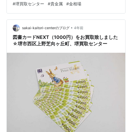
#
堺買取センター
#
貴金属
#
金相場
町の買取店、堺買取センターには、 堺市（堺区・北区・
西区・中区・東区・南区・美原区）から、 高石市、和泉
市、泉大津市、そして、鳳北町・鳳西町・鳳東町・鳳南
町・鳳中町、 津久野、三国ヶ丘、初芝、羽衣・東羽衣、
•
sakai-kaitori-centerのブログ
4年前
上野芝町・上野芝向ヶ丘町・東上野芝町…
図書カードNEXT（1000円）をお買取致しました
☆堺市西区上野芝向ヶ丘町、堺買取センター