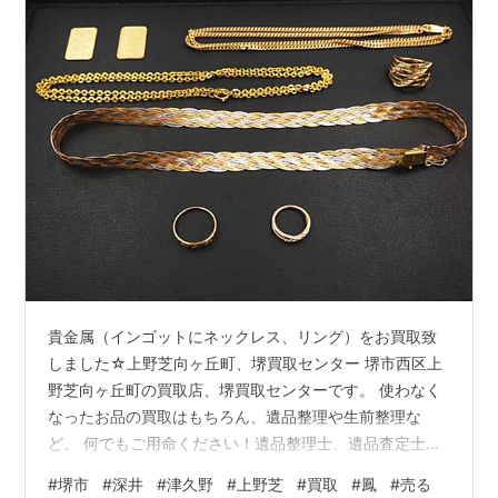
貴金属（インゴットにネックレス、リング）をお買取致
しました☆上野芝向ヶ丘町、堺買取センター 堺市西区上
野芝向ヶ丘町の買取店、堺買取センターです。 使わなく
なったお品の買取はもちろん、遺品整理や生前整理な
ど、 何でもご用命ください！遺品整理士、遺品査定士も
在籍しております！ 改めまして、当店ブログにお越し頂
#
堺市
#
深井
#
津久野
#
上野芝
#
買取
#
鳳
#
売る
き、誠にありがとうございます。 堺市西区上野芝向ヶ丘