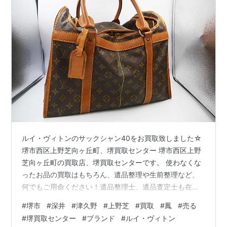
ルイ・ヴィトンのサックシャン40をお買取致しました☆
堺市西区上野芝向ヶ丘町、堺買取センター 堺市西区上野
芝向ヶ丘町の買取店、堺買取センターです。 使わなくな
ったお品の買取はもちろん、遺品整理や生前整理など、
何でもご用命ください！遺品整理士、遺品査定士も在籍
しております！ 改めまして、当店ブログにお越し頂き、
#
堺市
#
深井
#
津久野
#
上野芝
#
買取
#
鳳
#
売る
誠にありがとうございます。 堺市西区上野芝向ヶ丘町の
#
堺買取センター
#
ブランド
#
ルイ・ヴィトン
買取店、堺買取センターには、 堺市（堺区・北区・西