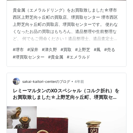
貴金属（エメラルドリング）をお買取致しました☆堺市
西区上野芝向ヶ丘町の買取店、堺買取センター 堺市西区
上野芝向ヶ丘町の買取店、堺買取センターです。 使わな
くなったお品の買取はもちろん、遺品整理や生前整理な
ど、 何でもご用命ください！遺品整理士、遺品査定士も
在籍しております！ 改めまして、当店ブログにお越し頂
#
堺市
#
深井
#
津久野
#
買取
#
上野芝
#
鳳
#
売る
き、誠にありがとうございます。 堺市西区上野芝向ヶ丘
#
堺買取センター
#
貴金属
#
エメラルド
町の買取店、堺買取センターには、 堺市（堺区・北区・
西区・中区・東区・南区・美原区）から、 高石市、和泉
市、泉大津市、そして、鳳北町・鳳西町・鳳東町・鳳南
町・鳳中町、 津久野、三国ヶ丘、初芝、羽衣・東羽衣、
•
sakai-kaitori-centerのブログ
4年前
上野芝町・上野芝向ヶ丘町・東上野芝…
レミーマルタンのXOスペシャル（コルク折れ）を
お買取致しました☆上野芝向ヶ丘町、堺買取セン
ター