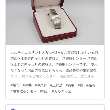
カルティエのサントスガルベSMをお買取致しました☆堺
市西区上野芝向ヶ丘町の買取店、堺買取センター 堺市西
区上野芝向ヶ丘町の買取店、堺買取センターです。 使わ
なくなったお品の買取はもちろん、遺品整理や生前整理
など、 何でもご用命ください！遺品整理士、遺品査定士
も在籍しております！ 改めまして、当店ブログにお越し
#
堺市
#
深井
#
津久野
#
上野芝
#
買取
#
鳳
#
売る
頂き、誠にありがとうございます。 堺市西区上野芝向ヶ
#
堺買取センター
#
時計
#
カルティエ
丘町の買取店、堺買取センターには、 堺市（堺区・北
区・西区・中区・東区・南区・美原区）から、 高石市、
和泉市、泉大津市、そして、鳳北町・鳳西町・鳳東町・