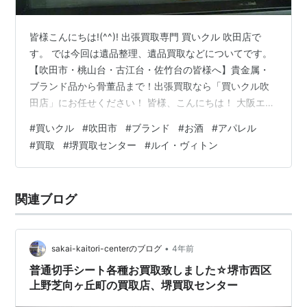
皆様こんにちは!(^^)! 出張買取専門 買いクル 吹田店で
す。 では今回は遺品整理、遺品買取などについてです。
【吹田市・桃山台・古江台・佐竹台の皆様へ】貴金属・
ブランド品から骨董品まで！出張買取なら「買いクル吹
田店」にお任せください！ 皆様、こんにちは！ 大阪エリ
アを中心に、皆様の「売りたい」を応援する出張買取専
#
買いクル
#
吹田市
#
ブランド
#
お酒
#
アパレル
門店「買いクル吹田店」です！ すっかり季節も変わり、
#
買取
#
堺買取センター
#
ルイ・ヴィトン
お家のお片付けや断捨離をされる方が増えている今日こ
のごろ。 「これって売れるのかな？」「重くてお店まで
持っていけない…」とお悩みではありませんか？ そんな
関連ブログ
時は、ぜひ買いクル吹田店にお声がけください！ 🏠 吹田
市エリア（桃山台・古江…
•
sakai-kaitori-centerのブログ
4年前
普通切手シート各種お買取致しました☆堺市西区
上野芝向ヶ丘町の買取店、堺買取センター