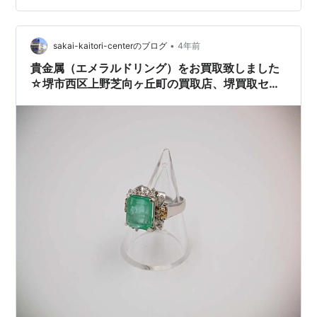
区・中区・東区・南区・美原区）から、 高石市、和泉
市、泉大津市、そして、鳳北町・鳳西町・鳳東町・鳳南
町・鳳中町、 津久野、三国ヶ丘、初芝、羽衣・東羽衣、
•
sakai-kaitori-centerのブログ
4年前
上野芝町・上野芝向ヶ丘町・東上野芝町…
貴金属（エメラルドリング）をお買取致しました
☆堺市西区上野芝向ヶ丘町の買取店、堺買取セン
ター