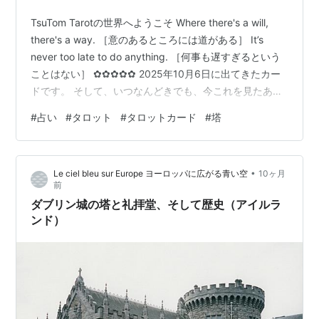
TsuTom Tarotの世界へようこそ Where there's a will,
there's a way. ［意のあるところには道がある］ It’s
never too late to do anything. ［何事も遅すぎるという
ことはない］ ✿✿✿✿✿ 2025年10月6日に出てきたカー
ドです。 そして、いつなんどきでも、今これを見たあな
たへのアドバイスです。 ＜No16 塔＞ その衝撃は、あな
#
占い
#
タロット
#
タロットカード
#
塔
たへのお知らせです。 どうしてもあなたに気づいてほし
いことがあるので、そんな驚天動地な出来事が起きたの
です。そうでもしないと、あなたは気づかないからで
•
Le ciel bleu sur Europe ヨーロッパに広がる青い空
10ヶ月
す。 どうか目覚めてください。そのまま…
前
ダブリン城の塔と礼拝堂、そして歴史（アイルラ
ンド）