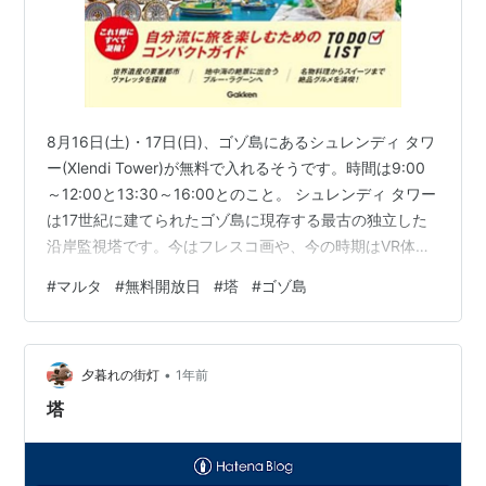
8月16日(土)・17日(日)、ゴゾ島にあるシュレンディ タワ
ー(Xlendi Tower)が無料で入れるそうです。時間は9:00
～12:00と13:30～16:00とのこと。 シュレンディ タワー
は17世紀に建てられたゴゾ島に現存する最古の独立した
沿岸監視塔です。今はフレスコ画や、今の時期はVR体験
で仮想ダイビングをして沈没船を観察する体験ができる
#
マルタ
#
無料開放日
#
塔
#
ゴゾ島
そう。おもしろそう。 通常は10ユーロだそうなので、無
料開放日に行けばお得ですね。 詳細は以下。 Xlendi
Tower Open Weekend - Heritage Malta -----●マルタに
•
旅行や留学に来る際、ガイドブックはとても重宝…
夕暮れの街灯
1年前
塔