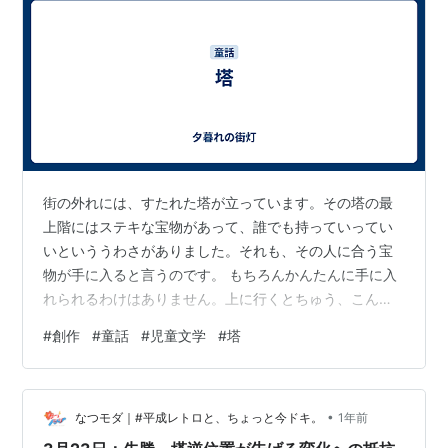
街の外れには、すたれた塔が立っています。その塔の最
上階にはステキな宝物があって、誰でも持っていってい
いといううわさがありました。それも、その人に合う宝
物が手に入ると言うのです。 もちろんかんたんに手に入
れられるわけはありません。上に行くとちゅう、こんな
んが待ち受けているというのです。きっと恐ろしいかい
#
創作
#
童話
#
児童文学
#
塔
ぶつが待ち受けているに違いないといううわさが流れて
いました。だからみんなは怖がって、宝物を取りに行こ
うとは思わないのでした。 あるときトムは、お母さんの
•
重い病気を直す薬を塔に取りに行きたいと思いました。
なつモダ｜#平成レトロと、ちょっと今ドキ。
1年前
それを聞いたサリーは、トムと一緒に塔に上がろうと思