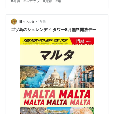
#
写真
#
スナップ
#
撮影
#
塔
まち雲に包まれて真っ白。普段の行いがそんなに悪かっ
たか。広がる水田にぽつぽつ落ちる雲の影の雄大な風景
が、かろうじて靄の向こうに拝めた。下山したら青空と
•
水田がこんなにきれい。しかし暑い。といっても東京や
日々マルタ
1年前
大阪ほどではないのが幸い。
ゴゾ島のシュレンディ タワー8月無料開放デー