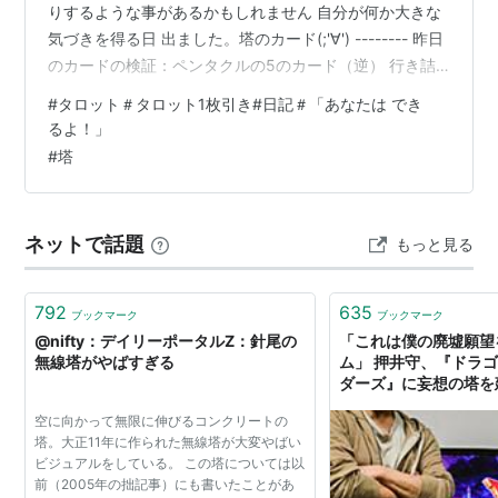
りするような事があるかもしれません 自分が何か大きな
気づきを得る日 出ました。塔のカード(;'∀') -------- 昨日
のカードの検証：ペンタクルの5のカード（逆） 行き詰
まり 混乱、不安 この日、健康診断に久しぶりに行きまし
#
タロット＃タロット1枚引き#日記＃「あなたは でき
た。いくつか検査をこなして、最後に先生と話している
るよ！」
ときに、今治療中の事柄について、もっと薬を増やした
#
塔
方がいいという風なことを言われ、その薬1回で劇的に治
った人の話を聞き、いっそのこと私もそのチャンスにか
けてみようか・・・？と心によぎり、だんだ…
ネットで話題
もっと見る
792
635
ブックマーク
ブックマーク
@nifty：デイリーポータルZ：針尾の
「これは僕の廃墟願望
無線塔がやばすぎる
ム」 押井守、『ドラ
ダーズ』に妄想の塔を建
AUTOMATON
空に向かって無限に伸びるコンクリートの
塔。大正11年に作られた無線塔が大変やばい
ビジュアルをしている。 この塔については以
前（2005年の拙記事）にも書いたことがあ