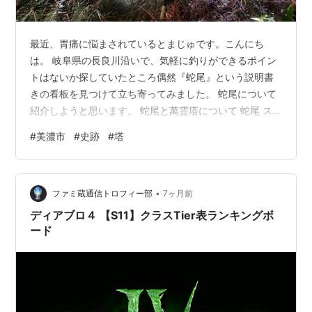
最近、胃痛に悩まされているとまじゅです。こんにち
は。 岐阜県の長良川沿いで、気軽に釣りができるポイン
トはないか探していたところ偶然『蛇尾』という説明書
きの看板を見つけて立ち寄ってみました。 蛇尾について
紹介しようと思います。 蛇尾と萬霊塔について 蛇尾 ス
サノオ命に退治された大蛇の尻尾の部分は、笠神の長良
#
美濃市
#
史跡
#
塔
川の中程に葬られたと言われている。そんな言い伝えか
ら、この辺りを「蛇尾」と呼んでいて、あたかも大蛇の
尻尾が水の中に沈んでいるように見える。この部分は川
•
瀬になっていて、川の中に大きな岩石がたくさん並んで
ファミ蔵通信トロフィー部
7ヶ月前
いて、舟で行き来する時には大変危険な場所であった。
ディアブロ４ 【S11】クラスTier表ランキングボ
その昔は、上流の立花辺りまで鵜飼の舟が上がっ…
ード