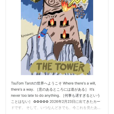
TsuTom Tarotの世界へようこそ Where there's a will,
there's a way. ［意のあるところには道がある］ It’s
never too late to do anything. ［何事も遅すぎるという
ことはない］ ✿✿✿✿✿ 2026年2月23日に出てきたカー
ドです。 そして、いつなんどきでも、今これを見たあな
たへのアドバイスです。 ＜No16 塔＞ 人生： 挫折という