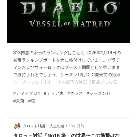
S13憎悪の帝王のランキングはこちら 2026年1月16日の
奈落ランキングボードを元に格付けしています。パラデ
ィンおよびウォーロックはブースト期間として強いまま
で維持されるでしょう。シーズン12はDLC発売前の短縮
シーズンになります。 その後下方修正で横並びになると
いうのが慣例。根幹のデータ自体をシーズン毎に変えて
#
ディアブロ4
#
ティア表
#
クラス
#
シーズン11
しまうゲームをどう楽しめるか、という感じでしょう
#
奈落
#
塔
か。 現在本格的にプレイされている人は新拡張「憎悪の
帝王」を所持しているプレイヤーなので、必然的にパラ
ディンが上位に来ていますが、今後他のクラスも伸びて
くる可能性はあります。ただ、DLCを売るために新クラ
•
タロット対話 人生の道
10ヶ月前
スの優位性を保つ必要があるため、…
タロット対話「No16 塔」の世界〜この衝撃はな