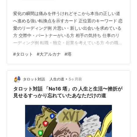
変化の瞬間は痛みを伴うけれどそこから本当の正しい道
へ進める強い転換点を示すカード 正位置のキーワード 恋
愛のリーディング例 片思い・新しい出会いを求めている
方 交際中・パートナーがいる方 相手の気持ち 仕事のリ
ーディング例 転職・独立・起業を考えている方 今の職場
で仕事を続けたい方 逆位置のキーワード 恋愛のリーディ
#
タロット
#
大アルカナ
#
塔
ング例 片思い・新しい出会いを求めている方 交際中・パ
ートナーがいる方 相手の気持ち 仕事のリーディング例
転職・独立・起業を考えている方 今の職場で仕事を続け
•
たい方 塔まとめ 正位置のキーワード ・ハプニング・予
タロット対話 人生の道
5ヶ月前
期せぬ変化・大胆な行動・感情の爆発・ショックな出来
タロット対話 「No16 塔」の 人生と生活〜挫折が
事・衝撃的な出来事…
見せるすっかり忘れていたあなただけの道