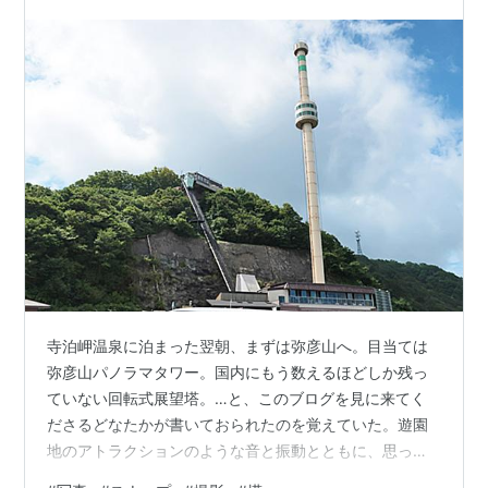
するように改…
寺泊岬温泉に泊まった翌朝、まずは弥彦山へ。目当ては
弥彦山パノラマタワー。国内にもう数えるほどしか残っ
ていない回転式展望塔。…と、このブログを見に来てく
ださるどなたかが書いておられたのを覚えていた。遊園
地のアトラクションのような音と振動とともに、思った
より速いスピードで回るとともに上昇するも、、、たち