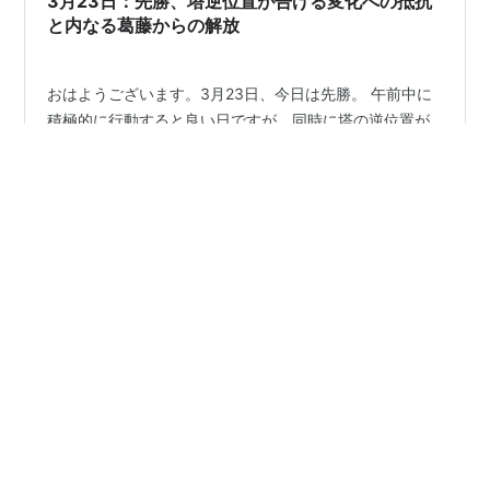
3月23日：先勝、塔逆位置が告げる変化への抵抗
いました。サリーは宝物には興味ありません。サリ…
と内なる葛藤からの解放