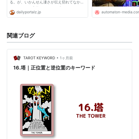
る。が、いかんせん凄さが伝え切れてなかっ
た。というか実物のあまりの凄さに、これは
dailyportalz.jp
automaton-media.co
もう一度ちゃんと伝えなければ！と思った。
すごいことは何回言っ...
関連ブログ
•
TAROT KEYWORD
1ヶ月前
16.塔｜正位置と逆位置のキーワード