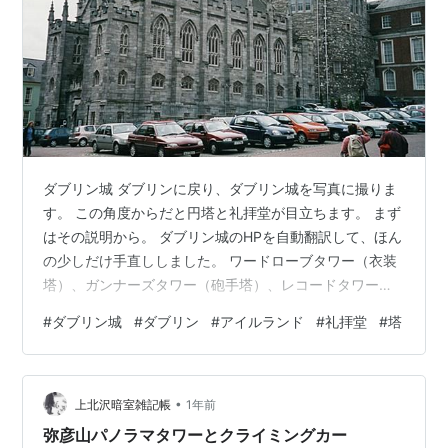
ダブリン城 ダブリンに戻り、ダブリン城を写真に撮りま
す。 この角度からだと円塔と礼拝堂が目立ちます。 まず
はその説明から。 ダブリン城のHPを自動翻訳して、ほん
の少しだけ手直ししました。 ワードローブタワー（衣装
塔）、ガンナーズタワー（砲手塔）、レコードタワー
（記録塔）としても知られています 中世の塔は、ダブリ
#
ダブリン城
#
ダブリン
#
アイルランド
#
礼拝堂
#
塔
ン市で最も古く、最も無傷で、今日生き残った最も重要
な部分の1つです。1204年から28年にかけて建てられ、
主にイングランド王でアイルランド領主であるヘンリー3
•
世(1207–72)の治世中に建設されました。その壁の厚さは
上北沢暗室雑記帳
1年前
最大4.8メートルです。 1811年に塔は政府の書類を保管
弥彦山パノラマタワーとクライミングカー