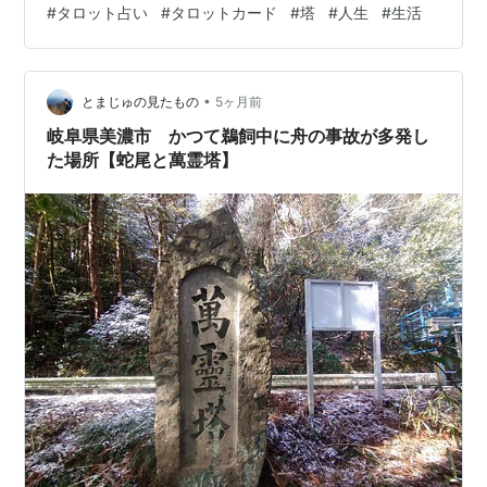
#
タロット占い
#
タロットカード
#
塔
#
人生
#
生活
のは、人生の本当の意味を教えてくれる機会です。 無理
していたのかもしれない。 別の人間になろうとしていた
のかもしれない。 欲望にとらわれていたのかもしれな
•
い。 見栄えばかり気にしていたの…
とまじゅの見たもの
5ヶ月前
岐阜県美濃市 かつて鵜飼中に舟の事故が多発し
た場所【蛇尾と萬霊塔】