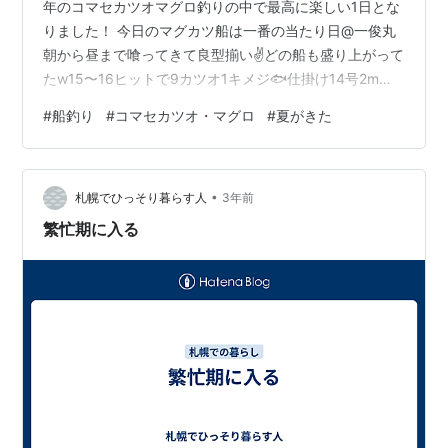
年のコマセカツオマグロ釣りの中で最高に楽しい1日とな
りました！ 今日のマグカツ船は一番の当たり日@一俊丸
朝から昼まで喰ってきて良型揃い✌️どの船も盛り上がって
たw15〜16ヒットで9カツオ1キメジ🐟仕掛け14号2mで
カツオ荒稼ぎ。途中でマグロ狙いに。20号4.5mに変えた
#
船釣り
#
コマセカツオ・マグロ
#
夏がきた
ら喰いは落ちたけど最後キメジゲットで充分な釣果楽し
かったなー！去年と違って今年は熱い！
pic.twitter.com/2xtYQV20Fk — いくお | 関東船釣り🎣
•
(@fishingtokyox) 2024年8月3日 twitterでは終始テンシ
札幌でひっそり暮らす人
3年前
ョン高くてすみません…
繁忙期に入る