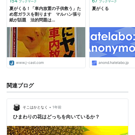
154
67
ブックマーク
ブックマーク
夏がくる！「車内放置の子供救う」た
夏がくる
め窓ガラスを割ります マルハン張り
紙が話題 法的問題は...
www.j-cast.com
anond.hatelabo.jp
関連ブログ
•
そこはかとなく
1年前
ひまわりの花はどっちを向いているか？