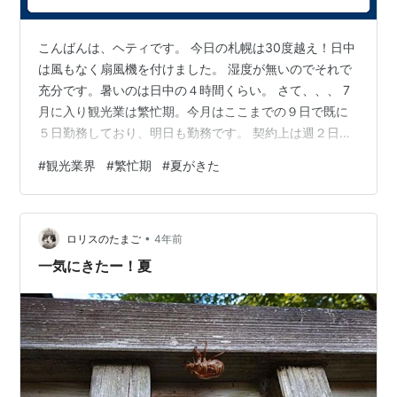
こんばんは、ヘティです。 今日の札幌は30度越え！日中
は風もなく扇風機を付けました。 湿度が無いのでそれで
充分です。暑いのは日中の４時間くらい。 さて、、、 7
月に入り観光業は繁忙期。今月はここまでの９日で既に
５日勤務しており、明日も勤務です。 契約上は週２日で
すが、特に用事があるわけではないので、言われれば出
#
観光業界
#
繁忙期
#
夏がきた
勤することにしています。恐らく月末も出勤が続くかな
ぁ。 正社員時代は「求められるものの３割増しの結果出
す！」をモットーにしていましたが、ただのアルバイト
•
である現在は当然、そんなことするつもりもできるはず
ロリスのたまご
4年前
もありませんが、繁忙期は３割増しかそれ以上の勤務を
一気にきたー！夏
する見込み。 そして、家でも外国語の…