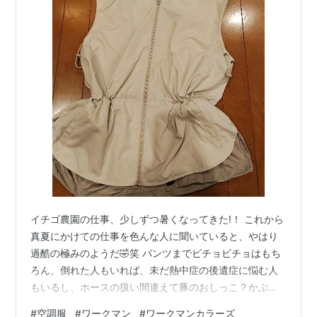
イチゴ農園の仕事、少しずつ暑くなってきた!！ これから
真夏にかけての仕事を色んな人に聞いていると、やはり
過酷の極みのようだ🤣笑 パンツまでビチョビチョはもち
ろん、倒れた人もいれば、未だ熱中症の後遺症に悩む人
もいるし、ホースの扱い間違えて豚のおしっこ？かぶっ
た🤣って人や、眉毛完全になくなるし、ハウス内は40度
#
空調服
#
ワークマン
#
ワークマンカラーズ