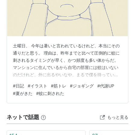
土曜日、 今年は暑いと言われているけれど、本当にその
通りだと思う。 理由は、昨年までと比べて圧倒的に蚊に
刺されるタイミングが早く、かつ頻度も多い体からだ。
マンションに住んでいるから自宅の部屋には蚊はいない
のだけれど、外に出るやいなや、まるで僕を待っている
かのように吸血してくるのだ。 不思議なのは、どうして
#
日記
#
イラスト
#
筋トレ
#
ジョギング
#
代謝UP
他にも人がいるのに僕なのか。今日のエピソードを紹介
#
夏がきた
#
蚊に刺された
したい。 時刻は午前10時半。とあるチェーンのカフェで
勉強をしていた。なんだか右くるぶしが痒いなぁと思っ
ていたら、みるみるうちに腫れてくる。5分後、あの独特
ネットで話題
もっと見る
の腫れが現れたのだ。 今日は半ズボンにサンダルという
スタイルだったことも影響していたのか…