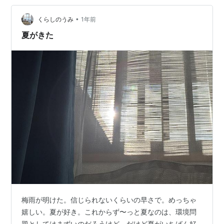
温められるから、多くの虫が寄ってきて受粉しやすくな
•
るということらしい。 理屈はそのくらいにしておいて、
くらしのうみ
1年前
花がどっちを向いているか確かめに行ってきた。（と言
夏がきた
うか、ひまわりが見頃になったから見に行っただ…
梅雨が明けた。信じられないくらいの早さで。めっちゃ
嬉しい。夏が好き。これからず〜っと夏なのは、環境問
題としてはまずいのだろうけど。だけど夏がいちばん好