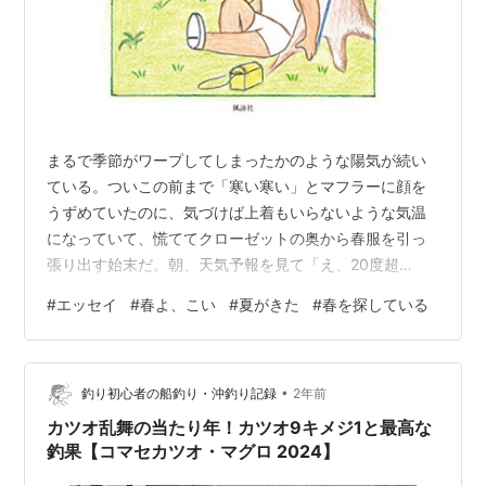
まるで季節がワープしてしまったかのような陽気が続い
ている。ついこの前まで「寒い寒い」とマフラーに顔を
うずめていたのに、気づけば上着もいらないような気温
になっていて、慌ててクローゼットの奥から春服を引っ
張り出す始末だ。朝、天気予報を見て「え、20度超
え？」と驚くことも多くなった。ほんの数週間前までダ
#
エッセイ
#
春よ、こい
#
夏がきた
#
春を探している
ウンジャケットが手放せなかったことを考えると、あま
りにも急な変化である。 それにしても、春はどこに行っ
てしまったのだろうか。寒い冬を抜けたら、もっとふん
•
わりとした優しい季節が待っているはずだったのに、肌
釣り初心者の船釣り・沖釣り記録
2年前
にじりじりくるような日差しはまるで初夏のようだ。桜
カツオ乱舞の当たり年！カツオ9キメジ1と最高な
だって、まだ咲いていない。梅と桜の間に、こんなに
釣果【コマセカツオ・マグロ 2024】
汗…