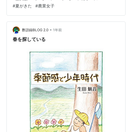
超えてるという噂で、完全にサウナでもう息ができない
#
夏がきた
#
農業女子
らしい、、、 サウナというか、スプリンクラーがまわっ
てる解きもあるので湿度＋暑さのダブルパンチ、という
声も。。。 が、結局空調服かわなかった！という強者も
いて、そのコメントに光見いだしてる🤣 これからは少し
•
酢語録BLOG 2.0
1年前
でも頭痛がしたらすぐ帰った方がいいと…
春を探している