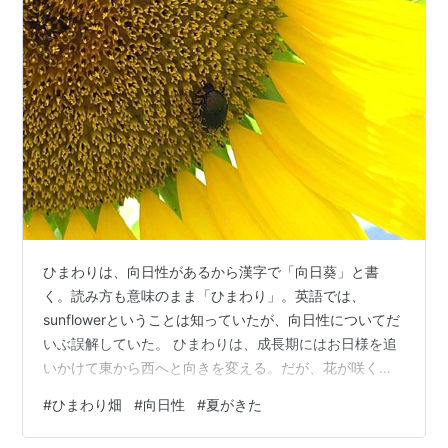
ひまわりは、向日性があるから漢字で「向日葵」と書
く。読み方も意味のまま「ひまわり」。英語では、
sunflowerということは知っていたが、向日性についてだ
いぶ誤解していた。 ひまわりは、成長期にはお日様を追
いかけて東から西へと向きを変える。だが、花が咲く
と、花は東を向いたままになる。（花がお日様のほうを
#
ひまわり畑
#
向日性
#
夏がきた
向くのかと思っていた）その理由を調べた人がいた。花
が東を向く理由とは、東を向いていれば日の出から花が