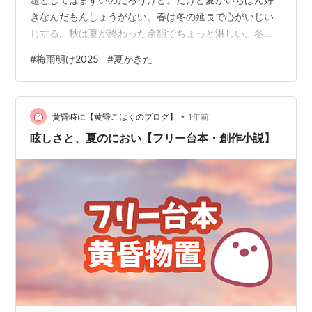
きなんだもんしょうがない。春は冬の延長で心がいじい
じする。秋は夏が終わった余韻でちょっと淋しい。冬は
身も心もちぢこまる。だから夏は別格だ。「ある日」を
#
梅雨明け2025
#
夏がきた
境に心も体もぱあっと解放される感覚があるから。ある
日っていうのはやっぱり、「ああやっと梅雨が明けたな
あ」って感じるタイミングなのだ。「もう梅雨が明けた
•
みたいよ」と仕事終わりに訊いたとき、見あげた空はす
黄昏時に【黄昏こはくのブログ】
1年前
っきりと晴れて、心なしか空気もカラッとさわやかだっ
眩しさと、夏のにおい【フリー台本・創作小説】
た。べったりと重くまとわりつくいやな感じが消えた。
…