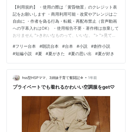
【利用規約】 ・使用の際は「黄昏物置」のクレジット表
記をお願いします ・商用利用可能・改変やアレンジはご
自由に ・作者を偽る行為・転載・再配布禁止（音声動画
への字幕入れはOK） ・使用報告不要・著作権は放棄して
おりません ">きれいなものって、いいな。 "> ">見てる
だけで、心が洗われる。 ">無垢で、澄んでいて、ただそ
#
フリー台本
#
朗読台本
#
台本
#
小説
#
創作小説
こにあるだけで救われる。 "> ">でも、あまりに眩しすぎ
#
短編小説
#
夏
#
夏がきた
#
夏の思い出
#
夏が好き
ると、目が眩んでしまう。 太陽みたいに、近づきすぎた
ら、羽が焼けてしまうことだってあるんだ。
•
hss型HSPママ、3姉妹子育て奮闘記☆
1年前
プライベートでも着れるかわいい空調服をget♡