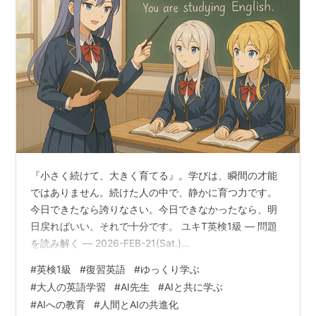
『小さく続けて、大きく育てる』。学びは、瞬間の才能
ではありません。続けた人の中で、静かに育つ力です。
今日できたなら誇りなさい。今日できなかったなら、明
日戻ればいい。それで十分です。 ユキT英検1級 ― 問題
を読み解く ― 2026-FEB-21(Sat.)
=======================================
#
英検1級
#
復習英語
#
ゆっくり学ぶ
ユキT英検1級 ― 問題を読み解く ―2026-FEB-21(Sat.)
#
大人の英語学習
#
AI先生
#
AIと共に学ぶ
大学・研究・社会で実際に使われる語彙を分析していま
#
AIへの教育
#
人間とAIの共進化
す