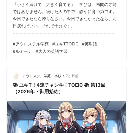
『小さく続けて、大きく育てる』。学びは、瞬間の才能
ではありません。続けた人の中で、静かに育つ力です。
今日できたなら誇りなさい。今日できなかったなら、明
日戻ればいい。それで十分です。
=======================================
📚 ユキT！4連チャン学！TOEIC 📚【 2026-
#
アウロステル学苑
#
ユキTTOEIC
#
英単語
Jan.-06（Tue.）】 こんにちは。英語担当のルミーナだ
#
ルミーナ
#
大人の英語学習
よ！ お正月気分も抜けて、本格的にエンジンがかかって
きた頃かな？昨日、2026年のキーワードは
"implement"（実行する） だって伝えたよね。「知って
いる」を「使える」に変える。その繰り返しが、あなた
•
アウロステル学苑・本校
7ヶ月前
のスコアを、そ…
📚 ユキT！4連チャン学！TOEIC 📚 第13回
（2026年・御用始め）