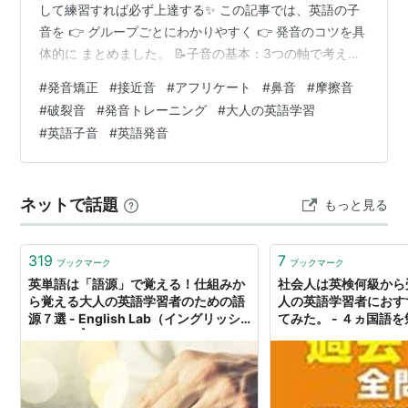
して練習すれば必ず上達する✨ この記事では、英語の子
音を 👉 グループごとにわかりやすく 👉 発音のコツを具
体的に まとめました。 📝子音の基本：3つの軸で考える
👉調音点（どこで） 👉調音法（どうやって） 👉声帯の
#
発音矯正
#
接近音
#
アフリケート
#
鼻音
#
摩擦音
ON・OFF（声帯の振動） 🔵 1. 破裂音💥 /p/・/b/（両
#
破裂音
#
発音トレーニング
#
大人の英語学習
唇）👄 /p/ 無声両唇破裂音 /b/ 有声両唇破裂音 /t/・/d/
#
英語子音
#
英語発音
（歯茎）👅 /t/ 無声歯茎破裂音 /d/ 有声歯茎破裂音
/k/・/g/（軟口蓋）👅➡奥 /k/ 無声軟口蓋破裂音 /g/ 有声
軟口蓋破裂…
ネットで話題
もっと見る
319
7
ブックマーク
ブックマーク
英単語は「語源」で覚える！仕組みか
社会人は英検何級から
ら覚える大人の英語学習者のための語
人の英語学習者におす
源７選 - English Lab（イングリッシ
てみた。 - ４ヵ国語
ュラボ）┃レアジョブ英会話が発信す
る英語サイト | English Lab（イング
リッシュラボ）┃レアジョブ英会話が
発信する英語サイト