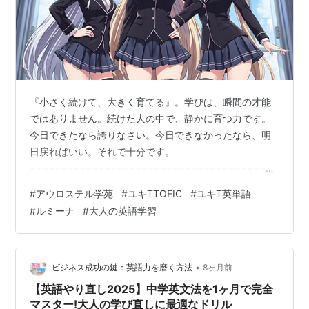
『小さく続けて、大きく育てる』。学びは、瞬間の才能
ではありません。続けた人の中で、静かに育つ力です。
今日できたなら誇りなさい。今日できなかったなら、明
日戻ればいい。それで十分です。
=======================================
📚 ユキT！4連チャン学！TOEIC 📚【 2026-
#
アウロステル学苑
#
ユキTTOEIC
#
ユキT英単語
Jan.-05（Mon.）】 あけましておめでとう！英語担当の
#
ルミーナ
#
大人の英語学習
ルミーナだよ！ 2026年、新しい自分に出会う準備はでき
ているかな？ 「今年こそはTOEICスコアを更新した
い！」というあなたのその決意、私が全力でサポートす
るよ！お正月休みで少しのんびりした脳を、シャキッと
•
ビジネス成功の鍵：英語力を磨く方法
8ヶ月前
仕事・勉強モー…
【英語やり直し2025】中学英文法を1ヶ月で完全
マスター!大人の学び直しに最適なドリル