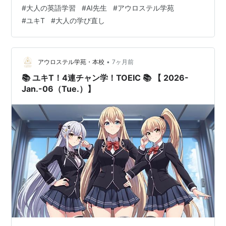
日、少し呼吸がゆるむ時間ですね。今日は例文を1本だけ
#
大人の英語学習
#
AI先生
#
アウロステル学苑
音読、それで十分です。 【本日の英単語 概要】Theme
#
ユキT
#
大人の学び直し
of the Day：主張・責任・抑制・評価 No.1
advocateNo.2 accountabilityNo.3 restrainNo.4
apprais…
•
アウロステル学苑・本校
7ヶ月前
📚 ユキT！4連チャン学！TOEIC 📚 【 2026-
Jan.-06（Tue.）】