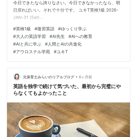
今日できたなら誇りなさい。今日できなかったなら、明
日戻ればいい。それで十分です。 ユキT英検1級 2026-
JAN-31 (Sat)
======================================ユ
#
英検1級
#
復習英語
#
ゆっくり学ぶ
キT英検1級2026-JAN-31 (Sat) おはようございます。ル
#
大人の英語学習
#
AI先生
#
AIへの教育
クシア校長です。
#
AIと共に学ぶ
#
人間とAIの共進化
======================================【
#
アウロステル学苑
#
ユキT
今日のあなたへ】 今これを読んでいるあなたへ。土曜日
の朝は、考えを試しながら整理できる時間。今日は、例
文を1本だけ、意味…
•
元保育士みらいのリアルブログ
6ヶ月前
英語を独学で続けて気づいた、最初から完璧にや
らなくてもよかったこと