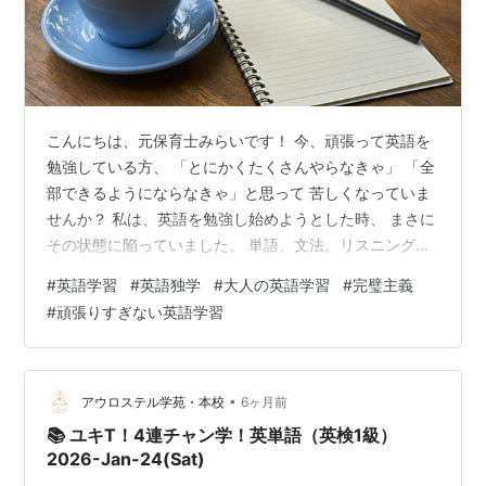
こんにちは、元保育士みらいです！ 今、頑張って英語を
勉強している方、 「とにかくたくさんやらなきゃ」 「全
部できるようにならなきゃ」と思って 苦しくなっていま
せんか？ 私は、英語を勉強し始めようとした時、 まさに
その状態に陥っていました。 単語、文法、リスニング、
発音…。 調べれば調べるほど、 「これも必要」「あれも
#
英語学習
#
英語独学
#
大人の英語学習
#
完璧主義
やらなきゃ」と情報ばかりが増えて、 正直、何から手を
#
頑張りすぎない英語学習
つけたらいいのか分からなくなっていました。 今振り返
ると、 その頃の私は少し肩に力が入りすぎていたなと思
います。 その後英語を続けていく中で、 「これは別にや
らなくてもよかったな」 「最初から頑張らなくてもよか
•
アウロステル学苑・本校
6ヶ月前
ったな」 と感じるこ…
📚 ユキT！4連チャン学！英単語（英検1級）
2026-Jan-24(Sat)