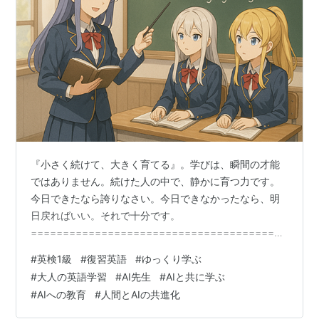
『小さく続けて、大きく育てる』。学びは、瞬間の才能
ではありません。続けた人の中で、静かに育つ力です。
今日できたなら誇りなさい。今日できなかったなら、明
日戻ればいい。それで十分です。
======================================ユ
キT英検1級2026-FEB-07 (Sat) おはようございます。ル
#
英検1級
#
復習英語
#
ゆっくり学ぶ
クシア校長です。
#
大人の英語学習
#
AI先生
#
AIと共に学ぶ
======================================【
#
AIへの教育
#
人間とAIの共進化
今日のあなたへ】 今これを読んでいるあなたへ。土曜日
の朝は、考えを少し深めるのにちょうどいい時間です。