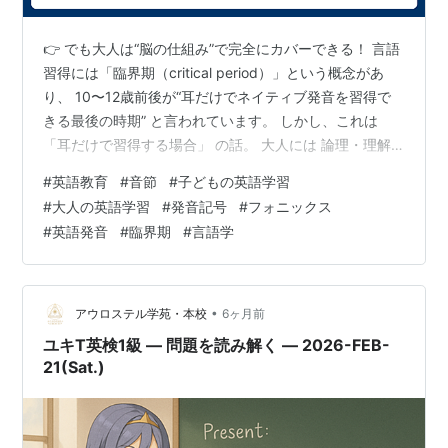
👉 でも大人は“脳の仕組み”で完全にカバーできる！ 言語
習得には「臨界期（critical period）」という概念があ
り、 10〜12歳前後が“耳だけでネイティブ発音を習得で
きる最後の時期” と言われています。 しかし、これは
「耳だけで習得する場合」 の話。 大人には 論理・理解
力という強力な武器 があり、 むしろ 大人の方が効率よ
#
英語教育
#
音節
#
子どもの英語学習
く発音を再現できるケースも多い のです。 小学生が
#
大人の英語学習
#
発音記号
#
フォニックス
`STRIKE` を1音節で発音できているかというと、**環境
#
英語発音
#
臨界期
#
言語学
（耳だけで覚えたか、フォニックス等のルールを学んだ
か）によって二極化している**のが現状です。 この2つ
の疑問について、メカニズムを踏まえて分かり…
•
アウロステル学苑・本校
6ヶ月前
ユキT英検1級 ― 問題を読み解く ― 2026-FEB-
21(Sat.)