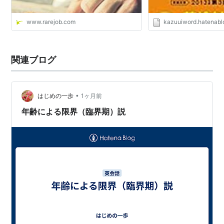
www.rarejob.com
kazuuiword.hatenab
関連ブログ
•
はじめの一歩
1ヶ月前
年齢による限界（臨界期）説