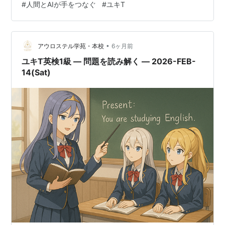
#
人間とAIが手をつなぐ
#
ユキT
=======================================
校長のルクシアです。 【今日のあなたへ】 今これを読
ん…
•
アウロステル学苑・本校
6ヶ月前
ユキT英検1級 ― 問題を読み解く ― 2026-FEB-
14(Sat)