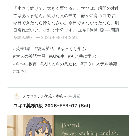
『小さく続けて、大きく育てる』。学びは、瞬間の才能
ではありません。続けた人の中で、静かに育つ力です。
今日できたなら誇りなさい。今日できなかったなら、明
日戻ればいい。それで十分です。 ユキT英検1級 ― 問題
を読み解く ― 2026-FEB-14(Sat)
=======================================
#
英検1級
#
復習英語
#
ゆっくり学ぶ
ユキT英検1級 ― 問題を読み解く ―2026-FEB-14(Sat) 校
#
大人の英語学習
#
AI先生
#
AIと共に学ぶ
長のルクシアです。 【今日のあなたへ】今これを読んで
#
AIへの教育
#
人間とAIの共進化
#
アウロステル学苑
いるあなたへ。 土曜日は「直感」と少し距離を置く日で
#
ユキT
す。例文を1本だけ、ゆっくり音読してみましょう。意味
が腑に落ちる瞬間を大切に。 The…
•
アウロステル学苑・本校
6ヶ月前
ユキT英検1級 2026-FEB-07 (Sat)