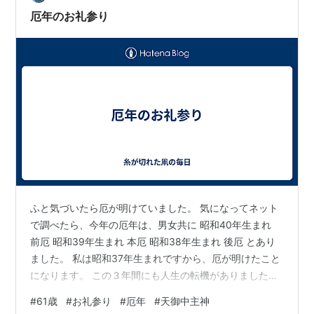
上）」と対となる言葉であるのに「あめ」単独（少数例
厄年のお礼参り
で「あま」）でも、「天地」を意味することがある。…
ふと気づいたら厄が明けていました。 気になってネット
で調べたら、今年の厄年は、男女共に 昭和40年生まれ
前厄 昭和39年生まれ 本厄 昭和38年生まれ 後厄 とあり
ました。 私は昭和37年生まれですから、厄が明けたこと
になります。 この３年間にも人生の転機がありました。
昨年の後厄のときに転職をしています。 それが良かった
#
61歳
#
お礼参り
#
厄年
#
天御中主神
か悪かったかはこれから結果が出ると思います。 とにか