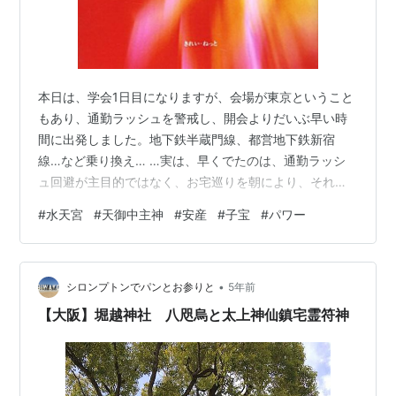
本日は、学会1日目になりますが、会場が東京ということ
もあり、通勤ラッシュを警戒し、開会よりだいぶ早い時
間に出発しました。地下鉄半蔵門線、都営地下鉄新宿
線…など乗り換え… …実は、早くでたのは、通勤ラッシ
ュ回避が主目的ではなく、お宅巡りを朝により、それか
ら会場に…ごまウシの思い描いている理想は、出勤前に
#
水天宮
#
天御中主神
#
安産
#
子宝
#
パワー
お宅をお参りして気持ちを整えてから現場に…ですが…ち
ょっとそれに似たような行動です。 お邪魔させて頂いた
お宅は ・津軽稲荷神社 ・小網神社 ・茶ノ木神社 ・水天
•
宮 本日は、昨日の3社に加えて、最も有名な水天宮を巡
シロンプトンでパンとお参りと
5年前
りました。 suitengu.net 水天宮は、以前にも記事に載せ
【大阪】堀越神社 八咫烏と太上神仙鎮宅霊符神
たことがありますが、…