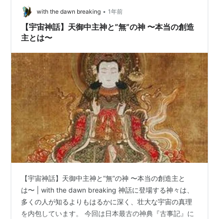
•
with the dawn breaking
1年前
【宇宙神話】天御中主神と”無”の神 〜本当の創造
主とは〜
【宇宙神話】天御中主神と”無”の神 〜本当の創造主と
は〜 | with the dawn breaking 神話に登場する神々は、
多くの人が知るよりもはるかに深く、壮大な宇宙の真理
を内包しています。 今回は日本最古の神典『古事記』に