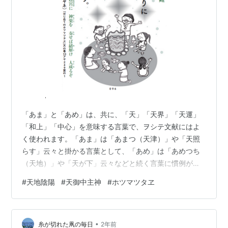
「あま」と「あめ」は、共に、「天」「天界」「天運」
「和上」「中心」を意味する言葉で、ヲシテ文献にはよ
く使われます。「あま」は「あまつ（天津）」や「天照
らす」云々と掛かる言葉として、「あめ」は「あめつち
（天地）」や「天が下」云々などと続く言葉に慣例があ
ります。父音が「空」である「あま」と父音が「水」で
#
天地陰陽
#
天御中主神
#
ホツマツタヱ
ある「あめ」に、明確な区別があるかというと何処か曖
昧としてつかみ所がありません。このテーマは、追々掘
り下げてみたいのですが、興味深い点をいくつか取り上
•
げておきましょう。 ①「天地」というように「地（界／
糸が切れた凧の毎日
2年前