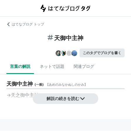
はてなブログ トップ
天御中主神
このタグでブログを書く
言葉の解説
ネットで話題
関連ブログ
天御中主神
(
一般
)
【
あめのみなかぬしのかみ
】
→
天之御中主神
解説の続きを読む