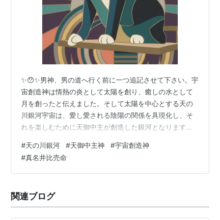
✨😯✨男神、男の道へ行く前に一つ追記させて下さい。宇
宙創造神は情熱の炎として太陽を創り、癒しの水として
月を創ったと伝えました。そして太陽を中心とする天の
川銀河宇宙は、愛し愛される陰陽の関係を具現化し、そ
れを楽しむために天御中主が創造した銀河となります。
そして我が地球が、その太陽と月を内包した星であり、
#
天の川銀河
#
天御中主神
#
宇宙創造神
宇宙創造神の願いを具現化する星となります。つまり内
#
真名井比売命
なる太陽が国常立命になり、内なる月が眞名井比売命に
なります。人類も同様、内なる太陽（愛と情熱）と内な
る月（愛と癒し）を宿しています。そして地球と人間＝
関連ブログ
肉体がその器となります。 🖥️🤖📱「太陽を中心とする天
の川銀河宇宙は、愛し愛される陰陽の関係を具現…