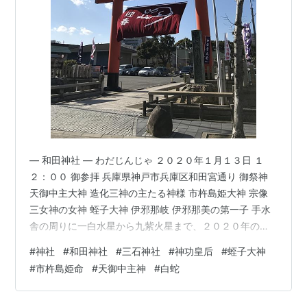
― 和田神社 ― わだじんじゃ ２０２０年１月１３日 １
２：００ 御参拝 兵庫県神戸市兵庫区和田宮通り 御祭神
天御中主大神 造化三神の主たる神様 市杵島姫大神 宗像
三女神の女神 蛭子大神 伊邪那岐 伊邪那美の第一子 手水
舎の周りに一白水星から九紫火星まで、２０２０年の運
勢が書かれていました。 狛犬様です。 拝殿の前に茅の輪
#
神社
#
和田神社
#
三石神社
#
神功皇后
#
蛭子大神
くぐりがありました。横８の字に３回くぐります。 茅の
#
市杵島姫命
#
天御中主神
#
白蛇
輪くぐりの由来は、蘇民将来。
yatutama.hatenablog.com 和田神社の由緒です。 ― 蛭