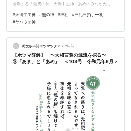
登場する「最初の神」天御中主神（あめのみなかぬしの
かみ）について、そしてその前段階に存在する「無の
#
天御中主神
#
無の神
#
神社
#
三礼三拍手一礼
神」について掘り下げていきましょう。 最後に私たちが
#
ヤハウェ神
普段何気なく訪れる神社について語ります。 天御中主神
とは？—『古事記』が語る最初の神 『古事記』には、こ
う記されています。 「天地（あめつち）初めて開けし
時、高天原に成りませる神の名は、天之御中主神（アメ
•
縄文叙事詩ホツマツタヱ
2年前
ノミナカヌシノ…
【ホツマ辞解】 〜大和言葉の源流を探る〜
⑰「あま」と「あめ」 ＜103号 令和元年6月＞