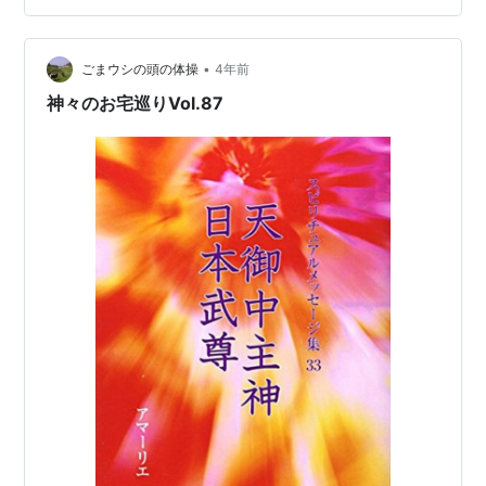
く、厄年のお礼参りをしようと思い、 車で10分くらいの
ところにある神社に行きました。 天御中主神（アメノミ
•
ナカヌシノカミ）を祀る神社です。 駐車場に車を止め
ごまウシの頭の体操
4年前
て、境内を歩きました。 桜が満開でした。 小さな神社で
神々のお宅巡りVol.87
すから誰もい…