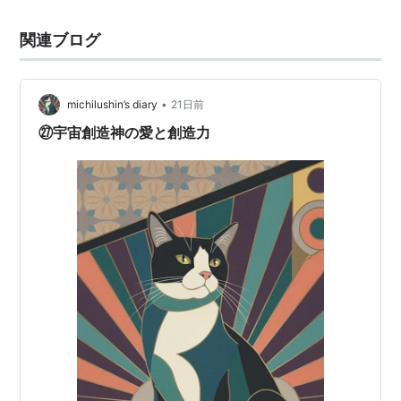
関連ブログ
•
michilushin’s diary
21日前
㉗宇宙創造神の愛と創造力