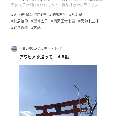
聖徳太子が創建されたそうで、御祭神は崇峻天皇とあ
り、聖徳太子の叔父君。 推古天皇の御代、聖徳太子によ
#
太上神仙鎮宅霊符神
#
堀越神社
#
八咫烏
り四天王寺七宮のひとつとして創建されたとあります。
#
北辰信仰
#
聖徳太子
#
四天王寺七宮
#
天御中主神
そもそも四天王寺七宮とは？ 四天王寺七宮（してんのう
#
妙見菩薩
#
玄武
じしちみや）は、聖徳太子が四天王寺を創建した際に、
その外護として造営された神社群である。 いずれも現在
の大阪府大阪市天王寺区に位置し、以下の七つの神社を
指す。 ・大江神社（夕陽丘町）・上之…
•
今日の夢はどんな夢？
5年前
― アワヒメを追って ４６話 ―