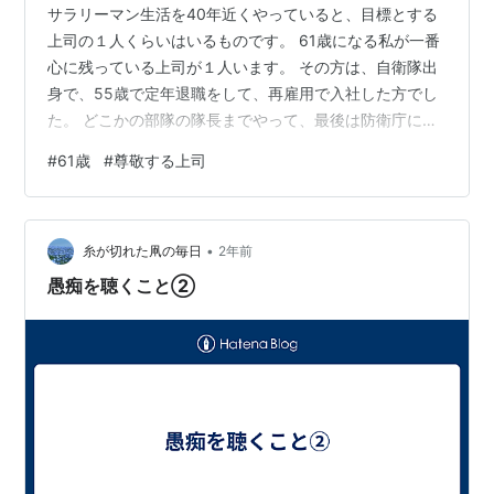
サラリーマン生活を40年近くやっていると、目標とする
上司の１人くらいはいるものです。 61歳になる私が一番
心に残っている上司が１人います。 その方は、自衛隊出
身で、55歳で定年退職をして、再雇用で入社した方でし
た。 どこかの部隊の隊長までやって、最後は防衛庁に勤
務していたとのことです。 いつも姿勢が良く、挨拶をし
#
61歳
#
尊敬する上司
っかりする礼儀正しい方でした。 私と一緒の部署で勤務
していたときは、その方はすでに60歳くらいでした。 私
は30歳代後半で一番仕事に精力的に取り組んでいたとき
•
でした。 血気盛んな時期ですから、勢いで仕事をしてい
糸が切れた凧の毎日
2年前
たこともあり、他の部署の方と衝突したり、失敗するこ
愚痴を聴くこと②
とも多かったです。 私が落…