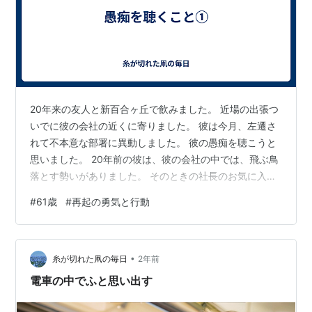
20年来の友人と新百合ヶ丘で飲みました。 近場の出張つ
いでに彼の会社の近くに寄りました。 彼は今月、左遷さ
れて不本意な部署に異動しました。 彼の愚痴を聴こうと
思いました。 20年前の彼は、彼の会社の中では、飛ぶ鳥
落とす勢いがありました。 そのときの社長のお気に入り
だったからです。 やった仕事はすべて成功させていまし
#
61歳
#
再起の勇気と行動
た。 長身でイケメンでテニスが上手でポルシェに乗って
いました。 その後、社長が変わり、彼の立場が逆転しま
した。 あまり日の当たらない部署の管理職になりまし
•
た。 彼の良いところは、志（こころざし）が高いことで
糸が切れた凧の毎日
2年前
す。 夢があって、夢に向かって努力を続けることです。
電車の中でふと思い出す
彼は40歳過ぎて、僧侶で…