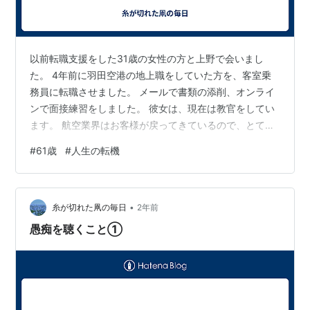
以前転職支援をした31歳の女性の方と上野で会いまし
た。 4年前に羽田空港の地上職をしていた方を、客室乗
務員に転職させました。 メールで書類の添削、オンライ
ンで面接練習をしました。 彼女は、現在は教官をしてい
ます。 航空業界はお客様が戻ってきているので、とても
活況です。 その分、忙しい毎日で、成田のホテルに宿泊
#
61歳
#
人生の転機
することも多いようです。 彼女は、昨年に結婚しまし
た。 3歳年下の営業をしているご主人です。 結婚式は６
月に挙げるそうです。 久しぶりに彼女に会ったときに少
•
し驚きました。 彼女の顔がとても険しいからです。 食事
糸が切れた凧の毎日
2年前
をしながら話を聴きました。 籍を入れて同居が始まって
愚痴を聴くこと①
から思い違いのことが起こった…