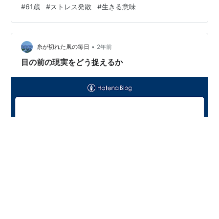
のが返ってくるとは理解していますが、理不尽なことが
#
61歳
#
ストレス発散
#
生きる意味
多いです。 仕事がある日には、義務感から行動して、行
動しているときには嫌なことは忘れることができます。
しかし、家にいるときや、休みの日には、嫌なことを思
•
い出して、布団の中から出ることができないときがあり
糸が切れた凧の毎日
2年前
ます。 そんなときにはスマホでYouTubeを検索して、元
目の前の現実をどう捉えるか
気が出る動画を観ます。 動画か…
次男が総合病院の経理で勤め始めてから２年４カ月間が
経過しました。 ハローワークを通して、障害者雇用でパ