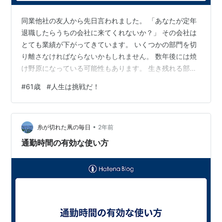
同業他社の友人から先日言われました。 「あなたが定年
退職したらうちの会社に来てくれないか？」 その会社は
とても業績が下がってきています。 いくつかの部門を切
り離さなければならないかもしれません。 数年後には焼
け野原になっている可能性もあります。 生き残れる部門
だけで、再興を図るしかないです。 不可能に近いくらい
#
61歳
#
人生は挑戦だ！
厳しい状況であることは間違いないです。 しかし、私の
力を信じて声をかけてくれたことが嬉しいです。 それだ
けのことをやる限りは、 誰よりも知恵を出さなければな
•
りません。 誰よりも汗をかかなければなりません。 66
糸が切れた凧の毎日
2年前
歳の自分にそんな気力と体力が残っているかは分かりま
通勤時間の有効な使い方
せん。 私は、若い頃には損得…