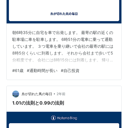
朝6時35分に自宅を車で出発します。 最寄の駅の近くの
駐車場に車を駐車します。 6時51分の電車に乗って通勤
しています。 ３つ電車を乗り継いで会社の最寄の駅には
8時5分くらいに到着します。 それから会社まで歩いて5
分程度です。 会社には8時15分には到着します。 帰りは
この逆になります。 駅の中を歩いている時間を省くと、
#
61歳
#
通勤時間が長い
#
自己投資
電車に乗っている時間は1時間10分程度です。 電車で座
れる時間は50分程度です。 往復で100分程度は電車で座
っています。 座れるときにはkindleで読書をしています
•
が、読んでいるうちに眠くなってしまいます。 最近、
糸が切れた凧の毎日
2年前
docomoのスマートフォンの契約を、ahamoに変えまし
1.01の法則と0.99の法則
た…