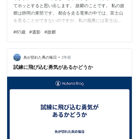
てホッとすると思い出します。 故郷のことです。 私の故
郷は静岡の東部です。 都会を走る電車の中では、富士山
を見ることができないのですが、私の脳裏には富士山が
焼き付いています。 故郷を離れて40年近く経ちます。
#
61歳
#
遺影
#
故郷
故郷＝富士山なのです。 故郷を離れてから、いろいろな
場所に住みました。 数えたら10回引っ越しをしていまし
た。 独りで故郷を離れて、紆余曲折あり、最期は独りに
•
なりそうです。 ガムシャラに生きてきました。 61歳の今
糸が切れた凧の毎日
2年前
までよく生きてきたと思います。 SNSで故郷の幼馴染と
試練に飛び込む勇気があるかどうか
繋がっています。 還…