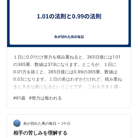
１日に0.01だけ努力を積み重ねると、365日後には1.01
の365乗、数値は37.8になります。ところが、１日に
0.01力を抜くと、365日後には0.99の365乗、数値は
0.03になります。１日の差はわずかだけれど、積み重ね
ると大きな差になるということです。 これを大きく感じ
ることがあります。 現在勤務している会社の50歳の女性
#
61歳
#
努力は報われる
の一般職の方です。 大卒で入社して28年間勤務していま
す。 単純な事務作業でもミスばかりです。 新卒の方のほ
うがミスが少ないです。 28年間どんな働き方をしていた
•
のだろうと思ってしまいます。 社員は３つに分類できる
糸が切れた凧の毎日
2年前
と思っています。 ①言われたこと以上のことができる。
相手の苦しみを理解する