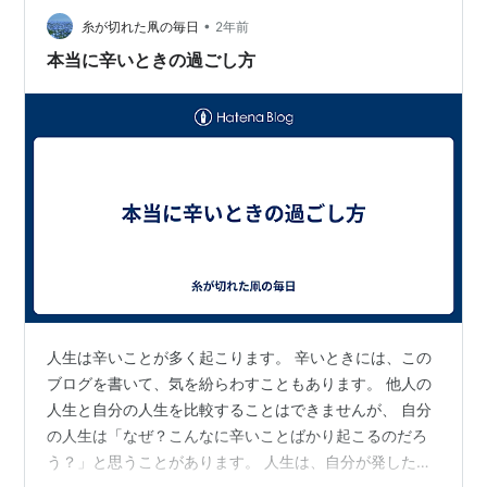
人の痛みが分かるようになりました。 他人の気持ちを察
•
することができるようになりました。 他人の話を聞くこ
糸が切れた凧の毎日
2年前
とができるようになりました。 相談を受けても、実は正
本当に辛いときの過ごし方
解はありません。 私たちの人…
人生は辛いことが多く起こります。 辛いときには、この
ブログを書いて、気を紛らわすこともあります。 他人の
人生と自分の人生を比較することはできませんが、 自分
の人生は「なぜ？こんなに辛いことばかり起こるのだろ
う？」と思うことがあります。 人生は、自分が発したも