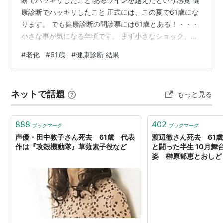
断でハッキリしたこと あるラインを越えたという感覚 健
康診断でハッキリしたこと 正式には、この夏で61歳にな
ります。 でも健康診断の問診票には61歳とある！・・・
小さな事が気になる年頃です。 まず小さなショック、そ
の一つは 身長が2センチも縮んでいること。 これって測
#
老化
#
61歳
#
健康診断 結果
る人とか健康診断で使われる機械にも違う気はするし か
なりガチっとカーソルを頭に落とされたし 姿勢でも1、2
センチ違うと思うから、ここは許容範囲（汗） その次
ネットで話題
もっと見る
は、血圧 これもかなり高くて140台が出たから、すぐ測
り直すと150台 きつく締められて、すぐ測り直して下が
ることある？ 受…
888
402
ブックマーク
ブックマーク
声優・田中敦子さん死去 61歳 代表
渡辺徹さん死去 61
作は『攻殻機動隊』草薙素子役など
と闘った半生 10月舞
姿 榊原郁恵とおしど
チアネックス） - Yah